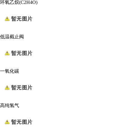
环氧乙烷(C2H4O)
低温截止阀
一氧化碳
高纯氢气