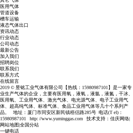
其它气体
医用气体
管道设备
槽车运输
液态气体出口
资讯动态
行业动态
公司动态
最新公告
加入我们
招聘岗位
联系我们
联系方式
在线留言
2019 © 昱铭工业气体有限公司【热线：15980987101】是一家专
业生产气体的企业，主要有
医用氧
，
液氧
，
液氩
，
液氮
，干冰、
医用氧、工业用气体、激光气体、电光源气体、电子工业用气
体、超高纯气体、标准气体、食品工业用气体等几十个系列产
品。 地址：厦门市同安区新民镇梧侣路285号 电话(T el)：
15980987101 http: //www.yuminggas.com 技术支持：
佳庆网络
|
网站地图
|
全国分站
一键电话