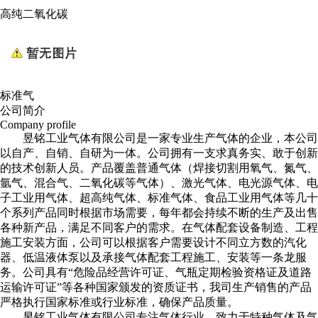
高纯二氧化碳
标准气
公司简介
Company profile
昱铭工业气体有限公司是一家专业生产气体的企业，本公司
以自产、自销、自研为一体。公司拥有一支求真务实、敢于创新
的技术创新人员。产品覆盖普通气体（焊接切割用氧气、氮气、
氩气、混合气、二氧化碳等气体）、激光气体、电光源气体、电
子工业用气体、超高纯气体、标准气体、食品工业用气体等几十
个系列产品同时根据市场需要，每年都会持续不断的生产及出售
各种新产品，满足不同客户的需求。在气体配套设备制造、工程
施工安装方面，公司可以根据客户需要设计不同立方数的汽化
器、低温液体泵以及承接气体配套工程施工、安装等一条龙服
务。公司具有“危险品经营许可证、气瓶定期检验资格证及道路
运输许可证”等各种国家颁发的资质证书，我司生产销售的产品
严格执行国家标准或行业标准，确保产品质量。
昱铭工业气体有限公司专注气体行业，致力于特种气体及气