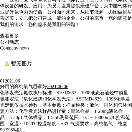
体设备的研发、应用；为员工发展提供最佳平台，为中国气体行
业提升竞争力为使命。公司面向未来，从细节做起，力图做到尽
善尽美，立志把公司建成一流的企业。公司的宗旨：您的满意是
我们的追求！您的需求是我们的课题！
查看更多
公司动态
Company news
01
2021.06
好用的高纯氧气哪家好
2021.06.06
化学发光定氮仪执行标准：SH/T0657－1998液态石油烃中痕量
氮测定法（氧化燃烧和化学发光法）ASTMD4629－1996化学发
光定氮仪技术参数：基本参数：样品种类：液体、固体和气体测
定方法：化学发光法样品进样量：固体样品：1-20mg液体样
品：5-20μL气体样品：1-5mL测量范围：0.1～10000mg/L控温范
围：室温～1050℃控温精度：±3℃气源要求：高纯氩气：纯度
99.995%以...