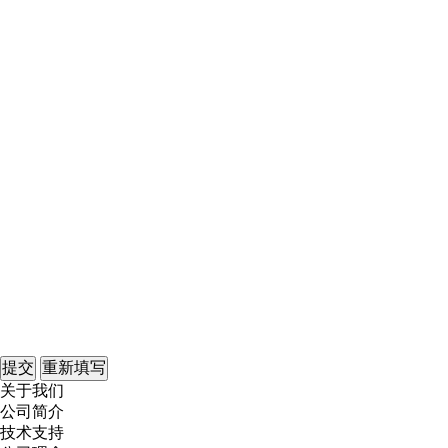
关于我们
公司简介
技术支持