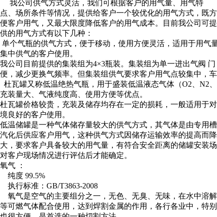
我公司供气方式灵活，我们可根据客户的用气量、用气特
点、场所条件等情况，提供给客户一个较优化的用气方式，既方
便客户用气，又最大限度降低客户的用气成本。目前我公司可提
供的用气方式有以下几种：
单个气瓶的供气方式，便于移动，使用方便灵活，适用于用气量
集中供气的客户使用。
我公司目前提供的集装组为4×3瓶装。集装组为单一进出气阀 
便，减少更换气频率。但集装组供气要求客户用气点较集中，车
杜瓦罐又称低温绝热气瓶，用于盛装低温液态气体（O2、N2、
充装量大、气液纯度高、使用方便等优点。
杜瓦罐价格较贵，充装及储存均存在一定的损耗，一般适用于对
境良好的客户使用。
低温储罐是一种气体储存量较大的供气方式，其气体是由专用槽
汽化后供应客户用气，这种供气方式因储存运输效率的提高而降
大，要求客户具备较大的用气量，有符合安全距离的储罐安装场
对客户现场情况进行评估后才能确定。
氧气 ：
纯度 99.5%
执行标准：GB/T3863-2008
氧气是空气的主要组分之一，无色、无臭、无味，在水中溶解
等可燃气体配合使用，达到焊割金属的作用，各行各业中，特别
也很方便，是首选的一种切割方法。