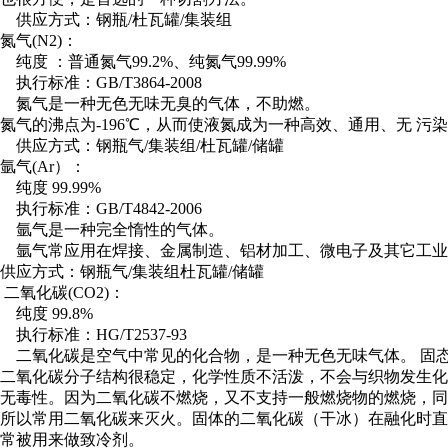
供应方式：钢瓶/杜瓦罐/集装组
氮气(N2)：
纯度 ：普通氮气99.2%、纯氮气99.99%
执行标准：GB/T3864-2008
氮气是一种无色无味无臭的气体，不助燃。
氮气的沸点为-196℃，从而使液氮成为一种高效、通用、无 污
供应方式：钢瓶气/集装组/杜瓦罐/储罐
氩气(Ar）：
纯度 99.99%
执行标准：GB/T4842-2006
氩气是一种完全惰性的气体。
氩气常应用在焊接、金属制造、铝材加工、微电子及其它工业
供应方式：钢瓶气/集装组杜瓦罐/储罐
二氧化碳(CO2)：
纯度 99.8%
执行标准：HG/T2537-93
二氧化碳是空气中常见的化合物，是一种无色无味气体。 固
二氧化碳分子结构很稳定，化学性质不活泼，不会与织物发生化
无毒性。因为二氧化碳不燃烧，又不支持一般燃烧物的燃烧，同
所以常用二氧化碳来灭火。固体的二氧化碳（干冰）在融化时直
常被用来做致冷剂。