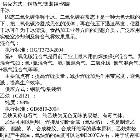
供应方式：钢瓶气/集装组/储罐
干冰：
固态二氧化碳俗称干冰。二氧化碳在常态下是一种无色无味的气体
下，把二氧化碳冷凝成无色的液体，再在低压下迅速蒸发，便凝
干冰可作为干冰清洗、食品加工业等方面的理想介质，广泛应用
实验室冷却剂及舞台气雾效果展示。
混合气：
执行标准：HG/T3728-2004
氩+二氧化碳混合气是目前工业上最常用的焊接保护混合气。
混合气如：氧+氮混合气、氩+氮混合气、二氧化碳+氮气混合气
+氮气混合气等等。
主要优点有：提高焊缝质量，减少焊缝加热作用带宽度，避免
溅，提高生产效率。
供应方式：钢瓶气/集装组
乙炔（C2H2）：
纯度：98%
执行标准：GB6819-2004
乙炔又称电石气，纯乙炔为无色无味的易燃、有毒气体。
乙炔可用以照明、焊接及切断金属（氧炔焰），也是制造乙
醛、 醋酸、苯、合成橡胶、合成纤维等的基本原料。乙炔燃烧
时能产生高温，氧炔焰的温度可以达到3200℃左右，用于切割和