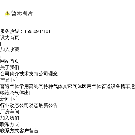
服务热线：
15980987101
设为首页
|
加入收藏
网站首页
关于我们
公司简介
技术支持
公司理念
产品中心
普通气体
常用高纯气
特种气体
其它气体
医用气体
管道设备
槽车运
输
液态气体出口
新闻中心
行业动态
公司动态
最新公告
厂房车间
加入我们
联系方式
联系方式
客户留言