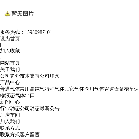
服务热线：
15980987101
设为首页
|
加入收藏
网站首页
关于我们
公司简介
技术支持
公司理念
产品中心
普通气体
常用高纯气
特种气体
其它气体
医用气体
管道设备
槽车运
输
液态气体出口
新闻中心
行业动态
公司动态
最新公告
厂房车间
加入我们
联系方式
联系方式
客户留言