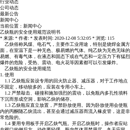
行业动态
公司动态
最新公告
新闻中心
当前位置：
新闻中心
乙炔瓶的安全使用规范说明书
* 来源: * 作者: * 发表时间: 2020-12-08 5:32:05 * 浏览: 115
乙炔俗称风煤、电石气，主要作工业用途，特别是烧焊金属方
面，在室温下是一种无色、极易燃的气体。纯乙炔为无色无味的
易燃、有毒气体，在液态和固态下或在气态和一定压力下有猛烈
爆炸的危险，受热、震动、电火花等因素都可以引发爆炸。
乙炔瓶的安全使用规范
1. 使用
1.1 乙炔瓶应装设专用的回火防止器、减压器，对于工作地点
不固定，移动较多的，应装在专用小车上。
1.2 严禁敲击、碰撞和施加强烈的震动，以免瓶内多孔性填料
下沉而形成空洞，影响乙炔的储存。
1.3 乙炔瓶应直立放置，严禁卧放使用。因为卧放使用会使瓶
内的丙酮随乙炔流出，甚至会通过减压器而流入椽皮管，这是非
常危险的。
1.4 要用专用板手开启乙炔气瓶。开启乙炔瓶时，操作者应站
在阀口的侧后方，动作要轻缓。瓶内气体严禁用尽，冬天应留