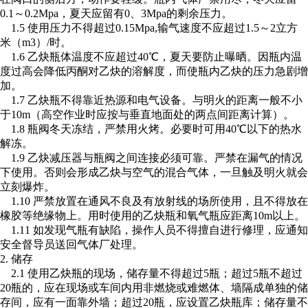
0.1～0.2Mpa，夏天应留有0、3Mpa的剩余压力。
1.5 使用压力不得超过0.15Mpa,输气速度不应超过1.5～2立方
米（m3）/时。
1.6 乙炔瓶体温度不应超过40℃，夏天要防止曝晒。因瓶内温
度过高会降低丙酮对乙炔的溶解度，而使瓶内乙炔的压力急剧增
加。
1.7 乙炔瓶不得靠近热源和电气设备。与明火的距离一般不小
于10m（高空作业时应按与垂直地面处的两点间距离计算）。
1.8 瓶阀冬天冻结，严禁用火烤。必要时可用40℃以下的热水
解冻。
1.9 乙炔减压器与瓶阀之间连接必须可靠。严禁在漏气的情况
下使用。否则会形成乙炔与空气的混合气体，一旦触及明火就会
立刻爆炸。
1.10 严禁放置在通风不良及有放射线的场所使用，且不得放在
橡胶等绝缘物上。用时使用的乙炔瓶和氧气瓶应距离10m以上。
1.11 如发现气瓶有缺陷，操作人员不得擅自进行修理，应通知
安全督导员送回气体厂处理。
2. 储存
2.1 使用乙炔瓶的现场，储存量不得超过5瓶；超过5瓶不超过
20瓶的，应在现场或车间内用非燃烧或难燃体、墙隔成单独的储
存间，应有一面靠外墙；超过20瓶，应设置乙炔瓶库；储存量不