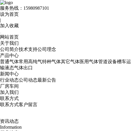
服务热线：
15980987101
设为首页
|
加入收藏
网站首页
关于我们
公司简介
技术支持
公司理念
产品中心
普通气体
常用高纯气
特种气体
其它气体
医用气体
管道设备
槽车运
输
液态气体出口
新闻中心
行业动态
公司动态
最新公告
厂房车间
加入我们
联系方式
联系方式
客户留言
资讯动态
Information