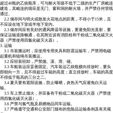
超过40瓶的乙炔瓶库，可与耐火等级不低于二级的生产厂房毗连
建造，其毗连的墙应是无门、窗和洞的耐火墙，并严禁任何管线
通过。
2.2 储存间与明火或散发火花地点的距离，不得小于15米，且
不应设在地下室或半地下室内。
2.3 储存间应有良好的通风降温等设施，要避免阳光直射，要
保证运输道路畅通，在其附近设有消防栓和干粉或二氧化碳灭火
器（严禁使用四氯化破灭火器）。
3. 运输
3.1 吊装搬运时，应使用专用夹具和防震运输车，严禁用电磁
起重机和链绳吊装搬运。
3.2 应轻装轻卸，严禁抛、滚、滑、碰。
3.3 车船装运应妥善固定。汽车装运乙炔瓶横向排放时，要头
部朝向一方，且不得超过车箱的高度；直立排放时，车箱的高度
不得低于瓶高的三分之二。
3.4 夏天要有遮阳设施，防止曝晒，炎热天气应避免白天运
输。
3.5 车上禁止烟火，并应备有干粉或二氧化碳灭火器（严禁使
用四氯化碳灭火器）。
3.6 严禁与氯气瓶及易燃物品同车运输。
3.7 严格遵守交通和公安部门颁布的危险品运输条例及有关规