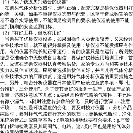
（1）“花了钱没买到适合的仪器”
在购买气体分析仪器时，选型正确，配套完整是确保仪器用好
的第一关键。如果不重视仪器选型与配套，以至于造成购置的仪
器不适合实际使用，不能满足检测目的要求,使仪器的使用不能
达到预期的安全监测目标。
（2）“有好工具，但没有用好”
当购买了优质仪器设备，如果因操作人员素质较差，又未经过
专业技术培训，就不能很好掌握及使用，故仪器不能发挥应有作
用。有的仪器不能长期正常运行，有的仪器只是在运行，所测数
据是否准确心中无数或盲目相信。要做好仪器应用培训工作，首
先，应该在选购仪器时认真考察供货厂家的专业方向和实际技术
实力以及信誉状况。应尽量选择供货信誉好，并且具有气体分析
专业技术实力的厂家供货，这是用好气体分析仪器的重要措施之
一。另外，精密分析仪器在日常使用中应该注意的事项：即“七
分维护，三分使用”。为了使其更好的服务于生产，保证产品的
质量，还应注意以下几点：a.要经常检查气路的气密性，不允许
有微小漏气；b.随时注意各参数的变化，及时进行微调；c.注意
环境——特别是环境温度的变化，要及时校对仪器；d.分析产品
纯度时，要对样气气路进行充分的吹扫；e.更换载气瓶时，净化
系统的管式炉应降至室温；f.电源和接地线要符合要求；g.严禁
私自拆卸检测器及其周围气、电路。这7项内容也是用好气体分
析仪器的重要基础条件之一。