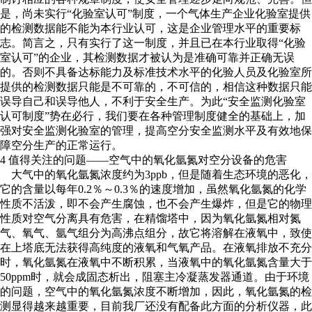
是，尚未实行“化验室认可”制度，一个气体生产企业化验室提供
的检测数据能不能为本行业认可，这是企业管理水平的重要标
志。简言之，只有实行了这一制度，并且已在本行业取得“化验
室认可”的企业，其检测数据才被认为是准确可靠并正确无误
的。否则不具备达标能力及标准技术水平的化验人员及化验室所
提供的检测数据只能是不可靠的，不可信的，相信这种数据只能
误导自己和误导他人，不利于安全生产。为此“安全监测化验室
认可制度”势在必行，我们要在各种管理制度健全的基础上，加
强对安全监测化验室的管理，提高空分安全监测水平及有效地保
障空分生产的正常运行。
4 值得关注的问题——空气中的氧化氩氮对空分设备的危害
大气中的氧化氩氮浓度约为3ppb，但是随着生态环境的恶化，
它的含量以每年0.2％～0.3％的速度增加，虽然氧化氩氮的化学
性质不活泼，即不会产生腐蚀，也不会产生爆炸，但是它的物理
性质对空气分离具有危害，在精馏塔中，因为氧化氩氮相对氮
气、氧气、氩气组分为高沸点组分，故它将溶解在液氧中，致使
在上塔底无法获得高纯度的液氧和气氧产品。在液氧排放不充分
时，氧化氩氮在液氧中不断积累，当液氧中的氧化氩氮含量大于
50ppm时，就会成固态析出，阻塞主冷凝蒸发器通道。由于环境
的问题，空气中的氧化氩氮浓度不断增加，因此，氧化氩氮的检
测显得越来越重要，目前我厂还没有配备此方面的分析仪器，此