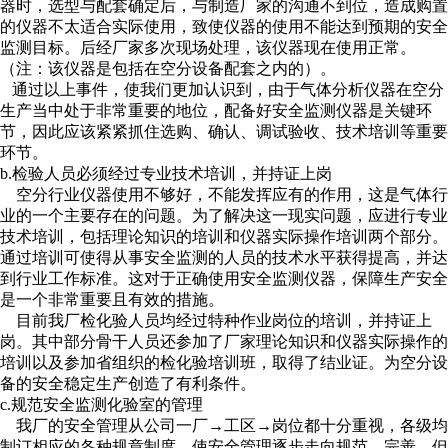
器时，选型与配套确定后，与制造厂家的沟通不到位，造成购置
的仪器不太适合实际使用，致使仪器的使用不能达到预期的安全
监测目标。后经厂家多次现场处理，该仪器现在使用正常。
（注：该仪器是包括在空分设备配套之内的）。
通过以上事件，使我们更加认识到，由于气体分析仪器在空分
生产当中处于非常重要的地位，配备好安全监测仪器是关键环
节，因此应该紧紧抓住选购、确认、调试验收、技术培训等重要
环节。
b.检验人员必须经过专业技术培训，并持证上岗
空分行业仪器使用不够好，不能发挥应有的作用，这是气体行
业的一个主要存在的问题。为了解决这一现实问题，应进行专业
技术培训，包括理论知识的培训和仪器实际操作培训两个部分。
通过培训可使得从事安全监测的人员的技术水平获得提高，并达
到行业工作标准。这对于正确使用安全监测仪器，保障生产安全
是一个非常重要且有效的措施。
目前我厂检化验人员均经过特种作业岗位的培训，并持证上
岗。其中部分骨干人员还参加了厂家理论知识和仪器实际操作的
培训以及参加省组织的检化验培训班，取得了结业证。为空分设
备的安全稳定生产创造了有利条件。
c.规范安全监测化验室的管理
我厂的安全管理从公司一厂→工区→岗位都十分重视，各级均
制订相应的各种规章制度，使安全管理逐步走向规范、完善。但