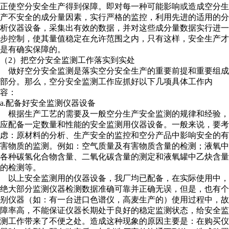
正使空分安全生产得到保障。即对每一种可能影响或造成空分生
产不安全的成分量因素，实行严格的监控，利用先进的适用的分
析仪器设备，采集出有效的数据，并对这些成分量数据实行进一
步控制，使其量值稳定在允许范围之内，只有这样，安全生产才
是有确实保障的。
（2）把空分安全监测工作落实到实处
做好空分安全监测是落实空分安全生产的重要前提和重要组成
部分。那么，空分安全监测工作应抓好以下几项具体工作内
容：
a.配备好安全监测仪器设备
根据生产工艺的需要及一般空分生产安全监测的规律和经验，
应配备一定数量和性能的安全监测用仪器设备。一般来说，要考
虑：原材料的分析、生产安全的监控和空分产品中影响安全的有
害物质的监测。例如：空气质量及有害物质含量的检测；液氧中
各种碳氢化合物含量、二氧化碳含量的测定和液氧罐中乙炔含量
的检测等。
以上安全监测用的仪器设备，我厂均已配备，在实际使用中，
绝大部分监测仪器检测数据准确可靠并正确无误，但是，也有个
别仪器（如：有一台进口色谱仪，高麦生产的）使用过程中，故
障率高，不能保证仪器长期处于良好的稳定监测状态，给安全监
测工作带来了不便之处。造成这种现象的原因主要是：在购买仪