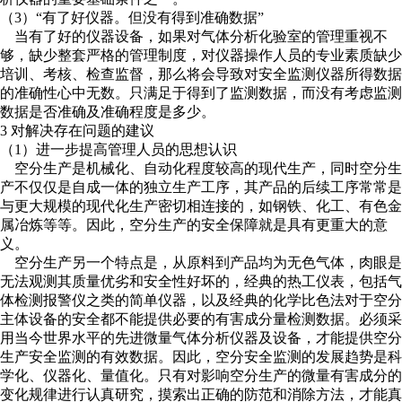
（3）“有了好仪器。但没有得到准确数据”
当有了好的仪器设备，如果对气体分析化验室的管理重视不
够，缺少整套严格的管理制度，对仪器操作人员的专业素质缺少
培训、考核、检查监督，那么将会导致对安全监测仪器所得数据
的准确性心中无数。只满足于得到了监测数据，而没有考虑监测
数据是否准确及准确程度是多少。
3 对解决存在问题的建议
（1）进一步提高管理人员的思想认识
空分生产是机械化、自动化程度较高的现代生产，同时空分生
产不仅仅是自成一体的独立生产工序，其产品的后续工序常常是
与更大规模的现代化生产密切相连接的，如钢铁、化工、有色金
属冶炼等等。因此，空分生产的安全保障就是具有更重大的意
义。
空分生产另一个特点是，从原料到产品均为无色气体，肉眼是
无法观测其质量优劣和安全性好坏的，经典的热工仪表，包括气
体检测报警仪之类的简单仪器，以及经典的化学比色法对于空分
主体设备的安全都不能提供必要的有害成分量检测数据。必须采
用当今世界水平的先进微量气体分析仪器及设备，才能提供空分
生产安全监测的有效数据。因此，空分安全监测的发展趋势是科
学化、仪器化、量值化。只有对影响空分生产的微量有害成分的
变化规律进行认真研究，摸索出正确的防范和消除方法，才能真