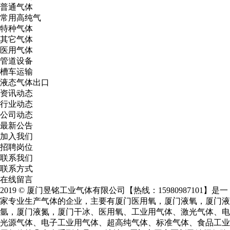
普通气体
常用高纯气
特种气体
其它气体
医用气体
管道设备
槽车运输
液态气体出口
资讯动态
行业动态
公司动态
最新公告
加入我们
招聘岗位
联系我们
联系方式
在线留言
2019 © 厦门昱铭工业气体有限公司【热线：15980987101】是一
家专业生产气体的企业，主要有
厦门医用氧
，
厦门液氧
，
厦门液
氩
，
厦门液氮
，厦门干冰、医用氧、工业用气体、激光气体、电
光源气体、电子工业用气体、超高纯气体、标准气体、食品工业