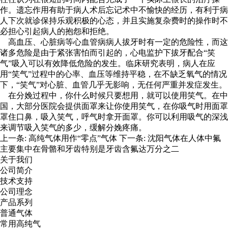
作。遗忘作用有助于病人术后忘记术中不愉快的经历，有利于病
人下次就诊保持乐观积极的心态，并且实施复杂费时的操作时不
必担心引起病人的抱怨和拒绝。
高血压、心脏病等心血管病病人拔牙时有一定的危险性，而这
诸多危险是由于紧张害怕而引起的，心电监护下拔牙配合“笑
气”吸入可以有效降低危险的发生。临床研究表明，病人在应
用“笑气”过程中的心率、血压等维持平稳，在不缺乏氧气的情况
下，“笑气”对心脏、血管几乎无影响，无任何严重并发症发生。
在分娩过程中，你什么时候只要想用，就可以使用笑气。在中
国，大部分医院会提供面罩来让你使用笑气，在你吸气时用面罩
罩住口鼻，吸入笑气，呼气时拿开面罩。你可以利用吸气的深浅
来调节吸入笑气的多少，缓解分娩疼痛。
上一条:
高纯气体用作“零点”气体
下一条:
沈阳气体在人体中氟
主要集中在骨骼和牙齿特别是牙齿含氟达万分之二
关于我们
公司简介
技术支持
公司理念
产品系列
普通气体
常用高纯气