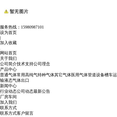
服务热线：
15980987101
设为首页
|
加入收藏
网站首页
关于我们
公司简介
技术支持
公司理念
产品中心
普通气体
常用高纯气
特种气体
其它气体
医用气体
管道设备
槽车运
输
液态气体出口
新闻中心
行业动态
公司动态
最新公告
厂房车间
加入我们
联系方式
联系方式
客户留言