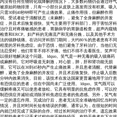
内没有任何生物转化或降解的情况下，大多数药物仍会通过呼气
被原始药物排泄，只有一小部分从皮肤上蒸发而没有积累。吸入
只需30到40秒钟即可产生止痛效果。止痛作用强，但麻醉作用
弱。受试者处于清醒状态（未麻醉），避免了全身麻醉的并发
症，并且术后恢复很快。笑气主要用于牙科部门，用于害怕牙科
治疗且对疼痛敏感的患者，胃肠病学的胃肠道检查，超声内窥镜
检查和ERCP。妇产科的无痛流产和无痛分娩，以及其他手术方
法的镇静镇痛。在访问牙科部门期间，大约80％的患者患有不同
程度的牙科焦虑症。由于恐惧，他们避免了牙科治疗。当他们无
法忍受时，他们常常不得不牙痛。他们不得不去看医生。笑声可
以很好地解决这个问题。 ldquo。笑气是一种无毒的吸入镇痛药
或麻醉药。它对呼吸道无刺激，对心脏，肺，肝和肾功能无损
害。它可以在30到45秒内产生止痛效果，并且患者清醒。代替麻
醉，避免了全身麻醉的并发症，并且术后恢复快。停止吸入后数
分钟内效果消失。目前，该技术在发达国家更普遍地用于治疗患
有恐惧症的患者，但在中国尚未广泛使用。 ldquo。笑气既可以
缓解疼痛又可以使患者放松。它具有明显的抗焦虑作用，可以控
制恐惧症并减轻或消除牙科焦虑症患者的焦虑感。另外，笑气有
一定的遗忘作用。完成治疗后，患者无法完全准确地回忆当时的
情况，并且对时间长短有错误的判断。通常认为，在很短的时间
内就已经完成了实际的合作。经过长时间的治疗手术。遗忘效果
可帮助患者忘记手术过程中的不愉快经历，有助于患者在下次就