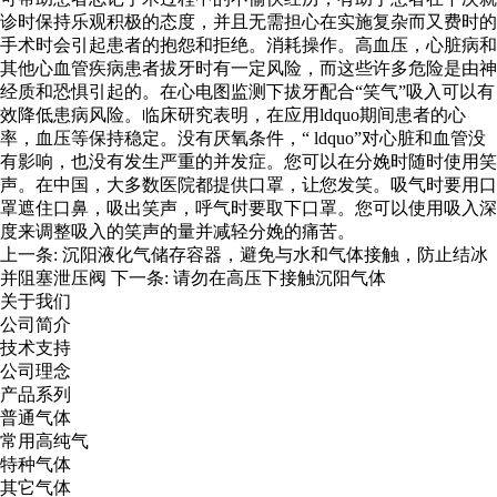
诊时保持乐观积极的态度，并且无需担心在实施复杂而又费时的
手术时会引起患者的抱怨和拒绝。消耗操作。高血压，心脏病和
其他心血管疾病患者拔牙时有一定风险，而这些许多危险是由神
经质和恐惧引起的。在心电图监测下拔牙配合“笑气”吸入可以有
效降低患病风险。临床研究表明，在应用ldquo期间患者的心
率，血压等保持稳定。没有厌氧条件，“ ldquo”对心脏和血管没
有影响，也没有发生严重的并发症。您可以在分娩时随时使用笑
声。在中国，大多数医院都提供口罩，让您发笑。吸气时要用口
罩遮住口鼻，吸出笑声，呼气时要取下口罩。您可以使用吸入深
度来调整吸入的笑声的量并减轻分娩的痛苦。
上一条:
沉阳液化气储存容器，避免与水和气体接触，防止结冰
并阻塞泄压阀
下一条:
请勿在高压下接触沉阳气体
关于我们
公司简介
技术支持
公司理念
产品系列
普通气体
常用高纯气
特种气体
其它气体