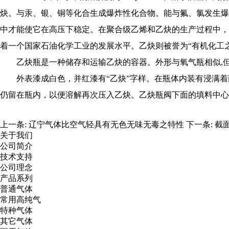
炔。与汞、银、铜等化合生成爆炸性化合物。能与氟、氯发生爆
中才能使它在高压下稳定。在聚合级乙烯和乙炔的生产过程中，
着一个国家石油化学工业的发展水平。乙炔则被誉为“有机化工之
乙炔瓶是一种储存和运输乙炔的容器。外形与氧气瓶相似,
外表漆成白色，并红漆有“乙炔”字样。在瓶体内装有浸满
仍留在瓶内，以便溶解再次压入乙炔。乙炔瓶阀下面的填料中心
上一条:
辽宁气体比空气轻具有无色无味无毒之特性
下一条:
截
关于我们
公司简介
技术支持
公司理念
产品系列
普通气体
常用高纯气
特种气体
其它气体