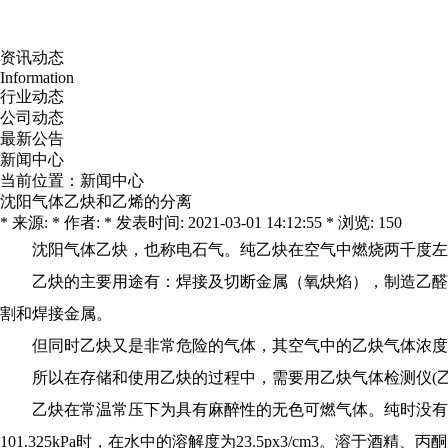
资讯动态
Information
行业动态
公司动态
最新公告
新闻中心
当前位置：
新闻中心
沈阳气体乙炔和乙烯的分离
* 来源: * 作者: * 发表时间: 2021-03-01 14:12:55 * 浏览: 150
沈阳气体
乙炔，也称电石气。纯乙炔在空气中燃烧两千度左
乙炔的主要用途有：焊接及切断金属（氧炔焰），制造乙醛
割和焊接金属。
但同时乙炔又是非常危险的气体，其空气中的乙炔气体浓度
所以在存储和使用乙炔的过程中，需要用乙炔气体检测仪(
乙炔在常温常压下为具有麻醉性的无色可燃气体。纯时没有
101.325kPa时，在水中的溶解度为23.5px3/cm3。溶