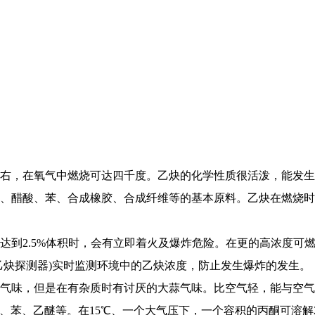
右，在氧气中燃烧可达四千度。乙炔的化学性质很活泼，能发生
、醋酸、苯、合成橡胶、合成纤维等的基本原料。乙炔在燃烧时
达到2.5%体积时，会有立即着火及爆炸危险。在更的高浓度可
乙炔探测器)实时监测环境中的乙炔浓度，防止发生爆炸的发生。
气味，但是在有杂质时有讨厌的大蒜气味。比空气轻，能与空气
于酒精、丙酮、苯、乙醚等。在15℃、一个大气压下，一个容积的丙酮可