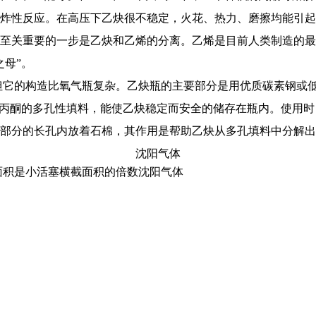
炸性反应。在高压下乙炔很不稳定，火花、热力、磨擦均能引起
至关重要的一步是乙炔和乙烯的分离。乙烯是目前人类制造的最大
母”。
但它的构造比氧气瓶复杂。乙炔瓶的主要部分是用优质碳素钢或
着丙酮的多孔性填料，能使乙炔稳定而安全的储存在瓶内。使用
部分的长孔内放着石棉，其作用是帮助乙炔从多孔填料中分解出
沈阳气体
面积是小活塞横截面积的倍数沈阳气体