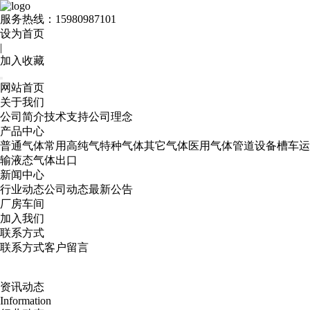
服务热线：
15980987101
设为首页
|
加入收藏
网站首页
关于我们
公司简介
技术支持
公司理念
产品中心
普通气体
常用高纯气
特种气体
其它气体
医用气体
管道设备
槽车运
输
液态气体出口
新闻中心
行业动态
公司动态
最新公告
厂房车间
加入我们
联系方式
联系方式
客户留言
资讯动态
Information