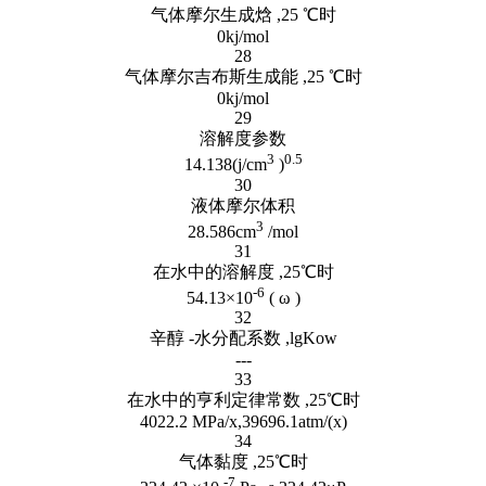
气体摩尔生成焓 ,25 ℃时
0kj/mol
28
气体摩尔吉布斯生成能 ,25 ℃时
0kj/mol
29
溶解度参数
3
0.5
14.138(j/cm
)
30
液体摩尔体积
3
28.586cm
/mol
31
在水中的溶解度 ,25℃时
-6
54.13×10
( ω )
32
辛醇 -水分配系数 ,lgKow
---
33
在水中的亨利定律常数 ,25℃时
4022.2 MPa/x,39696.1atm/(x)
34
气体黏度 ,25℃时
-7