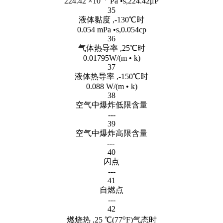
224.42 ×10
Pa •s,224.42μP
35
液体黏度 ,-130℃时
0.054 mPa •s,0.054cp
36
气体热导率 ,25℃时
0.01795W/(m • k)
37
液体热导率 ,-150℃时
0.088 W/(m • k)
38
空气中爆炸低限含量
---
39
空气中爆炸高限含量
---
40
闪点
---
41
自燃点
---
42
o
燃烧热 ,25 ℃(77
F)气态时