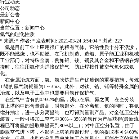
行业动态
公司动态
最新公告
新闻中心
当前位置：
新闻中心
氩气的理化性质
* 来源: * 作者: * 发表时间: 2021-03-24 3:54:04 * 浏览: 227
氩是目前工业上应用很广的稀有气体。它的性质十分不活泼，
既不能燃烧，也不助燃。在飞机制造、造船、原子能工业和机械
工业部门，对特殊金属，例如铝、镁、铜及其合金和不锈钢在焊
接时，往往用氩作为焊接保护气，防止焊接件被空气氧化或氮
化。
在金属冶炼方面，氧、氩吹炼是生产优质钢的重要措施，每炼
1t钢的氩气消耗量为1～3m3。此外，对钛、锆、锗等特殊金属的
冶炼，以及电子工业中也需要用氩作保护气。
在空气中含有的0.932%的氩，沸点在氧、氮之间，在空分装
置上塔的中部含量最高，叫氩馏分。在分离氧、氮的同时，将氩
馏分抽出，进一步分离提纯，也可得到氩副产品。对全低压空分
装置，一般可将加工空气中30%～35%的氩作为产品获得(最新流
程已可将氩的提取率提高到80%以上)；对中压空分装置，由于
膨胀空气进下塔，不影响上塔的精馏过程，氩的提取率可达60%
左右。但是，小型空分装置总的加工空气量少，所能生产的氩气