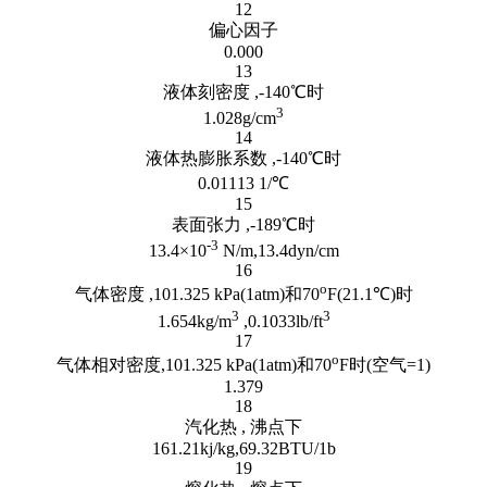
12
偏心因子
0.000
13
液体刻密度 ,-140℃时
3
1.028g/cm
14
液体热膨胀系数 ,-140℃时
0.01113 1/℃
15
表面张力 ,-189℃时
-3
13.4×10
N/m,13.4dyn/cm
16
o
气体密度 ,101.325 kPa(1atm)和70
F(21.1℃)时
3
3
1.654kg/m
,0.1033lb/ft
17
o
气体相对密度,101.325 kPa(1atm)和70
F时(空气=1)
1.379
18
汽化热 , 沸点下
161.21kj/kg,69.32BTU/1b
19