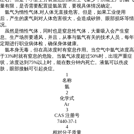
量有限，是否需要配置提氩装置，要视具体情况确定。
氩气为惰性气体,对人体无直接危害。但是，如果工业使用
后，产生的废气则对人体危害很大，会造成矽肺、眼部损坏等情
况。
虽然是惰性气体，同时也是窒息性气体，大量吸入会产生窒
息。生产场所要通风，并且，从事与氩气有关的技术人员，每年
定期进行职业病体检，确保身体健康。
氩本身无毒，但在高浓度时有窒息作用。当空气中氩气浓度高
于33%时就有窒息的危险。当氩气浓度超过50%时，出现严重症
状，浓度达到75%以上时，能在数分钟内死亡。液氩可以伤皮
肤，眼部接触可引起炎症。
1
名称
氩
2
化学式
Ar
3
CAS 注册号
7440-37-1
4
相对分子质量