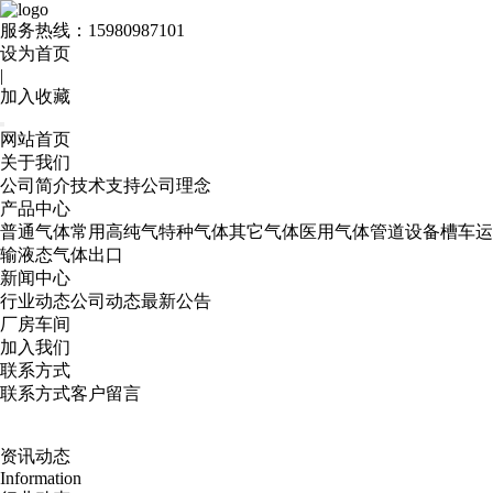
服务热线：
15980987101
设为首页
|
加入收藏
网站首页
关于我们
公司简介
技术支持
公司理念
产品中心
普通气体
常用高纯气
特种气体
其它气体
医用气体
管道设备
槽车运
输
液态气体出口
新闻中心
行业动态
公司动态
最新公告
厂房车间
加入我们
联系方式
联系方式
客户留言
资讯动态
Information