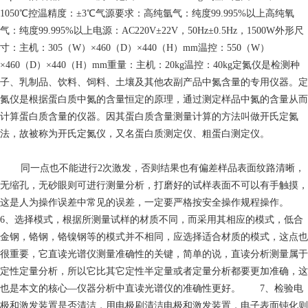
1050℃控温精度：±3℃气源要求：高纯氩气：纯度99.995%以上高纯氧
气：纯度99.995%以上电源：AC220V±22V，50Hz±0.5Hz，1500W外形尺
寸：主机：305（W）×460（D）×440（H）mm温控：550（W）
×460（D）×440（H）mm重量：主机：20kg温控：40kg定氮仪是检测种
子、乳制品、饮料、饲料、土壤及其他农副产品中氮含量的专用仪器。定
氮仪是根据蛋白质中氮的含量恒定的原理，通过测定样品中氮的含量从而
计算蛋白质含量的仪器。因其蛋白质含量测量计算的方法叫做开氏定氮
法，故被称为开氏定氮仪，又名蛋白质测定仪、粗蛋白测定仪。
同一点也不能进行2次激发，否则结果也有偏差样品表面纹路清晰，
无缩孔，无砂眼则可进行测量分析，打磨好的试样表面不可以有手触摸，
这是人为操作误差中常见的误差，一定要严格按安全操作规程操作。
6、选择模式，根据所测量试样的材质不同，而采用其相应的模式，低合
金钢，铬钢，铬镍钢等的模式并不相同，应选择适合材质的模式，这点也
很重要，它直读光谱仪测量准确性的关键，简单的说，直读分析测量属于
定性定量分析，所以它比其它定性半定量或者定量分析都要更加准确，这
也是本文的核心—仪器分析中直读光谱仪的准确性更好。 7、检验电
极和激发装置是否清洁，用电极刷清洁电极和激发装置，电子表面钝化则