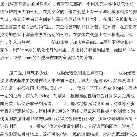
18.4kW真空密封的风扇电机，真空室底部有一个用来充中性冷却气体和
调节炉内压力的气孔。在真空室的后部右侧壁上有一个与机械泵相接的排
气口，在真空室前部右侧有与高真空阀连接的排气孔。在后部有控制加热
室上塞盖作横向运动的气缸、安全报警喇叭和排水管、汇水槽。在底部有
控制加热室下塞盖作纵向运动的气缸。在炉体左侧壁上有三根电流汇流
排，引入加热室。 ②加热室：加热室是由5mm厚的不锈钢板作
壳体，用50mm厚的氧化铝纤维衬里，并用钼片和钼钩固定。如图10-124
所示，12根40mm的石墨棒在加热室顶部均匀分布。
厦门医用氧气多少钱
地物光谱仪测量注意事项 1、地物光谱
仪测试的基本要求是在晴天中午前后进行，风力不超过5级，如果测试土
壤光谱，必须在雨过3天以后进行 2、仪器向下正对着被测物体，保持
一定的距离，探头为25deg，视场角，根据地面视场范围计算探头距离地
面高度，以便获取平均光谱。 3、每次地物光谱测量前，对准标准参
考板进行定标校准，得到接近100％的基线，然后对着目标地物测量；为
使所测数据能与卫星传感器所获得的数据进行比较，测量仪器均垂直向下
进行测量。 4、探头定位时必须避免阴影，人应该面向阳光，避免自
身阴影落在目标物上，这样可以得到一致的测量结果。野外大范围测试光