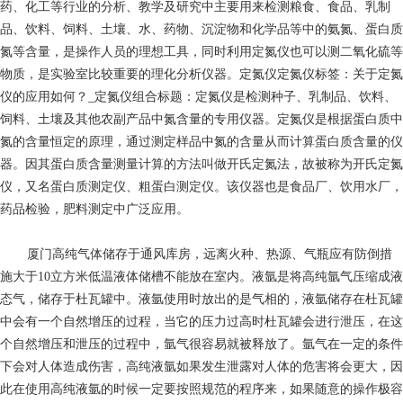
药、化工等行业的分析、教学及研究中主要用来检测粮食、食品、乳制
品、饮料、饲料、土壤、水、药物、沉淀物和化学品等中的氨氮、蛋白质
氮等含量，是操作人员的理想工具，同时利用定氮仪也可以测二氧化硫等
物质，是实验室比较重要的理化分析仪器。定氮仪定氮仪标签：关于定氮
仪的应用如何？_定氮仪组合标题：定氮仪是检测种子、乳制品、饮料、
饲料、土壤及其他农副产品中氮含量的专用仪器。定氮仪是根据蛋白质中
氮的含量恒定的原理，通过测定样品中氮的含量从而计算蛋白质含量的仪
器。因其蛋白质含量测量计算的方法叫做开氏定氮法，故被称为开氏定氮
仪，又名蛋白质测定仪、粗蛋白测定仪。该仪器也是食品厂、饮用水厂，
药品检验，肥料测定中广泛应用。
厦门高纯气体
储存于通风库房，远离火种、热源、气瓶应有防倒措
施大于10立方米低温液体储槽不能放在室内。液氩是将高纯氩气压缩成液
态气，储存于杜瓦罐中。液氩使用时放出的是气相的，液氩储存在杜瓦罐
中会有一个自然增压的过程，当它的压力过高时杜瓦罐会进行泄压，在这
个自然增压和泄压的过程中，氩气很容易就被释放了。氩气在一定的条件
下会对人体造成伤害，高纯液氩如果发生泄露对人体的危害将会更大，因
此在使用高纯液氩的时候一定要按照规范的程序来，如果随意的操作极容