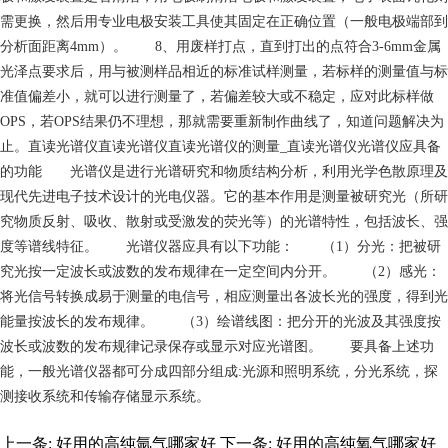
需更换，然后用专业电极安装工具使其固定在正确位置（一般电极端部到
分析面距离4mm）。 8、用废样打点，直到打出的点符合3-6mm金属
光泽点要求后，用与被测样品相近的标准试样测量，若标样的测量值与标
准值偏差小，就可以进行测量了，若偏差较大或不稳定，应对此标样做
OPS，若OPS结果仍不理想，那就需要重新制作曲线了，知道问题解决为
止。直读光谱仪直读光谱仪直读光谱仪的测量_直读光谱仪光谱仪应具备
的功能 光谱仪是进行光谱研究和物质结构分析，利用光学色散原理及
现代先进电子技术设计的光电仪器。它的基本作用是测量被研究光（所研
究物质反射、吸收、散射或受激发的荧光等）的光谱特性，包括波长、强
度等谱线特征。 光谱仪器应具有以下功能： （1）分光：把被研
究光按一定波长或波数的发布规律在一定空间内分开。 （2）感光：
将光信号转换成易于测量的电信号，相应测量出各波长光的强度，得到光
能量按波长的发布规律。 （3）绘谱线图：把分开的光波及其强度按
波长或波数的发布规律记录保存或显示对应光谱图。 要具备上述功
能，一般光谱仪器都可分成四部分组成:光源和照明系统，分光系统，探
测接收系统和传输存储显示系统。
上一条:
好用的高纯氩气哪家好
下一条:
好用的高纯氧气哪家好