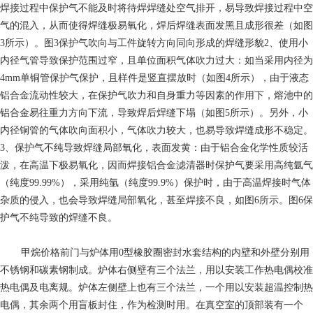
焊接过程中保护气不能及时将待焊焊缝处空气排开，易导致焊接过程中空
气的混入，从而使得焊缝极易氧化，焊后焊缝表面发黑且成形很差（如图
3所示）。图3保护气吹向与工件旋转方向同向形成的焊缝形貌2、使用小
内径气管导致保护范围过窄，且单位面积气体吹力过大：如当采用内径为
4mm单铜管保护气保护，且样件是竖直摆放时（如图4所示），由于液态
铝合金流动性较大，在保护气吹力和自身重力等因素的作用下，熔池中的
铝合金易往重力方向下流，导致焊后焊缝下塌（如图5所示）。另外，小
内径铜管的气体吹向面积小，气体吹力较大，也易导致焊缝成形不稳定。
3、保护气不纯导致焊缝局部氧化，表面发黄：由于铝合金化学性质较活
泼，在高温下极易氧化，因而焊接铝合金滤清器时保护气要采用高纯氩气
（纯度99.99%），采用纯氩（纯度99.9%）保护时，由于高温焊接时气体
杂质的侵入，也会导致焊缝局部氧化，甚至焊接不良，如图6所示。图6保
护气不纯导致的焊缝不良。
甲烷价格
前门与炉体用0型橡胶圈密封水套结构的内壁和外壁分别用
不锈钢和碳素钢制成。炉体右侧壁有三个法兰，用以安装工作热电偶校准
热电偶及电离规。炉体左侧壁上也有三个法兰，一个用以安装超温控制热
电偶，其余两个用盲板封住，作为检测时用。在真空室的顶部装有一个