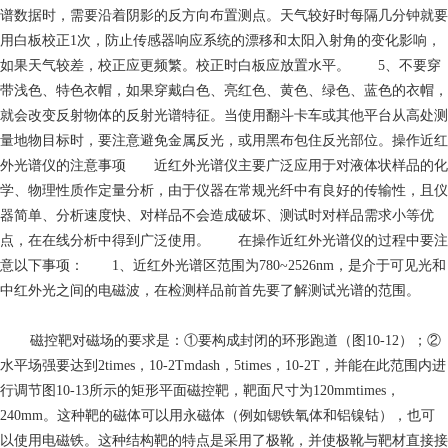
谱数据时，需要沿着阴影的反方向布置测点。天气较好时每隔几分钟就要
用白板校正1次，防止传感器响应系统的漂移和太阳入射角的变化影响，
如果天气较差，校正应更频繁。校正时白板应放置水平。 5、不要穿
带浅色、特色衣帽，如果穿戴白色、亮红色、黄色、绿色、蓝色的衣帽，
就会改变反射物体的反射光谱特征。当使用翻斗卡车或其他平台从高处测
量地物目标时，要注意避免金属反光，或用黑布包住反光部位。操作近红
外光谱仪的注意事项 近红外光谱仪主要广泛应用于对液体状样品的化
学、物理性质作定量分析，由于仪器在常规光纤中有良好的传输性，且仪
器简单、分析速度快、对样品不会造成破坏、测试时对样品需求小等优
点，在在线分析中得到广泛使用。 在操作近红外光谱仪的过程中要注
意以下事项： 1、近红外光谱区范围为780~2526nm，是介于可见光和
中红外光之间的电磁波，在检测样品前首先要了解测试光谱的范围。
磁控靶对磁场的要求是：①要构成封闭的环形跑道（图10-12）；②
水平场强要达到2times，10-2Tmdash，5times，10-2T，并能在此范围内进
行调节图10-13所示的矩形平面磁控靶，靶面尺寸为120mmtimes，
240mm。这种靶的磁体可以用永磁体（例如锶铁氧体和铝镍钴），也可
以使用电磁铁。这种结构靶的特点是采用了极靴，并使极靴与靶材直接接