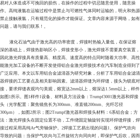
易对人体造成不可挽回的损伤，在操作的过程中切忌随意使用，随意操
作。高纯液氩在运输过程中是禁止与可燃性气体同时运输的，明火和热源
禁止接触液氩，只有规范化的操作才能保证。文章内容来源于网络，如有
问题，请与我们联系！。
液化石油气
由于激光高的功率密度，焊接时热输入量低，在保证熔
深的基础上，焊接热影响区小，焊接变形小，激光焊接不需要真空装置，
因此激光焊接具有质量高、精度高、速度高的特点同时随着大功率、高性
能激光加工设备的不断开发使得铝合金激光焊接技术在汽车制造业得到了
广泛应用。本文以车用铝合金滤清器为研究对象，分析了车用铝合金滤清
器焊接的工艺要点及相关影响因素。滤清器焊缝为环焊缝，接头为锁底对
接，要求焊缝表观均匀美观，熔宽达2mm以上，熔深达1.5mm以上，样件
如图1所示。图1样件1设备、材料及方法设备：Trumpf3001激光器和焊接
头（光学配置：聚焦镜焦长为300mm、准直镜200mm、光纤芯径
300μm），如图2所示；图2Trumpf激光器和焊接头材料：6系铝合金；方
法：激光焊接头在固定位置不动，工件绕固定轴旋转实现环焊缝焊接，焊
接过程采用高纯Ar气旁轴保护。2焊接工艺易出现的问题1、保护气吹向
导致的问题：当保护气吹向与工件旋转方向同向时，即保护气后吹，因而