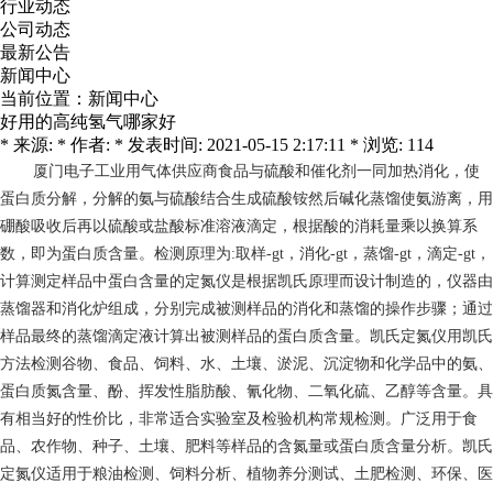
行业动态
公司动态
最新公告
新闻中心
当前位置：
新闻中心
好用的高纯氢气哪家好
* 来源: * 作者: * 发表时间: 2021-05-15 2:17:11 * 浏览: 114
厦门电子工业用气体供应商
食品与硫酸和催化剂一同加热消化，使
蛋白质分解，分解的氨与硫酸结合生成硫酸铵然后碱化蒸馏使氨游离，用
硼酸吸收后再以硫酸或盐酸标准溶液滴定，根据酸的消耗量乘以换算系
数，即为蛋白质含量。检测原理为:取样-gt，消化-gt，蒸馏-gt，滴定-gt，
计算测定样品中蛋白含量的定氮仪是根据凯氏原理而设计制造的，仪器由
蒸馏器和消化炉组成，分别完成被测样品的消化和蒸馏的操作步骤；通过
样品最终的蒸馏滴定液计算出被测样品的蛋白质含量。凯氏定氮仪用凯氏
方法检测谷物、食品、饲料、水、土壤、淤泥、沉淀物和化学品中的氨、
蛋白质氮含量、酚、挥发性脂肪酸、氰化物、二氧化硫、乙醇等含量。具
有相当好的性价比，非常适合实验室及检验机构常规检测。广泛用于食
品、农作物、种子、土壤、肥料等样品的含氮量或蛋白质含量分析。凯氏
定氮仪适用于粮油检测、饲料分析、植物养分测试、土肥检测、环保、医