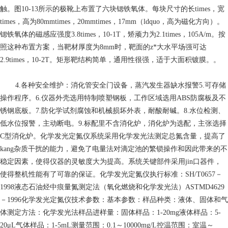
触。图10-13所示的极靴上布置了六块锶铁氧体。每块尺寸的长times，宽
times，高为80mmtimes，20mmtimes，17mm（ldquo，高为磁化方向）。
锶铁氧体的磁感应强度3.8times，10-1T，矫顽力为2.1times，105A/m。按
照这种布置方案，当靶材厚度为8mm时，靶面的z*大水平场强可达
2.9times，10-2T。矩形靶结构简单，通用性很强，适于大面积镀膜。。
4.各种安全维护：消化管安全门设备，蒸汽发生器缺水报警5.可存储
操作程序。6.仪器外壳选用特制喷塑钢板，工作区域选用ABS防腐板及不
锈钢底板。7.防化学试剂腐蚀和机械损坏外表，耐酸耐碱。8.水位检测、
低水位报警，主动断电。9.标配里不含消化炉，消化炉为选配，主张选择
C型消化炉。化学发光定氮仪系统采用化学发光法测定总氮含量，提高了
kang杂质干扰的能力，避免了电量法对滴定池的繁锁操作和因此带来的不
稳定因素，使得仪器的灵敏度大为提高。系统关键部件采用jin口器件，
使得整机性能有了可靠的保证。化学发光定氮仪执行标准：SH/T0657－
1998液态石油烃中痕量氮测定法（氧化燃烧和化学发光法）ASTMD4629
－1996化学发光定氮仪技术参数：基本参数：样品种类：液体、固体和气
体测定方法：化学发光法样品进样量：固体样品：1-20mg液体样品：5-
20μL气体样品：1-5mL测量范围：0.1～10000mg/L控温范围：室温～