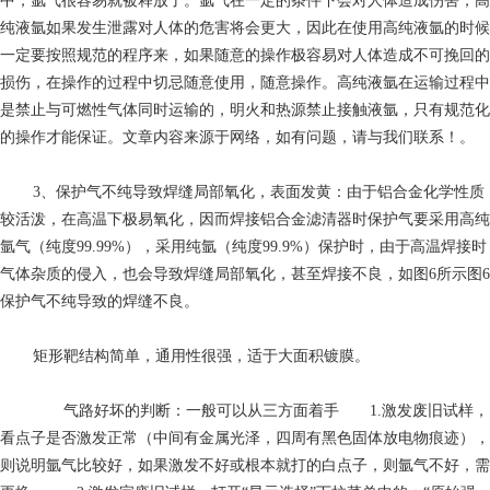
中，氩气很容易就被释放了。氩气在一定的条件下会对人体造成伤害，高
纯液氩如果发生泄露对人体的危害将会更大，因此在使用高纯液氩的时候
一定要按照规范的程序来，如果随意的操作极容易对人体造成不可挽回的
损伤，在操作的过程中切忌随意使用，随意操作。高纯液氩在运输过程中
是禁止与可燃性气体同时运输的，明火和热源禁止接触液氩，只有规范化
的操作才能保证。文章内容来源于网络，如有问题，请与我们联系！。
3、保护气不纯导致焊缝局部氧化，表面发黄：由于铝合金化学性质
较活泼，在高温下极易氧化，因而焊接铝合金滤清器时保护气要采用高纯
氩气（纯度99.99%），采用纯氩（纯度99.9%）保护时，由于高温焊接时
气体杂质的侵入，也会导致焊缝局部氧化，甚至焊接不良，如图6所示图6
保护气不纯导致的焊缝不良。
矩形靶结构简单，通用性很强，适于大面积镀膜。
气路好坏的判断：一般可以从三方面着手 1.激发废旧试样，
看点子是否激发正常（中间有金属光泽，四周有黑色固体放电物痕迹），
则说明氩气比较好，如果激发不好或根本就打的白点子，则氩气不好，需