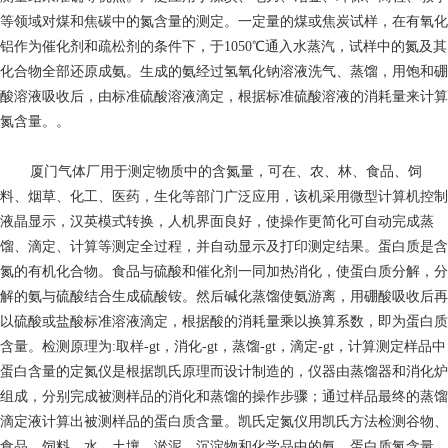
等领域对煤和焦碳中的氮含量的测定。一定量的煤或焦炭试样，在有氧化
铝作为催化剂和疏松剂的条件下，于1050℃通入水蒸汽，试样中的氮及其
化合物全部还原成氨。生成的氨经过氢氧化钠溶液洗气、蒸馏，用饱和硼
酸溶液吸收后，由标准硫酸溶液滴定，根据标准硫酸溶液的消耗量来计算
氮含量。。
厦门气体厂
用于测定物质中的含氮量，可在、农、林、食品、饲
料、烟草、化工、医药，生化等部门广泛应用，该机采用微型计算机控制
液晶显示，汉英模式转换，人机界面良好，使操作更简化可自动完成蒸
馏、滴定、计算等测定全过程，并自动显示及打印测定结果。蛋白质是含
氮的有机化合物。食品与硫酸和催化剂一同加热消化，使蛋白质分解，分
解的氨与硫酸结合生成硫酸铵。然后碱化蒸馏使氨游离，用硼酸吸收后再
以硫酸或盐酸标准溶液滴定，根据酸的消耗量乘以换算系数，即为蛋白质
含量。检测原理为:取样-gt，消化-gt，蒸馏-gt，滴定-gt，计算测定样品中
蛋白含量的定氮仪是根据凯氏原理而设计制造的，仪器由蒸馏器和消化炉
组成，分别完成被测样品的消化和蒸馏的操作步骤；通过样品最终的蒸馏
滴定液计算出被测样品的蛋白质含量。凯氏定氮仪用凯氏方法检测谷物、
食品、饲料、水、土壤、淤泥、沉淀物和化学品中的氨、蛋白质氮含量、