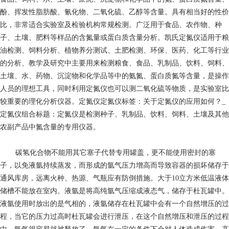
酚、挥发性脂肪酸、氰化物、二氧化硫、乙醇等含量。具有相当好的性价
比，非常适合实验室及检验机构常规检测。广泛用于食品、农作物、种
子、土壤、肥料等样品的含氮量或蛋白质含量分析。凯氏定氮仪适用于粮
油检测、饲料分析、植物养分测试、土肥检测、环保、医药、化工等行业
的分析、教学及研究中主要用来检测粮食、食品、乳制品、饮料、饲料、
土壤、水、药物、沉淀物和化学品等中的氨氮、蛋白质氮等含量，是操作
人员的理想工具，同时利用定氮仪也可以测二氧化硫等物质，是实验室比
较重要的理化分析仪器。定氮仪定氮仪标签：关于定氮仪的应用如何？_
定氮仪组合标题：定氮仪是检测种子、乳制品、饮料、饲料、土壤及其他
农副产品中氮含量的专用仪器。
碳氢化合物
不能用其它塞子代替专用罐盖，更不能使用密封的塞
子，以免液氩持续蒸发，而形成的氩气压力增高而导致容器的损坏储存于
通风库房，远离火种、热源、气瓶应有防倒措施。大于10立方米低温液体
储槽不能放在室内。液氩是将高纯氩气压缩成液态气，储存于杜瓦罐中。
液氩使用时放出的是气相的，液氩储存在杜瓦罐中会有一个自然增压的过
程，当它的压力过高时杜瓦罐会进行泄压，在这个自然增压和泄压的过程