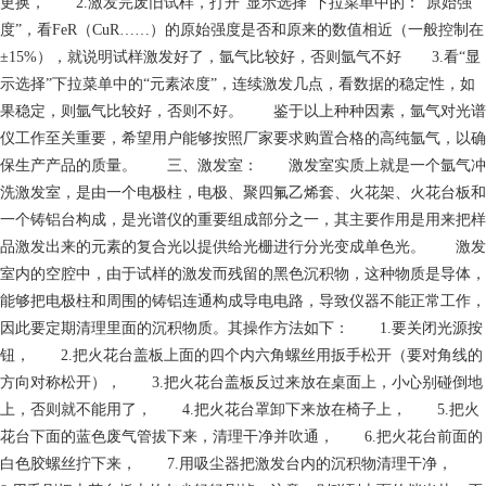
更换， 2.激发完废旧试样，打开“显示选择”下拉菜单中的：“原始强
度”，看FeR（CuR……）的原始强度是否和原来的数值相近（一般控制在
±15%），就说明试样激发好了，氩气比较好，否则氩气不好 3.看“显
示选择”下拉菜单中的“元素浓度”，连续激发几点，看数据的稳定性，如
果稳定，则氩气比较好，否则不好。 鉴于以上种种因素，氩气对光谱
仪工作至关重要，希望用户能够按照厂家要求购置合格的高纯氩气，以确
保生产产品的质量。 三、激发室： 激发室实质上就是一个氩气冲
洗激发室，是由一个电极柱，电极、聚四氟乙烯套、火花架、火花台板和
一个铸铝台构成，是光谱仪的重要组成部分之一，其主要作用是用来把样
品激发出来的元素的复合光以提供给光栅进行分光变成单色光。 激发
室内的空腔中，由于试样的激发而残留的黑色沉积物，这种物质是导体，
能够把电极柱和周围的铸铝连通构成导电电路，导致仪器不能正常工作，
因此要定期清理里面的沉积物质。其操作方法如下： 1.要关闭光源按
钮， 2.把火花台盖板上面的四个内六角螺丝用扳手松开（要对角线的
方向对称松开）， 3.把火花台盖板反过来放在桌面上，小心别碰倒地
上，否则就不能用了， 4.把火花台罩卸下来放在椅子上， 5.把火
花台下面的蓝色废气管拔下来，清理干净并吹通， 6.把火花台前面的
白色胶螺丝拧下来， 7.用吸尘器把激发台内的沉积物清理干净，