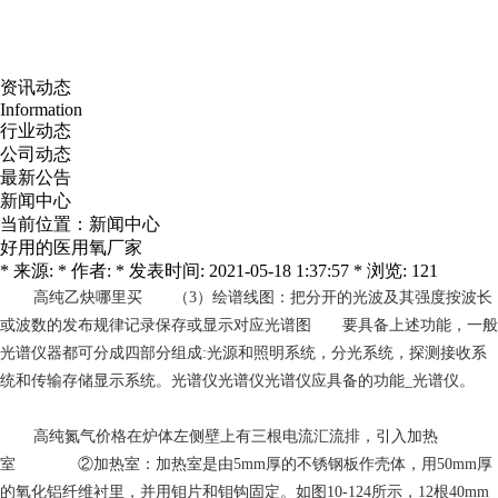
资讯动态
Information
行业动态
公司动态
最新公告
新闻中心
当前位置：
新闻中心
好用的医用氧厂家
* 来源: * 作者: * 发表时间: 2021-05-18 1:37:57 * 浏览: 121
高纯乙炔哪里买
（3）绘谱线图：把分开的光波及其强度按波长
或波数的发布规律记录保存或显示对应光谱图 要具备上述功能，一般
光谱仪器都可分成四部分组成:光源和照明系统，分光系统，探测接收系
统和传输存储显示系统。光谱仪光谱仪光谱仪应具备的功能_光谱仪。
高纯氮气价格
在炉体左侧壁上有三根电流汇流排，引入加热
室 ②加热室：加热室是由5mm厚的不锈钢板作壳体，用50mm厚
的氧化铝纤维衬里，并用钼片和钼钩固定。如图10-124所示，12根40mm