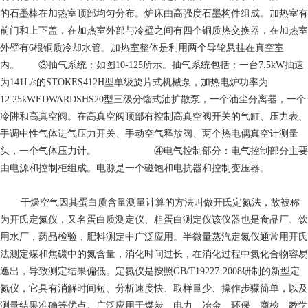
的石墨棒在加热室顶部均匀分布。炉床由高强度石墨构件组成。加热室有
前门和上下盖，在加热室外部与冷壁之间有四个铜质热交换器，在加热室
外壁有6根铜质冷却水管。加热室整体是利用两个导轮悬挂在真空室
内。 ③抽气系统：如图10-125所示。抽气系统包括：一台7.5kW抽速
为141L/s的STOKES412H型单级旋片式机械泵，加热电炉功率为
12.25kWEDWARDSHS20型三级分馏式油扩散泵，一个油尘分离器，一个
冷阱和高真空阀。在高真空阀顶部有控制高真空阀开关的气缸、压力表、
手调中性气体进气压力开关、手动空气释放阀、两个热电偶真空计测量
头，一个气体压力计。 ④电气控制部分：电气控制部分主要
由电源和控制柜组成。电源是一个磁饱和电抗器和控制变压器。
干燥空气
因其蛋白质含量测量计算的方法叫做开氏定氮法，故被称
为开氏定氮仪，又名蛋白质测定仪、粗蛋白测定仪该仪器也是食品厂、饮
用水厂，药品检验，肥料测定中广泛应用。半微量蒸汽定氮仪通常用开氏
法测定煤和焦碳中的氮含量，消化时间过长，在消化过程中氮化合物容易
逸出，导致测定结果偏低。定氮仪是按照GB/T19227-2008研制的新型定
氮仪，它具有消解时间短、分析速度快、取样量少、操作步骤简单，以及
测量结果准确等优点。广泛应用于煤炭、电力、冶金、环保、商检、教学