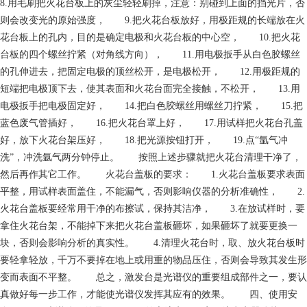
8.用毛刷把火花台板上的灰尘轻轻刷掉，注意：别碰到上面的挡光片，否
则会改变光的原始强度， 9.把火花台板放好，用极距规的长端放在火
花台板上的孔内，目的是确定电极和火花台板的中心空， 10.把火花
台板的四个螺丝拧紧（对角线方向）， 11.用电极扳手从白色胶螺丝
的孔伸进去，把固定电极的顶丝松开，是电极松开， 12.用极距规的
短端把电极顶下去，使其表面和火花台面完全接触，不松开， 13.用
电极扳手把电极固定好， 14.把白色胶螺丝用螺丝刀拧紧， 15.把
蓝色废气管插好， 16.把火花台罩上好， 17.用试样把火花台孔盖
好，放下火花台架压好， 18.把光源按钮打开， 19.点“氩气冲
洗”，冲洗氩气两分钟停止。 按照上述步骤就把火花台清理干净了，
然后再作其它工作。 火花台盖板的要求： 1.火花台盖板要求表面
平整，用试样表面盖住，不能漏气，否则影响仪器的分析准确性， 2.
火花台盖板要经常用干净的布擦试，保持其洁净， 3.在放试样时，要
拿住火花台架，不能掉下来把火花台盖板砸坏，如果砸坏了就要更换一
块，否则会影响分析的真实性。 4.清理火花台时，取、放火花台板时
要轻拿轻放，千万不要掉在地上或用重的物品压住，否则会导致其发生形
变而表面不平整。 总之，激发台是光谱仪的重要组成部件之一，要认
真做好每一步工作，才能使光谱仪发挥其应有的效果。 四、使用安