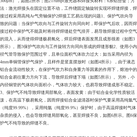
300μm），如图2所示；图2Trumpf激光器和焊接头材料：6系铝合金；方
法：激光焊接头在固定位置不动，工件绕固定轴旋转实现环焊缝焊接，焊
接过程采用高纯Ar气旁轴保护2焊接工艺易出现的问题1、保护气吹向导
致的问题：当保护气吹向与工件旋转方向同向时，即保护气后吹，因而焊
接过程中保护气不能及时将待焊焊缝处空气排开，易导致焊接过程中空气
的混入，从而使得焊缝极易氧化，焊后焊缝表面发黑且成形很差（如图3
所示）。图3保护气吹向与工件旋转方向同向形成的焊缝形貌2、使用小内
径气管导致保护范围过窄，且单位面积气体吹力过大：如当采用内径为
4mm单铜管保护气保护，且样件是竖直摆放时（如图4所示），由于液态
铝合金流动性较大，在保护气吹力和自身重力等因素的作用下，熔池中的
铝合金易往重力方向下流，导致焊后焊缝下塌（如图5所示）。另外，小
内径铜管的气体吹向面积小，气体吹力较大，也易导致焊缝成形不稳定。
3、保护气不纯导致焊缝局部氧化，表面发黄：由于铝合金化学性质较活
泼，在高温下极易氧化，因而焊接铝合金滤清器时保护气要采用高纯氩气
（纯度99.99%），采用纯氩（纯度99.9%）保护时，由于高温焊接时气体
杂质的侵入，也会导致焊缝局部氧化，甚至焊接不良，如图6所示。图6保
护气不纯导致的焊缝不良。