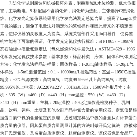
7.防化学试剂腐蚀和机械损坏外表，耐酸耐碱8.水位检测、低水位报
警，主动断电。9.标配里不含消化炉，消化炉为选配，主张选择C型消化
炉。化学发光定氮仪系统采用化学发光法测定总氮含量，提高了kang杂质
干扰的能力，避免了电量法对滴定池的繁锁操作和因此带来的不稳定因
素，使得仪器的灵敏度大为提高。系统关键部件采用jin口器件，使得整
机性能有了可靠的保证。化学发光定氮仪执行标准：SH/T0657－1998液
态石油烃中痕量氮测定法（氧化燃烧和化学发光法）ASTMD4629－1996
化学发光定氮仪技术参数：基本参数：样品种类：液体、固体和气体测定
方法：化学发光法样品进样量：固体样品：1-20mg液体样品：5-20μL气
体样品：1-5mL测量范围：0.1～10000mg/L控温范围：室温～1050℃控温
精度：±3℃气源要求：高纯氩气：纯度99.995%以上高纯氧气：纯度
99.995%以上电源：AC220V±22V，50Hz±0.5Hz，1500W外形尺寸：主
机：305（W）×460（D）×440（H）mm温控：550（W）×460（D）
×440（H）mm重量：主机：20kg温控：40kg定氮仪是检测种子、乳制
品、饮料、饲料、土壤及其他农副产品中氮含量的专用仪器。定氮仪是根
据蛋白质中氮的含量恒定的原理，通过测定样品中氮的含量从而计算蛋白
质含量的仪器。因其蛋白质含量测量计算的方法叫做开氏定氮法，故被称
为开氏定氮仪，又名蛋白质测定仪、粗蛋白测定仪。该仪器也是食品厂、