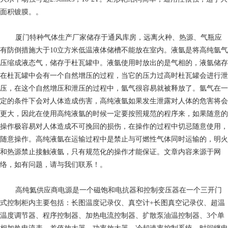
面积镀膜。。
厦门特种气体生产厂家
储存于通风库房，远离火种、热源、气瓶应
有防倒措施大于10立方米低温液体储槽不能放在室内。液氩是将高纯氩气
压缩成液态气，储存于杜瓦罐中。液氩使用时放出的是气相的，液氩储存
在杜瓦罐中会有一个自然增压的过程，当它的压力过高时杜瓦罐会进行泄
压，在这个自然增压和泄压的过程中，氩气很容易就被释放了。氩气在一
定的条件下会对人体造成伤害，高纯液氩如果发生泄露对人体的危害将会
更大，因此在使用高纯液氩的时候一定要按照规范的程序来，如果随意的
操作极容易对人体造成不可挽回的损伤，在操作的过程中切忌随意使用，
随意操作。高纯液氩在运输过程中是禁止与可燃性气体同时运输的，明火
和热源禁止接触液氩，只有规范化的操作才能保证。文章内容来源于网
络，如有问题，请与我们联系！。
高纯氦供应商
电源是一个磁饱和电抗器和控制变压器在一个三开门
式控制柜内主要包括：长图温度记录仪、真空计+长图真空记录仪、超温
温度调节器、程序控制器、加热电流控制器、扩散泵油温控制器、3个单