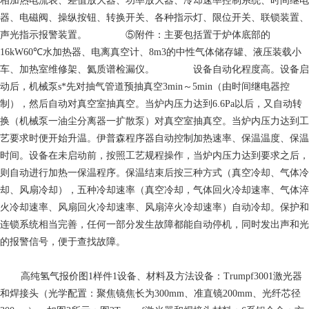
相加热电流表、差值放大器、功率放大器、冷却速率控制系统、时间继电
器、电磁阀、操纵按钮、转换开关、各种指示灯、限位开关、联锁装置、
声光指示报警装置。 ⑤附件：主要包括置于炉体底部的
16kW60℃水加热器、电离真空计、8m3的中性气体储存罐、液压装载小
车、加热室维修架、氦质谱检漏仪。 设备自动化程度高。设备启
动后，机械泵s*先对抽气管道预抽真空3min～5min（由时间继电器控
制），然后自动对真空室抽真空。当炉内压力达到6.6Pa以后，又自动转
换（机械泵一油尘分离器一扩散泵）对真空室抽真空。当炉内压力达到工
艺要求时便开始升温。伊普森程序器自动控制加热速率、保温温度、保温
时间。设备在未启动前，按照工艺规程操作，当炉内压力达到要求之后，
则自动进行加热一保温程序。保温结束后按三种方式（真空冷却、气体冷
却、风扇冷却），五种冷却速率（真空冷却，气体回火冷却速率、气体淬
火冷却速率、风扇回火冷却速率、风扇淬火冷却速率）自动冷却。保护和
连锁系统相当完善，任何一部分发生故障都能自动停机，同时发出声和光
的报警信号，便于查找故障。
高纯氢气报价
图1样件1设备、材料及方法设备：Trumpf3001激光器
和焊接头（光学配置：聚焦镜焦长为300mm、准直镜200mm、光纤芯径