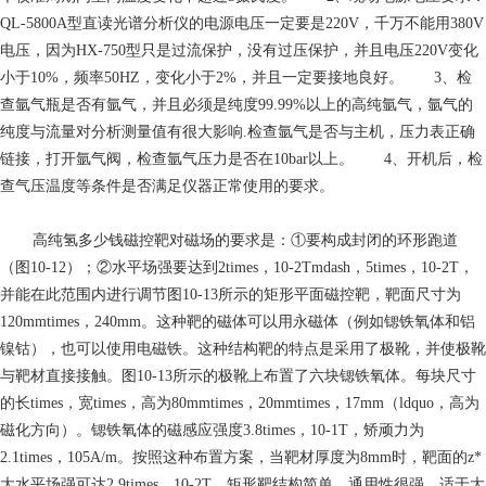
QL-5800A型直读光谱分析仪的电源电压一定要是220V，千万不能用380V
电压，因为HX-750型只是过流保护，没有过压保护，并且电压220V变化
小于10%，频率50HZ，变化小于2%，并且一定要接地良好。 3、检
查氩气瓶是否有氩气，并且必须是纯度99.99%以上的高纯氩气，氩气的
纯度与流量对分析测量值有很大影响.检查氩气是否与主机，压力表正确
链接，打开氩气阀，检查氩气压力是否在10bar以上。 4、开机后，检
查气压温度等条件是否满足仪器正常使用的要求。
高纯氢多少钱
磁控靶对磁场的要求是：①要构成封闭的环形跑道
（图10-12）；②水平场强要达到2times，10-2Tmdash，5times，10-2T，
并能在此范围内进行调节图10-13所示的矩形平面磁控靶，靶面尺寸为
120mmtimes，240mm。这种靶的磁体可以用永磁体（例如锶铁氧体和铝
镍钴），也可以使用电磁铁。这种结构靶的特点是采用了极靴，并使极靴
与靶材直接接触。图10-13所示的极靴上布置了六块锶铁氧体。每块尺寸
的长times，宽times，高为80mmtimes，20mmtimes，17mm（ldquo，高为
磁化方向）。锶铁氧体的磁感应强度3.8times，10-1T，矫顽力为
2.1times，105A/m。按照这种布置方案，当靶材厚度为8mm时，靶面的z*
大水平场强可达2.9times，10-2T。矩形靶结构简单，通用性很强，适于大