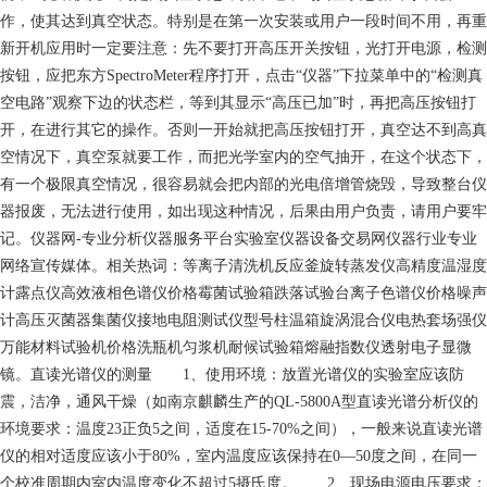
作，使其达到真空状态。特别是在第一次安装或用户一段时间不用，再重
新开机应用时一定要注意：先不要打开高压开关按钮，光打开电源，检测
按钮，应把东方SpectroMeter程序打开，点击“仪器”下拉菜单中的“检测真
空电路”观察下边的状态栏，等到其显示“高压已加”时，再把高压按钮打
开，在进行其它的操作。否则一开始就把高压按钮打开，真空达不到高真
空情况下，真空泵就要工作，而把光学室内的空气抽开，在这个状态下，
有一个极限真空情况，很容易就会把内部的光电倍增管烧毁，导致整台仪
器报废，无法进行使用，如出现这种情况，后果由用户负责，请用户要牢
记。仪器网-专业分析仪器服务平台实验室仪器设备交易网仪器行业专业
网络宣传媒体。相关热词：等离子清洗机反应釜旋转蒸发仪高精度温湿度
计露点仪高效液相色谱仪价格霉菌试验箱跌落试验台离子色谱仪价格噪声
计高压灭菌器集菌仪接地电阻测试仪型号柱温箱旋涡混合仪电热套场强仪
万能材料试验机价格洗瓶机匀浆机耐候试验箱熔融指数仪透射电子显微
镜。直读光谱仪的测量 1、使用环境：放置光谱仪的实验室应该防
震，洁净，通风干燥（如南京麒麟生产的QL-5800A型直读光谱分析仪的
环境要求：温度23正负5之间，适度在15-70%之间），一般来说直读光谱
仪的相对适度应该小于80%，室内温度应该保持在0—50度之间，在同一
个校准周期内室内温度变化不超过5摄氏度。 2、现场电源电压要求：