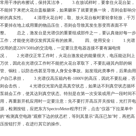
常用干净的布擦试，保持其洁净， 3.在放试样时，要拿住火花台架，
不能掉下来把火花台盖板砸坏，如果砸坏了就要更换一块，否则会影响分
析的真实性。 4.清理火花台时，取、放火花台板时要轻拿轻放，千万
不要掉在地上或用重的物品压住，否则会导致其发生形变而表面不平
整。 总之，激发台是光谱仪的重要组成部件之一，要认真做好每一步
工作，才能使光谱仪发挥其应有的效果。 四、使用安全： 1.光谱
仪用的是220V50Hz的交流电，一定要注意电器连接不要有漏电情
况， 2.光谱仪正常工作时，火花台激发处的能量很大，电压能达到上
万伏，因此在光谱仪工作时不能把火花台罩取下，不要乱碰其内部的铜
管、铜柱，以防击伤甚至导致人身安全事故。如发现此类事件，后果由用
户自己承担， 3.光谱仪高压箱内有-1000V的高压，因此不要乱碰，否
则会击伤， 4.光谱仪光室内是高真空状态，如果达不到真空状态循环
泵就会工作，使其达到真空状态。特别是在第一次安装或用户一段时间不
用，再重新开机应用时一定要注意：先不要打开高压开关按钮，光打开电
源，检测按钮，应把东方SpectroMeter程序打开，点击“仪器”下拉菜单中
的“检测真空电路”观察下边的状态栏，等到其显示“高压已加”时，再把高
压按钮打开，在进行其它的操作。