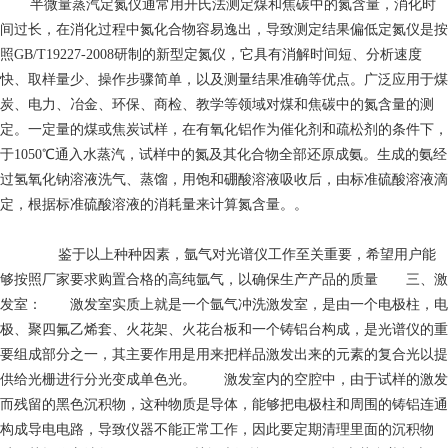
半微量蒸汽定氮仪通常用开氏法测定煤和焦碳中的氮含量，消化时
间过长，在消化过程中氮化合物容易逸出，导致测定结果偏低定氮仪是按
照GB/T19227-2008研制的新型定氮仪，它具有消解时间短、分析速度
快、取样量少、操作步骤简单，以及测量结果准确等优点。广泛应用于煤
炭、电力、冶金、环保、商检、教学等领域对煤和焦碳中的氮含量的测
定。一定量的煤或焦炭试样，在有氧化铝作为催化剂和疏松剂的条件下，
于1050℃通入水蒸汽，试样中的氮及其化合物全部还原成氨。生成的氨经
过氢氧化钠溶液洗气、蒸馏，用饱和硼酸溶液吸收后，由标准硫酸溶液滴
定，根据标准硫酸溶液的消耗量来计算氮含量。。
鉴于以上种种因素，氩气对光谱仪工作至关重要，希望用户能
够按照厂家要求购置合格的高纯氩气，以确保生产产品的质量 三、激
发室： 激发室实质上就是一个氩气冲洗激发室，是由一个电极柱，电
极、聚四氟乙烯套、火花架、火花台板和一个铸铝台构成，是光谱仪的重
要组成部分之一，其主要作用是用来把样品激发出来的元素的复合光以提
供给光栅进行分光变成单色光。 激发室内的空腔中，由于试样的激发
而残留的黑色沉积物，这种物质是导体，能够把电极柱和周围的铸铝连通
构成导电电路，导致仪器不能正常工作，因此要定期清理里面的沉积物