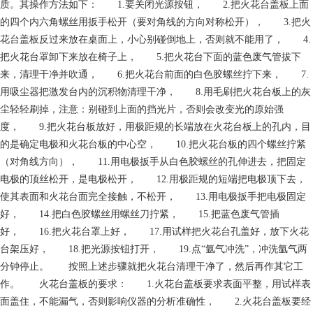
质。其操作方法如下： 1.要关闭光源按钮， 2.把火花台盖板上面
的四个内六角螺丝用扳手松开（要对角线的方向对称松开）， 3.把火
花台盖板反过来放在桌面上，小心别碰倒地上，否则就不能用了， 4.
把火花台罩卸下来放在椅子上， 5.把火花台下面的蓝色废气管拔下
来，清理干净并吹通， 6.把火花台前面的白色胶螺丝拧下来， 7.
用吸尘器把激发台内的沉积物清理干净， 8.用毛刷把火花台板上的灰
尘轻轻刷掉，注意：别碰到上面的挡光片，否则会改变光的原始强
度， 9.把火花台板放好，用极距规的长端放在火花台板上的孔内，目
的是确定电极和火花台板的中心空， 10.把火花台板的四个螺丝拧紧
（对角线方向）， 11.用电极扳手从白色胶螺丝的孔伸进去，把固定
电极的顶丝松开，是电极松开， 12.用极距规的短端把电极顶下去，
使其表面和火花台面完全接触，不松开， 13.用电极扳手把电极固定
好， 14.把白色胶螺丝用螺丝刀拧紧， 15.把蓝色废气管插
好， 16.把火花台罩上好， 17.用试样把火花台孔盖好，放下火花
台架压好， 18.把光源按钮打开， 19.点“氩气冲洗”，冲洗氩气两
分钟停止。 按照上述步骤就把火花台清理干净了，然后再作其它工
作。 火花台盖板的要求： 1.火花台盖板要求表面平整，用试样表
面盖住，不能漏气，否则影响仪器的分析准确性， 2.火花台盖板要经