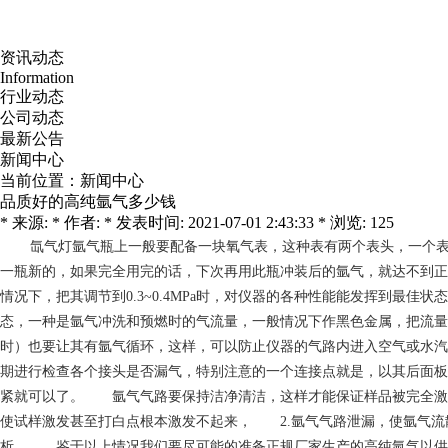
资讯动态
Information
行业动态
公司动态
最新公告
新闻中心
当前位置：
新闻中心
品质好的高纯氩气多少钱
* 来源: * 作者: * 发表时间: 2021-07-01 2:43:33 * 浏览: 125
氙气灯
氩气瓶上一般要配备一块氧气表，这种表有两个表头，一个表的量
一瓶新的，如果完全用完的话，下次再用此瓶冲装后的氩气，就达不到正常
情况下，把其调节到0.3~0.4MPa时，对仪器的各种性能能发挥到最佳
态，一种是氩气冲洗和预燃时的气流量，一般情况下作黑色金属，把流量
时）也要让其有氩气循环，这样，可以防止仪器的气路内进入空气或水
期进行检查各个接头是否漏气，特别注意的一个连接点就是，以其后面板
紧就可以了。 氩气气路要保持洁净清洁，这样才能保证样品被完全激
使试样激发甚至打白点根本激发不起来， 2.氩气气路泄漏，使氩气流
析。 鉴于以上情况我们要尽可能的准备正规厂家生产的高纯氩气以供仪