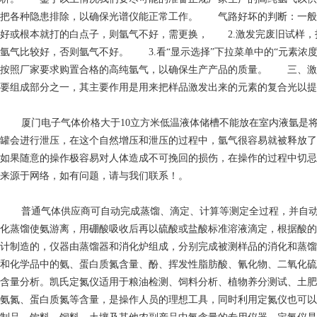
把各种隐患排除，以确保光谱仪能正常工作。 气路好坏的判断：一般
好或根本就打的白点子，则氩气不好，需更换， 2.激发完废旧试样，打开
氩气比较好，否则氩气不好。 3.看“显示选择”下拉菜单中的“元素
按照厂家要求购置合格的高纯氩气，以确保生产产品的质量。 三、激
要组成部分之一，其主要作用是用来把样品激发出来的元素的复合光以提
厦门电子气体价格
大于10立方米低温液体储槽不能放在室内液氩是
罐会进行泄压，在这个自然增压和泄压的过程中，氩气很容易就被释放了
如果随意的操作极容易对人体造成不可挽回的损伤，在操作的过程中切忌
来源于网络，如有问题，请与我们联系！。
普通气体供应商
可自动完成蒸馏、滴定、计算等测定全过程，并自
化蒸馏使氨游离，用硼酸吸收后再以硫酸或盐酸标准溶液滴定，根据酸的消耗
计制造的，仪器由蒸馏器和消化炉组成，分别完成被测样品的消化和蒸馏
和化学品中的氨、蛋白质氮含量、酚、挥发性脂肪酸、氰化物、二氧化硫
含量分析。凯氏定氮仪适用于粮油检测、饲料分析、植物养分测试、土肥
氨氮、蛋白质氮等含量，是操作人员的理想工具，同时利用定氮仪也可以