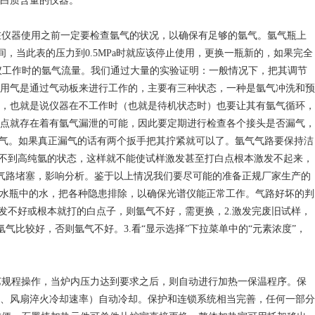
白质含量的仪器。
在仪器使用之前一定要检查氩气的状况，以确保有足够的氩气。氩气瓶上
之间，当此表的压力到0.5MPa时就应该停止使用，更换一瓶新的，如果完全
谱仪工作时的氩气流量。我们通过大量的实验证明：一般情况下，把其调节
光谱仪的用气是通过气动板来进行工作的，主要有三种状态，一种是氩气冲洗和预
量，也就是说仪器在不工作时（也就是待机状态时）也要让其有氩气循环，
点就存在着有氩气漏泄的可能，因此要定期进行检查各个接头是否漏气，
漏气。如果真正漏气的话有两个扳手把其拧紧就可以了。氩气气路要保持洁
达不到高纯氩的状态，这样就不能使试样激发甚至打白点根本激发不起来，
致气路堵塞，影响分析。鉴于以上情况我们要尽可能的准备正规厂家生产的
换水瓶中的水，把各种隐患排除，以确保光谱仪能正常工作。气路好坏的判
发不好或根本就打的白点子，则氩气不好，需更换，2.激发完废旧试样，
氩气比较好，否则氩气不好。3.看“显示选择”下拉菜单中的“元素浓度”，
艺规程操作，当炉内压力达到要求之后，则自动进行加热一保温程序。保
、风扇淬火冷却速率）自动冷却。保护和连锁系统相当完善，任何一部分