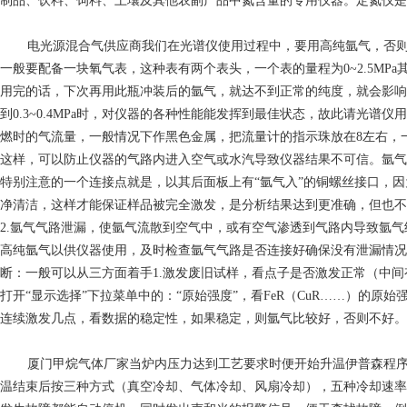
制品、饮料、饲料、土壤及其他农副产品中氮含量的专用仪器。定氮仪是
电光源混合气供应商
我们在光谱仪使用过程中，要用高纯氩气，否
一般要配备一块氧气表，这种表有两个表头，一个表的量程为0~2.5MPa
用完的话，下次再用此瓶冲装后的氩气，就达不到正常的纯度，就会影响光
到0.3~0.4MPa时，对仪器的各种性能能发挥到最佳状态，故此请光谱
燃时的气流量，一般情况下作黑色金属，把流量计的指示珠放在8左右，
这样，可以防止仪器的气路内进入空气或水汽导致仪器结果不可信。氩气
特别注意的一个连接点就是，以其后面板上有“氩气入”的铜螺丝接口，
净清洁，这样才能保证样品被完全激发，是分析结果达到更准确，但也不
2.氩气气路泄漏，使氩气流散到空气中，或有空气渗透到气路内导致氩
高纯氩气以供仪器使用，及时检查氩气气路是否连接好确保没有泄漏情况
断：一般可以从三方面着手1.激发废旧试样，看点子是否激发正常（中
打开“显示选择”下拉菜单中的：“原始强度”，看FeR（CuR……）的原
连续激发几点，看数据的稳定性，如果稳定，则氩气比较好，否则不好。
厦门甲烷气体厂家
当炉内压力达到工艺要求时便开始升温伊普森程
温结束后按三种方式（真空冷却、气体冷却、风扇冷却），五种冷却速率