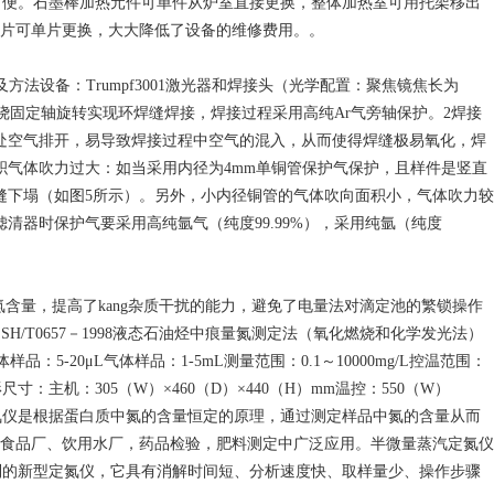
修方便。石墨棒加热元件可单件从炉室直接更换，整体加热室可用托架移出
片可单片更换，大大降低了设备的维修费用。。
法设备：Trumpf3001激光器和焊接头（光学配置：聚焦镜焦长为
，工件绕固定轴旋转实现环焊缝焊接，焊接过程采用高纯Ar气旁轴保护。2焊接
处空气排开，易导致焊接过程中空气的混入，从而使得焊缝极易氧化，焊
积气体吹力过大：如当采用内径为4mm单铜管保护气保护，且样件是竖直
缝下塌（如图5所示）。另外，小内径铜管的气体吹向面积小，气体吹力较
器时保护气要采用高纯氩气（纯度99.99%），采用纯氩（纯度
含量，提高了kang杂质干扰的能力，避免了电量法对滴定池的繁锁操作
T0657－1998液态石油烃中痕量氮测定法（氧化燃烧和化学发光法）
-20μL气体样品：1-5mL测量范围：0.1～10000mg/L控温范围：
外形尺寸：主机：305（W）×460（D）×440（H）mm温控：550（W）
器。定氮仪是根据蛋白质中氮的含量恒定的原理，通过测定样品中氮的含量从而
食品厂、饮用水厂，药品检验，肥料测定中广泛应用。半微量蒸汽定氮仪
8研制的新型定氮仪，它具有消解时间短、分析速度快、取样量少、操作步骤