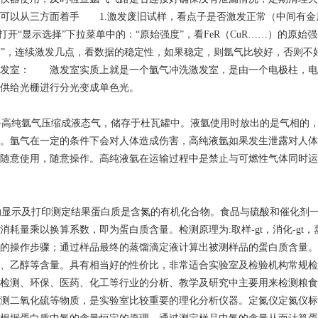
可以从三方面着手 1.激发废旧试样，看点子是否激发正常（中间有金
“显示选择”下拉菜单中的：“原始强度”，看FeR（CuR……）的原始
浓度”，连续激发几点，看数据的稳定性，如果稳定，则氩气比较好，否则
发室： 激发室实质上就是一个氩气冲洗激发室，是由一个电极柱，电
供给光栅进行分光变成单色光。
将高纯氩气压缩成液态气，储存于杜瓦罐中。液氩使用时放出的是气相的
。氩气在一定的条件下会对人体造成伤害，高纯液氩如果发生泄露对人体
随意使用，随意操作。高纯液氩在运输过程中是禁止与可燃性气体同时运
动显示及打印测定结果蛋白质是含氮的有机化合物。食品与硫酸和催化剂
量乘以换算系数，即为蛋白质含量。检测原理为:取样-gt，消化-gt，蒸
的操作步骤；通过样品最终的蒸馏滴定液计算出被测样品的蛋白质含量。
、乙醇等含量。具有相当好的性价比，非常适合实验室及检验机构常规检
检测、环保、医药、化工等行业的分析、教学及研究中主要用来检测粮食
测二氧化硫等物质，是实验室比较重要的理化分析仪器。定氮仪定氮仪标