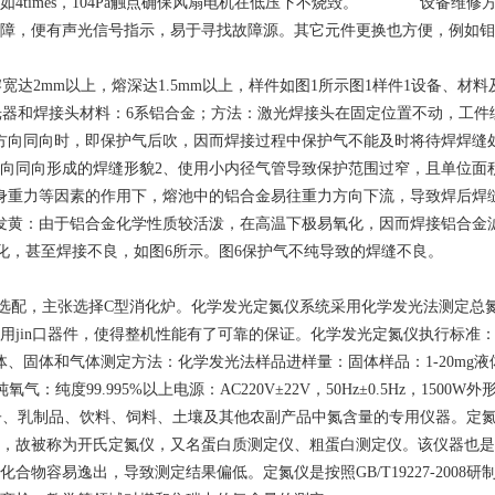
如4times，104Pa触点确保风扇电机在低压下不烧毁。 设备维
障，便有声光信号指示，易于寻找故障源。其它元件更换也方便，例如钼
2mm以上，熔深达1.5mm以上，样件如图1所示图1样件1设备、材料及方
rumpf激光器和焊接头材料：6系铝合金；方法：激光焊接头在固定位置不动
方向同向时，即保护气后吹，因而焊接过程中保护气不能及时将待焊焊缝
方向同向形成的焊缝形貌2、使用小内径气管导致保护范围过窄，且单位面
身重力等因素的作用下，熔池中的铝合金易往重力方向下流，导致焊后焊
黄：由于铝合金化学性质较活泼，在高温下极易氧化，因而焊接铝合金滤清
氧化，甚至焊接不良，如图6所示。图6保护气不纯导致的焊缝不良。
为选配，主张选择C型消化炉。化学发光定氮仪系统采用化学发光法测定总氮
in口器件，使得整机性能有了可靠的保证。化学发光定氮仪执行标准：SH/
、固体和气体测定方法：化学发光法样品进样量：固体样品：1-20mg液体样品：5
：纯度99.995%以上电源：AC220V±22V，50Hz±0.5Hz，1500W
氮仪是检测种子、乳制品、饮料、饲料、土壤及其他农副产品中氮含量的专用仪
，故被称为开氏定氮仪，又名蛋白质测定仪、粗蛋白测定仪。该仪器也是
物容易逸出，导致测定结果偏低。定氮仪是按照GB/T19227-200