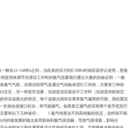
在12~14MPa之间，当此表的压力到0.5MPa时就应该停止使用，更换
其作用是用来调节光谱仪工作时的氩气流量我们通过大量的实验证明：一般
也有几条氩气气路，光谱仪的用气是通过气动板来进行工作的，主要有三种状
在6左右，另一种是常流量，也就是说仪器在不工作时（也就是待机状态
的存在连接点的情况，每个连接点就存在着有氩气漏泄的可能，因此要定
间一长就会使接口松动，有可能漏气。如果真正漏气的话有两个扳手把其拧
主要有以下几种途径： 1.氩气纯度达不到高纯氩的状态，这样就不能
台内的激发聚积物太多而影响到氩气得流畅，导致气路堵塞，影响分
台内部灰尘和吹通废氩流出气路的蓝色PUC管，定期更换水瓶中的水，