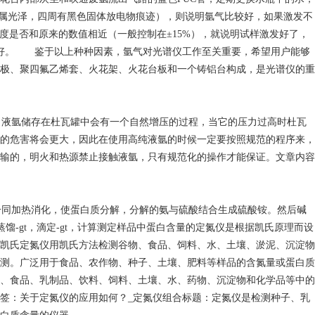
属光泽，四周有黑色固体放电物痕迹），则说明氩气比较好，如果激发不
强度是否和原来的数值相近（一般控制在±15%），就说明试样激发好了，
不好。 鉴于以上种种因素，氩气对光谱仪工作至关重要，希望用户能够
极、聚四氟乙烯套、火花架、火花台板和一个铸铝台构成，是光谱仪的重
，液氩储存在杜瓦罐中会有一个自然增压的过程，当它的压力过高时杜瓦
的危害将会更大，因此在使用高纯液氩的时候一定要按照规范的程序来，
输的，明火和热源禁止接触液氩，只有规范化的操作才能保证。文章内容
一同加热消化，使蛋白质分解，分解的氨与硫酸结合生成硫酸铵。然后碱
馏-gt，滴定-gt，计算测定样品中蛋白含量的定氮仪是根据凯氏原理而设
凯氏定氮仪用凯氏方法检测谷物、食品、饲料、水、土壤、淤泥、沉淀物
测。广泛用于食品、农作物、种子、土壤、肥料等样品的含氮量或蛋白质
、食品、乳制品、饮料、饲料、土壤、水、药物、沉淀物和化学品等中的
签：关于定氮仪的应用如何？_定氮仪组合标题：定氮仪是检测种子、乳