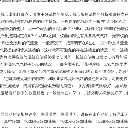
根据蛋白质中氮的含量恒定的原理，通过测定样品中氮的含量从而计算蛋
则就会出现打白点，激发不好试样的情况，就会影响试样的分析准确程度
其作用是观察氩气瓶内的压力情况，一瓶新的氩气压力一般在12~14MPa
谱仪的使用，另一个表头的量程为0~2.5MPa，其作用是用来调节光
仪用户要把其固定在0.3~0.4MPa之间。仪器内部也有几条氩气气路，
一种是激发时的气流量，一般情况下，把其调节在6左右，另一种是常流
气路是由铜管来连接的，这样就不可避免的存在连接点的情况，每个连接
因为每次更换氩气瓶就会使通关振动，时间一长就会使接口松动，有可能
可避免氩气气路有污染的情况，一般主要有以下几种途径：1.氩气纯度
气纯度降低，3.由于激发台内的激发聚积物太多而影响到氩气得流畅，导
，定期清理火花台内部灰尘和吹通废氩流出气路的蓝色PUC管，定期更
间有金属光泽，四周有黑色固体放电物痕迹），则说明氩气比较好，如果激
始强度是否和原来的数值相近（一般控制在±15%），就说明试样激发好了，
序器自动控制加热速率、保温温度、保温时间。设备在未启动前，按照工
（真空冷却，气体回火冷却速率、气体淬火冷却速率、风扇回火冷却速率