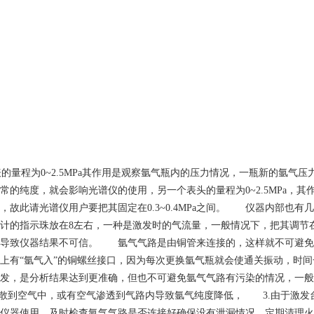
程为0~2.5MPa其作用是观察氩气瓶内的压力情况，一瓶新的氩气压力一般
的纯度，就会影响光谱仪的使用，另一个表头的量程为0~2.5MPa，
状态，故此请光谱仪用户要把其固定在0.3~0.4MPa之间。 仪器内部
计的指示珠放在8左右，一种是激发时的气流量，一般情况下，把其调节
汽导致仪器结果不可信。 氩气气路是由铜管来连接的，这样就不可避免
上有“氩气入”的铜螺丝接口，因为每次更换氩气瓶就会使通关振动，时
发，是分析结果达到更准确，但也不可避免氩气气路有污染的情况，一般
散到空气中，或有空气渗透到气路内导致氩气纯度降低， 3.由于激发
器使用，及时检查氩气气路是否连接好确保没有泄漏情况，定期清理火花