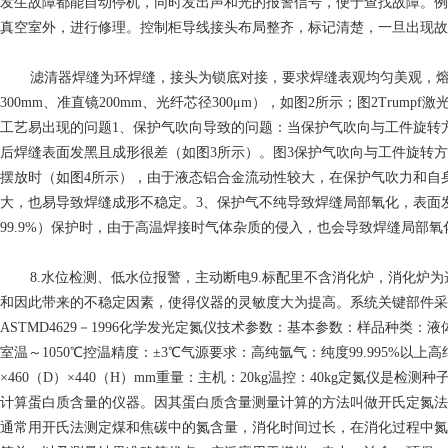
发生故障都能自动停机，同时发出声和光的报警信号，便于查找故障。例
真空室外，进行修理。控制柜导线接头布局整齐，标记清楚，一旦出现故
滤清器焊缝为环焊缝，接头为锁底对接，要求焊缝表观均匀美观，熔宽达
300mm、准直镜200mm、光纤芯径300μm），如图2所示；图2T
工艺易出现的问题1、保护气吹向导致的问题：当保护气吹向与工件旋转
后焊缝表面发黑且成形很差（如图3所示）。图3保护气吹向与工件旋转
摆放时（如图4所示），由于液态铝合金流动性较大，在保护气吹力和自
大，也易导致焊缝成形不稳定。3、保护气不纯导致焊缝局部氧化，表面发
99.9%）保护时，由于高温焊接时气体杂质的侵入，也会导致焊缝局部
8.水位检测、低水位报警，主动断电9.标配里不含消化炉，消化炉
和因此带来的不稳定因素，使得仪器的灵敏度大为提高。系统关键部件采用j
ASTMD4629－1996化学发光定氮仪技术参数：基本参数：样品种类：液体
室温～1050℃控温精度：±3℃气源要求：高纯氩气：纯度99.995%以上高纯氧气
×460（D）×440（H）mm重量：主机：20kg温控：40kg定
计算蛋白质含量的仪器。因其蛋白质含量测量计算的方法叫做开氏定氮法
通常用开氏法测定煤和焦碳中的氮含量，消化时间过长，在消化过程中氮化合