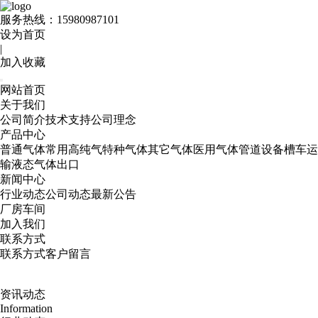
服务热线：
15980987101
设为首页
|
加入收藏
网站首页
关于我们
公司简介
技术支持
公司理念
产品中心
普通气体
常用高纯气
特种气体
其它气体
医用气体
管道设备
槽车运
输
液态气体出口
新闻中心
行业动态
公司动态
最新公告
厂房车间
加入我们
联系方式
联系方式
客户留言
资讯动态
Information