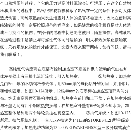
个自然增压的过程，当它的压力过高时杜瓦罐会进行泄压，在这个自然增
压和泄压的过程中，氩气很容易就被释放了氩气在一定的条件下会对人体
造成伤害，高纯液氩如果发生泄露对人体的危害将会更大，因此在使用高
纯液氩的时候一定要按照规范的程序来，如果随意的操作极容易对人体造
成不可挽回的损伤，在操作的过程中切忌随意使用，随意操作。高纯液氩
在运输过程中是禁止与可燃性气体同时运输的，明火和热源禁止接触液
氩，只有规范化的操作才能保证。文章内容来源于网络，如有问题，请与
我们联系！。
高纯氮气供应商
在底部有控制加热室下塞盖作纵向运动的气缸在炉
体左侧壁上有三根电流汇流排，引入加热室。 ②加热室：加热室
是由5mm厚的不锈钢板作壳体，用50mm厚的氧化铝纤维衬里，并用钼片
和钼钩固定。如图10-124所示，12根40mm的石墨棒在加热室顶部均匀分
布。炉床由高强度石墨构件组成。加热室有前门和上下盖，在加热室外部
与冷壁之间有四个铜质热交换器，在加热室外壁有6根铜质冷却水管。加
热室整体是利用两个导轮悬挂在真空室内。 ③抽气系统：如图10-125
所示。抽气系统包括：一台7.5kW抽速为141L/s的STOKES412H型单级旋
片式机械泵，加热电炉功率为12.25kWEDWARDSHS20型三级分馏式油扩