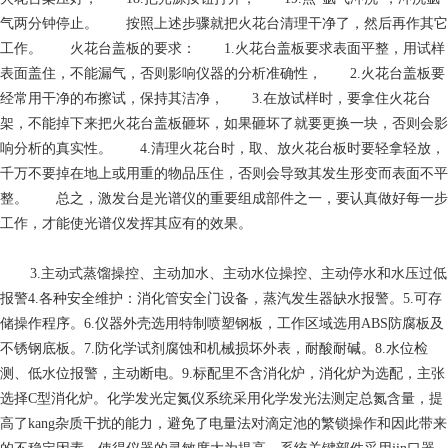
气两分钟停止。 按照上述步骤就把火花台清理干净了，然后再作其它
工作。 火花台盖板的要求： 1.火花台盖板要求表面平整，用试样
表面盖住，不能漏气，否则影响仪器的分析准确性， 2.火花台盖板要
经常用干净的布擦试，保持其洁净， 3.在放试样时，要拿住火花台
架，不能掉下来把火花台盖板砸坏，如果砸坏了就要更换一块，否则会影
响分析的真实性。 4.清理火花台时，取、放火花台板时要轻拿轻放，
千万不要掉在地上或用重的物品压住，否则会导致其发生形变而表面不平
整。 总之，激发台是光谱仪的重要组成部件之一，要认真做好每一步
工作，才能使光谱仪发挥其应有的效果。
3.主动式蒸馏操控、主动加水、主动水位操控、主动停水和水压过低
报警4.各种安全维护：消化管安全门设备，蒸汽发生器缺水报警。5.可存
储操作程序。6.仪器外壳选用特制喷塑钢板，工作区域选用ABS防腐板及
不锈钢底板。7.防化学试剂腐蚀和机械损坏外表，耐酸耐碱。8.水位检
测、低水位报警，主动断电。9.标配里不含消化炉，消化炉为选配，主张
选择C型消化炉。化学发光定氮仪系统采用化学发光法测定总氮含量，提
高了kang杂质干扰的能力，避免了电量法对滴定池的繁锁操作和因此带来