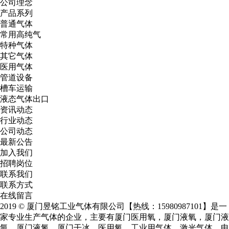
公司理念
产品系列
普通气体
常用高纯气
特种气体
其它气体
医用气体
管道设备
槽车运输
液态气体出口
资讯动态
行业动态
公司动态
最新公告
加入我们
招聘岗位
联系我们
联系方式
在线留言
2019 © 厦门昱铭工业气体有限公司【热线：15980987101】是一
家专业生产气体的企业，主要有
厦门医用氧
，
厦门液氧
，
厦门液
氩
，
厦门液氮
，厦门干冰、医用氧、工业用气体、激光气体、电