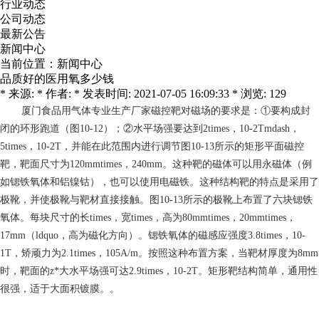
行业动态
公司动态
最新公告
新闻中心
当前位置：
新闻中心
品质好的医用氧多少钱
* 来源: * 作者: * 发表时间: 2021-07-05 16:09:33 * 浏览: 129
厦门食品用气体专业生产厂家
磁控靶对磁场的要求是：①要构成封
闭的环形跑道（图10-12）；②水平场强要达到2times，10-2Tmdash，
5times，10-2T，并能在此范围内进行调节图10-13所示的矩形平面磁控
靶，靶面尺寸为120mmtimes，240mm。这种靶的磁体可以用永磁体（例
如锶铁氧体和铝镍钴），也可以使用电磁铁。这种结构靶的特点是采用了
极靴，并使极靴与靶材直接接触。图10-13所示的极靴上布置了六块锶铁
氧体。每块尺寸的长times，宽times，高为80mmtimes，20mmtimes，
17mm（ldquo，高为磁化方向）。锶铁氧体的磁感应强度3.8times，10-
1T，矫顽力为2.1times，105A/m。按照这种布置方案，当靶材厚度为8mm
时，靶面的z*大水平场强可达2.9times，10-2T。矩形靶结构简单，通用性
很强，适于大面积镀膜。。