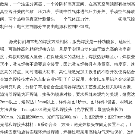
散泵，一个油尘分离器，一个冷阱和高真空阀。在高真空阀顶部有控制高
真空阀开关的气缸、压力表、手调中性气体进气压力开关、手动空气释放
阀、两个热电偶真空计测量头，一个气体压力计。 ④电气控
制部分：电气控制部分主要由电源和控制柜组成。
激光切割
与常规的焊接方法相比，激光焊接是一种功能多、适应性
强、可靠性高的精密焊接方法，且易于实现自动化由于激光高的功率密
度，焊接时热输入量低，在保证熔深的基础上，焊接热影响区小，焊接变
形小，激光焊接不需要真空装置，因此激光焊接具有质量高、精度高、速
度高的特点。同时随着大功率、高性能激光加工设备的不断开发使得铝合
金激光焊接技术在汽车制造业得到了广泛应用。本文以车用铝合金滤清器
为研究对象，分析了车用铝合金滤清器焊接的工艺要点及相关影响因素。
滤清器焊缝为环焊缝，接头为锁底对接，要求焊缝表观均匀美观，熔宽达
2mm以上，熔深达1.5mm以上，样件如图1所示。图1样件1设备、材料及
方法设备：Trumpf3001激光器和焊接头（光学配置：聚焦镜焦长为
300mm、准直镜200mm、光纤芯径300μm），如图2所示；图2Trumpf激
光器和焊接头材料：6系铝合金；方法：激光焊接头在固定位置不动，工
件绕固定轴旋转实现环焊缝焊接，焊接过程采用高纯Ar气旁轴保护。2焊