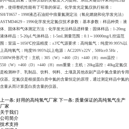
的不稳定因素，使得仪器的灵敏度大为提高。系统关键部件采用jin口器
件，使得整机性能有了可靠的保证。化学发光定氮仪执行标准：
SH/T0657－1998液态石油烃中痕量氮测定法（氧化燃烧和化学发光法）
ASTMD4629－1996化学发光定氮仪技术参数：基本参数：样品种类：液
体、固体和气体测定方法：化学发光法样品进样量：固体样品：1-20mg
液体样品：5-20μL气体样品：1-5mL测量范围：0.1～10000mg/L控温范
围：室温～1050℃控温精度：±3℃气源要求：高纯氩气：纯度99.995%以
上高纯氧气：纯度99.995%以上电源：AC220V±22V，50Hz±0.5Hz，
1500W外形尺寸：主机：305（W）×460（D）×440（H）mm温控：
550（W）×460（D）×440（H）mm重量：主机：20kg温控：40kg定氮仪
是检测种子、乳制品、饮料、饲料、土壤及其他农副产品中氮含量的专用
仪器。定氮仪是根据蛋白质中氮的含量恒定的原理，通过测定样品中氮的
含量从而计算蛋白质含量的仪器。
上一条:
好用的高纯氢气厂家
下一条:
质量保证的高纯氢气生产
厂家
关于我们
公司简介
技术支持