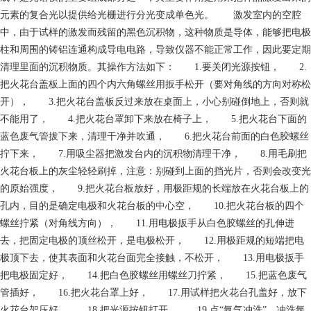
元素的复合光以提供给光栅进行分光变成单色光。 激发室内的空腔
中，由于试样的激发而残留的黑色沉积物，这种物质是导体，能够把电极
柱和周围的铸铝连通构成导电电路，导致仪器不能正常工作，因此要定期
清理里面的沉积物质。其操作方法如下： 1.要关闭光源按钮， 2.
把火花台盖板上面的四个内六角螺丝用扳手松开（要对角线的方向对称松
开）， 3.把火花台盖板反过来放在桌面上，小心别碰倒地上，否则就
不能用了， 4.把火花台罩卸下来放在椅子上， 5.把火花台下面的
蓝色废气管拔下来，清理干净并吹通， 6.把火花台前面的白色胶螺丝
拧下来， 7.用吸尘器把激发台内的沉积物清理干净， 8.用毛刷把
火花台板上的灰尘轻轻刷掉，注意：别碰到上面的挡光片，否则会改变光
的原始强度， 9.把火花台板放好，用极距规的长端放在火花台板上的
孔内，目的是确定电极和火花台板的中心空， 10.把火花台板的四个
螺丝拧紧（对角线方向）， 11.用电极扳手从白色胶螺丝的孔伸进
去，把固定电极的顶丝松开，是电极松开， 12.用极距规的短端把电
极顶下去，使其表面和火花台面完全接触，不松开， 13.用电极扳手
把电极固定好， 14.把白色胶螺丝用螺丝刀拧紧， 15.把蓝色废气
管插好， 16.把火花台罩上好， 17.用试样把火花台孔盖好，放下
火花台架压好， 18.把光源按钮打开， 19.点“氩气冲洗”，冲洗氩