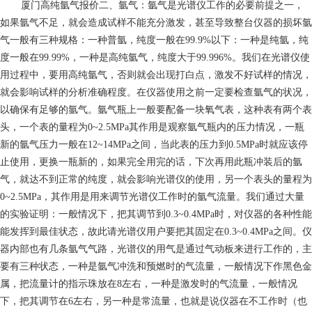
厦门高纯氩气报价
二、氩气：氩气是光谱仪工作的必要前提之一，
如果氩气不足，就会造成试样不能充分激发，甚至导致整台仪器的损坏氩
气一般有三种规格：一种普氩，纯度一般在99.9%以下：一种是纯氩，纯
度一般在99.99%，一种是高纯氩气，纯度大于99.996%。我们在光谱仪使
用过程中，要用高纯氩气，否则就会出现打白点，激发不好试样的情况，
就会影响试样的分析准确程度。在仪器使用之前一定要检查氩气的状况，
以确保有足够的氩气。氩气瓶上一般要配备一块氧气表，这种表有两个表
头，一个表的量程为0~2.5MPa其作用是观察氩气瓶内的压力情况，一瓶
新的氩气压力一般在12~14MPa之间，当此表的压力到0.5MPa时就应该停
止使用，更换一瓶新的，如果完全用完的话，下次再用此瓶冲装后的氩
气，就达不到正常的纯度，就会影响光谱仪的使用，另一个表头的量程为
0~2.5MPa，其作用是用来调节光谱仪工作时的氩气流量。我们通过大量
的实验证明：一般情况下，把其调节到0.3~0.4MPa时，对仪器的各种性能
能发挥到最佳状态，故此请光谱仪用户要把其固定在0.3~0.4MPa之间。仪
器内部也有几条氩气气路，光谱仪的用气是通过气动板来进行工作的，主
要有三种状态，一种是氩气冲洗和预燃时的气流量，一般情况下作黑色金
属，把流量计的指示珠放在8左右，一种是激发时的气流量，一般情况
下，把其调节在6左右，另一种是常流量，也就是说仪器在不工作时（也