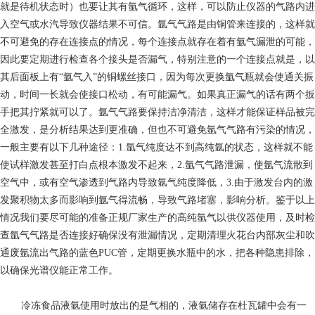
就是待机状态时）也要让其有氩气循环，这样，可以防止仪器的气路内进
入空气或水汽导致仪器结果不可信。氩气气路是由铜管来连接的，这样就
不可避免的存在连接点的情况，每个连接点就存在着有氩气漏泄的可能，
因此要定期进行检查各个接头是否漏气，特别注意的一个连接点就是，以
其后面板上有“氩气入”的铜螺丝接口，因为每次更换氩气瓶就会使通关振
动，时间一长就会使接口松动，有可能漏气。如果真正漏气的话有两个扳
手把其拧紧就可以了。氩气气路要保持洁净清洁，这样才能保证样品被完
全激发，是分析结果达到更准确，但也不可避免氩气气路有污染的情况，
一般主要有以下几种途径：1.氩气纯度达不到高纯氩的状态，这样就不能
使试样激发甚至打白点根本激发不起来，2.氩气气路泄漏，使氩气流散到
空气中，或有空气渗透到气路内导致氩气纯度降低，3.由于激发台内的激
发聚积物太多而影响到氩气得流畅，导致气路堵塞，影响分析。鉴于以上
情况我们要尽可能的准备正规厂家生产的高纯氩气以供仪器使用，及时检
查氩气气路是否连接好确保没有泄漏情况，定期清理火花台内部灰尘和吹
通废氩流出气路的蓝色PUC管，定期更换水瓶中的水，把各种隐患排除，
以确保光谱仪能正常工作。
冷冻食品
液氩使用时放出的是气相的，液氩储存在杜瓦罐中会有一