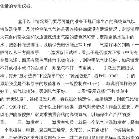
含量的专用仪器。
鉴于以上情况我们要尽可能的准备正规厂家生产的高纯氩气以
供仪器使用，及时检查氩气气路是否连接好确保没有泄漏情况，定期清理
火花台内部灰尘和吹通废氩流出气路的蓝色PUC管，定期更换水瓶中的
水，把各种隐患排除，以确保光谱仪能正常工作 气路好坏的判断：一
般可以从三方面着手 1.激发废旧试样，看点子是否激发正常（中间有
金属光泽，四周有黑色固体放电物痕迹），则说明氩气比较好，如果激发
不好或根本就打的白点子，则氩气不好，需更换， 2.激发完废旧试
样，打开“显示选择”下拉菜单中的：“原始强度”，看FeR（CuR……）的
原始强度是否和原来的数值相近（一般控制在±15%），就说明试样激发
好了，氩气比较好，否则氩气不好。 3.看“显示选择”下拉菜单中
的“元素浓度”，连续激发几点，看数据的稳定性，如果稳定，则氩气比较
好，否则不好。 鉴于以上种种因素，氩气对光谱仪工作至关重要，希
望用户能够按照厂家要求购置合格的高纯氩气，以确保生产产品的质
量。 三、激发室： 激发室实质上就是一个氩气冲洗激发室，是由
一个电极柱，电极、聚四氟乙烯套、火花架、火花台板和一个铸铝台构
成，是光谱仪的重要组成部分之一，其主要作用是用来把样品激发出来的