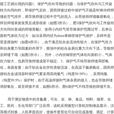
接工艺易出现的问题1、保护气吹向导致的问题：当保护气吹向与工件旋
转方向同向时，即保护气后吹，因而焊接过程中保护气不能及时将待焊焊
缝处空气排开，易导致焊接过程中空气的混入，从而使得焊缝极易氧化，
焊后焊缝表面发黑且成形很差（如图3所示）。图3保护气吹向与工件旋转
方向同向形成的焊缝形貌2、使用小内径气管导致保护范围过窄，且单位
面积气体吹力过大：如当采用内径为4mm单铜管保护气保护，且样件是
竖直摆放时（如图4所示），由于液态铝合金流动性较大，在保护气吹力
和自身重力等因素的作用下，熔池中的铝合金易往重力方向下流，导致焊
后焊缝下塌（如图5所示）。另外，小内径铜管的气体吹向面积小，气体
吹力较大，也易导致焊缝成形不稳定。3、保护气不纯导致焊缝局部氧
化，表面发黄：由于铝合金化学性质较活泼，在高温下极易氧化，因而焊
接铝合金滤清器时保护气要采用高纯氩气（纯度99.99%），采用纯氩
（纯度99.9%）保护时，由于高温焊接时气体杂质的侵入，也会导致焊缝
局部氧化，甚至焊接不良，如图6所示。图6保护气不纯导致的焊缝不良。
用于测定物质中的含氮量，可在、农、林、食品、饲料、烟草、化
工、医药，生化等部门广泛应用，该机采用微型计算机控制液晶显示，汉
英模式转换，人机界面良好，使操作更简化可自动完成蒸馏、滴定、计算