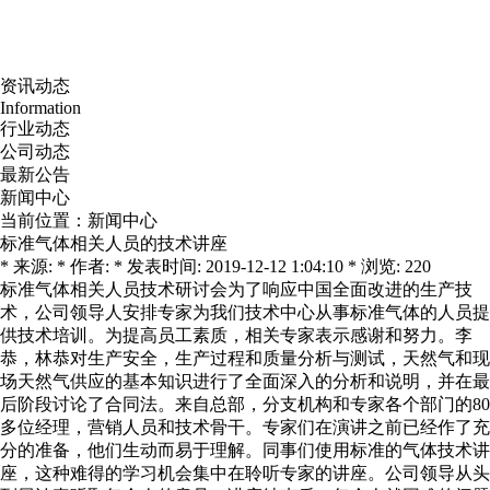
资讯动态
Information
行业动态
公司动态
最新公告
新闻中心
当前位置：
新闻中心
标准气体相关人员的技术讲座
* 来源: * 作者: * 发表时间: 2019-12-12 1:04:10 * 浏览: 220
标准气体相关人员技术研讨会为了响应中国全面改进的生产技
术，公司领导人安排专家为我们技术中心从事标准气体的人员提
供技术培训。为提高员工素质，相关专家表示感谢和努力。李
恭，林恭对生产安全，生产过程和质量分析与测试，天然气和现
场天然气供应的基本知识进行了全面深入的分析和说明，并在最
后阶段讨论了合同法。来自总部，分支机构和专家各个部门的80
多位经理，营销人员和技术骨干。专家们在演讲之前已经作了充
分的准备，他们生动而易于理解。同事们使用标准的气体技术讲
座，这种难得的学习机会集中在聆听专家的讲座。公司领导从头