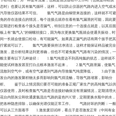
节在6左右，另一种是常流量，也就是说仪器在不工作时（也就是待机状
态时）也要让其有氩气循环，这样，可以防止仪器的气路内进入空气或水
汽导致仪器结果不可信。 氩气气路是由铜管来连接的，这样就不可避
免的存在连接点的情况，每个连接点就存在着有氩气漏泄的可能，因此要
定期进行检查各个接头是否漏气，特别注意的一个连接点就是，以其后面
板上有“氩气入”的铜螺丝接口，因为每次更换氩气瓶就会使通关振动，时
间一长就会使接口松动，有可能漏气。如果真正漏气的话有两个扳手把其
拧紧就可以了。 氩气气路要保持洁净清洁，这样才能保证样品被完全
激发，是分析结果达到更准确，但也不可避免氩气气路有污染的情况，一
般主要有以下几种途径： 1.氩气纯度达不到高纯氩的状态，这样就不
能使试样激发甚至打白点根本激发不起来， 2.氩气气路泄漏，使氩气
流散到空气中，或有空气渗透到气路内导致氩气纯度降低， 3.由于激
发台内的激发聚积物太多而影响到氩气得流畅，导致气路堵塞，影响分
析。 鉴于以上情况我们要尽可能的准备正规厂家生产的高纯氩气以供
仪器使用，及时检查氩气气路是否连接好确保没有泄漏情况，定期清理火
花台内部灰尘和吹通废氩流出气路的蓝色PUC管，定期更换水瓶中的水，
把各种隐患排除，以确保光谱仪能正常工作。 气路好坏的判断：一般
可以从三方面着手 1.激发废旧试样，看点子是否激发正常（中间有金