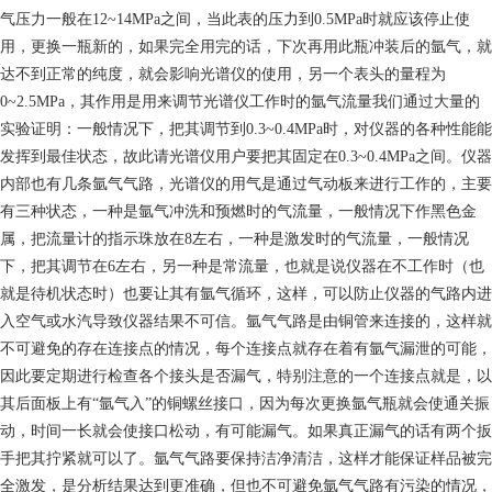
气压力一般在12~14MPa之间，当此表的压力到0.5MPa时就应该停止使
用，更换一瓶新的，如果完全用完的话，下次再用此瓶冲装后的氩气，就
达不到正常的纯度，就会影响光谱仪的使用，另一个表头的量程为
0~2.5MPa，其作用是用来调节光谱仪工作时的氩气流量我们通过大量的
实验证明：一般情况下，把其调节到0.3~0.4MPa时，对仪器的各种性能能
发挥到最佳状态，故此请光谱仪用户要把其固定在0.3~0.4MPa之间。仪器
内部也有几条氩气气路，光谱仪的用气是通过气动板来进行工作的，主要
有三种状态，一种是氩气冲洗和预燃时的气流量，一般情况下作黑色金
属，把流量计的指示珠放在8左右，一种是激发时的气流量，一般情况
下，把其调节在6左右，另一种是常流量，也就是说仪器在不工作时（也
就是待机状态时）也要让其有氩气循环，这样，可以防止仪器的气路内进
入空气或水汽导致仪器结果不可信。氩气气路是由铜管来连接的，这样就
不可避免的存在连接点的情况，每个连接点就存在着有氩气漏泄的可能，
因此要定期进行检查各个接头是否漏气，特别注意的一个连接点就是，以
其后面板上有“氩气入”的铜螺丝接口，因为每次更换氩气瓶就会使通关振
动，时间一长就会使接口松动，有可能漏气。如果真正漏气的话有两个扳
手把其拧紧就可以了。氩气气路要保持洁净清洁，这样才能保证样品被完
全激发，是分析结果达到更准确，但也不可避免氩气气路有污染的情况，