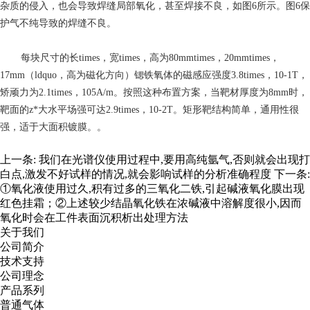
杂质的侵入，也会导致焊缝局部氧化，甚至焊接不良，如图6所示。图6保
护气不纯导致的焊缝不良。
每块尺寸的长times，宽times，高为80mmtimes，20mmtimes，
17mm（ldquo，高为磁化方向）锶铁氧体的磁感应强度3.8times，10-1T，
矫顽力为2.1times，105A/m。按照这种布置方案，当靶材厚度为8mm时，
靶面的z*大水平场强可达2.9times，10-2T。矩形靶结构简单，通用性很
强，适于大面积镀膜。。
上一条:
我们在光谱仪使用过程中,要用高纯氩气,否则就会出现打
白点,激发不好试样的情况,就会影响试样的分析准确程度
下一条:
①氧化液使用过久,积有过多的三氧化二铁,引起碱液氧化膜出现
红色挂霜；②上述较少结晶氧化铁在浓碱液中溶解度很小,因而
氧化时会在工件表面沉积析出处理方法
关于我们
公司简介
技术支持
公司理念
产品系列
普通气体