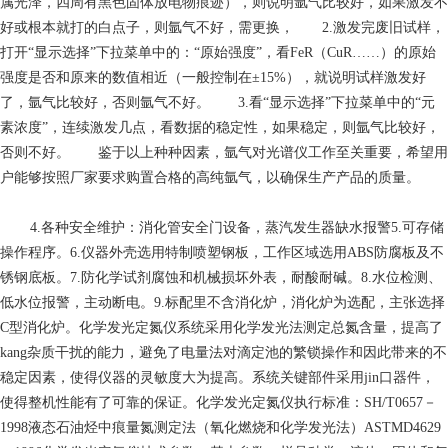
属光泽，四周有黑色固体放电物痕迹），则说明氩气比较好，如果激发不
好或根本就打的白点子，则氩气不好，需更换， 2.激发完废旧试样，
打开“显示选择”下拉菜单中的：“原始强度”，看FeR（CuR……）的原始
强度是否和原来的数值相近（一般控制在±15%），就说明试样激发好
了，氩气比较好，否则氩气不好。 3.看“显示选择”下拉菜单中的“元
素浓度”，连续激发几点，看数据的稳定性，如果稳定，则氩气比较好，
否则不好。 鉴于以上种种因素，氩气对光谱仪工作至关重要，希望用
户能够按照厂家要求购置合格的高纯氩气，以确保生产产品的质量。
4.各种安全维护：消化管安全门设备，蒸汽发生器缺水报警5.可存储
操作程序。6.仪器外壳选用特制喷塑钢板，工作区域选用ABS防腐板及不
锈钢底板。7.防化学试剂腐蚀和机械损坏外表，耐酸耐碱。8.水位检测、
低水位报警，主动断电。9.标配里不含消化炉，消化炉为选配，主张选择
C型消化炉。化学发光定氮仪系统采用化学发光法测定总氮含量，提高了
kang杂质干扰的能力，避免了电量法对滴定池的繁锁操作和因此带来的不
稳定因素，使得仪器的灵敏度大为提高。系统关键部件采用jin口器件，
使得整机性能有了可靠的保证。化学发光定氮仪执行标准：SH/T0657－
1998液态石油烃中痕量氮测定法（氧化燃烧和化学发光法）ASTMD4629