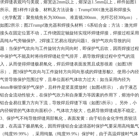
求焊缝表观均匀美观，熔宽达2mm以上，熔深达1.5mm以上，样件如图1
所示。图1样件1设备、材料及方法设备：Trumpf3001激光器和焊接头
（光学配置：聚焦镜焦长为300mm、准直镜200mm、光纤芯径300μm），
如图2所示；图2Trumpf激光器和焊接头材料：6系铝合金；方法：激光焊
接头在固定位置不动，工件绕固定轴旋转实现环焊缝焊接，焊接过程采用
高纯Ar气旁轴保护。2焊接工艺易出现的问题1、保护气吹向导致的问
题：当保护气吹向与工件旋转方向同向时，即保护气后吹，因而焊接过程
中保护气不能及时将待焊焊缝处空气排开，易导致焊接过程中空气的混
入，从而使得焊缝极易氧化，焊后焊缝表面发黑且成形很差（如图3所
示）。图3保护气吹向与工件旋转方向同向形成的焊缝形貌2、使用小内径
气管导致保护范围过窄，且单位面积气体吹力过大：如当采用内径为
4mm单铜管保护气保护，且样件是竖直摆放时（如图4所示），由于液态
铝合金流动性较大，在保护气吹力和自身重力等因素的作用下，熔池中的
铝合金易往重力方向下流，导致焊后焊缝下塌（如图5所示）。另外，小
内径铜管的气体吹向面积小，气体吹力较大，也易导致焊缝成形不稳定。
3、保护气不纯导致焊缝局部氧化，表面发黄：由于铝合金化学性质较活
泼，在高温下极易氧化，因而焊接铝合金滤清器时保护气要采用高纯氩气
（纯度99.99%），采用纯氩（纯度99.9%）保护时，由于高温焊接时气体