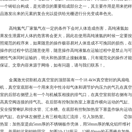
一个铸铝台构成，是光谱仪的重要组成部分之一，其主要作用是用来把样
品激发出来的元素的复合光以提供给光栅进行分光变成单色光。
高纯氮气厂家
氩气在一定的条件下会对人体造成伤害，高纯液氩如
果发生泄露对人体的危害将会更大，因此在使用高纯液氩的时候一定要按
照规范的程序来，如果随意的操作极容易对人体造成不可挽回的损伤，在
操作的过程中切忌随意使用，随意操作高纯液氩在运输过程中是禁止与可
燃性气体同时运输的，明火和热源禁止接触液氩，只有规范化的操作才能
保证。文章内容来源于网络，如有问题，请与我们联系！。
金属激光切割机
在真空室的顶部装有一个18.4kW真空密封的风扇电
机，真空室底部有一个用来充中性冷却气体和调节炉内压力的气孔在真空
室的后部右侧壁上有一个与机械泵相接的排气口，在真空室前部右侧有与
高真空阀连接的排气孔。在后部有控制加热室上塞盖作横向运动的气缸、
安全报警喇叭和排水管、汇水槽。在底部有控制加热室下塞盖作纵向运动
的气缸。在炉体左侧壁上有三根电流汇流排，引入加热室。 ②加
热室：加热室是由5mm厚的不锈钢板作壳体，用50mm厚的氧化铝纤维衬
里，并用钼片和钼钩固定。如图10-124所示，12根40mm的石墨棒在加热