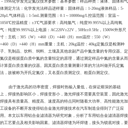
－1996化学发光定氮仪技术参数：基本参数：样品种类：液体、固体和气
体测定方法：化学发光法样品进样量：固体样品：1-20mg液体样品：5-
20μL气体样品：1-5mL测量范围：0.1～10000mg/L控温范围：室温～
1050℃控温精度：±3℃气源要求：高纯氩气：纯度99.995%以上高纯氧
气：纯度99.995%以上电源：AC220V±22V，50Hz±0.5Hz，1500W外形尺
寸：主机：305（W）×460（D）×440（H）mm温控：550（W）
×460（D）×440（H）mm重量：主机：20kg温控：40kg定氮仪是检测种
子、乳制品、饮料、饲料、土壤及其他农副产品中氮含量的专用仪器。定
氮仪是根据蛋白质中氮的含量恒定的原理，通过测定样品中氮的含量从而
计算蛋白质含量的仪器。因其蛋白质含量测量计算的方法叫做开氏定氮
法，故被称为开氏定氮仪，又名蛋白质测定仪、粗蛋白测定仪。
由于激光高的功率密度，焊接时热输入量低，在保证熔深的基础
上，焊接热影响区小，焊接变形小，激光焊接不需要真空装置，因此激光
焊接具有质量高、精度高、速度高的特点同时随着大功率、高性能激光加
工设备的不断开发使得铝合金激光焊接技术在汽车制造业得到了广泛应
用。本文以车用铝合金滤清器为研究对象，分析了车用铝合金滤清器焊接
的工艺要点及相关影响因素。滤清器焊缝为环焊缝，接头为锁底对接，要