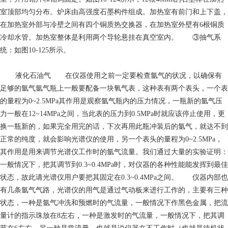
室顶部均匀分布。炉床由高强度石墨构件组成。加热室有前门和上下盖，
在加热室外部与冷壁之间有四个铜质热交换器，在加热室外壁有6根铜质
冷却水管。加热室整体是利用两个导轮悬挂在真空室内。 ③抽气系
统：如图10-125所示。
液化石油气
在仪器使用之前一定要检查氩气的状况，以确保有
足够的氩气氩气瓶上一般要配备一块氧气表，这种表有两个表头，一个表
的量程为0~2.5MPa其作用是观察氩气瓶内的压力情况，一瓶新的氩气压
力一般在12~14MPa之间，当此表的压力到0.5MPa时就应该停止使用，更
换一瓶新的，如果完全用完的话，下次再用此瓶冲装后的氩气，就达不到
正常的纯度，就会影响光谱仪的使用，另一个表头的量程为0~2.5MPa，
其作用是用来调节光谱仪工作时的氩气流量。我们通过大量的实验证明：
一般情况下，把其调节到0.3~0.4MPa时，对仪器的各种性能能发挥到最佳
状态，故此请光谱仪用户要把其固定在0.3~0.4MPa之间。 仪器内部也
有几条氩气气路，光谱仪的用气是通过气动板来进行工作的，主要有三种
状态，一种是氩气冲洗和预燃时的气流量，一般情况下作黑色金属，把流
量计的指示珠放在8左右，一种是激发时的气流量，一般情况下，把其调