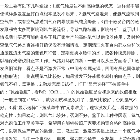
一般主要有以下几种途径：1.氩气纯度达不到高纯氩的状态，这样就不能
使试样激发甚至打白点根本激发不起来，2.氩气气路泄漏，使氩气流散到
空气中，或有空气渗透到气路内导致氩气纯度降低，3.由于激发台内的激
发聚积物太多而影响到氩气得流畅，导致气路堵塞，影响分析。鉴于以上
情况我们要尽可能的准备正规厂家生产的高纯氩气以供仪器使用，及时检
查氩气气路是否连接好确保没有泄漏情况，定期清理火花台内部灰尘和吹
通废氩流出气路的蓝色PUC管，定期更换水瓶中的水，把各种隐患排除，
以确保光谱仪能正常工作。气路好坏的判断：一般可以从三方面着手1.激
发废旧试样，看点子是否激发正常（中间有金属光泽，四周有黑色固体放
电物痕迹），则说明氩气比较好，如果激发不好或根本就打的白点子，则
氩气不好，需更换，2.激发完废旧试样，打开“显示选择”下拉菜单中
的：“原始强度”，看FeR（CuR……）的原始强度是否和原来的数值相近
（一般控制在±15%），就说明试样激发好了，氩气比较好，否则氩气不
好。3.看“显示选择”下拉菜单中的“元素浓度”，连续激发几点，看数据的
稳定性，如果稳定，则氩气比较好，否则不好。鉴于以上种种因素，氩气
对光谱仪工作至关重要，希望用户能够按照厂家要求购置合格的高纯氩
气，以确保生产产品的质量。三、激发室：激发室实质上就是一个氩气冲
洗激发室，是由一个电极柱，电极、聚四氟乙烯套、火花架、火花台板和