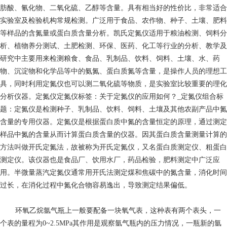
肪酸、氰化物、二氧化硫、乙醇等含量。具有相当好的性价比，非常适合
实验室及检验机构常规检测。广泛用于食品、农作物、种子、土壤、肥料
等样品的含氮量或蛋白质含量分析。凯氏定氮仪适用于粮油检测、饲料分
析、植物养分测试、土肥检测、环保、医药、化工等行业的分析、教学及
研究中主要用来检测粮食、食品、乳制品、饮料、饲料、土壤、水、药
物、沉淀物和化学品等中的氨氮、蛋白质氮等含量，是操作人员的理想工
具，同时利用定氮仪也可以测二氧化硫等物质，是实验室比较重要的理化
分析仪器。定氮仪定氮仪标签：关于定氮仪的应用如何？_定氮仪组合标
题：定氮仪是检测种子、乳制品、饮料、饲料、土壤及其他农副产品中氮
含量的专用仪器。定氮仪是根据蛋白质中氮的含量恒定的原理，通过测定
样品中氮的含量从而计算蛋白质含量的仪器。因其蛋白质含量测量计算的
方法叫做开氏定氮法，故被称为开氏定氮仪，又名蛋白质测定仪、粗蛋白
测定仪。该仪器也是食品厂、饮用水厂，药品检验，肥料测定中广泛应
用。半微量蒸汽定氮仪通常用开氏法测定煤和焦碳中的氮含量，消化时间
过长，在消化过程中氮化合物容易逸出，导致测定结果偏低。
环氧乙烷
氩气瓶上一般要配备一块氧气表，这种表有两个表头，一
个表的量程为0~2.5MPa其作用是观察氩气瓶内的压力情况，一瓶新的氩