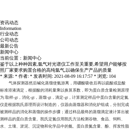
资讯动态
Information
行业动态
公司动态
最新公告
新闻中心
当前位置：
新闻中心
鉴于以上种种因素,氩气对光谱仪工作至关重要,希望用户能够按
照厂家要求购置合格的高纯氩气,以确保生产产品的质量
* 来源: * 作者: * 发表时间: 2021-08-09 16:17:57 * 浏览: 104
气体探测器
然后碱化蒸馏使氨游离，用硼酸吸收后再以硫酸或盐酸
标准溶液滴定，根据酸的消耗量乘以换算系数，即为蛋白质含量检测原理
为:取样-gt，消化-gt，蒸馏-gt，滴定-gt，计算测定样品中蛋白含量的定氮
仪是根据凯氏原理而设计制造的，仪器由蒸馏器和消化炉组成，分别完成
被测样品的消化和蒸馏的操作步骤；通过样品最终的蒸馏滴定液计算出被
测样品的蛋白质含量。凯氏定氮仪用凯氏方法检测谷物、食品、饲料、
水、土壤、淤泥、沉淀物和化学品中的氨、蛋白质氮含量、酚、挥发性脂