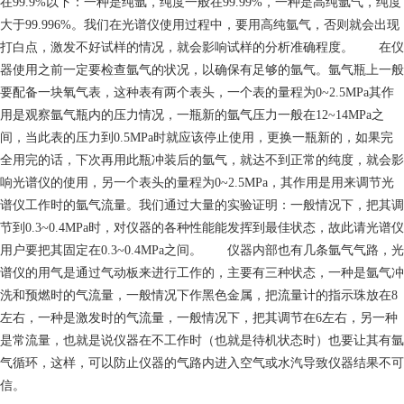
在99.9%以下：一种是纯氩，纯度一般在99.99%，一种是高纯氩气，纯度
大于99.996%。我们在光谱仪使用过程中，要用高纯氩气，否则就会出现
打白点，激发不好试样的情况，就会影响试样的分析准确程度。 在仪
器使用之前一定要检查氩气的状况，以确保有足够的氩气。氩气瓶上一般
要配备一块氧气表，这种表有两个表头，一个表的量程为0~2.5MPa其作
用是观察氩气瓶内的压力情况，一瓶新的氩气压力一般在12~14MPa之
间，当此表的压力到0.5MPa时就应该停止使用，更换一瓶新的，如果完
全用完的话，下次再用此瓶冲装后的氩气，就达不到正常的纯度，就会影
响光谱仪的使用，另一个表头的量程为0~2.5MPa，其作用是用来调节光
谱仪工作时的氩气流量。我们通过大量的实验证明：一般情况下，把其调
节到0.3~0.4MPa时，对仪器的各种性能能发挥到最佳状态，故此请光谱仪
用户要把其固定在0.3~0.4MPa之间。 仪器内部也有几条氩气气路，光
谱仪的用气是通过气动板来进行工作的，主要有三种状态，一种是氩气冲
洗和预燃时的气流量，一般情况下作黑色金属，把流量计的指示珠放在8
左右，一种是激发时的气流量，一般情况下，把其调节在6左右，另一种
是常流量，也就是说仪器在不工作时（也就是待机状态时）也要让其有氩
气循环，这样，可以防止仪器的气路内进入空气或水汽导致仪器结果不可
信。