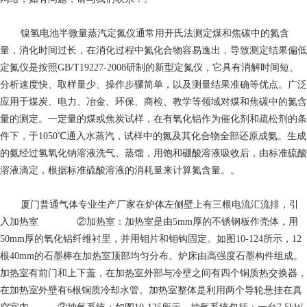
镍氢电池
半微量蒸汽定氮仪通常用开氏法测定煤和焦碳中的氮含
量，消化时间过长，在消化过程中氮化合物容易逸出，导致测定结果偏低
定氮仪是按照GB/T19227-2008研制的新型定氮仪，它具有消解时间短、
分析速度快、取样量少、操作步骤简单，以及测量结果准确等优点。广泛
应用于煤炭、电力、冶金、环保、商检、教学等领域对煤和焦碳中的氮含
量的测定。一定量的煤或焦炭试样，在有氧化铝作为催化剂和疏松剂的条
件下，于1050℃通入水蒸汽，试样中的氮及其化合物全部还原成氨。生成
的氨经过氢氧化钠溶液洗气、蒸馏，用饱和硼酸溶液吸收后，由标准硫酸
溶液滴定，根据标准硫酸溶液的消耗量来计算氮含量。。
厦门普通气体专业生产厂家
在炉体左侧壁上有三根电流汇流排，引
入加热室 ②加热室：加热室是由5mm厚的不锈钢板作壳体，用
50mm厚的氧化铝纤维衬里，并用钼片和钼钩固定。如图10-124所示，12
根40mm的石墨棒在加热室顶部均匀分布。炉床由高强度石墨构件组成。
加热室有前门和上下盖，在加热室外部与冷壁之间有四个铜质热交换器，
在加热室外壁有6根铜质冷却水管。加热室整体是利用两个导轮悬挂在真