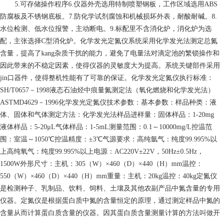
5.可存储操作程序6.仪器外壳选用特制喷塑钢板，工作区域选用ABS
防腐板及不锈钢底板。7.防化学试剂腐蚀和机械损坏外表，耐酸耐碱。8.
水位检测、低水位报警，主动断电。9.标配里不含消化炉，消化炉为选
配，主张选择C型消化炉。化学发光定氮仪系统采用化学发光法测定总氮
含量，提高了kang杂质干扰的能力，避免了电量法对滴定池的繁锁操作和
因此带来的不稳定因素，使得仪器的灵敏度大为提高。系统关键部件采用
jin口器件，使得整机性能有了可靠的保证。化学发光定氮仪执行标准：
SH/T0657－1998液态石油烃中痕量氮测定法（氧化燃烧和化学发光法）
ASTMD4629－1996化学发光定氮仪技术参数：基本参数：样品种类：液
体、固体和气体测定方法：化学发光法样品进样量：固体样品：1-20mg
液体样品：5-20μL气体样品：1-5mL测量范围：0.1～10000mg/L控温范
围：室温～1050℃控温精度：±3℃气源要求：高纯氩气：纯度99.995%以
上高纯氧气：纯度99.995%以上电源：AC220V±22V，50Hz±0.5Hz，
1500W外形尺寸：主机：305（W）×460（D）×440（H）mm温控：
550（W）×460（D）×440（H）mm重量：主机：20kg温控：40kg定氮仪
是检测种子、乳制品、饮料、饲料、土壤及其他农副产品中氮含量的专用
仪器。定氮仪是根据蛋白质中氮的含量恒定的原理，通过测定样品中氮的
含量从而计算蛋白质含量的仪器。因其蛋白质含量测量计算的方法叫做开