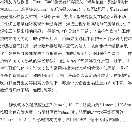
材料及方法设备：Trumpf3001激光器和焊接头（光学配置：聚焦镜焦长
为300mm、准直镜200mm、光纤芯径300μm），如图2所示；图2Trumpf
激光器和焊接头材料：6系铝合金；方法：激光焊接头在固定位置不动，
工件绕固定轴旋转实现环焊缝焊接，焊接过程采用高纯Ar气旁轴保护。2
焊接工艺易出现的问题1、保护气吹向导致的问题：当保护气吹向与工件
旋转方向同向时，即保护气后吹，因而焊接过程中保护气不能及时将待焊
焊缝处空气排开，易导致焊接过程中空气的混入，从而使得焊缝极易氧
化，焊后焊缝表面发黑且成形很差（如图3所示）。图3保护气吹向与工件
旋转方向同向形成的焊缝形貌2、使用小内径气管导致保护范围过窄，且
单位面积气体吹力过大：如当采用内径为4mm单铜管保护气保护，且样
件是竖直摆放时（如图4所示），由于液态铝合金流动性较大，在保护气
吹力和自身重力等因素的作用下，熔池中的铝合金易往重力方向下流，导
致焊后焊缝下塌（如图5所示）。
锶铁氧体的磁感应强度3.8times，10-1T，矫顽力为2.1times，105A/m
按照这种布置方案，当靶材厚度为8mm时，靶面的z*大水平场强可达
2.9times，10-2T。矩形靶结构简单，通用性很强，适于大面积镀膜。。