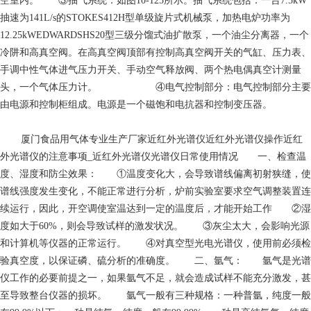
空室内。 ③抽气系统：如图10-125所示。抽气系统包括：一台7.5kW
抽速为141L/s的STOKES412H型单级旋片式机械泵，加热电炉功率为
12.25kWEDWARDSHS20型三级分馏式油扩散泵，一个油尘分离器，一个
冷阱和高真空阀。在高真空阀顶部有控制高真空阀开关的气缸、压力表、
手调中性气体进气压力开关、手动空气释放阀、两个热电偶真空计测量
头，一个气体压力计。 ④电气控制部分：电气控制部分主要
由电源和控制柜组成。电源是一个磁饱和电抗器和控制变压器。
厦门食品用气体专业生产厂家
近红外光谱仪近红外光谱仪操作近红
外光谱仪的注意事项_近红外光谱仪光谱仪日常使用情况 一、检查温
度、湿度和防尘效果： ①温度变化大，会导致谱线偏离初射狭缝，使
谱线强度发生变化，不能正常进行分析，炉前实验室要求空气调整装置连
续运行，因此，开空调使室温达到一定的温度后，才能开始工作 ②湿
度如大于60%，则会导致试样的激发状况。 ③灰尘太大，会影响光源
和计算机等仪器的正常运行。 ④对真空型光电光谱仪，使用前必须检
验真空度，以保证磷、硫分析的准确度。 二、氩气： 氩气是光谱
仪工作的必要前提之一，如果氩气不足，就会造成试样不能充分激发，甚
至导致整台仪器的损坏。 氩气一般有三种规格：一种普氩，纯度一般