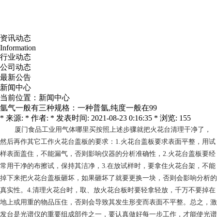
资讯动态
Information
行业动态
公司动态
最新公告
新闻中心
当前位置：
新闻中心
氩气一般有三种规格：一种普氩,纯度一般在99
* 来源: * 作者: * 发表时间: 2021-08-23 0:16:35 * 浏览: 155
厦门食品工业用气体哪里买
按照上述步骤就把火花台清理干净了，
然后再作其它工作火花台盖板的要求：1.火花台盖板要求表面平整，用试
样表面盖住，不能漏气，否则影响仪器的分析准确性，2.火花台盖板要经
常用干净的布擦试，保持其洁净，3.在放试样时，要拿住火花台架，不能
掉下来把火花台盖板砸坏，如果砸坏了就要更换一块，否则会影响分析的
真实性。4.清理火花台时，取、放火花台板时要轻拿轻放，千万不要掉在
地上或用重的物品压住，否则会导致其发生形变而表面不平整。总之，激
发台是光谱仪的重要组成部件之一，要认真做好每一步工作，才能使光谱