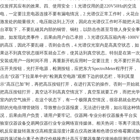
仪发挥其应有的效果。四、使用安全：1.光谱仪用的是220V50Hz的交流
电，一定要注意电器连接不要有漏电情况，2.光谱仪正常工作时，火花台
激发处的能量很大，电压能达到上万伏，因此在光谱仪工作时不能把火花
台罩取下，不要乱碰其内部的铜管、铜柱，以防击伤甚至导致人身安全事
故。如发现此类事件，后果由用户自己承担，3.光谱仪高压箱内有-1000V
的高压，因此不要乱碰，否则会击伤，4.光谱仪光室内是高真空状态，如
果达不到真空状态循环泵就会工作，使其达到真空状态。特别是在第一次
安装或用户一段时间不用，再重新开机应用时一定要注意：先不要打开高
压开关按钮，光打开电源，检测按钮，应把东方SpectroMeter程序打开，
点击“仪器”下拉菜单中的“检测真空电路”观察下边的状态栏，等到其显
示“高压已加”时，再把高压按钮打开，在进行其它的操作。否则一开始就
把高压按钮打开，真空达不到高真空情况下，真空泵就要工作，而把光学
室内的空气抽开，在这个状态下，有一个极限真空情况，很容易就会把内
部的光电倍增管烧毁，导致整台仪器报废，无法进行使用，如出现这种情
况，后果由用户负责，请用户要牢记。仪器网-专业分析仪器服务平台实
验室仪器设备交易网仪器行业专业网络宣传媒体。相关热词：等离子清洗
机反应釜旋转蒸发仪高精度温湿度计露点仪高效液相色谱仪价格霉菌试验
箱跌落试验台离子色谱仪价格噪声计高压灭菌器集菌仪接地电阻测试仪型