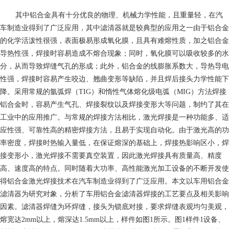
其中铝合金具有十分优良的物理、机械力学性能，且重量轻，在汽
车制造业得到了广泛应用，其中滤清器就是较典型的应用之一由于铝合金
的化学活泼性很强，表面极易形成氧化膜，且具有难熔性质，加之铝合金
导热性强，焊接时容易造成不熔合现象；同时，氧化膜可以吸收较多的水
分，从而导致焊缝气孔的形成；此外，铝合金的线膨胀系数大，导热导电
性强，焊接时容易产生咬边、翘曲变形等缺陷，并且焊后接头力学性能下
降。采用常规的氩弧焊（TIG）和惰性气体熔化级电弧（MIG）方法焊接
铝合金时，容易产生气孔、焊接裂纹以及焊接变形大等问题，制约了其在
工业中的应用推广。与常规的焊接方法相比，激光焊接是一种功能多、适
应性强、可靠性高的精密焊接方法，且易于实现自动化。由于激光高的功
率密度，焊接时热输入量低，在保证熔深的基础上，焊接热影响区小，焊
接变形小，激光焊接不需要真空装置，因此激光焊接具有质量高、精度
高、速度高的特点。同时随着大功率、高性能激光加工设备的不断开发使
得铝合金激光焊接技术在汽车制造业得到了广泛应用。本文以车用铝合金
滤清器为研究对象，分析了车用铝合金滤清器焊接的工艺要点及相关影响
因素。滤清器焊缝为环焊缝，接头为锁底对接，要求焊缝表观均匀美观，
熔宽达2mm以上，熔深达1.5mm以上，样件如图1所示。图1样件1设备、