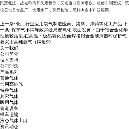
氏定氮法，故被称为开氏定氮仪，又名蛋白质测定仪、粗蛋白测定仪。该
仪器也是食品厂、饮用水厂，药品检验，肥料测定中广泛应用。
上一条:
化工行业应用氧气制造医药、染料、炸药等化工产品
下
一条:
保护气不纯导致焊缝局部氧化,表面发黄：由于铝合金化学
性质较活泼,在高温下极易氧化,因而焊接铝合金滤清器时保护气
要采用高纯氩气（纯度99
关于我们
公司简介
技术支持
公司理念
产品系列
普通气体
常用高纯气
特种气体
其它气体
医用气体
管道设备
槽车运输
液态气体出口
资讯动态