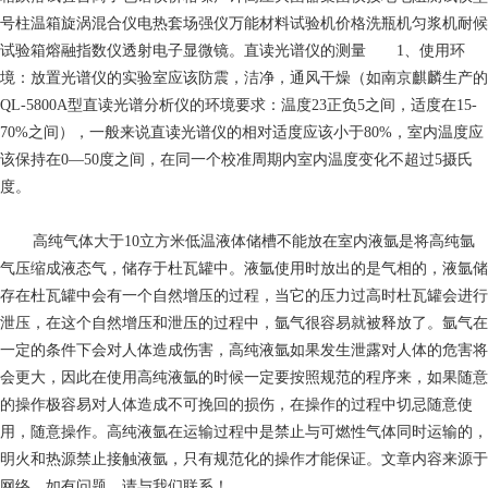
号柱温箱旋涡混合仪电热套场强仪万能材料试验机价格洗瓶机匀浆机耐候
试验箱熔融指数仪透射电子显微镜。直读光谱仪的测量 1、使用环
境：放置光谱仪的实验室应该防震，洁净，通风干燥（如南京麒麟生产的
QL-5800A型直读光谱分析仪的环境要求：温度23正负5之间，适度在15-
70%之间），一般来说直读光谱仪的相对适度应该小于80%，室内温度应
该保持在0—50度之间，在同一个校准周期内室内温度变化不超过5摄氏
度。
高纯气体
大于10立方米低温液体储槽不能放在室内液氩是将高纯氩
气压缩成液态气，储存于杜瓦罐中。液氩使用时放出的是气相的，液氩储
存在杜瓦罐中会有一个自然增压的过程，当它的压力过高时杜瓦罐会进行
泄压，在这个自然增压和泄压的过程中，氩气很容易就被释放了。氩气在
一定的条件下会对人体造成伤害，高纯液氩如果发生泄露对人体的危害将
会更大，因此在使用高纯液氩的时候一定要按照规范的程序来，如果随意
的操作极容易对人体造成不可挽回的损伤，在操作的过程中切忌随意使
用，随意操作。高纯液氩在运输过程中是禁止与可燃性气体同时运输的，
明火和热源禁止接触液氩，只有规范化的操作才能保证。文章内容来源于
网络，如有问题，请与我们联系！。