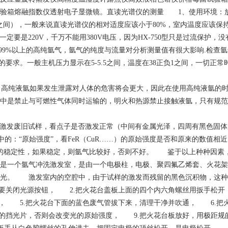
验箱熔融指数仪透射电子显微镜。直读光谱仪的测量 1、使用环境：放
70%之间），一般来说直读光谱仪的相对适度应该小于80%，室内温度应该
定要是220V，千万不能用380V电压，因为HX-750型只是过流保护，没
99%以上的高纯氩气，氩气的纯度与流量对分析测量值有很大影响.检查
的要求。一般主机压力显示在5-5.5之间，温度在38正负1之间，一切正
，高纯液氩如果发生泄露对人体的危害将会更大，因此在使用高纯液氩的
中是禁止与可燃性气体同时运输的，明火和热源禁止接触液氩，只有规范
发废旧试样，看点子是否激发正常（中间有金属光泽，四周有黑色固体
的：“原始强度”，看FeR（CuR……）的原始强度是否和原来的数值相
数据的稳定性，如果稳定，则氩气比较好，否则不好。 鉴于以上种种因素
一个氩气冲洗激发室，是由一个电极柱，电极、聚四氟乙烯套、火花架
色光。 激发室内的空腔中，由于试样的激发而残留的黑色沉积物，这种
要关闭光源按钮， 2.把火花台盖板上面的四个内六角螺丝用扳手松开
， 5.把火花台下面的蓝色废气管拔下来，清理干净并吹通， 6.把
的挡光片，否则会改变光的原始强度， 9.把火花台板放好，用极距规