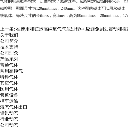
气体的电离概率增大，进而增大了溅射速率。磁控靶对磁场的要求是：①要构成封闭的
磁控靶，靶面尺寸为120mmtimes，240mm。这种靶的磁体可以用
铁氧体。每块尺寸的长times，宽times，高为80mmtimes，20mmtimes
上一条:
在使用和贮运高纯氧气气瓶过程中,应避免剧烈震动和撞
关于我们
公司简介
技术支持
公司理念
产品系列
普通气体
常用高纯气
特种气体
其它气体
医用气体
管道设备
槽车运输
液态气体出口
资讯动态
行业动态
公司动态