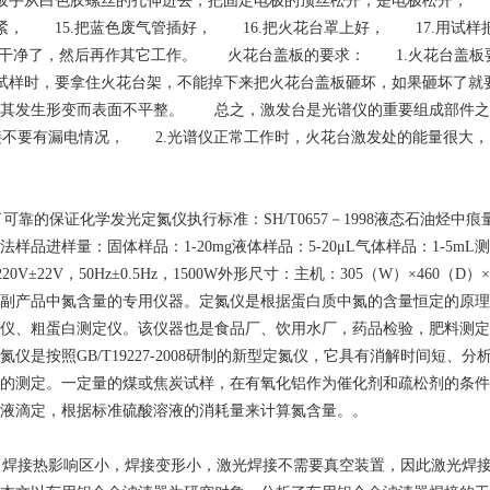
极扳手从白色胶螺丝的孔伸进去，把固定电极的顶丝松开，是电极松开， 
紧， 15.把蓝色废气管插好， 16.把火花台罩上好， 17.用试样
理干净了，然后再作其它工作。 火花台盖板的要求： 1.火花台盖板
试样时，要拿住火花台架，不能掉下来把火花台盖板砸坏，如果砸坏了就
致其发生形变而表面不平整。 总之，激发台是光谱仪的重要组成部件
器连接不要有漏电情况， 2.光谱仪正常工作时，火花台激发处的能量很
靠的保证化学发光定氮仪执行标准：SH/T0657－1998液态石油烃中痕量
量：固体样品：1-20mg液体样品：5-20μL气体样品：1-5mL测量范围
V±22V，50Hz±0.5Hz，1500W外形尺寸：主机：305（W）×460（D
其他农副产品中氮含量的专用仪器。定氮仪是根据蛋白质中氮的含量恒定的
仪、粗蛋白测定仪。该仪器也是食品厂、饮用水厂，药品检验，肥料测定
是按照GB/T19227-2008研制的新型定氮仪，它具有消解时间短
的测定。一定量的煤或焦炭试样，在有氧化铝作为催化剂和疏松剂的条件下
液滴定，根据标准硫酸溶液的消耗量来计算氮含量。。
，焊接热影响区小，焊接变形小，激光焊接不需要真空装置，因此激光焊