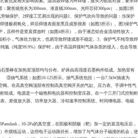
艺要点及相关影响因素。滤清器焊缝为环焊缝，接头为锁底对接，要求焊
：聚焦镜焦长为300mm、准直镜200mm、光纤芯径300μm），如图2所
r气旁轴保护。2焊接工艺易出现的问题1、保护气吹向导致的问题：当保护
焊缝极易氧化，焊后焊缝表面发黑且成形很差（如图3所示）。图3保护气
护，且样件是竖直摆放时（如图4所示），由于液态铝合金流动性较大，
面积小，气体吹力较大，也易导致焊缝成形不稳定。3、保护气不纯导致焊
纯氩（纯度99.9%）保护时，由于高温焊接时气体杂质的侵入，也会导致
m的石墨棒在加热室顶部均匀分布。炉床由高强度石墨构件组成。加热室有
气系统：如图10-125所示。抽气系统包括：一台7.5kW抽速为
冷阱和高真空阀。在高真空阀顶部有控制高真空阀开关的气缸、压力表、手调中性气
组成。电源是一个磁饱和电抗器和控制变压器。在一个三开门式控制柜
流表、差值放大器、功率放大器、冷却速率控制系统、时间继电器、电磁
mdash，10-2Pa的真空度，在阳极和阴极（靶）加一定的直流电压后，
）作摆线运动，达些电子运动路径长，增加了与气体分子磁撞的机会，使