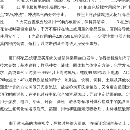
空， 10.把火花台板的四个螺丝拧紧（对角线方向）， 11.用电
开， 13.用电极扳手把电极固定好， 14.把白色胶螺丝用螺丝刀拧
点“氩气冲洗”，冲洗氩气两分钟停止。 按照上述步骤就把火花台清
性， 2.火花台盖板要经常用干净的布擦试，保持其洁净， 3.在放
花台板时要轻拿轻放，千万不要掉在地上或用重的物品压住，否则会导
使用安全： 1.光谱仪用的是220V50Hz的交流电，一定要注意电
其内部的铜管、铜柱，以防击伤甚至导致人身安全事故。
厦门环氧乙烷哪里买
系统关键部件采用jin口器件，使得整机性能有了可
技术参数：基本参数：样品种类：液体、固体和气体测定方法：化学发光法样品进样
求：高纯氩气：纯度99.995%以上高纯氧气：纯度99.995%以上电源：AC220
20kg温控：40kg定氮仪是检测种子、乳制品、饮料、饲料、土壤及
测量计算的方法叫做开氏定氮法，故被称为开氏定氮仪，又名蛋白质测定
消化时间过长，在消化过程中氮化合物容易逸出，导致测定结果偏低。定氮仪
用于煤炭、电力、冶金、环保、商检、教学等领域对煤和焦碳中的氮含量
氨经过氢氧化钠溶液洗气、蒸馏，用饱和硼酸溶液吸收后，由标准硫酸溶
由于激光高的功率密度，焊接时热输入量低，在保证熔深的基础上