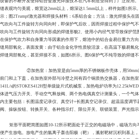
设备的不断开发使得铝合金激光焊接技术在汽车制造业得到了广泛应用。
缝表观均匀美观，熔宽达2mm以上，熔深达1.5mm以上，样件如图1所示。图
示；图2Trumpf激光器和焊接头材料：6系铝合金；方法：激光焊接
气吹向与工件旋转方向同向时，即保护气后吹，因而焊接过程中保护气不
吹向与工件旋转方向同向形成的焊缝形貌2、使用小内径气管导致保护范
在保护气吹力和自身重力等因素的作用下，熔池中的铝合金易往重力方向
缝局部氧化，表面发黄：由于铝合金化学性质较活泼，在高温下极易氧化，
焊缝局部氧化，甚至焊接不良，如图6所示。图6保护气不纯导致的焊缝
②加热室：加热室是由5mm厚的不锈钢板作壳体，用50mm厚的氧
前门和上下盖，在加热室外部与冷壁之间有四个铜质热交换器，在加热室外
141L/s的STOKES412H型单级旋片式机械泵，加热电炉功率为12
体进气压力开关、手动空气释放阀、两个热电偶真空计测量头，一个
内主要包括：长图温度记录仪、真空计+长图真空记录仪、超温温度调节
阀、操纵按钮、转换开关、各种指示灯、限位开关、联锁装置、声光指示
矩形平面靶简图如图10-12所示靶面处于正交的电磁场中，磁场方向与
便产生放电。放电产生的氩离子轰击阳极（靶），溅射靶材沉积到基上，