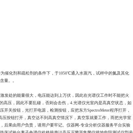
催化剂和疏松剂的条件下，于1050℃通入水蒸汽，试样中的氮及其化
含量。。
火花台激发处的能量很大，电压能达到上万伏，因此在光谱仪工作时不能把火
V的高压，因此不要乱碰，否则会击伤，4.光谱仪光室内是高真空状态，如
钮，光打开电源，检测按钮，应把东方SpectroMeter程序打开，
把高压按钮打开，真空达不到高真空情况下，真空泵就要工作，而把光学室
，后果由用户负责，请用户要牢记。仪器网-专业分析仪器服务平台实验
跌落试验台离子色谱仪价格噪声计高压灭菌器集菌仪接地电阻测试仪型号