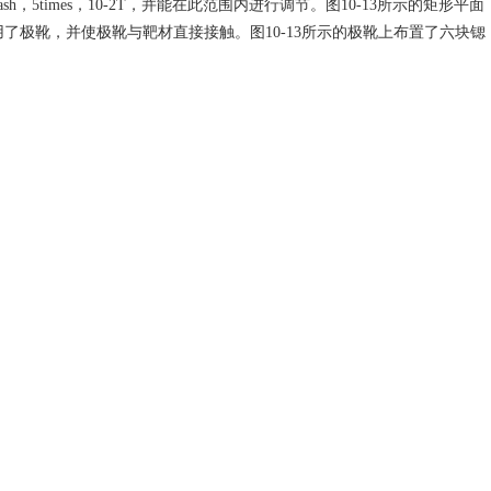
5times，10-2T，并能在此范围内进行调节。图10-13所示的矩形平面
用了极靴，并使极靴与靶材直接接触。图10-13所示的极靴上布置了六块锶