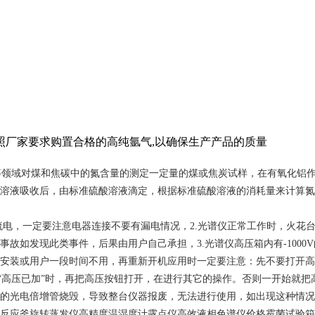
照厂家要求购置合格的高纯氩气,以确保生产产品的质量
领域对煤和焦碳中的氮含量的测定一定量的煤或焦炭试样，在有氧化铝作为
溶液吸收后，由标准硫酸溶液滴定，根据标准硫酸溶液的消耗量来计算氮
z的交流电，一定要注意电器连接不要有漏电情况，2.光谱仪正常工作时，
故如发现此类事件，后果由用户自己承担，3.光谱仪高压箱内有-1000
或用户一段时间不用，再重新开机应用时一定要注意：先不要打开高压开关按
示“高压已加”时，再把高压按钮打开，在进行其它的操作。否则一开始就
的光电倍增管烧毁，导致整台仪器报废，无法进行使用，如出现这种情况
反应釜旋转蒸发仪高精度温湿度计露点仪高效液相色谱仪价格霉菌试验箱