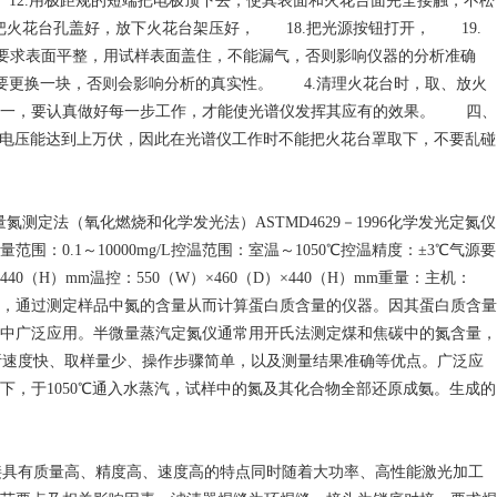
12.用极距规的短端把电极顶下去，使其表面和火花台面完全接触，不松
把火花台孔盖好，放下火花台架压好， 18.把光源按钮打开， 19.
要求表面平整，用试样表面盖住，不能漏气，否则影响仪器的分析准确
要更换一块，否则会影响分析的真实性。 4.清理火花台时，取、放火
之一，要认真做好每一步工作，才能使光谱仪发挥其应有的效果。 四、
大，电压能达到上万伏，因此在光谱仪工作时不能把火花台罩取下，不要乱碰
氮测定法（氧化燃烧和化学发光法）ASTMD4629－1996化学发光定氮仪
：0.1～10000mg/L控温范围：室温～1050℃控温精度：±3℃气源要
）×440（H）mm温控：550（W）×460（D）×440（H）mm重量：主机：
原理，通过测定样品中氮的含量从而计算蛋白质含量的仪器。因其蛋白质含量
中广泛应用。半微量蒸汽定氮仪通常用开氏法测定煤和焦碳中的氮含量，
、分析速度快、取样量少、操作步骤简单，以及测量结果准确等优点。广泛应
，于1050℃通入水蒸汽，试样中的氮及其化合物全部还原成氨。生成的
接具有质量高、精度高、速度高的特点同时随着大功率、高性能激光加工