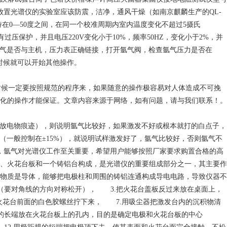
置光谱仪的实验室应该防震，洁净，通风干燥（如南京麒麟生产的QL-
保持在0—50度之间，在同一个校准周期内室内温度变化不超过5摄氏
有过压保护，并且电压220V变化小于10%，频率50HZ，变化小于2%，并
氩气是否与主机，压力表正确链接，打开氩气阀，检查氩气压力是否在
常时候就可以开始其他操作。
时候一定要按照规范的程序来，如果随意的操作极容易对人体造成不可挽
化的操作才能保证。文章内容来源于网络，如有问题，请与我们联系！。
放电物痕迹），则说明氩气比较好，如果激发不好或根本就打的白点子，
近（一般控制在±15%），就说明试样激发好了，氩气比较好，否则氩气不
，氩气对光谱仪工作至关重要，希望用户能够按照厂家要求购置合格的高
、火花台板和一个铸铝台构成，是光谱仪的重要组成部分之一，其主要作
物质是导体，能够把电极柱和周围的铸铝连通构成导电电路，导致仪器不
（要对角线的方向对称松开）， 3.把火花台盖板反过来放在桌面上，
火花台前面的白色胶螺丝拧下来， 7.用吸尘器把激发台内的沉积物清
的长端放在火花台板上的孔内，目的是确定电极和火花台板的中心