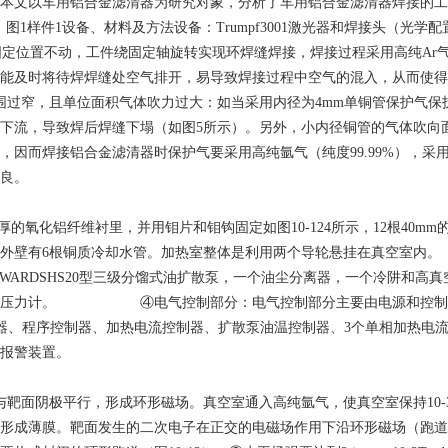
本文以车用铝合金滤清器为研究对象，分析了车用铝合金滤清器焊接的工
1样件1设备、材料及方法设备：Trumpf3001激光器和焊接头（光学配置
头在固定位置不动，工件绕固定轴旋转实现环焊缝焊接，焊接过程采用高纯A
能及时将待焊焊缝处空气排开，易导致焊接过程中空气的混入，从而使得
围过窄，且单位面积气体吹力过大：如当采用内径为4mm单铜管保护气保
下流，导致焊后焊缝下塌（如图5所示）。另外，小内径铜管的气体吹向
因而焊接铝合金滤清器时保护气要采用高纯氩气（纯度99.99%），采用
不良。
化铝纤维衬里，并用钼片和钼钩固定如图10-124所示，12根40m
壁有6根铜质冷却水管。加热室整体是利用两个导轮悬挂在真空室内。 ③抽
.25kWEDWARDSHS20型三级分馏式油扩散泵，一个油尘分离器，一个
气体压力计。 ④电气控制部分：电气控制部分主要由电源和控制柜
器、程序控制器、加热电流控制器、扩散泵油温控制器、3个单相加热电
报警装置。
靶面阴极平行，形成环形磁场。真空室通入高纯氩气，使真空室保持10-3Pa
形成薄膜。靶面发生的二次电子在正交的电磁场作用下沿环形磁场（跑道