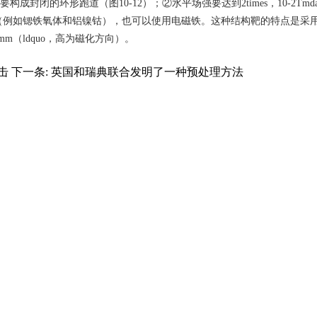
环形跑道（图10-12）；②水平场强要达到2times，10-2Tmdash，
永磁体（例如锶铁氧体和铝镍钴），也可以使用电磁铁。这种结构靶的特点是采
，17mm（ldquo，高为磁化方向）。
击
下一条:
英国和瑞典联合发明了一种预处理方法