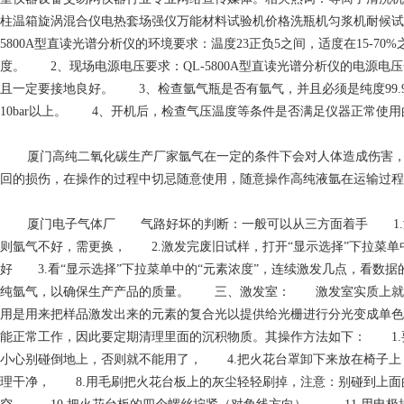
柱温箱旋涡混合仪电热套场强仪万能材料试验机价格洗瓶机匀浆机耐候试
5800A型直读光谱分析仪的环境要求：温度23正负5之间，适度在15-
度。 2、现场电源电压要求：QL-5800A型直读光谱分析仪的电源电压一
且一定要接地良好。 3、检查氩气瓶是否有氩气，并且必须是纯度99.
10bar以上。 4、开机后，检查气压温度等条件是否满足仪器正常使用
厦门高纯二氧化碳生产厂家
氩气在一定的条件下会对人体造成伤害
回的损伤，在操作的过程中切忌随意使用，随意操作高纯液氩在运输过程
厦门电子气体厂
气路好坏的判断：一般可以从三方面着手 1.激
则氩气不好，需更换， 2.激发完废旧试样，打开“显示选择”下拉菜单中
好 3.看“显示选择”下拉菜单中的“元素浓度”，连续激发几点，看
纯氩气，以确保生产产品的质量。 三、激发室： 激发室实质上就是
用是用来把样品激发出来的元素的复合光以提供给光栅进行分光变成单
能正常工作，因此要定期清理里面的沉积物质。其操作方法如下： 1.
小心别碰倒地上，否则就不能用了， 4.把火花台罩卸下来放在椅子上
理干净， 8.用毛刷把火花台板上的灰尘轻轻刷掉，注意：别碰到上面