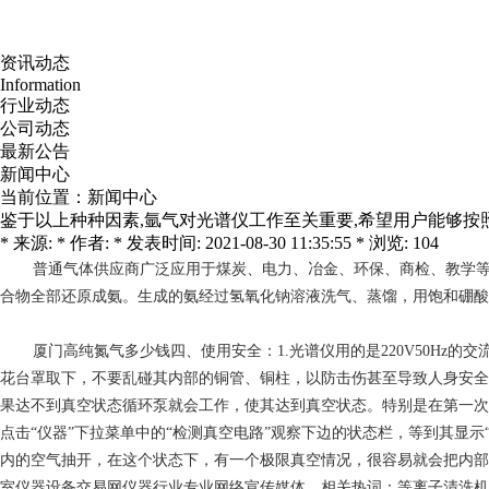
资讯动态
Information
行业动态
公司动态
最新公告
新闻中心
当前位置：
新闻中心
鉴于以上种种因素,氩气对光谱仪工作至关重要,希望用户能够按
* 来源: * 作者: * 发表时间: 2021-08-30 11:35:55 * 浏览: 104
普通气体供应商
广泛应用于煤炭、电力、冶金、环保、商检、教学等
合物全部还原成氨。生成的氨经过氢氧化钠溶液洗气、蒸馏，用饱和硼酸
厦门高纯氮气多少钱
四、使用安全：1.光谱仪用的是220V50H
花台罩取下，不要乱碰其内部的铜管、铜柱，以防击伤甚至导致人身安全事
果达不到真空状态循环泵就会工作，使其达到真空状态。特别是在第一次安装
点击“仪器”下拉菜单中的“检测真空电路”观察下边的状态栏，等到其显
内的空气抽开，在这个状态下，有一个极限真空情况，很容易就会把内部
室仪器设备交易网仪器行业专业网络宣传媒体。相关热词：等离子清洗机