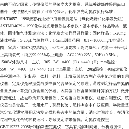
来的不稳定因素，使得仪器的灵敏度大为提高。系统关键部件采用jin口
器件，使得整机性能有了可靠的保证。化学发光定氮仪执行标准：
SH/T0657－1998液态石油烃中痕量氮测定法（氧化燃烧和化学发光法）
ASTMD4629－1996化学发光定氮仪技术参数：基本参数：样品种类：液
体、固体和气体测定方法：化学发光法样品进样量：固体样品：1-20mg
液体样品：5-20μL气体样品：1-5mL测量范围：0.1～10000mg/L控温范
围：室温～1050℃控温精度：±3℃气源要求：高纯氩气：纯度99.995%以
上高纯氧气：纯度99.995%以上电源：AC220V±22V，50Hz±0.5Hz，
1500W外形尺寸：主机：305（W）×460（D）×440（H）mm温控：
550（W）×460（D）×440（H）mm重量：主机：20kg温控：40kg定氮仪
是检测种子、乳制品、饮料、饲料、土壤及其他农副产品中氮含量的专用
仪器。定氮仪是根据蛋白质中氮的含量恒定的原理，通过测定样品中氮的
含量从而计算蛋白质含量的仪器。因其蛋白质含量测量计算的方法叫做开
氏定氮法，故被称为开氏定氮仪，又名蛋白质测定仪、粗蛋白测定仪。该
仪器也是食品厂、饮用水厂，药品检验，肥料测定中广泛应用。半微量蒸
汽定氮仪通常用开氏法测定煤和焦碳中的氮含量，消化时间过长，在消化
过程中氮化合物容易逸出，导致测定结果偏低。定氮仪是按照
GB/T19227-2008研制的新型定氮仪，它具有消解时间短、分析速度快、