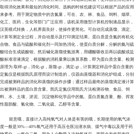
取得消化效果和最短的消化时间。选购的时候也建议可以根据产品的应用
来参考。用于测定物质中的含氮量，可在、农、林、食品、饲料、烟草、
化工、医药，生化等部门广泛应用，该机采用微型计算机控制液晶显示，
汉英模式转换，人机界面良好，使操作更简化。可自动完成蒸馏、滴定、
计算等测定全过程，并自动显示及打印测定结果。蛋白质是含氮的有机化
合物。食品与硫酸和催化剂一同加热消化，使蛋白质分解，分解的氨与硫
酸结合生成硫酸铵。然后碱化蒸馏使氨游离，用硼酸吸收后再以硫酸或盐
酸标准溶液滴定，根据酸的消耗量乘以换算系数，即为蛋白质含量。检测
原理为:取样-gt，消化-gt，蒸馏-gt，滴定-gt，计算测定样品中蛋白含量的
定氮仪是根据凯氏原理而设计制造的，仪器由蒸馏器和消化炉组成，分别
完成被测样品的消化和蒸馏的操作步骤；通过样品最终的蒸馏滴定液计算
出被测样品的蛋白质含量。凯氏定氮仪用凯氏方法检测谷物、食品、饲
料、水、土壤、淤泥、沉淀物和化学品中的氨、蛋白质氮含量、酚、挥发
性脂肪酸、氰化物、二氧化硫、乙醇等含量。
留意哦，直接计入高纯氧气对人体是有害的哦，长期使用的氧气浓
度一般是30%—40%氧气还用于高压仓医治潜水病、煤气中毒以及用于药