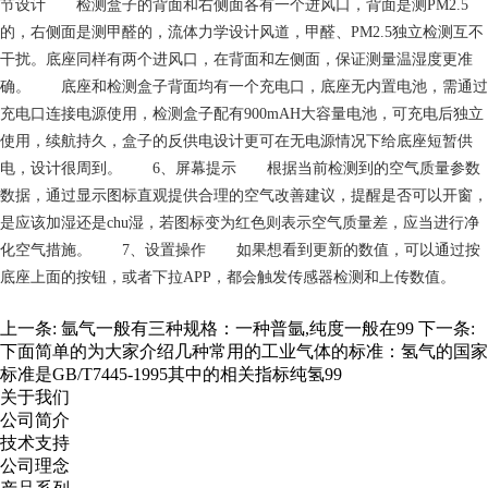
节设计 检测盒子的背面和右侧面各有一个进风口，背面是测PM2.5
的，右侧面是测甲醛的，流体力学设计风道，甲醛、PM2.5独立检测互不
干扰。底座同样有两个进风口，在背面和左侧面，保证测量温湿度更准
确。 底座和检测盒子背面均有一个充电口，底座无内置电池，需通过
充电口连接电源使用，检测盒子配有900mAH大容量电池，可充电后独立
使用，续航持久，盒子的反供电设计更可在无电源情况下给底座短暂供
电，设计很周到。 6、屏幕提示 根据当前检测到的空气质量参数
数据，通过显示图标直观提供合理的空气改善建议，提醒是否可以开窗，
是应该加湿还是chu湿，若图标变为红色则表示空气质量差，应当进行净
化空气措施。 7、设置操作 如果想看到更新的数值，可以通过按
底座上面的按钮，或者下拉APP，都会触发传感器检测和上传数值。
上一条:
氩气一般有三种规格：一种普氩,纯度一般在99
下一条:
下面简单的为大家介绍几种常用的工业气体的标准：氢气的国家
标准是GB/T7445-1995其中的相关指标纯氢99
关于我们
公司简介
技术支持
公司理念