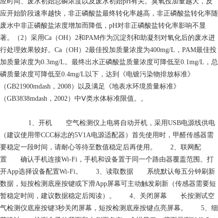
应时间、废水初始总磷浓度以及废水初始pH有关。臭氧投加量越大，反
应开始阶段速率越快，非正磷酸盐最终转化率越高，非正磷酸盐转化率随
废水中非正磷酸盐浓度增加而降低，pH对非正磷酸盐转化率影响不显
著。（2）采用Ca（OH）2和PAM作为沉淀剂和助凝剂对氧化后的废水进
行处理效果较好。Ca（OH）2最佳投加质量浓度为400mg/L，PAM最佳投
加质量浓度为0.3mg/L。最终出水正磷酸盐质量浓度可降低至0.1mg/L，总
磷质量浓度可降低至0.4mg/L以下，达到《电镀污染物排放标准》
（GB21900mdash，2008）以及满足《地表水环境质量标准》
（GB3838mdash，2002）中Ⅴ类水体标准限值。。
1、开机 空气检测仪上电将自动开机，采用USB电源线供电
（建议使用带CCC标志的5V1A电源适配器）首先使用时，甲醛传感器需
要稳定一段时间，请耐心等待至数值稳定后再使用。 2、联网配
置 确认手机连接Wi-Fi，手机和设备置于同一个路由器覆盖范围。打
开App选择设备配置Wi-Fi。 3、读取数据 系统默认每五分钟刷新
数据，短按检测底座按键或下滑App屏幕可主动触发刷新（传感器需要短
暂稳定时间，建议数据稳定后阅读）。 4、关闭屏幕 长按测试空
气检测仪底座按键3秒关闭屏幕，短按检测底座按键点亮屏幕。 5、细