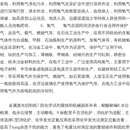
发电，利用氧气净化污水，利用氧气在采矿业中进行深井作业，利用氧气
进行深海打捞，潜水作业，利用氧气抢救窒息病人，临危病人，利用氧气
保健，如高原登山运动员、地质人员、边疆巡逻战士等特殊人群使用和一
般人员泡氧吧等。 6、氢气 氢气在国民经济的各行各业用作保护
气、反应气、载气、燃烧气等。在石化工业生产中，应用不同组份的含氢
气体作为合成氨、甲醇、石油炼制生产的原料气、加氢气体等，有机物氢
化反应原料气。在冶金工业中，氢气作为还原气、保护气广泛用于钨、
钼、钛的生产与加工，薄钢板、带钢条、硅钢片的生产与轧制，精密合
金、粉末冶金材料的生产。在电子工业中，广泛使用高纯氢气，主要用于
电子材料、半导体集成电路以及电真空主器件的生产。在建材和轻工生产
中，常应用氢气作为保护气、燃烧气，如石英玻璃、人造宝石生产使用氢
一氧焰获得高温，在浮法玻璃生产使用氢气为保护气等。在电力工业中应
用氢气作为发电机组的冷却剂。
金属激光切割机
7.防化学试剂腐蚀和机械损坏外表，耐酸耐碱8.水位
检测、低水位报警，主动断电。9.标配里不含消化炉，消化炉为选配，主
张选择C型消化炉。化学发光定氮仪系统采用化学发光法测定总氮含量，
提高了kang杂质干扰的能力，避免了电量法对滴定池的繁锁操作和因此带