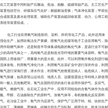
在工艺装置中同时副产石脑油、焦油、粗酚、硫磺等副产品。主工艺生产
装置包括空分、碎煤加压气化炉；耐硫耐油变换；气体净化装置；甲烷化
合成装置及废水处理装置。辅助生产装置由硫回收装置、动力、公用工程
系统等装置组成。。
化工行业应用氧气制造医药、染料、炸药等化工产品，此外还用来
强化生产，如用吹氧法生产黄磷、喷氧气化劣煤等电子工业应用氧气，除
用作助燃气体外，还是制造半导体集成电路的氧化气体，是该行业不可缺
少的高纯气体之一，高纯氧气还是制造光导纤维的重要气体原料。氧气在
国防上用途很广，用量最大的是火箭。此外，可以利用氧作氧化剂进行磁
流体发电，利用氧气净化污水，利用氧气在采矿业中进行深井作业，利用
氧气进行深海打捞，潜水作业，利用氧气抢救窒息病人，临危病人，利用
氧气保健，如高原登山运动员、地质人员、边疆巡逻战士等特殊人群使用
和一般人员泡氧吧等。氢气在国民经济的各行各业用作保护气、反应气、
载气、燃烧气等。在石化工业生产中，应用不同组份的含氢气体作为合成
氨、甲醇、石油炼制生产的原料气、加氢气体等，有机物氢化反应原料
气。在冶金工业中，氢气作为还原气、保护气广泛用于钨、钼、钛的生产
与加工，薄钢板、带钢条、硅钢片的生产与轧制，精密合金、粉末冶金材