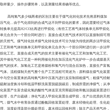
取样量少、操作步骤简单，以及测量结果准确等优点。
高纯氢气多少钱
两者的区别主要在于煤气化转化技术先将原料煤加
压气化，由于气化得到的合成气达不到甲烷化的要求，因此需要经过气体
转换单元提高H2/CO比再进行甲烷化（有些工艺将气体转换单元和甲烷化
单元合并为一个部分同时进行）直接合成天然气技术则可以直接制得可用
的天然气。煤气转化技术煤气化转化技术可分为较为传统的两步法甲烷化
工艺和将气体转换单元和甲烷化单元合并为一个部分同时进行的一步法甲
烷化工艺。直接合成天然气的技术主要有催化气化工艺和加氢气化工艺。
其中催化气化工艺是一种利用催化剂在加压流化气化炉中一步合成煤基天
然气的技术。加氢化工艺是将煤粉和氢气均匀混合后加热，直接生产富氢
气体。流程煤制天然气整个生产工艺流程可简述为：原料煤在煤气化装置
中与空分装置来的高纯氧气和中压蒸汽进行反应制得粗煤气；粗煤气经耐
硫耐油变换冷却和低温甲醇洗装置脱硫脱碳后，制成所需的净煤气；从净
化装置产生富含硫化氢的酸性气体送至克劳斯硫回收和氨法脱硫装置进行
处理，生产出硫磺；净化气进入甲烷化装置合成甲烷，生产出优质的天然
气；煤气水中有害杂质通过酚氨回收装置处理、废水经物化处理、生化处
理、深度处理及部分膜处理后，废水得以回收利用；除主产品天然气外，