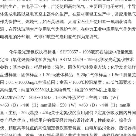
料的生产。在电子工业中，广泛使用高纯氢气，主要用于电子材料、半导
体集成电路以及电真空主器件的生产。在建材和轻工生产中，常应用氢气
作为保护气、燃烧气，如石英玻璃、人造宝石生产使用氢一氧焰获得高
温，在浮法玻璃生产使用氢气为保护气等。在电力工业中应用氢气作为发
电机组的冷却剂。气球和航空气囊用氢气作为充填气。
化学发光定氮仪执行标准：SH/T0657－1998液态石油烃中痕量氮测
定法（氧化燃烧和化学发光法）ASTMD4629－1996化学发光定氮仪技术
参数：基本参数：样品种类：液体、固体和气体测定方法：化学发光法样
品进样量：固体样品：1-20mg液体样品：5-20μL气体样品：1-5mL测量范
围：0.1～10000mg/L控温范围：室温～1050℃控温精度：±3℃气源要求：
高纯氩气：纯度99.995%以上高纯氧气：纯度99.995%以上电源：
AC220V±22V，50Hz±0.5Hz，1500W外形尺寸：主机：305（W）
×460（D）×440（H）mm温控：550（W）×460（D）×440（H）mm重
量：主机：20kg温控：40kg关于定氮仪的应用如何？定氮仪吸收国内外同
类产品之优点，根据用户的需要经过精心设计改进，性能稳定、操作方
便、精度高等优点的高性能定氮仪整套装置，由电加热消化器、蒸馏器两
大部分组成。首先，消化部分采用了井式电加热装置，使样品在消化管内