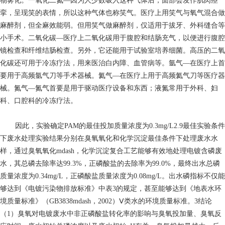
物雾化。一氧化二氮—因为人少数吸入这种气体后，面部会发作肌肉痉
挛，呈现笑的表情，所以这种气体也称笑气。医疗上用笑气与氧气混合做
麻醉剂，但全麻效能弱。但用笑气做麻醉剂，仅适用于拔牙、外科缝合等
小手术。二氧化碳—医疗上二氧化碳用于腹腔和结肠充气，以便进行腹腔
镜检查和纤维结肠检查。另外，它还能用于试验室培养细菌。高压的二氧
化碳还可用于冷冻疗法，用来医治白内障、血管病等。氩气—在医疗上首
要用于高频氩气刀等手术器械。氦气—在医疗上用于高频氦气刀等医疗器
械。氮气—氮气首要是用于驱动医疗设备和东西；液氮常用于外科、妇
科、口腔科的冷冻疗法。
因此，实验确定PAM的最佳投加质量浓度为0.3mg/L2.9最佳实验条件
下废水处理实验结果分别在臭氧氧化和化学沉淀最佳条件下处理废水水
样，通过臭氧氧化mdash，化学沉淀复合工艺能够有效地处理电镀含磷废
水，其总磷去除率达99.3%，正磷酸盐的去除率为99.0%，最终出水总磷
质量浓度为0.34mg/L，正磷酸盐质量浓度为0.08mg/L。出水磷指标不仅能
够达到《电镀污染物排放标准》中表3的规定，甚至能够达到《地表水环
境质量标准》（GB3838mdash，2002）Ⅴ类水的环境质量标准。3结论
（1）臭氧对电镀废水中非正磷酸盐转化率的影响与臭氧投加量、臭氧反