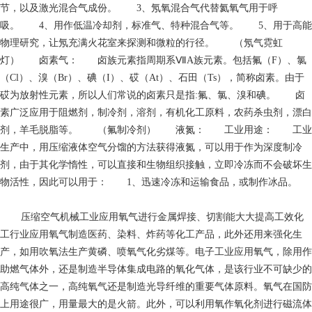
节，以及激光混合气成份。 3、氖氧混合气代替氦氧气用于呼
吸。 4、用作低温冷却剂，标准气、特种混合气等。 5、用于高能
物理研究，让氖充满火花室来探测和微粒的行径。 （氖气霓虹
灯） 卤素气： 卤族元素指周期系ⅦA族元素。包括氟（F）、氯
（Cl）、溴（Br）、碘（I）、砹（At）、石田（Ts），简称卤素。由于
砹为放射性元素，所以人们常说的卤素只是指:氟、氯、溴和碘。 卤
素广泛应用于阻燃剂，制冷剂，溶剂，有机化工原料，农药杀虫剂，漂白
剂，羊毛脱脂等。 （氟制冷剂） 液氮： 工业用途： 工业
生产中，用压缩液体空气分馏的方法获得液氮，可以用于作为深度制冷
剂，由于其化学惰性，可以直接和生物组织接触，立即冷冻而不会破坏生
物活性，因此可以用于： 1、迅速冷冻和运输食品，或制作冰品。
压缩空气
机械工业应用氧气进行金属焊接、切割能大大提高工效化
工行业应用氧气制造医药、染料、炸药等化工产品，此外还用来强化生
产，如用吹氧法生产黄磷、喷氧气化劣煤等。电子工业应用氧气，除用作
助燃气体外，还是制造半导体集成电路的氧化气体，是该行业不可缺少的
高纯气体之一，高纯氧气还是制造光导纤维的重要气体原料。氧气在国防
上用途很广，用量最大的是火箭。此外，可以利用氧作氧化剂进行磁流体