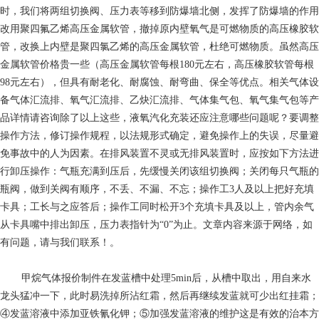
时，我们将两组切换阀、压力表等移到防爆墙北侧，发挥了防爆墙的作用
改用聚四氟乙烯高压金属软管，撤掉原内壁氧气是可燃物质的高压橡胶软
管，改换上内壁是聚四氯乙烯的高压金属软管，杜绝可燃物质。虽然高压
金属软管价格贵一些（高压金属软管每根180元左右，高压橡胶软管每根
98元左右），但具有耐老化、耐腐蚀、耐弯曲、保全等优点。相关气体设
备气体汇流排、氧气汇流排、乙炔汇流排、气体集气包、氧气集气包等产
品详情请咨询除了以上这些，液氧汽化充装还应注意哪些问题呢？要调整
操作方法，修订操作规程，以法规形式确定，避免操作上的失误，尽量避
免事故中的人为因素。在排风装置不灵或无排风装置时，应按如下方法进
行卸压操作：气瓶充满到压后，先缓慢关闭该组切换阀；关闭每只气瓶的
瓶阀，做到关阀有顺序，不丢、不漏、不忘；操作工3人及以上把好充填
卡具；工长与之应答后；操作工同时松开3个充填卡具及以上，管内余气
从卡具嘴中排出卸压，压力表指针为“0”为止。文章内容来源于网络，如
有问题，请与我们联系！。
甲烷气体报价
制件在发蓝槽中处理5min后，从槽中取出，用自来水
龙头猛冲一下，此时易洗掉所沾红霜，然后再继续发蓝就可少出红挂霜；
④发蓝溶液中添加亚铁氰化钾；⑤加强发蓝溶液的维护这是有效的治本方