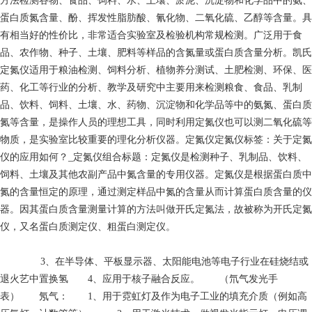
方法检测谷物、食品、饲料、水、土壤、淤泥、沉淀物和化学品中的氨、
蛋白质氮含量、酚、挥发性脂肪酸、氰化物、二氧化硫、乙醇等含量。具
有相当好的性价比，非常适合实验室及检验机构常规检测。广泛用于食
品、农作物、种子、土壤、肥料等样品的含氮量或蛋白质含量分析。凯氏
定氮仪适用于粮油检测、饲料分析、植物养分测试、土肥检测、环保、医
药、化工等行业的分析、教学及研究中主要用来检测粮食、食品、乳制
品、饮料、饲料、土壤、水、药物、沉淀物和化学品等中的氨氮、蛋白质
氮等含量，是操作人员的理想工具，同时利用定氮仪也可以测二氧化硫等
物质，是实验室比较重要的理化分析仪器。定氮仪定氮仪标签：关于定氮
仪的应用如何？_定氮仪组合标题：定氮仪是检测种子、乳制品、饮料、
饲料、土壤及其他农副产品中氮含量的专用仪器。定氮仪是根据蛋白质中
氮的含量恒定的原理，通过测定样品中氮的含量从而计算蛋白质含量的仪
器。因其蛋白质含量测量计算的方法叫做开氏定氮法，故被称为开氏定氮
仪，又名蛋白质测定仪、粗蛋白测定仪。
3、在半导体、平板显示器、太阳能电池等电子行业在硅烧结或
退火艺中置换氢 4、应用于核子融合反应。 （氘气发光手
表） 氖气： 1、用于霓虹灯及作为电子工业的填充介质（例如高