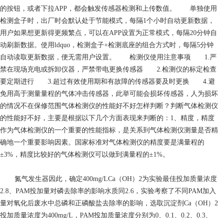
的按钮，或者下拉APP，都会触发传感器检测和上传数值。 单独使用
检测盒子时，出厂时会默认处于节能模式，每隔1个小时自动更新数据，
用户如果想更新得更频繁点，可以在APP设置为正常模式，每隔20分钟自
动刷新数据。使用ldquo，检测盒子+检测底座的组合方式时，每隔5分钟
自动读取更新数据，便无需用户设置。 检测仪使用注意事项 1.严
禁在现场充电或拆卸仪器，严禁带电更换传感器 2.检测仪的标定检查
要定期进行 3.超过有效使用期和有故障的传感器要及时更换 4.避
免用高于测量量程的气体冲击传感器，此举可能会损坏传感器，人为损坏
的情况不在保修范围气体检测仪的性能好不好怎样判断？判断气体检测仪
的性能好不好，主要是根据以下几个方面表现来判断的：1、精度，精度
作为气体检测仪的一个重要的性能指标，是关系到气体检测仪测量是否精
确地一个重要影响因素。国家标准对气体检测仪的精度要是满量程的
±3%，精度比较好的气体检测仪可以做到满量程的±1%。
氮气发生器
因此，确定400mg/LCa（OH）2为实验最佳投加质量浓度
2.8、PAM投加量对磷去除率的影响水质同2.6，实验考察了不同PAM加入
量对氧化后废水中总磷和正磷酸盐去除率的影响，选取沉淀剂Ca（OH）2
投加质量浓度为400mg/L，PAM投加质量浓度分别为0、0.1、0.2、0.3、