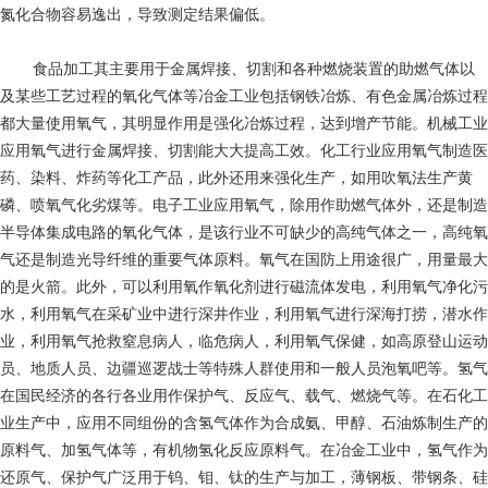
氮化合物容易逸出，导致测定结果偏低。
食品加工
其主要用于金属焊接、切割和各种燃烧装置的助燃气体以
及某些工艺过程的氧化气体等冶金工业包括钢铁冶炼、有色金属冶炼过程
都大量使用氧气，其明显作用是强化冶炼过程，达到增产节能。机械工业
应用氧气进行金属焊接、切割能大大提高工效。化工行业应用氧气制造医
药、染料、炸药等化工产品，此外还用来强化生产，如用吹氧法生产黄
磷、喷氧气化劣煤等。电子工业应用氧气，除用作助燃气体外，还是制造
半导体集成电路的氧化气体，是该行业不可缺少的高纯气体之一，高纯氧
气还是制造光导纤维的重要气体原料。氧气在国防上用途很广，用量最大
的是火箭。此外，可以利用氧作氧化剂进行磁流体发电，利用氧气净化污
水，利用氧气在采矿业中进行深井作业，利用氧气进行深海打捞，潜水作
业，利用氧气抢救窒息病人，临危病人，利用氧气保健，如高原登山运动
员、地质人员、边疆巡逻战士等特殊人群使用和一般人员泡氧吧等。氢气
在国民经济的各行各业用作保护气、反应气、载气、燃烧气等。在石化工
业生产中，应用不同组份的含氢气体作为合成氨、甲醇、石油炼制生产的
原料气、加氢气体等，有机物氢化反应原料气。在冶金工业中，氢气作为
还原气、保护气广泛用于钨、钼、钛的生产与加工，薄钢板、带钢条、硅