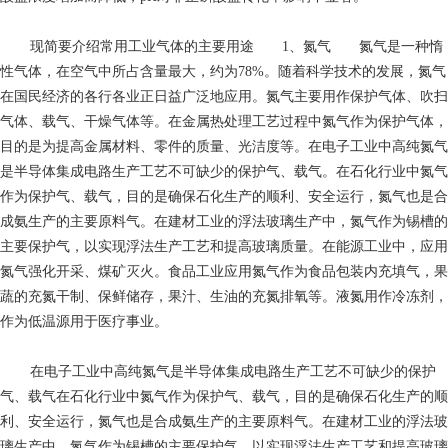
现简要介绍常用工业气体的主要用途 1、氮气 氮气是一种惰
性气体，在空气中所占含量最大，约为78%。随着科学技术的发展，氮气
在国民经济的各行各业正日益广泛地应用。氮气主要用作保护气体、吹扫
气体、载气、干燥气体等。在金属热处理工艺过程中氮气作为保护气体，
目的是为提高金属材料、零件的质量、光洁度等。在电子工业中高纯氮气
是半导体集成电路生产工艺不可缺少的保护气、载气。在石化行业中氮气
作为保护气、载气，目的是确保石化生产的顺利、安全运行，氮气也是合
成氨生产的主要原料气。在建材工业的浮法玻璃生产中，氮气作为锡槽的
主要保护气，以实现浮法生产工艺和提高玻璃质量。在能源工业中，应用
氮气强化开采、煤矿灭火。食品工业应用氮气作为食品包装内充填气，果
蔬的充氮干制、保鲜储存，果汁、生油的充氮排氧等。液氮用作冷冻剂，
作为低温源用于医疗事业。
在电子工业中高纯氮气是半导体集成电路生产工艺不可缺少的保护
气、载气在石化行业中氮气作为保护气、载气，目的是确保石化生产的顺
利、安全运行，氮气也是合成氨生产的主要原料气。在建材工业的浮法玻
璃生产中，氮气作为锡槽的主要保护气，以实现浮法生产工艺和提高玻璃