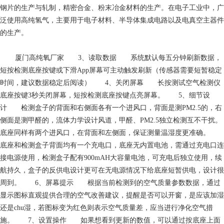
钢片的生产与轧制，精密合金、粉末冶金材料的生产。在电子工业中，广
泛使用高纯氢气，主要用于电子材料、半导体集成电路以及电真空主器件
的生产。
厦门高纯氧厂家
3、读取数据 系统默认每五分钟刷新数据，
短按检测底座按键或下滑App屏幕可主动触发刷新（传感器需要短暂稳定
时间，建议数据稳定后阅读） 4、关闭屏幕 长按测试空气检测仪
底座按键3秒关闭屏幕，短按检测底座按键点亮屏幕。 5、细节设
计 检测盒子的背面和右侧面各有一个进风口，背面是测PM2.5的，右
侧面是测甲醛的，流体力学设计风道，甲醛、PM2.5独立检测互不干扰。
底座同样有两个进风口，在背面和左侧面，保证测量温湿度更准确。
底座和检测盒子背面均有一个充电口，底座无内置电池，需通过充电口连
接电源使用，检测盒子配有900mAH大容量电池，可充电后独立使用，续
航持久，盒子的反供电设计更可在无电源情况下给底座短暂供电，设计很
周到。 6、屏幕提示 根据当前检测到的空气质量参数数据，通过
显示图标直观提供合理的空气改善建议，提醒是否可以开窗，是应该加湿
还是chu湿，若图标变为红色则表示空气质量差，应当进行净化空气措
施。 7、设置操作 如果想看到更新的数值，可以通过按底座上面