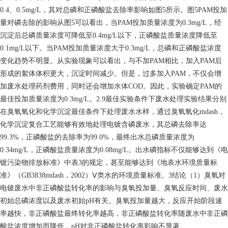
0.4、0.5mg/L，其对总磷和正磷酸盐去除率影响如图5所示。图5PAM投加
量对磷去除的影响从图5可以看出，当PAM投加质量浓度为0.3mg/L，经
沉淀后总磷质量浓度可降低至0.4mg/L以下，正磷酸盐质量浓度降低至
0.1mg/L以下。当PAM投加质量浓度大于0.3mg/L，总磷和正磷酸盐浓度
变化趋势不明显。从实验现象可以看出，与不加PAM相比，加入PAM后
形成的絮体体积更大，沉淀时间减少。但是，过多加入PAM，不仅会增
加废水处理药剂费用，同时还会增加水体COD。因此，实验确定PAM的
最佳投加质量浓度为0.3mg/L。2.9最佳实验条件下废水处理实验结果分别
在臭氧氧化和化学沉淀最佳条件下处理废水水样，通过臭氧氧化mdash，
化学沉淀复合工艺能够有效地处理电镀含磷废水，其总磷去除率达
99.3%，正磷酸盐的去除率为99.0%，最终出水总磷质量浓度为
0.34mg/L，正磷酸盐质量浓度为0.08mg/L。出水磷指标不仅能够达到《电
镀污染物排放标准》中表3的规定，甚至能够达到《地表水环境质量标
准》（GB3838mdash，2002）Ⅴ类水的环境质量标准。3结论（1）臭氧对
电镀废水中非正磷酸盐转化率的影响与臭氧投加量、臭氧反应时间、废水
初始总磷浓度以及废水初始pH有关。臭氧投加量越大，反应开始阶段速
率越快，非正磷酸盐最终转化率越高，非正磷酸盐转化率随废水中非正磷
酸盐浓度增加而降低，pH对非正磷酸盐转化率影响不显著。