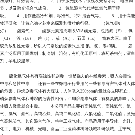
压氖灯、计数管等）。 2、用于激光技术，做视发光指示灯、电压调
节，以及激光混合气成份。 3、氖氧混合气代替氦氧气用于呼
吸。 4、用作低温冷却剂，标准气、特种混合气等。 5、用于高能
物理研究，让氖充满火花室来探测和微粒的行径。 （氖气霓虹
灯） 卤素气： 卤族元素指周期系ⅦA族元素。包括氟（F）、氯
（Cl）、溴（Br）、碘（I）、砹（At）、石田（Ts），简称卤素。由于
砹为放射性元素，所以人们常说的卤素只是指:氟、氯、溴和碘。 卤
素广泛应用于阻燃剂，制冷剂，溶剂，有机化工原料，农药杀虫剂，漂白
剂，羊毛脱脂等。
硫化氢气体具有腐蚀性和剧毒，也是强力的神经毒素，吸入会慢性
中毒和急性中毒 还有一些在微电子行业用的一些有毒有害气体对人体
的危害，砷烷剧毒气体有大蒜味，人体吸入250ppm的量就会立即死亡，
磷烷剧毒气体和砷烷的危害性相仿，乙硼烷剧毒气体，有臭臭的异味，人
体吸入微量就会中毒。 本公司产品主要有高纯氢气、高纯氧气、氮
气、氩气、氨气，高纯乙炔、高纯二氧化碳、六氟化硫、二氧化硫，激光
气高纯笑气、其它混合气体、特种工业气体。产品适用于半导体、光纤、
化工、电力、机械、光电、食品工业医药和科研领域科研领域。辽宁气