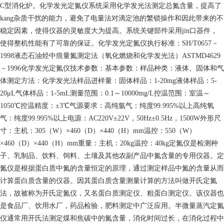
C型消化炉。化学发光定氮仪系统采用化学发光法测定总氮含量，提高了
kang杂质干扰的能力，避免了电量法对滴定池的繁锁操作和因此带来的不
稳定因素，使得仪器的灵敏度大为提高。系统关键部件采用jin口器件，
使得整机性能有了可靠的保证。化学发光定氮仪执行标准：SH/T0657－
1998液态石油烃中痕量氮测定法（氧化燃烧和化学发光法）ASTMD4629
－1996化学发光定氮仪技术参数：基本参数：样品种类：液体、固体和气
体测定方法：化学发光法样品进样量：固体样品：1-20mg液体样品：5-
20μL气体样品：1-5mL测量范围：0.1～10000mg/L控温范围：室温～
1050℃控温精度：±3℃气源要求：高纯氩气：纯度99.995%以上高纯氧
气：纯度99.995%以上电源：AC220V±22V，50Hz±0.5Hz，1500W外形尺
寸：主机：305（W）×460（D）×440（H）mm温控：550（W）
×460（D）×440（H）mm重量：主机：20kg温控：40kg定氮仪是检测种
子、乳制品、饮料、饲料、土壤及其他农副产品中氮含量的专用仪器。定
氮仪是根据蛋白质中氮的含量恒定的原理，通过测定样品中氮的含量从而
计算蛋白质含量的仪器。因其蛋白质含量测量计算的方法叫做开氏定氮
法，故被称为开氏定氮仪，又名蛋白质测定仪、粗蛋白测定仪。该仪器也
是食品厂、饮用水厂，药品检验，肥料测定中广泛应用。半微量蒸汽定氮
仪通常用开氏法测定煤和焦碳中的氮含量，消化时间过长，在消化过程中