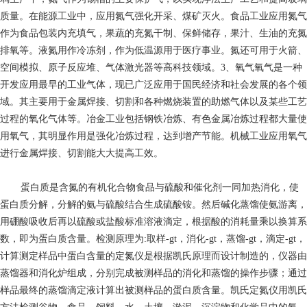
质量。在能源工业中，应用氮气强化开采、煤矿灭火。食品工业应用氮气
作为食品包装内充填气，果蔬的充氮干制、保鲜储存，果汁、生油的充氮
排氧等。液氮用作冷冻剂，作为低温源用于医疗事业。氮还可用于火箭、
空间模拟、原子反应堆、气体激光器等高科技领域。3、氧气氧气是一种
开发应用最早的工业气体，现已广泛应用于国民经济和社会发展的各个领
域。其主要用于金属焊接、切割和各种燃烧装置的助燃气体以及某些工艺
过程的氧化气体等。冶金工业包括钢铁冶炼、有色金属冶炼过程都大量使
用氧气，其明显作用是强化冶炼过程，达到增产节能。机械工业应用氧气
进行金属焊接、切割能大大提高工效。
蛋白质是含氮的有机化合物食品与硫酸和催化剂一同加热消化，使
蛋白质分解，分解的氨与硫酸结合生成硫酸铵。然后碱化蒸馏使氨游离，
用硼酸吸收后再以硫酸或盐酸标准溶液滴定，根据酸的消耗量乘以换算系
数，即为蛋白质含量。检测原理为:取样-gt，消化-gt，蒸馏-gt，滴定-gt，
计算测定样品中蛋白含量的定氮仪是根据凯氏原理而设计制造的，仪器由
蒸馏器和消化炉组成，分别完成被测样品的消化和蒸馏的操作步骤；通过
样品最终的蒸馏滴定液计算出被测样品的蛋白质含量。凯氏定氮仪用凯氏