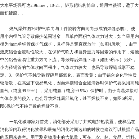
大水平场强可达2.9times，10-2T。矩形靶结构简单，通用性很强，适于大
面积镀膜。。
燃气爆炸
图3保护气吹向与工件旋转方向同向形成的焊缝形貌2、使
用小内径气管导致保护范围过窄，且单位面积气体吹力过大：如当采用内
径为4mm单铜管保护气保护，且样件是竖直摆放时（如图4所示），由于
液态铝合金流动性较大，在保护气吹力和自身重力等因素的作用下，熔池
中的铝合金易往重力方向下流，导致焊后焊缝下塌（如图5所示）另外，
小内径铜管的气体吹向面积小，气体吹力较大，也易导致焊缝成形不稳
定。3、保护气不纯导致焊缝局部氧化，表面发黄：由于铝合金化学性质
较活泼，在高温下极易氧化，因而焊接铝合金滤清器时保护气要采用高纯
氩气（纯度99.99%），采用纯氩（纯度99.9%）保护时，由于高温焊接时
气体杂质的侵入，也会导致焊缝局部氧化，甚至焊接不良，如图6所示。
图6保护气不纯导致的焊缝不良。
一氧化碳哪家好
首先，消化部分采用了井式电加热装置，使样品在
消化管内取得消化效果和最短的消化时间选购的时候也建议可以根据产品
的应用来参考。用于测定物质中的含氮量，可在、农、林、食品、饲料、