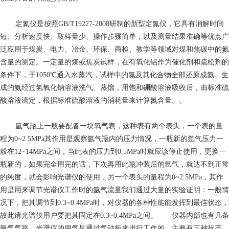
定氮仪是按照GB/T19227-2008研制的新型定氮仪，它具有消解时间
短、分析速度快、取样量少、操作步骤简单，以及测量结果准确等优点广
泛应用于煤炭、电力、冶金、环保、商检、教学等领域对煤和焦碳中的氮
含量的测定。一定量的煤或焦炭试样，在有氧化铝作为催化剂和疏松剂的
条件下，于1050℃通入水蒸汽，试样中的氮及其化合物全部还原成氨。生
成的氨经过氢氧化钠溶液洗气、蒸馏，用饱和硼酸溶液吸收后，由标准硫
酸溶液滴定，根据标准硫酸溶液的消耗量来计算氮含量。。
氩气瓶上一般要配备一块氧气表，这种表有两个表头，一个表的量
程为0~2.5MPa其作用是观察氩气瓶内的压力情况，一瓶新的氩气压力一
般在12~14MPa之间，当此表的压力到0.5MPa时就应该停止使用，更换一
瓶新的，如果完全用完的话，下次再用此瓶冲装后的氩气，就达不到正常
的纯度，就会影响光谱仪的使用，另一个表头的量程为0~2.5MPa，其作
用是用来调节光谱仪工作时的氩气流量我们通过大量的实验证明：一般情
况下，把其调节到0.3~0.4MPa时，对仪器的各种性能能发挥到最佳状态，
故此请光谱仪用户要把其固定在0.3~0.4MPa之间。 仪器内部也有几条
氩气气路，光谱仪的用气是通过气动板来进行工作的，主要有三种状态，