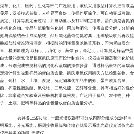
烟草、化工、医药，生化等部门广泛应用，该机采用微型计算机控制液晶
显示，汉英模式转换，人机界面良好，使操作更简化。可自动完成蒸馏、
滴定、计算等测定全过程，并自动显示及打印测定结果。蛋白质是含氮的
有机化合物。食品与硫酸和催化剂一同加热消化，使蛋白质分解，分解的
氨与硫酸结合生成硫酸铵。然后碱化蒸馏使氨游离，用硼酸吸收后再以硫
酸或盐酸标准溶液滴定，根据酸的消耗量乘以换算系数，即为蛋白质含
量。检测原理为:取样-gt，消化-gt，蒸馏-gt，滴定-gt，计算测定样品中蛋
白含量的定氮仪是根据凯氏原理而设计制造的，仪器由蒸馏器和消化炉组
成，分别完成被测样品的消化和蒸馏的操作步骤；通过样品最终的蒸馏滴
定液计算出被测样品的蛋白质含量。凯氏定氮仪用凯氏方法检测谷物、食
品、饲料、水、土壤、淤泥、沉淀物和化学品中的氨、蛋白质氮含量、
酚、挥发性脂肪酸、氰化物、二氧化硫、乙醇等含量。具有相当好的性价
比，非常适合实验室及检验机构常规检测。广泛用于食品、农作物、种
子、土壤、肥料等样品的含氮量或蛋白质含量分析。
要具备上述功能，一般光谱仪器都可分成四部分组成:光源和照
明系统，分光系统，探测接收系统和传输存储显示系统光谱仪光谱仪光谱
仪应具备的功能_光谱仪。