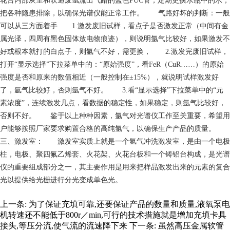
花台内部灰尘和吹通废氩流出气路的蓝色PUC管，定期更换水瓶中的水，
把各种隐患排除，以确保光谱仪能正常工作。 气路好坏的判断：一般
可以从三方面着手 1.激发废旧试样，看点子是否激发正常（中间有金
属光泽，四周有黑色固体放电物痕迹），则说明氩气比较好，如果激发不
好或根本就打的白点子，则氩气不好，需更换， 2.激发完废旧试样，
打开“显示选择”下拉菜单中的：“原始强度”，看FeR（CuR……）的原始
强度是否和原来的数值相近（一般控制在±15%），就说明试样激发好
了，氩气比较好，否则氩气不好。 3.看“显示选择”下拉菜单中的“元
素浓度”，连续激发几点，看数据的稳定性，如果稳定，则氩气比较好，
否则不好。 鉴于以上种种因素，氩气对光谱仪工作至关重要，希望用
户能够按照厂家要求购置合格的高纯氩气，以确保生产产品的质量。
三、激发室： 激发室实质上就是一个氩气冲洗激发室，是由一个电极
柱，电极、聚四氟乙烯套、火花架、火花台板和一个铸铝台构成，是光谱
仪的重要组成部分之一，其主要作用是用来把样品激发出来的元素的复合
光以提供给光栅进行分光变成单色光。
上一条:
为了保证充填可靠,还要保证产品的数量和质量,液氧泵电
机转速还不能低于800r／min,可行的技术措施就是增加充填卡具
接头,等压分流,使气流的流速降下来
下一条:
虽然高压金属软管