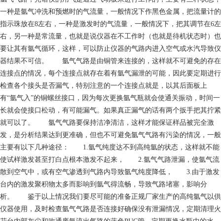
一种是氩气冲洗和预燃时的气流量，一般情况下作黑色金属，把流量计的
指示珠放在8左右，一种是激发时的气流量，一般情况下，把其调节在6左
右，另一种是常流量，也就是说仪器在不工作时（也就是待机状态时）也
要让其有氩气循环，这样，可以防止仪器的气路内进入空气或水汽导致仪
器结果不可信。 氩气气路是由铜管来连接的，这样就不可避免的存在
连接点的情况，每个连接点就存在着有氩气漏泄的可能，因此要定期进行
检查各个接头是否漏气，特别注意的一个连接点就是，以其后面板上
有“氩气入”的铜螺丝接口，因为每次更换氩气瓶就会使通关振动，时间一
长就会使接口松动，有可能漏气。如果真正漏气的话有两个扳手把其拧紧
就可以了。 氩气气路要保持洁净清洁，这样才能保证样品被完全激
发，是分析结果达到更准确，但也不可避免氩气气路有污染的情况，一般
主要有以下几种途径： 1.氩气纯度达不到高纯氩的状态，这样就不能
使试样激发甚至打白点根本激发不起来， 2.氩气气路泄漏，使氩气流
散到空气中，或有空气渗透到气路内导致氩气纯度降低， 3.由于激发
台内的激发聚积物太多而影响到氩气得流畅，导致气路堵塞，影响分
析。 鉴于以上情况我们要尽可能的准备正规厂家生产的高纯氩气以供
仪器使用，及时检查氩气气路是否连接好确保没有泄漏情况，定期清理火