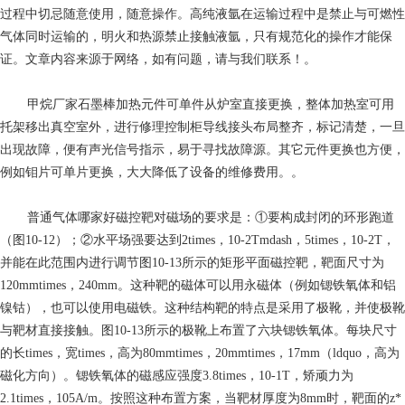
过程中切忌随意使用，随意操作。高纯液氩在运输过程中是禁止与可燃性
气体同时运输的，明火和热源禁止接触液氩，只有规范化的操作才能保
证。文章内容来源于网络，如有问题，请与我们联系！。
甲烷厂家
石墨棒加热元件可单件从炉室直接更换，整体加热室可用
托架移出真空室外，进行修理控制柜导线接头布局整齐，标记清楚，一旦
出现故障，便有声光信号指示，易于寻找故障源。其它元件更换也方便，
例如钼片可单片更换，大大降低了设备的维修费用。。
普通气体哪家好
磁控靶对磁场的要求是：①要构成封闭的环形跑道
（图10-12）；②水平场强要达到2times，10-2Tmdash，5times，10-2T，
并能在此范围内进行调节图10-13所示的矩形平面磁控靶，靶面尺寸为
120mmtimes，240mm。这种靶的磁体可以用永磁体（例如锶铁氧体和铝
镍钴），也可以使用电磁铁。这种结构靶的特点是采用了极靴，并使极靴
与靶材直接接触。图10-13所示的极靴上布置了六块锶铁氧体。每块尺寸
的长times，宽times，高为80mmtimes，20mmtimes，17mm（ldquo，高为
磁化方向）。锶铁氧体的磁感应强度3.8times，10-1T，矫顽力为
2.1times，105A/m。按照这种布置方案，当靶材厚度为8mm时，靶面的z*