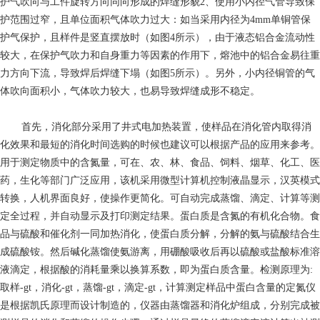
护气吹向与工件旋转方向同向形成的焊缝形貌2、使用小内径气管导致保
护范围过窄，且单位面积气体吹力过大：如当采用内径为4mm单铜管保
护气保护，且样件是竖直摆放时（如图4所示），由于液态铝合金流动性
较大，在保护气吹力和自身重力等因素的作用下，熔池中的铝合金易往重
力方向下流，导致焊后焊缝下塌（如图5所示）。另外，小内径铜管的气
体吹向面积小，气体吹力较大，也易导致焊缝成形不稳定。
首先，消化部分采用了井式电加热装置，使样品在消化管内取得消
化效果和最短的消化时间选购的时候也建议可以根据产品的应用来参考。
用于测定物质中的含氮量，可在、农、林、食品、饲料、烟草、化工、医
药，生化等部门广泛应用，该机采用微型计算机控制液晶显示，汉英模式
转换，人机界面良好，使操作更简化。可自动完成蒸馏、滴定、计算等测
定全过程，并自动显示及打印测定结果。蛋白质是含氮的有机化合物。食
品与硫酸和催化剂一同加热消化，使蛋白质分解，分解的氨与硫酸结合生
成硫酸铵。然后碱化蒸馏使氨游离，用硼酸吸收后再以硫酸或盐酸标准溶
液滴定，根据酸的消耗量乘以换算系数，即为蛋白质含量。检测原理为:
取样-gt，消化-gt，蒸馏-gt，滴定-gt，计算测定样品中蛋白含量的定氮仪
是根据凯氏原理而设计制造的，仪器由蒸馏器和消化炉组成，分别完成被