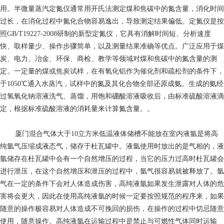
用。半微量蒸汽定氮仪通常用开氏法测定煤和焦碳中的氮含量，消化时间
过长，在消化过程中氮化合物容易逸出，导致测定结果偏低。定氮仪是按
照GB/T19227-2008研制的新型定氮仪，它具有消解时间短、分析速度
快、取样量少、操作步骤简单，以及测量结果准确等优点。广泛应用于煤
炭、电力、冶金、环保、商检、教学等领域对煤和焦碳中的氮含量的测
定。一定量的煤或焦炭试样，在有氧化铝作为催化剂和疏松剂的条件下，
于1050℃通入水蒸汽，试样中的氮及其化合物全部还原成氨。生成的氨经
过氢氧化钠溶液洗气、蒸馏，用饱和硼酸溶液吸收后，由标准硫酸溶液滴
定，根据标准硫酸溶液的消耗量来计算氮含量。。
厦门混合气体
大于10立方米低温液体储槽不能放在室内液氩是将高
纯氩气压缩成液态气，储存于杜瓦罐中。液氩使用时放出的是气相的，液
氩储存在杜瓦罐中会有一个自然增压的过程，当它的压力过高时杜瓦罐会
进行泄压，在这个自然增压和泄压的过程中，氩气很容易就被释放了。氩
气在一定的条件下会对人体造成伤害，高纯液氩如果发生泄露对人体的危
害将会更大，因此在使用高纯液氩的时候一定要按照规范的程序来，如果
随意的操作极容易对人体造成不可挽回的损伤，在操作的过程中切忌随意
使用，随意操作。高纯液氩在运输过程中是禁止与可燃性气体同时运输