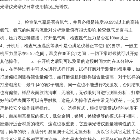
光谱仪光谱仪日常使用情况_光谱仪。
3、检查氩气瓶是否有氩气，并且必须是纯度99.99%以上的高纯
氩气，氩气的纯度与流量对分析测量值有很大影响.检查氩气是否与主
机，压力表正确链接，打开氩气阀，检查氩气压力是否在10bar以上
4、开机后，检查气压温度等条件是否满足仪器正常使用的要求。一般主
机压力显示在5-5.5之间，温度在38正负1之间，一切正常时候就可以开始
其他操作。 5、在开机之后到可以测量的这段时间大约在10分钟左
右，在等待过程中可以先进行式样打磨，试样打磨对于测量也很重要，如
打磨偏细则测得碳含量偏低，如打磨偏粗则测得碳含量偏高，对于试样的
打磨粗磨后，最*用40的砂子细磨。同一点也不能进行2次激发，否则结果
也有偏差。样品表面纹路清晰，无缩孔，无砂眼则可进行测量分析，打磨
好的试样表面不可以有手触摸，这是人为操作误差中常见的误差，一定要
严格按安全操作规程操作。 6、选择模式，根据所测量试样的材质不
同，而采用其相应的模式，低合金钢，铬钢，铬镍钢等的模式并不相同，
应选择适合材质的模式，这点也很重要，它直读光谱仪测量准确性的关
键，简单的说，直读分析测量属于定性定量分析，所以它比其它定性半定
量或者定量分析都要更加准确，这也是本文的核心—仪器分析中直读光谱