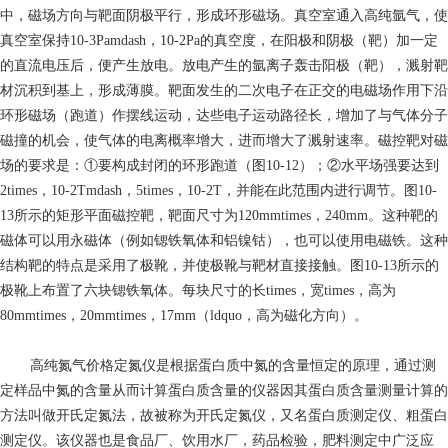
中，磁场方向与靶面阴极平行，形成环形磁场。真空室通入高纯氩气，使
真空室保持10-3Pamdash，10-2Pa的真空度，在阳极和阴极（靶）加一定
的直流电压后，便产生放电。放电产生的氩离子轰击阳极（靶），溅射靶
材沉积到基上，形成薄膜。靶面发生的二次电子在正交的电磁场作用下沿
环形磁场（跑道）作摆线运动，达些电子运动路径长，增加了与气体分子
磁撞的机会，使气体的电离概率增大，进而增大了溅射速率。磁控靶对磁
场的要求是：①要构成封闭的环形跑道（图10-12）；②水平场强要达到
2times，10-2Tmdash，5times，10-2T，并能在此范围内进行调节。图10-
13所示的矩形平面磁控靶，靶面尺寸为120mmtimes，240mm。这种靶的
磁体可以用永磁体（例如锶铁氧体和铝镍钴），也可以使用电磁铁。这种
结构靶的特点是采用了极靴，并使极靴与靶材直接接触。图10-13所示的
极靴上布置了六块锶铁氧体。每块尺寸的长times，宽times，高为
80mmtimes，20mmtimes，17mm（ldquo，高为磁化方向）。
高纯氮气价格
定氮仪是根据蛋白质中氮的含量恒定的原理，通过测
定样品中氮的含量从而计算蛋白质含量的仪器因其蛋白质含量测量计算的
方法叫做开氏定氮法，故被称为开氏定氮仪，又名蛋白质测定仪、粗蛋白
测定仪。该仪器也是食品厂、饮用水厂，药品检验，肥料测定中广泛应