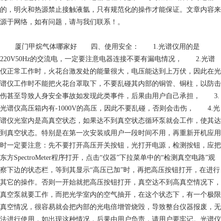
的，明火和热源禁止接触液氩，只有规范化的操作才能保证。文章内容来
源于网络，如有问题，请与我们联系！。
厦门甲烷气体哪家好
四、使用安全： 1.光谱仪用的是
220V50Hz的交流电，一定要注意电器连接不要有漏电情况， 2.光谱
仪正常工作时，火花台激发处的能量很大，电压能达到上万伏，因此在光
谱仪工作时不能把火花台罩取下，不要乱碰其内部的铜管、铜柱，以防击
伤甚至导致人身安全事故如发现此类事件，后果由用户自己承担， 3.
光谱仪高压箱内有-1000V的高压，因此不要乱碰，否则会击伤， 4.光
谱仪光室内是高真空状态，如果达不到真空状态循环泵就会工作，使其达
到真空状态。特别是在第一次安装或用户一段时间不用，再重新开机应用
时一定要注意：先不要打开高压开关按钮，光打开电源，检测按钮，应把
东方SpectroMeter程序打开，点击“仪器”下拉菜单中的“检测真空电路”观
察下边的状态栏，等到其显示“高压已加”时，再把高压按钮打开，在进行
其它的操作。否则一开始就把高压按钮打开，真空达不到高真空情况下，
真空泵就要工作，而把光学室内的空气抽开，在这个状态下，有一个极限
真空情况，很容易就会把内部的光电倍增管烧毁，导致整台仪器报废，无
法进行使用，如出现这种情况，后果由用户负责，请用户要牢记。光谱仪