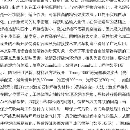
（MIG）方法焊接铝合金时，容易产生气孔、焊接裂纹以及焊接变形大等
问题，制约了其在工业中的应用推广。与常规的焊接方法相比，激光焊接
是一种功能多、适应性强、可靠性高的精密焊接方法，且易于实现自动
化。由于激光高的功率密度，焊接时热输入量低，在保证熔深的基础上，
焊接热影响区小，焊接变形小，激光焊接不需要真空装置，因此激光焊接
具有质量高、精度高、速度高的特点。同时随着大功率、高性能激光加工
设备的不断开发使得铝合金激光焊接技术在汽车制造业得到了广泛应用。
本文以车用铝合金滤清器为研究对象，分析了车用铝合金滤清器焊接的工
艺要点及相关影响因素。滤清器焊缝为环焊缝，接头为锁底对接，要求焊
缝表观均匀美观，熔宽达2mm以上，熔深达1.5mm以上，样件如图1所
示。图1样件1设备、材料及方法设备：Trumpf3001激光器和焊接头（光
学配置：聚焦镜焦长为300mm、准直镜200mm、光纤芯径300μm），如图
2所示；图2Trumpf激光器和焊接头材料：6系铝合金；方法：激光焊接头
在固定位置不动，工件绕固定轴旋转实现环焊缝焊接，焊接过程采用高纯
Ar气旁轴保护。2焊接工艺易出现的问题1、保护气吹向导致的问题：当
保护气吹向与工件旋转方向同向时，即保护气后吹，因而焊接过程中保护
气不能及时将待焊焊缝处空气排开，易导致焊接过程中空气的混入，从而
使得焊缝极易氧化，焊后焊缝表面发黑且成形很差（如图3所示）。图3保