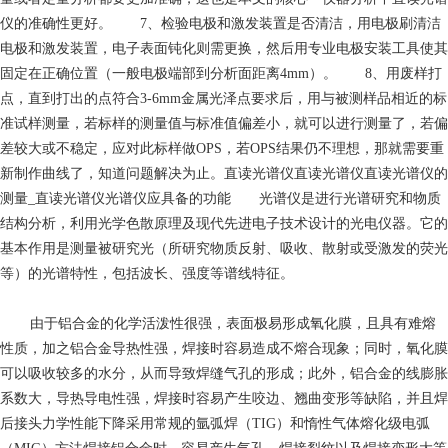
仪的准确性更好。 7、检验电极和激发装置是否清洁，用电极刷清洁
电极和激发装置，电子表面钝化则需更换，然后用专业电极安装工具使其
固定在正确位置（一般电极端部到分析面距离4mm）。 8、用废样打
点，直到打出的点符合3-6mm金属光泽点要求后，用与被测样品相近的标
准试样测量，若标样的测量值与标准值偏差小，就可以进行测量了，若偏
差较大或不稳定，应对此标样做OPS，若OPS结果仍不理想，那就需要重
新制作曲线了，知道问题解决为止。直读光谱仪直读光谱仪直读光谱仪的
测量_直读光谱仪光谱仪应具备的功能 光谱仪是进行光谱研究和物质
结构分析，利用光学色散原理及现代先进电子技术设计的光电仪器。它的
基本作用是测量被研究光（所研究物质反射、吸收、散射或受激发的荧光
等）的光谱特性，包括波长、强度等谱线特征。
由于铝合金的化学活泼性很强，表面极易形成氧化膜，且具有难熔
性质，加之铝合金导热性强，焊接时容易造成不熔合现象；同时，氧化膜
可以吸收较多的水分，从而导致焊缝气孔的形成；此外，铝合金的线膨胀
系数大，导热导电性强，焊接时容易产生咬边、翘曲变形等缺陷，并且焊
后接头力学性能下降采用常规的氩弧焊（TIG）和惰性气体熔化级电弧