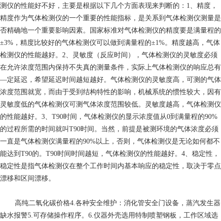
测仪的性能好不好，主要是根据以下几个方面表现来判断的：1、精度，
精度作为气体检测仪的一个重要的性能指标，是关系到气体检测仪测量是
否精确地一个重要影响因素。国家标准对气体检测仪的精度要是满量程的
±3%，精度比较好的气体检测仪可以做到满量程的±1%。精度越高，气体
检测仪的性能越好。2、灵敏度（反应时间），气体检测仪的灵敏度必须
在允许浓度范围内保持不失真的测量条件，实际上气体检测仪的响应总有
—定延迟，希望延迟时间越短越好。气体检测仪的灵敏度高，可测的气体
浓度范围就宽，而由于受到结构特性的影响，机械系统的惯性较大，因有
灵敏度低的气体检测仪可测气体浓度范围较低。灵敏度越高，气体检测仪
的性能越好。3、T90时间，气体检测仪的显示浓度值从0到满量程的90%
的过程所需的时间就叫T90时间。当然，前提是被测环境的气体浓度必须
一直是气体检测仪满量程的90%以上，否则，气体检测仪是无论如何都不
能达到T90的。T90时间时间越短，气体检测仪的性能越好。4、稳定性，
稳定性是指气体检测仪在整个工作时间内基本响应的稳定性，取决于零点
漂移和区间漂移。
高纯二氧化碳价格
4.各种安全维护：消化管安全门设备，蒸汽发生器
缺水报警5.可存储操作程序。6.仪器外壳选用特制喷塑钢板，工作区域选