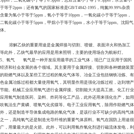
5ppm，二氧化碳小于等于0.5ppm，总烃含量小于等于0.5ppm，水含量小
于等于2ppm；还有氮气的国家标准是GB/T4842-1995，纯氮99.99%杂质
含量为氢小于等于5ppm，氧小于等于10ppm，一氧化碳小于等于5ppm，
二氧化碳小于等于5ppm，甲烷小于等于5ppm，水小于等于5ppm。沈阳气
体。
溶解乙炔的重要用途是金属焊接与切割、喷镀、表面淬火和热加工
等此外，乙炔气最早的应用是用来照明，主要的使用场合为航标灯。
5、氧气 氧气是一种开发应用最早的工业气体，现已广泛应用于国民
经济和社会发展的各个领域。其主要用于金属焊接、切割和各种燃烧装置
的助燃气体以及某些工艺过程的氧化气体等。冶金工业包括钢铁冶炼、有
色金属冶炼过程都大量使用氧气，其明显作用是强化冶炼过程，达到增产
节能。机械工业应用氧气进行金属焊接、切割能大大提高工效。化工行业
应用氧气制造医药、染料、炸药等化工产品，此外还用来强化生产，如用
吹氧法生产黄磷、喷氧气化劣煤等。电子工业应用氧气，除用作助燃气体
外，还是制造半导体集成电路的氧化气体，是该行业不可缺少的高纯气体
之一，高纯氧气还是制造光导纤维的重要气体原料。氧气在国防上用途很
广，用量最大的是火箭。此外，可以利用氧作氧化剂进行磁流体发电，利