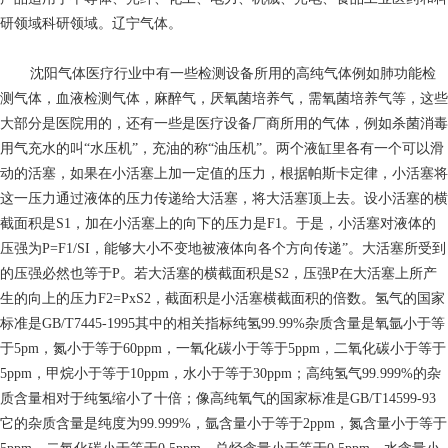
研领域科研领域。辽宁气体。
沈阳气体医疗行业中有一些检测设备所用的高纯气体例如肺功能检
测气体，血液检测气体，麻醉气，厌氧菌培养气，需氧菌培养气等，这些
大部分是医院用的，还有一些是医疗设备厂商所用的气体，例如杀菌消毒
用气充水的叫“水压机”，充油的称“油压机”。两个液缸里各有一个可以滑
动的活塞，如果在小活塞上加一定值的压力，根据帕斯卡定律，小活塞将
这一压力通过液体的压力传递给大活塞，将大活塞顶上去。设小活塞的横
截面积是S1，加在小活塞上的向下的压力是F1。于是，小活塞对液体的
压强为P=F1/SI，能够大小不变地被液体向各个方向传递”。大活塞所受到
的压强必然也等于P。若大活塞的横截面积是S2，压强P在大活塞上所产
生的向上的压力F2=PxS2，截面积是小活塞横截面积的倍数。氢气的国家
标准是GB/T7445-1995其中的相关指标纯氢99.99%杂质含量是氧氩小于等
于5pm，氮小于等于60ppm，一氧化碳小于等于5ppm，二氧化碳小于等于
5ppm，甲烷小于等于10ppm，水小于等于30ppm；高纯氢气99.999%的杂
质含量相对于纯氢缩小了十倍；像高纯氧气的国家标准是GB/T14599-93
它的杂质含量是纯度为99.999%，氩含量小于等于2ppm，氮含量小于等于