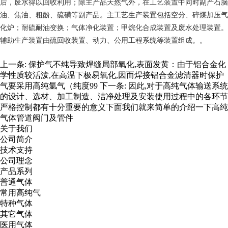
后，废水得以回收利用；除主产品天然气外，在工艺装置中同时副产石脑
油、焦油、粗酚、硫磺等副产品。主工艺生产装置包括空分、碎煤加压气
化炉；耐硫耐油变换；气体净化装置；甲烷化合成装置及废水处理装置。
辅助生产装置由硫回收装置、动力、公用工程系统等装置组成。。
上一条:
保护气不纯导致焊缝局部氧化,表面发黄：由于铝合金化
学性质较活泼,在高温下极易氧化,因而焊接铝合金滤清器时保护
气要采用高纯氩气（纯度99
下一条:
因此,对于高纯气体输送系统
的设计、选材、加工制造、洁净处理及安装使用过程中的各环节
严格控制都有十分重要的意义下面我们就来简单的介绍一下高纯
气体管道阀门及管件
关于我们
公司简介
技术支持
公司理念
产品系列
普通气体
常用高纯气
特种气体
其它气体
医用气体