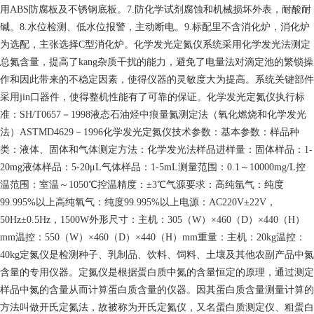
用ABS防腐板及不锈钢底板。7.防化学试剂腐蚀和机械损坏外表，耐酸耐
碱。8.水位检测、低水位报警，主动断电。9.标配里不含消化炉，消化炉
为选配，主张选择C型消化炉。化学发光定氮仪系统采用化学发光法测定
总氮含量，提高了kang杂质干扰的能力，避免了电量法对滴定池的繁锁操
作和因此带来的不稳定因素，使得仪器的灵敏度大为提高。系统关键部件
采用jin口器件，使得整机性能有了可靠的保证。化学发光定氮仪执行标
准：SH/T0657－1998液态石油烃中痕量氮测定法（氧化燃烧和化学发光
法）ASTMD4629－1996化学发光定氮仪技术参数：基本参数：样品种
类：液体、固体和气体测定方法：化学发光法样品进样量：固体样品：1-
20mg液体样品：5-20μL气体样品：1-5mL测量范围：0.1～10000mg/L控
温范围：室温～1050℃控温精度：±3℃气源要求：高纯氩气：纯度
99.995%以上高纯氧气：纯度99.995%以上电源：AC220V±22V，
50Hz±0.5Hz，1500W外形尺寸：主机：305（W）×460（D）×440（H）
mm温控：550（W）×460（D）×440（H）mm重量：主机：20kg温控：
40kg定氮仪是检测种子、乳制品、饮料、饲料、土壤及其他农副产品中氮
含量的专用仪器。定氮仪是根据蛋白质中氮的含量恒定的原理，通过测定
样品中氮的含量从而计算蛋白质含量的仪器。因其蛋白质含量测量计算的
方法叫做开氏定氮法，故被称为开氏定氮仪，又名蛋白质测定仪、粗蛋白