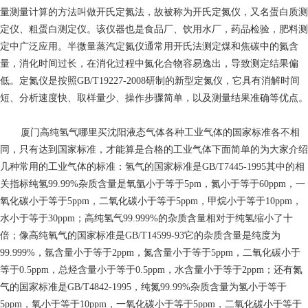
量测量计算的方法叫做开氏定氮法，故被称为开氏定氮仪，又名蛋白质测
定仪、粗蛋白测定仪。该仪器也是食品厂、饮用水厂，药品检验，肥料测
定中广泛应用。半微量蒸汽定氮仪通常用开氏法测定煤和焦碳中的氮含
量，消化时间过长，在消化过程中氮化合物容易逸出，导致测定结果偏
低。定氮仪是按照GB/T19227-2008研制的新型定氮仪，它具有消解时间
短、分析速度快、取样量少、操作步骤简单，以及测量结果准确等优点。
厦门高纯氢气哪里买
沈阳液态气体各种工业气体的国家标准各不相
同，只有达到国家标准，才能算是合格的工业气体下面简单的为大家介绍
几种常用的工业气体的标准：氢气的国家标准是GB/T7445-1995其中的相
关指标纯氢99.99%杂质含量是氧氩小于等于5pm，氮小于等于60ppm，一
氧化碳小于等于5ppm，二氧化碳小于等于5ppm，甲烷小于等于10ppm，
水小于等于30ppm；高纯氢气99.999%的杂质含量相对于纯氢缩小了十
倍；像高纯氧气的国家标准是GB/T14599-93它的杂质含量是纯度为
99.999%，氩含量小于等于2ppm，氮含量小于等于5ppm，二氧化碳小于
等于0.5ppm，总烃含量小于等于0.5ppm，水含量小于等于2ppm；还有氮
气的国家标准是GB/T4842-1995，纯氮99.99%杂质含量为氢小于等于
5ppm，氧小于等于10ppm，一氧化碳小于等于5ppm，二氧化碳小于等于