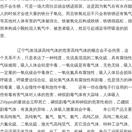
也不会生锈，可是一场大雨往后就会锈迹斑斑。这是因为氧气在有水存鄙
人的时候才会使大量的铁分子氧化。而且铁氧化后不只会有铁锈还有氢气
等其他对人体有害的气体被排出。铁被氧化后构成铁锈，铁锈很疏松，很
简单构成小颗粒混入氧气中。被患者吸入，然后引起感染等呼吸道的损
害。
辽宁气体浅谈高纯气体的危害高纯气体的概念会不会伤害，这
个关系不大，只是表达了一种纯度，先说臭混混的二氧化硫，具有腐蚀性
气味难闻，吸入人体会轻度中毒，一氧化碳是有毒气体，无色无味，吸入
一定量的一氧化碳会中毒身亡，一氧化氮具有腐蚀性，吸入人体后会损坏
呼吸道，呼吸窘迫综合征。硫化氢气体具有腐蚀性和剧毒，也是强力的神
经毒素，吸入会慢性中毒和急性中毒。 还有一些在微电子行业用的一
些有毒有害气体对人体的危害，砷烷剧毒气体有大蒜味，人体吸入
250ppm的量就会立即死亡，磷烷剧毒气体和砷烷的危害性相仿，乙硼烷
剧毒气体，有臭臭的异味，人体吸入微量就会中毒。 本公司产品主要
有高纯氢气、高纯氧气、氮气、氩气、氨气，高纯乙炔、高纯二氧化碳、
六氟化硫、二氧化硫，激光气高纯笑气、其它混合气体、特种工业气体。
产品适用于半导体、光纤、化工、电力、机械、光电、食品工业医药和科