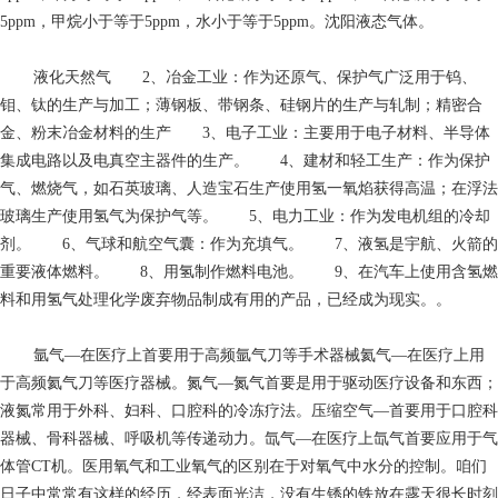
5ppm，甲烷小于等于5ppm，水小于等于5ppm。沈阳液态气体。
液化天然气
2、冶金工业：作为还原气、保护气广泛用于钨、
钼、钛的生产与加工；薄钢板、带钢条、硅钢片的生产与轧制；精密合
金、粉末冶金材料的生产 3、电子工业：主要用于电子材料、半导体
集成电路以及电真空主器件的生产。 4、建材和轻工生产：作为保护
气、燃烧气，如石英玻璃、人造宝石生产使用氢一氧焰获得高温；在浮法
玻璃生产使用氢气为保护气等。 5、电力工业：作为发电机组的冷却
剂。 6、气球和航空气囊：作为充填气。 7、液氢是宇航、火箭的
重要液体燃料。 8、用氢制作燃料电池。 9、在汽车上使用含氢燃
料和用氢气处理化学废弃物品制成有用的产品，已经成为现实。。
氩气—在医疗上首要用于高频氩气刀等手术器械氦气—在医疗上用
于高频氦气刀等医疗器械。氮气—氮气首要是用于驱动医疗设备和东西；
液氮常用于外科、妇科、口腔科的冷冻疗法。压缩空气—首要用于口腔科
器械、骨科器械、呼吸机等传递动力。氙气—在医疗上氙气首要应用于气
体管CT机。医用氧气和工业氧气的区别在于对氧气中水分的控制。咱们
日子中常常有这样的经历，经表面光洁，没有生锈的铁放在露天很长时刻