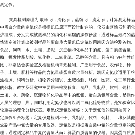
测定仪。
夹具
检测原理为:取样-gt，消化-gt，蒸馏-gt，滴定-gt，计算测定样品
中蛋白含量的定氮仪是根据凯氏原理而设计制造的，仪器由蒸馏器和消化
炉组成，分别完成被测样品的消化和蒸馏的操作步骤；通过样品最终的蒸
馏滴定液计算出被测样品的蛋白质含量凯氏定氮仪用凯氏方法检测谷物、
食品、饲料、水、土壤、淤泥、沉淀物和化学品中的氨、蛋白质氮含量、
酚、挥发性脂肪酸、氰化物、二氧化硫、乙醇等含量。具有相当好的性价
比，非常适合实验室及检验机构常规检测。广泛用于食品、农作物、种
子、土壤、肥料等样品的含氮量或蛋白质含量分析。凯氏定氮仪适用于粮
油检测、饲料分析、植物养分测试、土肥检测、环保、医药、化工等行业
的分析、教学及研究中主要用来检测粮食、食品、乳制品、饮料、饲料、
土壤、水、药物、沉淀物和化学品等中的氨氮、蛋白质氮等含量，是操作
人员的理想工具，同时利用定氮仪也可以测二氧化硫等物质，是实验室比
较重要的理化分析仪器。定氮仪定氮仪标签：关于定氮仪的应用如何？_
定氮仪组合标题：定氮仪是检测种子、乳制品、饮料、饲料、土壤及其他
农副产品中氮含量的专用仪器。定氮仪是根据蛋白质中氮的含量恒定的原
理，通过测定样品中氮的含量从而计算蛋白质含量的仪器。因其蛋白质含