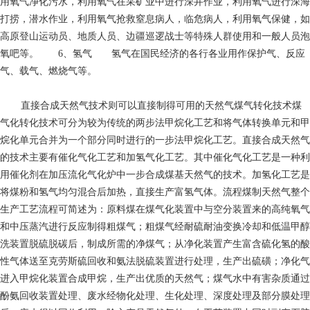
用氧气净化污水，利用氧气在采矿业中进行深井作业，利用氧气进行深海
打捞，潜水作业，利用氧气抢救窒息病人，临危病人，利用氧气保健，如
高原登山运动员、地质人员、边疆巡逻战士等特殊人群使用和一般人员泡
氧吧等。 6、氢气 氢气在国民经济的各行各业用作保护气、反应
气、载气、燃烧气等。
直接合成天然气技术则可以直接制得可用的天然气煤气转化技术煤
气化转化技术可分为较为传统的两步法甲烷化工艺和将气体转换单元和甲
烷化单元合并为一个部分同时进行的一步法甲烷化工艺。直接合成天然气
的技术主要有催化气化工艺和加氢气化工艺。其中催化气化工艺是一种利
用催化剂在加压流化气化炉中一步合成煤基天然气的技术。加氢化工艺是
将煤粉和氢气均匀混合后加热，直接生产富氢气体。流程煤制天然气整个
生产工艺流程可简述为：原料煤在煤气化装置中与空分装置来的高纯氧气
和中压蒸汽进行反应制得粗煤气；粗煤气经耐硫耐油变换冷却和低温甲醇
洗装置脱硫脱碳后，制成所需的净煤气；从净化装置产生富含硫化氢的酸
性气体送至克劳斯硫回收和氨法脱硫装置进行处理，生产出硫磺；净化气
进入甲烷化装置合成甲烷，生产出优质的天然气；煤气水中有害杂质通过
酚氨回收装置处理、废水经物化处理、生化处理、深度处理及部分膜处理