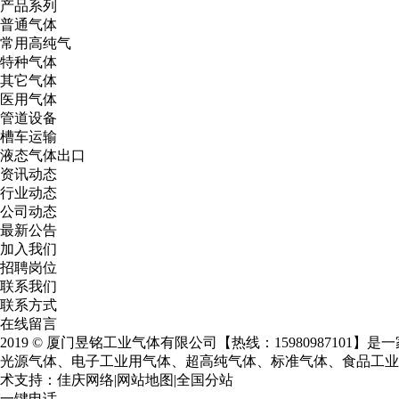
产品系列
普通气体
常用高纯气
特种气体
其它气体
医用气体
管道设备
槽车运输
液态气体出口
资讯动态
行业动态
公司动态
最新公告
加入我们
招聘岗位
联系我们
联系方式
在线留言
2019 © 厦门昱铭工业气体有限公司【热线：15980987101
光源气体、电子工业用气体、超高纯气体、标准气体、食品工业用气体等几十个系
术支持：
佳庆网络
|
网站地图
|
全国分站
一键电话