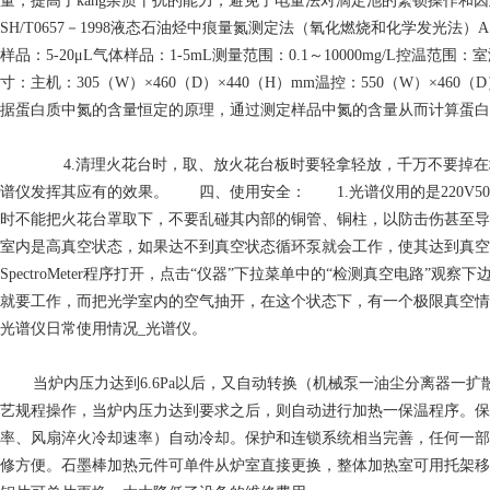
量，提高了kang杂质干扰的能力，避免了电量法对滴定池的繁锁操作和
SH/T0657－1998液态石油烃中痕量氮测定法（氧化燃烧和化学发光法
样品：5-20μL气体样品：1-5mL测量范围：0.1～10000mg/L控温范围：
寸：主机：305（W）×460（D）×440（H）mm温控：550（W）×
据蛋白质中氮的含量恒定的原理，通过测定样品中氮的含量从而计算蛋白
4.清理火花台时，取、放火花台板时要轻拿轻放，千万不要掉在
谱仪发挥其应有的效果。 四、使用安全： 1.光谱仪用的是220V5
时不能把火花台罩取下，不要乱碰其内部的铜管、铜柱，以防击伤甚至导致
室内是高真空状态，如果达不到真空状态循环泵就会工作，使其达到真空
SpectroMeter程序打开，点击“仪器”下拉菜单中的“检测真空电
就要工作，而把光学室内的空气抽开，在这个状态下，有一个极限真空情
光谱仪日常使用情况_光谱仪。
当炉内压力达到6.6Pa以后，又自动转换（机械泵一油尘分离器
艺规程操作，当炉内压力达到要求之后，则自动进行加热一保温程序。保
率、风扇淬火冷却速率）自动冷却。保护和连锁系统相当完善，任何一部
修方便。石墨棒加热元件可单件从炉室直接更换，整体加热室可用托架移