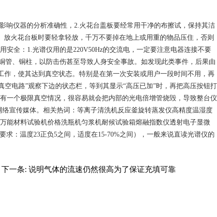
影响仪器的分析准确性，2.火花台盖板要经常用干净的布擦试，保持其洁
取、放火花台板时要轻拿轻放，千万不要掉在地上或用重的物品压住，否则
：1.光谱仪用的是220V50Hz的交流电，一定要注意电器连接不要
的铜管、铜柱，以防击伤甚至导致人身安全事故。如发现此类事件，后果由
就会工作，使其达到真空状态。特别是在第一次安装或用户一段时间不用，再
检测真空电路”观察下边的状态栏，等到其显示“高压已加”时，再把高压按钮打
有一个极限真空情况，很容易就会把内部的光电倍增管烧毁，导致整台仪
网络宣传媒体。相关热词：等离子清洗机反应釜旋转蒸发仪高精度温湿度
万能材料试验机价格洗瓶机匀浆机耐候试验箱熔融指数仪透射电子显微
求：温度23正负5之间，适度在15-70%之间），一般来说直读光谱仪的
下一条:
说明气体的流速仍然很高为了保证充填可靠