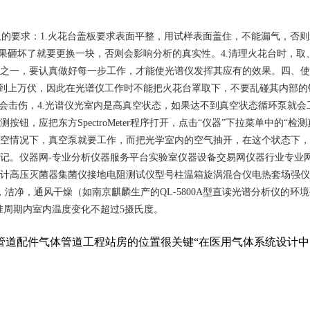
的要求：1.火花台盖板要求表面平整，用试样表面盖住，不能漏气，否则
如果砸坏了就要更换一块，否则会影响分析的真实性。4.清理火花台时，
一，要认真做好每一步工作，才能使光谱仪发挥其应有的效果。四、使用安全
达到上万伏，因此在光谱仪工作时不能把火花台罩取下，不要乱碰其内部
，否则会击伤，4.光谱仪光室内是高真空状态，如果达不到真空状态循环泵
，应把东方SpectroMeter程序打开，点击“仪器”下拉菜单中的“
空情况下，真空泵就要工作，而把光学室内的空气抽开，在这个状态下，
记。仪器网-专业分析仪器服务平台实验室仪器设备交易网仪器行业专业
计高压灭菌器集菌仪接地电阻测试仪型号柱温箱旋涡混合仪电热套场强仪
，通风干燥（如南京麒麟生产的QL-5800A型直读光谱分析仪的环境要
准周期内室内温度变化不超过5摄氏度。
管道配件气体管道工程站房的位置很关键“在医用气体系统设计中