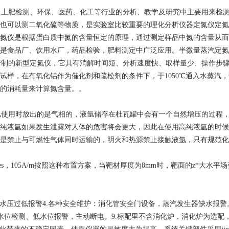
、土肥检测、环保、医药、化工等行业的分析、教学及研究中主要用来检
也可以测二氧化硫等物质，是实验室比较重要的理化分析仪器定氮仪定氮
氮仪是根据蛋白质中氮的含量恒定的原理，通过测定样品中氮的含量从而
是食品厂、饮用水厂，药品检验，肥料测定中广泛应用。半微量蒸汽定氮
2008研制的新型定氮仪，它具有消解时间短、分析速度快、取样量少、操
试样，在有氧化铝作为催化剂和疏松剂的条件下，于1050℃通入水蒸汽
的消耗量来计算氮含量。。
氩使用时放出的是气相的，液氩储存在杜瓦罐中会有一个自然增压的过程
纯液氩如果发生泄露对人体的危害将会更大，因此在使用高纯液氩的时候
是禁止与可燃性气体同时运输的，明火和热源禁止接触液氩，只有规范化
1times，105A/m按照这种布置方案，当靶材厚度为8mm时，靶面的z*大水平
水压过低报警4.各种安全维护：消化管安全门设备，蒸汽发生器缺水报警。
.水位检测、低水位报警，主动断电。9.标配里不含消化炉，消化炉为选