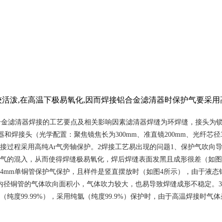
活泼,在高温下极易氧化,因而焊接铝合金滤清器时保护气要采用
金滤清器焊接的工艺要点及相关影响因素滤清器焊缝为环焊缝，接头为锁底
光器和焊接头（光学配置：聚焦镜焦长为300mm、准直镜200mm、光纤芯径3
接过程采用高纯Ar气旁轴保护。2焊接工艺易出现的问题1、保护气吹向
气的混入，从而使得焊缝极易氧化，焊后焊缝表面发黑且成形很差（如图3
4mm单铜管保护气保护，且样件是竖直摆放时（如图4所示），由于液
内径铜管的气体吹向面积小，气体吹力较大，也易导致焊缝成形不稳定。
度99.99%），采用纯氩（纯度99.9%）保护时，由于高温焊接时气