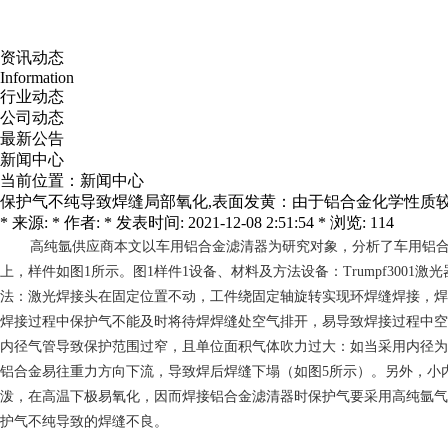
资讯动态
Information
行业动态
公司动态
最新公告
新闻中心
当前位置：
新闻中心
保护气不纯导致焊缝局部氧化,表面发黄：由于铝合金化学性质较
* 来源: * 作者: * 发表时间: 2021-12-08 2:51:54 * 浏览: 114
高纯氩供应商
本文以车用铝合金滤清器为研究对象，分析了车用铝合
上，样件如图1所示。图1样件1设备、材料及方法设备：Trumpf3001激
法：激光焊接头在固定位置不动，工件绕固定轴旋转实现环焊缝焊接，焊
焊接过程中保护气不能及时将待焊焊缝处空气排开，易导致焊接过程中空
内径气管导致保护范围过窄，且单位面积气体吹力过大：如当采用内径为
铝合金易往重力方向下流，导致焊后焊缝下塌（如图5所示）。另外，小
泼，在高温下极易氧化，因而焊接铝合金滤清器时保护气要采用高纯氩气（纯
护气不纯导致的焊缝不良。