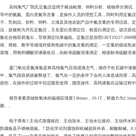
高纯氢气厂
凯氏定氮仪适用于粮油检测、饲料分析、植物养分测试
等中的氨氮、蛋白质氮等含量，是操作人员的理想工具，同时利用定氮仪
子、乳制品、饮料、饲料、土壤及其他农副产品中氮含量的专用仪器。定
法，故被称为开氏定氮仪，又名蛋白质测定仪、粗蛋白测定仪。该仪器也
氮化合物容易逸出，导致测定结果偏低。定氮仪是按照GB/T19227-
保、商检、教学等领域对煤和焦碳中的氮含量的测定。一定量的煤或焦炭
蒸馏，用饱和硼酸溶液吸收后，由标准硫酸溶液滴定，根据标准硫酸溶液
厦门氧化亚氮
液氩是将高纯氩气压缩成液态气，储存于杜瓦罐中液
中，氩气很容易就被释放了。氩气在一定的条件下会对人体造成伤害，高
损伤，在操作的过程中切忌随意使用，随意操作。高纯液氩在运输过程中
领导者素质
锶铁氧体的磁感应强度3.8times，10-1T，矫顽力为2.
膜。。
电子商务
3.主动式蒸馏操控、主动加水、主动水位操控、主动停水和
防腐板及不锈钢底板。7.防化学试剂腐蚀和机械损坏外表，耐酸耐碱。8