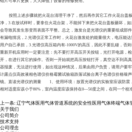
钼片可单片更换，大大降低了设备的维修费用。
按照上述步骤就把火花台清理干净了，然后再作其它工作火花台盖板
净，3.在放试样时，要拿住火花台架，不能掉下来把火花台盖板砸坏，
会导致其发生形变而表面不平整。总之，激发台是光谱仪的重要组成部件之
有漏电情况，2.光谱仪正常工作时，火花台激发处的能量很大，电压能
用户自己承担，3.光谱仪高压箱内有-1000V的高压，因此不要乱碰
重新开机应用时一定要注意：先不要打开高压开关按钮，光打开电源，检测按钮
开，在进行其它的操作。否则一开始就把高压按钮打开，真空达不到高真
器报废，无法进行使用，如出现这种情况，后果由用户负责，请用户要牢
计露点仪高效液相色谱仪价格霉菌试验箱跌落试验台离子色谱仪价格噪声
镜。直读光谱仪的测量 1、使用环境：放置光谱仪的实验室应该防震，洁净
相对适度应该小于80%，室内温度应该保持在0—50度之间，在同一个校
上一条:
辽宁气体医用气体管道系统的安全性医用气体终端气体
关于我们
公司简介
技术支持
公司理念