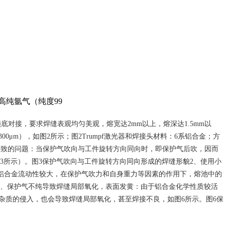
高纯氩气（纯度99
对接，要求焊缝表观均匀美观，熔宽达2mm以上，熔深达1.5mm以
00μm），如图2所示；图2Trumpf激光器和焊接头材料：6系铝合金；方
导致的问题：当保护气吹向与工件旋转方向同向时，即保护气后吹，因而
所示）。图3保护气吹向与工件旋转方向同向形成的焊缝形貌2、使用小
态铝合金流动性较大，在保护气吹力和自身重力等因素的作用下，熔池中的
3、保护气不纯导致焊缝局部氧化，表面发黄：由于铝合金化学性质较活
体杂质的侵入，也会导致焊缝局部氧化，甚至焊接不良，如图6所示。图6保