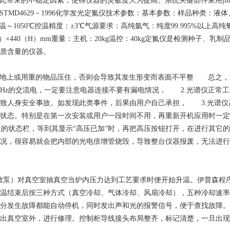
因此带来的不稳定因素，使得仪器的灵敏度大为提高。系统关键部件采用j
）ASTMD4629－1996化学发光定氮仪技术参数：基本参数：样品种类：
室温～1050℃控温精度：±3℃气源要求：高纯氩气：纯度99.995%以上高纯氧气：纯
460（D）×440（H）mm重量：主机：20kg温控：40kg定氮仪是检测
质含量的仪器。
地上或用重的物品压住，否则会导致其发生形变而表面不平整 总之，
0Hz的交流电，一定要注意电器连接不要有漏电情况， 2.光谱仪正常
人身安全事故。如发现此类事件，后果由用户自己承担， 3.光谱仪高压
状态。特别是在第一次安装或用户一段时间不用，再重新开机应用时一定
路”观察下边的状态栏，等到其显示“高压已加”时，再把高压按钮打开，在进
况，很容易就会把内部的光电倍增管烧毁，导致整台仪器报废，无法进行
一扩散泵）对真空室抽真空当炉内压力达到工艺要求时便开始升温。伊普森
温结束后按三种方式（真空冷却、气体冷却、风扇冷却），五种冷却速率
分发生故障都能自动停机，同时发出声和光的报警信号，便于查找故障。例
出真空室外，进行修理。控制柜导线接头布局整齐，标记清楚，一旦出现