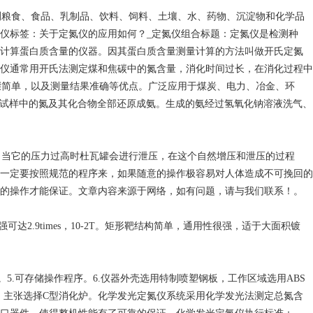
测粮食、食品、乳制品、饮料、饲料、土壤、水、药物、沉淀物和化学品
仪标签：关于定氮仪的应用如何？_定氮仪组合标题：定氮仪是检测种
计算蛋白质含量的仪器。因其蛋白质含量测量计算的方法叫做开氏定氮
仪通常用开氏法测定煤和焦碳中的氮含量，消化时间过长，在消化过程中
作步骤简单，以及测量结果准确等优点。广泛应用于煤炭、电力、冶金、环
，试样中的氮及其化合物全部还原成氨。生成的氨经过氢氧化钠溶液洗气、
，当它的压力过高时杜瓦罐会进行泄压，在这个自然增压和泄压的过程
一定要按照规范的程序来，如果随意的操作极容易对人体造成不可挽回的
的操作才能保证。文章内容来源于网络，如有问题，请与我们联系！。
场强可达2.9times，10-2T。矩形靶结构简单，通用性很强，适于大面积镀
5.可存储操作程序。6.仪器外壳选用特制喷塑钢板，工作区域选用ABS
配，主张选择C型消化炉。化学发光定氮仪系统采用化学发光法测定总氮含