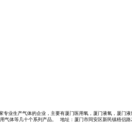
】是一家专业生产气体的企业，主要有
厦门医用氧
，
厦门液氧
，
厦门液
列产品。 地址：厦门市同安区新民镇梧侣路285号 电话(T el)：159