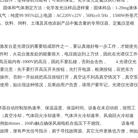
in口器件，使得整机性能有了可靠的保证。化学发光定氮仪执行标准：
液体、固体和气体测定方法：化学发光法样品进样量：固体样品：1-20mg液体
度99.995%以上电源：AC220V±22V，50Hz±0.5Hz，1500W外形尺
种子、乳制品、饮料、饲料、土壤及其他农副产品中氮含量的专用仪器。定氮仪是根
激发台是光谱仪的重要组成部件之一，要认真做好每一步工作，才能使光
工作时，火花台激发处的能量很大，电压能达到上万伏，因此在光谱仪工作
箱内有-1000V的高压，因此不要乱碰，否则会击伤， 4.光谱仪光
要注意：先不要打开高压开关按钮，光打开电源，检测按钮，应把东方
行其它的操作。否则一开始就把高压按钮打开，真空达不到高真空情况下，真空泵
使用，如出现这种情况，后果由用户负责，请用户要牢记。光谱仪光谱仪
程序器自动控制加热速率、保温温度、保温时间。设备在未启动前，按照工
（真空冷却，气体回火冷却速率、气体淬火冷却速率、风扇回火冷却速
如4times，104Pa触点确保风扇电机在低压下不烧毁。 设备维
故障，便有声光信号指示，易于寻找故障源。其它元件更换也方便，例如