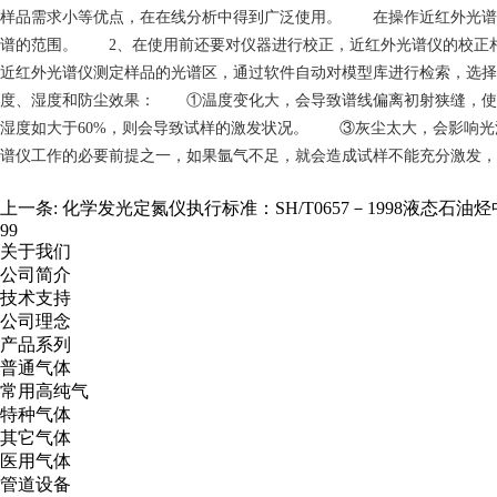
样品需求小等优点，在在线分析中得到广泛使用。 在操作近红外光谱仪的
谱的范围。 2、在使用前还要对仪器进行校正，近红外光谱仪的校正相
近红外光谱仪测定样品的光谱区，通过软件自动对模型库进行检索，选
度、湿度和防尘效果： ①温度变化大，会导致谱线偏离初射狭缝，使
湿度如大于60%，则会导致试样的激发状况。 ③灰尘太大，会影响
谱仪工作的必要前提之一，如果氩气不足，就会造成试样不能充分激发，
上一条:
化学发光定氮仪执行标准：SH/T0657－1998液态石油
99
关于我们
公司简介
技术支持
公司理念
产品系列
普通气体
常用高纯气
特种气体
其它气体
医用气体
管道设备