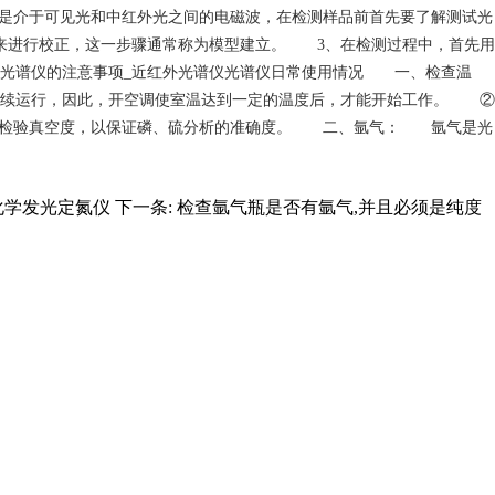
，是介于可见光和中红外光之间的电磁波，在检测样品前首先要了解测试光
来进行校正，这一步骤通常称为模型建立。 3、在检测过程中，首先用
外光谱仪的注意事项_近红外光谱仪光谱仪日常使用情况 一、检查温
连续运行，因此，开空调使室温达到一定的温度后，才能开始工作。 ②
须检验真空度，以保证磷、硫分析的准确度。 二、氩气： 氩气是光
6化学发光定氮仪
下一条:
检查氩气瓶是否有氩气,并且必须是纯度