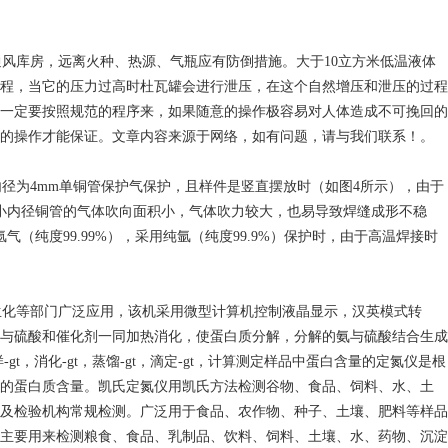
风库房，远离火种、热源、气瓶应有防倒措施。大于10立方米低温液体
程，当它的压力过高时杜瓦罐会进行泄压，在这个自然增压和泄压的过程
一定要按照规范的程序来，如果随意的操作极容易对人体造成不可挽回的
的操作才能保证。文章内容来源于网络，如有问题，请与我们联系！。
径为4mm单铜管保护气保护，且样件是竖直摆放时（如图4所示），由于
小内径铜管的气体吹向面积小，气体吹力较大，也易导致焊缝成形不稳
纯度99.99%），采用纯氩（纯度99.9%）保护时，由于高温焊接时
生化等部门广泛应用，该机采用微型计算机控制液晶显示，汉英模式转
与硫酸和催化剂一同加热消化，使蛋白质分解，分解的氨与硫酸结合生成
消化-gt，蒸馏-gt，滴定-gt，计算测定样品中蛋白含量的定氮仪是根
的蛋白质含量。凯氏定氮仪用凯氏方法检测谷物、食品、饲料、水、土
及检验机构常规检测。广泛用于食品、农作物、种子、土壤、肥料等样品
主要用来检测粮食、食品、乳制品、饮料、饲料、土壤、水、药物、沉淀