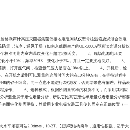
仪价格噪声计高压灭菌器集菌仪接地电阻测试仪型号柱温箱旋涡混合仪电
，洁净，通风干燥（如南京麒麟生产的QL-5800A型直读光谱分析仪
在同一个校准周期内室内温度变化不超过5摄氏度。 2、现场电源电压要
0V变化小于10%，频率50HZ，变化小于2%，并且一定要接地良好。 3、
链接，打开氩气阀，检查氩气压力是否在10bar以上。 4、开机后，检
5、在开机之后到可以测量的这段时间大约在10分钟左右，在等待过程中
40的砂子细磨。同一点也不能进行2次激发，否则结果也有偏差。样品表
规程操作。 6、选择模式，根据所测量试样的材质不同，而采用其相应
分析测量属于定性定量分析，所以它比其它定性半定量或者定量分析都要
子表面钝化则需更换，然后用专业电极安装工具使其固定在正确位置（一
z*大水平场强可达2.9times，10-2T。矩形靶结构简单，通用性很强，适于大