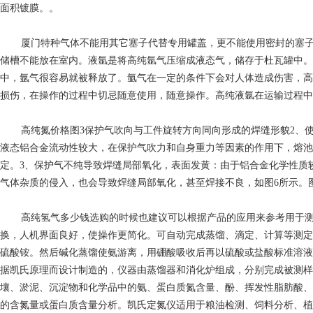
面积镀膜。。
厦门特种气体
不能用其它塞子代替专用罐盖，更不能使用密封的塞子
储槽不能放在室内。液氩是将高纯氩气压缩成液态气，储存于杜瓦罐中。
中，氩气很容易就被释放了。氩气在一定的条件下会对人体造成伤害，高
损伤，在操作的过程中切忌随意使用，随意操作。高纯液氩在运输过程中
高纯氮价格
图3保护气吹向与工件旋转方向同向形成的焊缝形貌2、
液态铝合金流动性较大，在保护气吹力和自身重力等因素的作用下，熔池
定。3、保护气不纯导致焊缝局部氧化，表面发黄：由于铝合金化学性质较
气体杂质的侵入，也会导致焊缝局部氧化，甚至焊接不良，如图6所示。
高纯氢气多少钱
选购的时候也建议可以根据产品的应用来参考用于
换，人机界面良好，使操作更简化。可自动完成蒸馏、滴定、计算等测定
硫酸铵。然后碱化蒸馏使氨游离，用硼酸吸收后再以硫酸或盐酸标准溶液滴定
据凯氏原理而设计制造的，仪器由蒸馏器和消化炉组成，分别完成被测样
壤、淤泥、沉淀物和化学品中的氨、蛋白质氮含量、酚、挥发性脂肪酸、
的含氮量或蛋白质含量分析。凯氏定氮仪适用于粮油检测、饲料分析、植