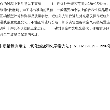
过程中要注意以下事项： 1、近红外光谱区范围为780~2526nm
对比较麻烦，为了得出准确的数值，一般需要80个以上的代表性样品用
择正确模型计算待测样品质量参数。近红外光谱仪近红外光谱仪操作近红
谱线强度发生变化，不能正常进行分析，炉前实验室要求空气调整装置
光源和计算机等仪器的正常运行。 ④对真空型光电光谱仪，使用前必
甚至导致整台仪器的损坏。
烃中痕量氮测定法（氧化燃烧和化学发光法）ASTMD4629－199