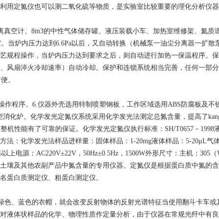
利用定氮仪也可以测二氧化硫等物质，是实验室比较重要的理化分析仪器
真空计、8m3的中性气体储存罐、液压装载小车、加热室维修架、氦
真空。当炉内压力达到6.6Pa以后，又自动转换（机械泵一油尘分离器一
艺规程操作，当炉内压力达到要求之后，则自动进行加热一保温程序。保
、风扇淬火冷却速率）自动冷却。保护和连锁系统相当完善，任何一部分
方便。
操作程序。6.仪器外壳选用特制喷塑钢板，工作区域选用ABS防腐板及不
型消化炉。化学发光定氮仪系统采用化学发光法测定总氮含量，提高了ka
性能有了可靠的保证。化学发光定氮仪执行标准：SH/T0657－1998液
发光法样品进样量：固体样品：1-20mg液体样品：5-20μL气体样品：1
电源：AC220V±22V，50Hz±0.5Hz，1500W外形尺寸：主机：305（W
饲料、土壤及其他农副产品中氮含量的专用仪器。定氮仪是根据蛋白质中氮
名蛋白质测定仪、粗蛋白测定仪。
色、蓝色的衣帽，就会改变反射物体的反射光谱特征当使用翻斗卡车或
对液体状样品的化学、物理性质作定量分析，由于仪器在常规光纤中有良