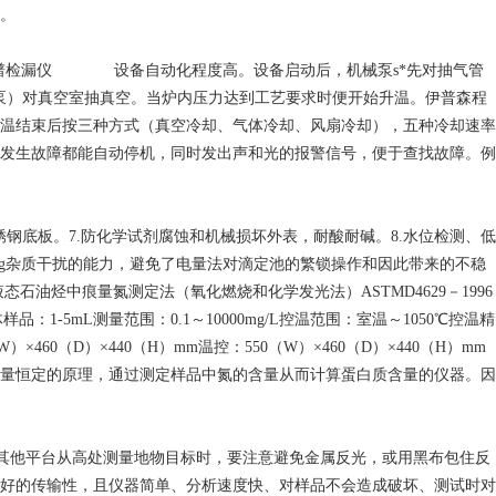
。
质谱检漏仪 设备自动化程度高。设备启动后，机械泵s*先对抽气管
扩散泵）对真空室抽真空。当炉内压力达到工艺要求时便开始升温。伊普森程
温结束后按三种方式（真空冷却、气体冷却、风扇冷却），五种冷却速率
发生故障都能自动停机，同时发出声和光的报警信号，便于查找故障。例
锈钢底板。7.防化学试剂腐蚀和机械损坏外表，耐酸耐碱。8.水位检测、低
ng杂质干扰的能力，避免了电量法对滴定池的繁锁操作和因此带来的不稳
态石油烃中痕量氮测定法（氧化燃烧和化学发光法）ASTMD4629－1996
-5mL测量范围：0.1～10000mg/L控温范围：室温～1050℃控温精
）×460（D）×440（H）mm温控：550（W）×460（D）×440（H）mm
的含量恒定的原理，通过测定样品中氮的含量从而计算蛋白质含量的仪器。因
其他平台从高处测量地物目标时，要注意避免金属反光，或用黑布包住反
好的传输性，且仪器简单、分析速度快、对样品不会造成破坏、测试时对