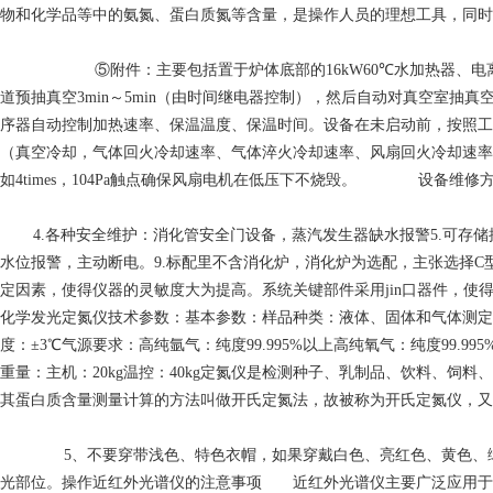
物和化学品等中的氨氮、蛋白质氮等含量，是操作人员的理想工具，同时
⑤附件：主要包括置于炉体底部的16kW60℃水加热器、电离
道预抽真空3min～5min（由时间继电器控制），然后自动对真空室抽
序器自动控制加热速率、保温温度、保温时间。设备在未启动前，按照工
（真空冷却，气体回火冷却速率、气体淬火冷却速率、风扇回火冷却速率
如4times，104Pa触点确保风扇电机在低压下不烧毁。 设备维修
4.各种安全维护：消化管安全门设备，蒸汽发生器缺水报警5.可存储
水位报警，主动断电。9.标配里不含消化炉，消化炉为选配，主张选择C
定因素，使得仪器的灵敏度大为提高。系统关键部件采用jin口器件，使得整机
化学发光定氮仪技术参数：基本参数：样品种类：液体、固体和气体测定方法：化学
度：±3℃气源要求：高纯氩气：纯度99.995%以上高纯氧气：纯度99.995%以上
重量：主机：20kg温控：40kg定氮仪是检测种子、乳制品、饮料、
其蛋白质含量测量计算的方法叫做开氏定氮法，故被称为开氏定氮仪，又
5、不要穿带浅色、特色衣帽，如果穿戴白色、亮红色、黄色、绿
光部位。操作近红外光谱仪的注意事项 近红外光谱仪主要广泛应用于