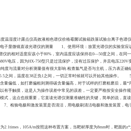
精度温湿度计露点仪高效液相色谱仪价格霉菌试验箱跌落试验台离子色谱
子显微镜直读光谱仪的测量 1、使用环境：放置光谱仪的实验室应该防震
读光谱仪的相对适度应该小于80%，室内温度应该保持在0—50度之间，
用380V电压，因为HX-750型只是过流保护，没有过压保护，并且电压22
气的纯度与流量对分析测量值有很大影响.检查氩气是否与主机，压力表正确
5.5之间，温度在38正负1之间，一切正常时候就可以开始其他操作。 
含量偏低，如打磨偏粗则测得碳含量偏高，对于试样的打磨粗磨后，最*用
可以有手触摸，这是人为操作误差中常见的误差，一定要严格按安全操作
模式，这点也很重要，它直读光谱仪测量准确性的关键，简单的说，直读
 7、检验电极和激发装置是否清洁，用电极刷清洁电极和激发装置，电
力为2.1times，105A/m按照这种布置方案，当靶材厚度为8mm时，靶面的