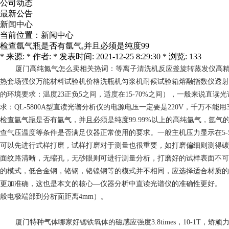
公司动态
最新公告
新闻中心
当前位置：
新闻中心
检查氩气瓶是否有氩气,并且必须是纯度99
* 来源: * 作者: * 发表时间: 2021-12-25 8:29:30 * 浏览: 133
厦门高纯氮气怎么卖
相关热词：等离子清洗机反应釜旋转蒸发仪高
热套场强仪万能材料试验机价格洗瓶机匀浆机耐候试验箱熔融指数仪透射电
的环境要求：温度23正负5之间，适度在15-70%之间），一般来说直
求：QL-5800A型直读光谱分析仪的电源电压一定要是220V，千万不能
检查氩气瓶是否有氩气，并且必须是纯度99.99%以上的高纯氩气，氩
查气压温度等条件是否满足仪器正常使用的要求。一般主机压力显示在5-
可以先进行式样打磨，试样打磨对于测量也很重要，如打磨偏细则测得碳
面纹路清晰，无缩孔，无砂眼则可进行测量分析，打磨好的试样表面不
的模式，低合金钢，铬钢，铬镍钢等的模式并不相同，应选择适合材质的
更加准确，这也是本文的核心—仪器分析中直读光谱仪的准确性更好。
般电极端部到分析面距离4mm）。
厦门特种气体
哪家好锶铁氧体的磁感应强度3.8times，10-1T，矫顽