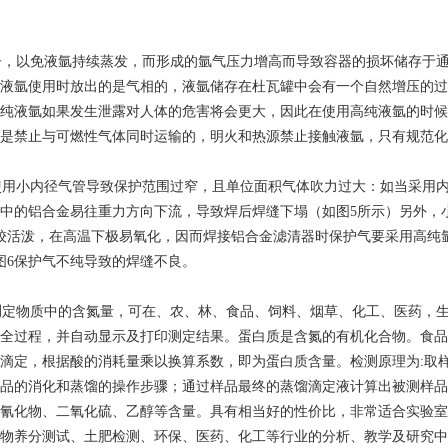
，以免液氩持续蒸发，而形成的氩气压力增高而导致容器的损坏储存于通
液氩使用时放出的是气相的，液氩储存在杜瓦罐中会有一个自然增压的过
纯液氩如果发生泄露对人体的危害将会更大，因此在使用高纯液氩的时候
是禁止与可燃性气体同时运输的，明火和热源禁止接触液氩，只有规范化
使用小内径气管导致保护范围过窄，且单位面积气体吹力过大：如当采用内
中的铝合金易往重力方向下流，导致焊后焊缝下塌（如图5所示）另外，
活泼，在高温下极易氧化，因而焊接铝合金滤清器时保护气要采用高纯氩气（
图6保护气不纯导致的焊缝不良。
测定物质中的含氮量，可在、农、林、食品、饲料、烟草、化工、医药，
全过程，并自动显示及打印测定结果。蛋白质是含氮的有机化合物。食品
，根据酸的消耗量乘以换算系数，即为蛋白质含量。检测原理为:取样-gt，
品的消化和蒸馏的操作步骤；通过样品最终的蒸馏滴定液计算出被测样品
氰化物、二氧化硫、乙醇等含量。具有相当好的性价比，非常适合实验室
物养分测试、土肥检测、环保、医药、化工等行业的分析、教学及研究中