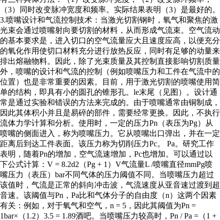
（3）同时改变脉冲宽度和频率。实际结果表明（3）是最好的。
3.喷嘴设计和气流控制技术：当激光切割钢时，氧气和聚焦的激
光束会通过喷嘴射向要切割的材料，从而形成气流束。空气流动
的基本要求是，进入切口的空气流量应大且速度应高，以便充分
的氧化作用使切口材料充分进行放热反应，同时有足够的动量来
排出熔融物料。因此，除了光束质量及其控制直接影响切割质量
外，喷嘴的设计和气流的控制（例如喷嘴压力和工件在气流中的
位置）也是非常重要的因素。目前，用于激光切割的喷嘴使用简
单的结构，即具有小的圆孔的锥形孔。le末尾（见图）。设计通
常是通过实验和错误的方法来完成的。由于喷嘴通常由铜制成，
因此其体积小并且是易碎的部件，需要经常更换。因此，不执行
流体力学计算和分析。使用时，一定的压力Pn（表压为Pg）从
喷嘴的侧面进入，称为喷嘴压力。它从喷嘴出口弹出，并在一定
距离后到达工件表面。该压力称为切削压力Pc。 Pa。研究工作
表明，随着Pn的增加，空气流速增加，Pc也增加。可以通过以
下公式计算：V = 8.2d2（Pg + 1）V气流量L /喷嘴直径mmPg喷
嘴压力（表压）bar不同气体的压力阈值不同。当喷嘴压力超过
该值时，气流是正常的斜向冲击波，气流速度从亚音速过渡到超
音速。该阈值与Pn，Pa比和气体分子的自由度（n）这两个因素
有关：例如，对于氧气和空气，n = 5，因此其阈值为Pn =
1bar×（1.2）3.5 = 1.89酒吧。当喷嘴压力较高时，Pn / Pa =（1 +