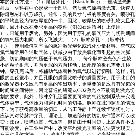
本的穿孔方法：（1）爆破穿孔：（Blastdrilling）：连续激光照
射后，材料在中心形成一个凹坑，然后氧气流与激光束。快速去
除熔融材料以形成孔。通常，孔的尺寸与板的厚度有关。喷砂孔
的平均直径为钢板厚度的一半。因此，较厚板的喷砂孔较大且不
圆，因此不应在要求更高的零件（例如石油筛网）上使用。
），只能用于废物。另外，因为用于穿孔的氧气压力与切割期间
的氧气压力相同，所以飞溅大。 （2）脉冲穿孔：（脉冲钻
孔）：使用峰值功率高的脉冲激光熔化或汽化少量材料。空气或
氮气通常用作辅助气体，以减少由于放热氧化而引起的空穴膨
胀。切割期间的气压低于氧气压力。 。每个脉冲激光仅产生较
小的粒子射流，并向更深的方向移动，因此厚的板孔需要几秒
钟。穿孔完成后，将辅助气体替换为氧气以进行切割。这样，孔
眼的直径很小，并且孔眼的质量比喷砂的质量要好。用于此目的
的激光器不仅应具有更高的输出功率，更重要的是应具有光束的
时间和空间特性，因此普通的错流式CO2激光器不能满足激光切
割的要求。此外，脉冲穿孔还需要更可靠的气路控制系统来实现
气体类型，气体压力和穿孔时间的切换。脉冲在脉冲穿孔的情况
下，为了获得高质量的切口，从当工件静止至连续恒速切削时，
应认真对待脉冲穿孔。理论上，加速部分的切割条件通常可以改
变：焦距，喷嘴位置，气压等，但是由于时间短，上述条件不太
可能改变。在工业生产中，改变平均激光功率的方法更为现实。
有三种具体方法：（1）改变脉冲宽度，（2）改变脉冲频率，