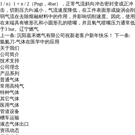
1 / n）1 + n / 2（Pngt，4bar），正常气流斜向冲击密封变成正冲
击，切割压力Pc减小，气流速度降低，在工件表面形成旋涡会削
弱气流在去除熔融材料中的作用，并影响切削速度。因此，使用
在末端具有锥形孔和小圆形孔的喷嘴，并且氧气喷嘴压力通常低
于3 bar。辽宁燃气
上一条:
沉阳嘉禾燃气有限公司祝新老客户新年快乐！
下一条:
氩氦刀-气体在医学中的应用
关于我们
公司简介
技术支持
公司理念
产品系列
普通气体
常用高纯气
特种气体
其它气体
医用气体
管道设备
槽车运输
液态气体出口
资讯动态