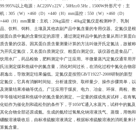
99.995%以上电源：AC220V±22V，50Hz±0.5Hz，1500W外形尺寸：主
机：305（W）×460（D）×440（H）mm温控：550（W）×460（D）
×440（H）mm重量：主机：20kg温控：40kg定氮仪是检测种子、乳制
品、饮料、饲料、土壤及其他农副产品中氮含量的专用仪器。定氮仪是根
据蛋白质中氮的含量恒定的原理，通过测定样品中氮的含量从而计算蛋白
质含量的仪器。因其蛋白质含量测量计算的方法叫做开氏定氮法，故被称
为开氏定氮仪，又名蛋白质测定仪、粗蛋白测定仪。该仪器也是食品厂、
饮用水厂，药品检验，肥料测定中广泛应用。半微量蒸汽定氮仪通常用开
氏法测定煤和焦碳中的氮含量，消化时间过长，在消化过程中氮化合物容
易逸出，导致测定结果偏低。定氮仪是按照GB/T19227-2008研制的新型
定氮仪，它具有消解时间短、分析速度快、取样量少、操作步骤简单，以
及测量结果准确等优点。广泛应用于煤炭、电力、冶金、环保、商检、教
学等领域对煤和焦碳中的氮含量的测定。一定量的煤或焦炭试样，在有氧
化铝作为催化剂和疏松剂的条件下，于1050℃通入水蒸汽，试样中的氮及
其化合物全部还原成氨。生成的氨经过氢氧化钠溶液洗气、蒸馏，用饱和
硼酸溶液吸收后，由标准硫酸溶液滴定，根据标准硫酸溶液的消耗量来计
算氮含量。