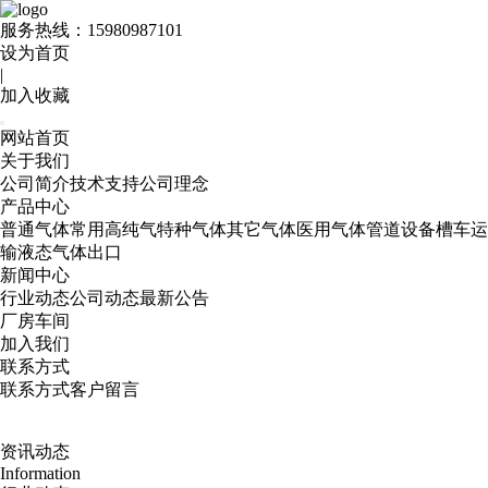
服务热线：
15980987101
设为首页
|
加入收藏
网站首页
关于我们
公司简介
技术支持
公司理念
产品中心
普通气体
常用高纯气
特种气体
其它气体
医用气体
管道设备
槽车运
输
液态气体出口
新闻中心
行业动态
公司动态
最新公告
厂房车间
加入我们
联系方式
联系方式
客户留言
资讯动态
Information