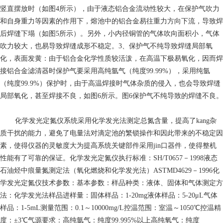
竖直摆放时（如图4所示），由于液态铝合金流动性较大，在保护气吹力
和自身重力等因素的作用下，熔池中的铝合金易往重力方向下流，导致焊
后焊缝下塌（如图5所示）。另外，小内径铜管的气体吹向面积小，气体
吹力较大，也易导致焊缝成形不稳定。3、保护气不纯导致焊缝局部氧
化，表面发黄：由于铝合金化学性质较活泼，在高温下极易氧化，因而焊
接铝合金滤清器时保护气要采用高纯氩气（纯度99.99%），采用纯氩
（纯度99.9%）保护时，由于高温焊接时气体杂质的侵入，也会导致焊缝
局部氧化，甚至焊接不良，如图6所示。图6保护气不纯导致的焊缝不良。
化学发光定氮仪系统采用化学发光法测定总氮含量，提高了kang杂
质干扰的能力，避免了电量法对滴定池的繁锁操作和因此带来的不稳定因
素，使得仪器的灵敏度大为提高系统关键部件采用jin口器件，使得整机
性能有了可靠的保证。化学发光定氮仪执行标准：SH/T0657－1998液态
石油烃中痕量氮测定法（氧化燃烧和化学发光法）ASTMD4629－1996化
学发光定氮仪技术参数：基本参数：样品种类：液体、固体和气体测定方
法：化学发光法样品进样量：固体样品：1-20mg液体样品：5-20μL气体
样品：1-5mL测量范围：0.1～10000mg/L控温范围：室温～1050℃控温精
度：±3℃气源要求：高纯氩气：纯度99.995%以上高纯氧气：纯度