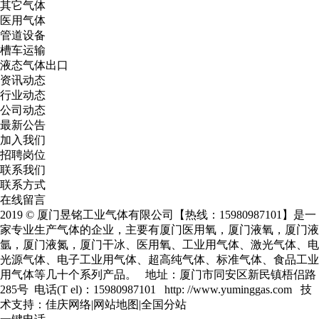
其它气体
医用气体
管道设备
槽车运输
液态气体出口
资讯动态
行业动态
公司动态
最新公告
加入我们
招聘岗位
联系我们
联系方式
在线留言
2019 © 厦门昱铭工业气体有限公司【热线：15980987101】是一
家专业生产气体的企业，主要有
厦门医用氧
，
厦门液氧
，
厦门液
氩
，
厦门液氮
，厦门干冰、医用氧、工业用气体、激光气体、电
光源气体、电子工业用气体、超高纯气体、标准气体、食品工业
用气体等几十个系列产品。 地址：厦门市同安区新民镇梧侣路
285号 电话(T el)：15980987101 http: //www.yuminggas.com 技
术支持：
佳庆网络
|
网站地图
|
全国分站