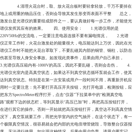
4.清理火花台时，取、放火花台板时要轻拿轻放，千万不要掉在
地上或用重的物品压住，否则会导致其发生形变而表面不平整 总之，
激发台是光谱仪的重要组成部件之一，要认真做好每一步工作，才能使光
谱仪发挥其应有的效果。 四、使用安全： 1.光谱仪用的是
220V50Hz的交流电，一定要注意电器连接不要有漏电情况， 2.光谱
仪正常工作时，火花台激发处的能量很大，电压能达到上万伏，因此在光
谱仪工作时不能把火花台罩取下，不要乱碰其内部的铜管、铜柱，以防击
伤甚至导致人身安全事故。如发现此类事件，后果由用户自己承担，
3.光谱仪高压箱内有-1000V的高压，因此不要乱碰，否则会击伤， 4.
光谱仪光室内是高真空状态，如果达不到真空状态循环泵就会工作，使其
达到真空状态。特别是在第一次安装或用户一段时间不用，再重新开机应
用时一定要注意：先不要打开高压开关按钮，光打开电源，检测按钮，应
把东方SpectroMeter程序打开，点击“仪器”下拉菜单中的“检测真空电
路”观察下边的状态栏，等到其显示“高压已加”时，再把高压按钮打开，
在进行其它的操作。否则一开始就把高压按钮打开，真空达不到高真空情
况下，真空泵就要工作，而把光学室内的空气抽开，在这个状态下，有一
个极限真空情况，很容易就会把内部的光电倍增管烧毁，导致整台仪器报
废，无法进行使用，如出现这种情况，后果由用户负责，请用户要牢记。