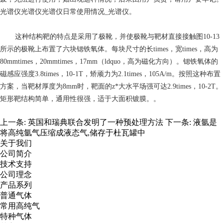
光谱仪光谱仪光谱仪日常使用情况_光谱仪。
这种结构靶的特点是采用了极靴，并使极靴与靶材直接接触图10-13
所示的极靴上布置了六块锶铁氧体。每块尺寸的长times，宽times，高为
80mmtimes，20mmtimes，17mm（ldquo，高为磁化方向）。锶铁氧体的
磁感应强度3.8times，10-1T，矫顽力为2.1times，105A/m。按照这种布置
方案，当靶材厚度为8mm时，靶面的z*大水平场强可达2.9times，10-2T。
矩形靶结构简单，通用性很强，适于大面积镀膜。。
上一条:
英国和瑞典联合发明了一种预处理方法
下一条:
液氩是
将高纯氩气压缩成液态气,储存于杜瓦罐中
关于我们
公司简介
技术支持
公司理念
产品系列
普通气体
常用高纯气
特种气体