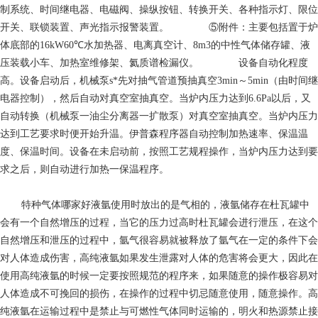
制系统、时间继电器、电磁阀、操纵按钮、转换开关、各种指示灯、限位
开关、联锁装置、声光指示报警装置。 ⑤附件：主要包括置于炉
体底部的16kW60℃水加热器、电离真空计、8m3的中性气体储存罐、液
压装载小车、加热室维修架、氦质谱检漏仪。 设备自动化程度
高。设备启动后，机械泵s*先对抽气管道预抽真空3min～5min（由时间继
电器控制），然后自动对真空室抽真空。当炉内压力达到6.6Pa以后，又
自动转换（机械泵一油尘分离器一扩散泵）对真空室抽真空。当炉内压力
达到工艺要求时便开始升温。伊普森程序器自动控制加热速率、保温温
度、保温时间。设备在未启动前，按照工艺规程操作，当炉内压力达到要
求之后，则自动进行加热一保温程序。
特种气体哪家好
液氩使用时放出的是气相的，液氩储存在杜瓦罐中
会有一个自然增压的过程，当它的压力过高时杜瓦罐会进行泄压，在这个
自然增压和泄压的过程中，氩气很容易就被释放了氩气在一定的条件下会
对人体造成伤害，高纯液氩如果发生泄露对人体的危害将会更大，因此在
使用高纯液氩的时候一定要按照规范的程序来，如果随意的操作极容易对
人体造成不可挽回的损伤，在操作的过程中切忌随意使用，随意操作。高
纯液氩在运输过程中是禁止与可燃性气体同时运输的，明火和热源禁止接