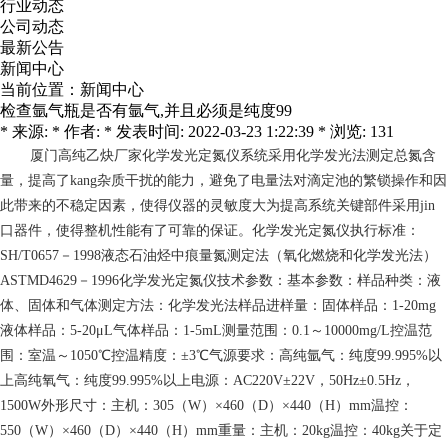
行业动态
公司动态
最新公告
新闻中心
当前位置：
新闻中心
检查氩气瓶是否有氩气,并且必须是纯度99
* 来源: * 作者: * 发表时间: 2022-03-23 1:22:39 * 浏览: 131
厦门高纯乙炔厂家
化学发光定氮仪系统采用化学发光法测定总氮含
量，提高了kang杂质干扰的能力，避免了电量法对滴定池的繁锁操作和因
此带来的不稳定因素，使得仪器的灵敏度大为提高系统关键部件采用jin
口器件，使得整机性能有了可靠的保证。化学发光定氮仪执行标准：
SH/T0657－1998液态石油烃中痕量氮测定法（氧化燃烧和化学发光法）
ASTMD4629－1996化学发光定氮仪技术参数：基本参数：样品种类：液
体、固体和气体测定方法：化学发光法样品进样量：固体样品：1-20mg
液体样品：5-20μL气体样品：1-5mL测量范围：0.1～10000mg/L控温范
围：室温～1050℃控温精度：±3℃气源要求：高纯氩气：纯度99.995%以
上高纯氧气：纯度99.995%以上电源：AC220V±22V，50Hz±0.5Hz，
1500W外形尺寸：主机：305（W）×460（D）×440（H）mm温控：
550（W）×460（D）×440（H）mm重量：主机：20kg温控：40kg关于定