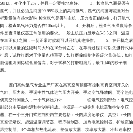
50HZ，变化小于2%，并且一定要接地良好。 3、检查氩气瓶是否有
氩气，并且必须是纯度99.99%以上的高纯氩气，氩气的纯度与流量对分
析测量值有很大影响.检查氩气是否与主机，压力表正确链接，打开氩气
阀，检查氩气压力是否在10bar以上。 4、开机后，检查气压温度等条
件是否满足仪器正常使用的要求。一般主机压力显示在5-5.5之间，温度
在38正负1之间，一切正常时候就可以开始其他操作。 5、在开机之后
到可以测量的这段时间大约在10分钟左右，在等待过程中可以先进行式样
打磨，试样打磨对于测量也很重要，如打磨偏细则测得碳含量偏低，如打
磨偏粗则测得碳含量偏高，对于试样的打磨粗磨后，最*用40的砂子细
磨。
厦门高纯氩气专业生产厂家
在高真空阀顶部有控制高真空阀开关的
气缸、压力表、手调中性气体进气压力开关、手动空气释放阀、两个热电
偶真空计测量头，一个气体压力计 ④电气控制部分：电气控
制部分主要由电源和控制柜组成。电源是一个磁饱和电抗器和控制变压
器。在一个三开门式控制柜内主要包括：长图温度记录仪、真空计+长图
真空记录仪、超温温度调节器、程序控制器、加热电流控制器、扩散泵油
温控制器、3个单相加热电流表、差值放大器、功率放大器、冷却速率控