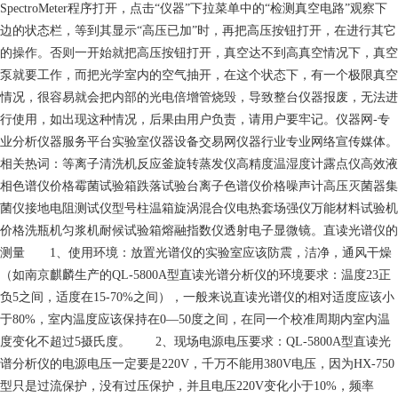
SpectroMeter程序打开，点击“仪器”下拉菜单中的“检测真空电路”观察下
边的状态栏，等到其显示“高压已加”时，再把高压按钮打开，在进行其它
的操作。否则一开始就把高压按钮打开，真空达不到高真空情况下，真空
泵就要工作，而把光学室内的空气抽开，在这个状态下，有一个极限真空
情况，很容易就会把内部的光电倍增管烧毁，导致整台仪器报废，无法进
行使用，如出现这种情况，后果由用户负责，请用户要牢记。仪器网-专
业分析仪器服务平台实验室仪器设备交易网仪器行业专业网络宣传媒体。
相关热词：等离子清洗机反应釜旋转蒸发仪高精度温湿度计露点仪高效液
相色谱仪价格霉菌试验箱跌落试验台离子色谱仪价格噪声计高压灭菌器集
菌仪接地电阻测试仪型号柱温箱旋涡混合仪电热套场强仪万能材料试验机
价格洗瓶机匀浆机耐候试验箱熔融指数仪透射电子显微镜。直读光谱仪的
测量 1、使用环境：放置光谱仪的实验室应该防震，洁净，通风干燥
（如南京麒麟生产的QL-5800A型直读光谱分析仪的环境要求：温度23正
负5之间，适度在15-70%之间），一般来说直读光谱仪的相对适度应该小
于80%，室内温度应该保持在0—50度之间，在同一个校准周期内室内温
度变化不超过5摄氏度。 2、现场电源电压要求：QL-5800A型直读光
谱分析仪的电源电压一定要是220V，千万不能用380V电压，因为HX-750
型只是过流保护，没有过压保护，并且电压220V变化小于10%，频率