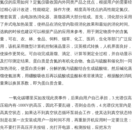
氮仪的应用如何？定氮仪吸收国内外同类产品之优点，根据用户的需要经
过精心设计改进，性能稳定、操作方便、精度高等优点的高性能定氮仪。
整套装置，由电加热消化器、蒸馏器两大部分组成。首先，消化部分采用
了井式电加热装置，使样品在消化管内取得消化效果和最短的消化时间。
选购的时候也建议可以根据产品的应用来参考。用于测定物质中的含氮
量，可在、农、林、食品、饲料、烟草、化工、医药，生化等部门广泛应
用，该机采用微型计算机控制液晶显示，汉英模式转换，人机界面良好，
使操作更简化。可自动完成蒸馏、滴定、计算等测定全过程，并自动显示
及打印测定结果。蛋白质是含氮的有机化合物。食品与硫酸和催化剂一同
加热消化，使蛋白质分解，分解的氨与硫酸结合生成硫酸铵。然后碱化蒸
馏使氨游离，用硼酸吸收后再以硫酸或盐酸标准溶液滴定，根据酸的消耗
量乘以换算系数，即为蛋白质含量。
一氧化碳哪里买
如发现此类事件，后果由用户自己承担，3.光谱仪高
压箱内有-1000V的高压，因此不要乱碰，否则会击伤，4.光谱仪光室内是
高真空状态，如果达不到真空状态循环泵就会工作，使其达到真空状态特
别是在第一次安装或用户一段时间不用，再重新开机应用时一定要注意：
先不要打开高压开关按钮，光打开电源，检测按钮，应把东方