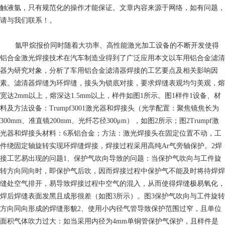
触液氩，只有规范化的操作才能保证。文章内容来源于网络，如有问题，
请与我们联系！。
氩甲烷报价
同时随着大功率、高性能激光加工设备的不断开发使得
铝合金激光焊接技术在汽车制造业得到了广泛应用本文以车用铝合金滤清
器为研究对象，分析了车用铝合金滤清器焊接的工艺要点及相关影响因
素。滤清器焊缝为环焊缝，接头为锁底对接，要求焊缝表观均匀美观，熔
宽达2mm以上，熔深达1.5mm以上，样件如图1所示。图1样件1设备、材
料及方法设备：Trumpf3001激光器和焊接头（光学配置：聚焦镜焦长为
300mm、准直镜200mm、光纤芯径300μm），如图2所示；图2Trumpf激
光器和焊接头材料：6系铝合金；方法：激光焊接头在固定位置不动，工
件绕固定轴旋转实现环焊缝焊接，焊接过程采用高纯Ar气旁轴保护。2焊
接工艺易出现的问题1、保护气吹向导致的问题：当保护气吹向与工件旋
转方向同向时，即保护气后吹，因而焊接过程中保护气不能及时将待焊焊
缝处空气排开，易导致焊接过程中空气的混入，从而使得焊缝极易氧化，
焊后焊缝表面发黑且成形很差（如图3所示）。图3保护气吹向与工件旋转
方向同向形成的焊缝形貌2、使用小内径气管导致保护范围过窄，且单位
面积气体吹力过大：如当采用内径为4mm单铜管保护气保护，且样件是