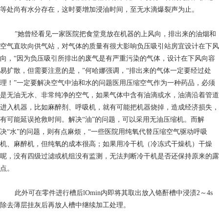
等处尚有水分存在，这时要增加浸油时间，至无水滴爆裂声为止。
”她曾经看见一家医院把食堂竟放在机器的上风向，排出来的油烟和
空气直吹向供气站，对气体的质量有很大影响负压吸引站房宜设计在下风
向，“因为负压吸引所排出的废气是有严重污染的气体，设计在下风向容
易扩散，但需要注意的是，”何哈娜强调，“排出来的气体一定要经过处
理！”一定要解决空气中油和水的问题医用压缩空气作为一种药品，必须
是无油无水、非常纯净的空气，如果气体中含有油滴或水，油滴沿着管道
进入机器，比如麻醉剂、呼吸机，就有可能把机器烧掉，造成经济损失，
有可能延误抢救时间。解决“油”的问题，可以采用无油压缩机。而解
决“水”的问题，则有点麻烦，“一些医院用纯氧代替压缩空气驱动呼吸
机、麻醉机，但纯氧的成本很高；如果用冷干机（冷冻式干燥机）干燥
呢，没有四级过滤或机组没有监测，无法判断冷干机是否还保持原来的露
点。
此外可在零件进行槽后lOmin内即将其取出放入铬酐槽中浸渍2～4s
除去薄层挂灰后再放人槽中继续加工处理。