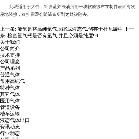
此法适用于大件，经发蓝并浸油后用一块软质绒布在制件表面有次
序地轻擦，红挂霜即会随绒布所到之处被除去。
上一条:
液氩是将高纯氩气压缩成液态气,储存于杜瓦罐中
下一
条:
检查氩气瓶是否有氩气,并且必须是纯度99
关于我们
公司简介
技术支持
公司理念
产品系列
普通气体
常用高纯气
特种气体
其它气体
医用气体
管道设备
槽车运输
液态气体出口
资讯动态
行业动态