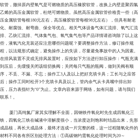
软管，撤掉原内壁氧气是可燃物质的高压橡胶软管，改换上内壁是聚四氯
乙烯的高压金属软管，杜绝可燃物质。虽然高压金属软管价格贵一些（高
压金属软管每根180元左右，高压橡胶软管每根98元左右），但具有耐老
化、耐腐蚀、耐弯曲、保全等优点。相关气体设备气体汇流排、氧气汇流
排、乙炔汇流排、气体集气包、氧气集气包等产品详情请咨询除了以上这
些，液氧汽化充装还应注意哪些问题呢？要调整操作方法，修订操作规
程，以法规形式确定，避免操作上的失误，尽量避免事故中的人为因素。
在排风装置不灵或无排风装置时，应按如下方法进行卸压操作：气瓶充满
到压后，先缓慢关闭该组切换阀；关闭每只气瓶的瓶阀，做到关阀有顺
序，不丢、不漏、不忘；操作工3人及以上把好充填卡具；工长与之应答
后；操作工同时松开3个充填卡具及以上，管内余气从卡具嘴中排出卸
压，压力表指针为“0”为止。文章内容来源于网络，如有问题，请与我们
联系！。
厦门高纯氮厂家
其实理解不全面，因钢铁件氧化时先生成四氧化三
铁，四氧化三铁在碱液中溶解度很小，当浓度达到饱和时结晶出来，先形
成晶核，再长大成晶体，最终才连成一片完整的模，这一过程随氧化件的
材料不同各有所区别处理方法：①高碳钢约需氧化处理时间为20～