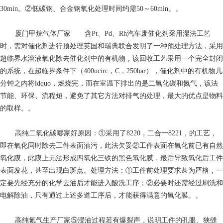
30min。②低碳钢、合金钢氧化处理时间约需50～60min。。
厦门甲烷气体厂家
含Pt、Pd、Rh汽车废催化剂采用湿法工艺
时，需对催化剂进行预处理英国和瑞典联合发明了一种预处理方法，采用
超临界水溶液氧化除去催化剂中的有机物，该回收工艺采用一个完全封闭
的系统，在超临界条件下（400ucirc，C，250bar），催化剂中的有机物几
分钟之内将ldquo，燃烧完，而在室温下排出的是二氧化碳和氮气，该法
节能、环保、流程短，避免了其它方法对排气的处理，最大的优点是物料
的取样。。
高纯二氧化碳哪家好
原因：①采用了8220，二合一8221，的工艺，
即在氧化同时除去工件表面油污，此法欠妥②工件表面在氧化前已有自然
氧化膜，此膜上无法形成四氧化三铁的黑色氧化膜，最后导致氧化后工件
表面发花，甚至出现白斑点。处理方法：①工件前处理要求甚为严格，一
定要先经充分的化学去油后才能进入酸洗工序；②必要时还需经过刷洗和
电解除油，只有通过上述多道工序后，才能获得满意的氧化膜。。
高纯氮气生产厂家
⑤浸油过程若有爆裂声，说明工件的孔眼、狭缝