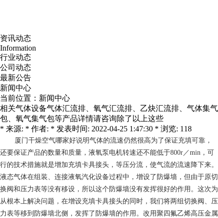
资讯动态
Information
行业动态
公司动态
最新公告
新闻中心
当前位置：
新闻中心
相关气体设备气体汇流排、氧气汇流排、乙炔汇流排、气体集气
包、氧气集气包等产品详情请咨询除了以上这些
* 来源: * 作者: * 发表时间: 2022-04-25 1:47:30 * 浏览: 118
厦门干燥空气哪家好
说明气体的流速仍然很高为了保证充填可靠，
还要保证产品的数量和质量，液氧泵电机转速还不能低于800r／min，可
行的技术措施就是增加充填卡具接头，等压分流，使气流的流速降下来。
液态气体在组装、连接液氧汽化设备过程中，增设了防爆墙，但由于原切
换阀和压力表等没有移设，所以这个防爆墙没有发挥很好的作用。这次为
从根本上解决问题，在增设充填卡具接头的同时，我们将两组切换阀、压
力表等移到防爆墙北侧，发挥了防爆墙的作用。改用聚四氟乙烯高压金属