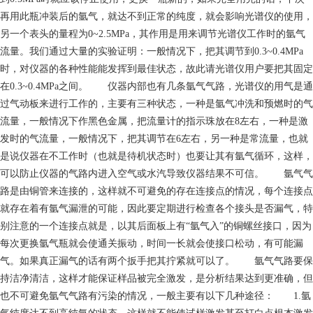
再用此瓶冲装后的氩气，就达不到正常的纯度，就会影响光谱仪的使用，
另一个表头的量程为0~2.5MPa，其作用是用来调节光谱仪工作时的氩气
流量。我们通过大量的实验证明：一般情况下，把其调节到0.3~0.4MPa
时，对仪器的各种性能能发挥到最佳状态，故此请光谱仪用户要把其固定
在0.3~0.4MPa之间。 仪器内部也有几条氩气气路，光谱仪的用气是通
过气动板来进行工作的，主要有三种状态，一种是氩气冲洗和预燃时的气
流量，一般情况下作黑色金属，把流量计的指示珠放在8左右，一种是激
发时的气流量，一般情况下，把其调节在6左右，另一种是常流量，也就
是说仪器在不工作时（也就是待机状态时）也要让其有氩气循环，这样，
可以防止仪器的气路内进入空气或水汽导致仪器结果不可信。 氩气气
路是由铜管来连接的，这样就不可避免的存在连接点的情况，每个连接点
就存在着有氩气漏泄的可能，因此要定期进行检查各个接头是否漏气，特
别注意的一个连接点就是，以其后面板上有“氩气入”的铜螺丝接口，因为
每次更换氩气瓶就会使通关振动，时间一长就会使接口松动，有可能漏
气。如果真正漏气的话有两个扳手把其拧紧就可以了。 氩气气路要保
持洁净清洁，这样才能保证样品被完全激发，是分析结果达到更准确，但
也不可避免氩气气路有污染的情况，一般主要有以下几种途径： 1.氩