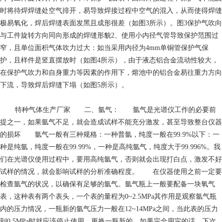
时将待焊焊缝处空气排开，易导致焊接过程中空气的混入，从而使得焊缝
极易氧化，焊后焊缝表面发黑且成形很差（如图3所示）。图3保护气吹向
与工件旋转方向同向形成的焊缝形貌2、使用小内径气管导致保护范围过
窄，且单位面积气体吹力过大：如当采用内径为4mm单铜管保护气保
护，且样件是竖直摆放时（如图4所示），由于液态铝合金流动性较大，
在保护气吹力和自身重力等因素的作用下，熔池中的铝合金易往重力方向
下流，导致焊后焊缝下塌（如图5所示）。
特种气体生产厂家
二、氩气： 氩气是光谱仪工作的必要前
提之一，如果氩气不足，就会造成试样不能充分激发，甚至导致整台仪器
的损坏 氩气一般有三种规格：一种普氩，纯度一般在99.9%以下：一
种是纯氩，纯度一般在99.99%，一种是高纯氩气，纯度大于99.996%。我
们在光谱仪使用过程中，要用高纯氩气，否则就会出现打白点，激发不好
试样的情况，就会影响试样的分析准确程度。 在仪器使用之前一定要
检查氩气的状况，以确保有足够的氩气。氩气瓶上一般要配备一块氧气
表，这种表有两个表头，一个表的量程为0~2.5MPa其作用是观察氩气瓶
内的压力情况，一瓶新的氩气压力一般在12~14MPa之间，当此表的压力
到0.5MPa时就应该停止使用，更换一瓶新的，如果完全用完的话，下次