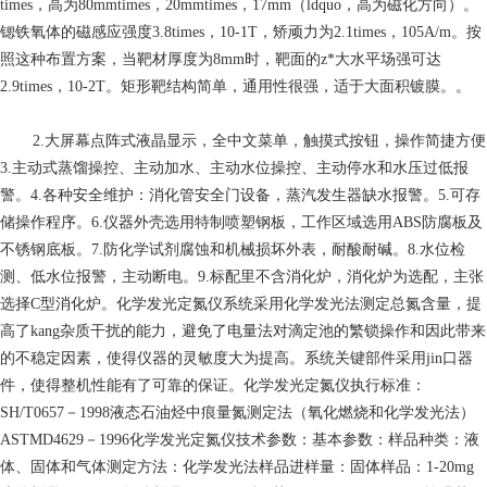
times，高为80mmtimes，20mmtimes，17mm（ldquo，高为磁化方向）。
锶铁氧体的磁感应强度3.8times，10-1T，矫顽力为2.1times，105A/m。按
照这种布置方案，当靶材厚度为8mm时，靶面的z*大水平场强可达
2.9times，10-2T。矩形靶结构简单，通用性很强，适于大面积镀膜。。
2.大屏幕点阵式液晶显示，全中文菜单，触摸式按钮，操作简捷方便
3.主动式蒸馏操控、主动加水、主动水位操控、主动停水和水压过低报
警。4.各种安全维护：消化管安全门设备，蒸汽发生器缺水报警。5.可存
储操作程序。6.仪器外壳选用特制喷塑钢板，工作区域选用ABS防腐板及
不锈钢底板。7.防化学试剂腐蚀和机械损坏外表，耐酸耐碱。8.水位检
测、低水位报警，主动断电。9.标配里不含消化炉，消化炉为选配，主张
选择C型消化炉。化学发光定氮仪系统采用化学发光法测定总氮含量，提
高了kang杂质干扰的能力，避免了电量法对滴定池的繁锁操作和因此带来
的不稳定因素，使得仪器的灵敏度大为提高。系统关键部件采用jin口器
件，使得整机性能有了可靠的保证。化学发光定氮仪执行标准：
SH/T0657－1998液态石油烃中痕量氮测定法（氧化燃烧和化学发光法）
ASTMD4629－1996化学发光定氮仪技术参数：基本参数：样品种类：液
体、固体和气体测定方法：化学发光法样品进样量：固体样品：1-20mg