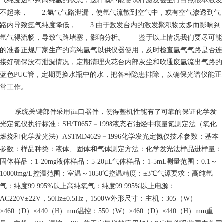
气纯度达不到高纯氩的状态，这样就不能使试样激发甚至打白点根本激发
不起来， 2.氩气气路泄漏，使氩气流散到空气中，或有空气渗透到气
路内导致氩气纯度降低， 3.由于激发台内的激发聚积物太多而影响到
氩气得流畅，导致气路堵塞，影响分析。 鉴于以上情况我们要尽可能
的准备正规厂家生产的高纯氩气以供仪器使用，及时检查氩气气路是否连
接好确保没有泄漏情况，定期清理火花台内部灰尘和吹通废氩流出气路的
蓝色PUC管，定期更换水瓶中的水，把各种隐患排除，以确保光谱仪能正
常工作。
系统关键部件采用jin口器件，使得整机性能有了可靠的保证化学发
光定氮仪执行标准：SH/T0657－1998液态石油烃中痕量氮测定法（氧化
燃烧和化学发光法）ASTMD4629－1996化学发光定氮仪技术参数：基本
参数：样品种类：液体、固体和气体测定方法：化学发光法样品进样量：
固体样品：1-20mg液体样品：5-20μL气体样品：1-5mL测量范围：0.1～
10000mg/L控温范围：室温～1050℃控温精度：±3℃气源要求：高纯氩
气：纯度99.995%以上高纯氧气：纯度99.995%以上电源：
AC220V±22V，50Hz±0.5Hz，1500W外形尺寸：主机：305（W）
×460（D）×440（H）mm温控：550（W）×460（D）×440（H）mm重