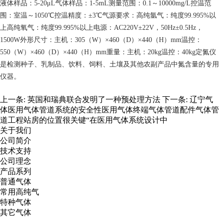
液体样品：5-20μL气体样品：1-5mL测量范围：0.1～10000mg/L控温范
围：室温～1050℃控温精度：±3℃气源要求：高纯氩气：纯度99.995%以
上高纯氧气：纯度99.995%以上电源：AC220V±22V，50Hz±0.5Hz，
1500W外形尺寸：主机：305（W）×460（D）×440（H）mm温控：
550（W）×460（D）×440（H）mm重量：主机：20kg温控：40kg定氮仪
是检测种子、乳制品、饮料、饲料、土壤及其他农副产品中氮含量的专用
仪器。
上一条:
英国和瑞典联合发明了一种预处理方法
下一条:
辽宁气
体医用气体管道系统的安全性医用气体终端气体管道配件气体管
道工程站房的位置很关键“在医用气体系统设计中
关于我们
公司简介
技术支持
公司理念
产品系列
普通气体
常用高纯气
特种气体
其它气体