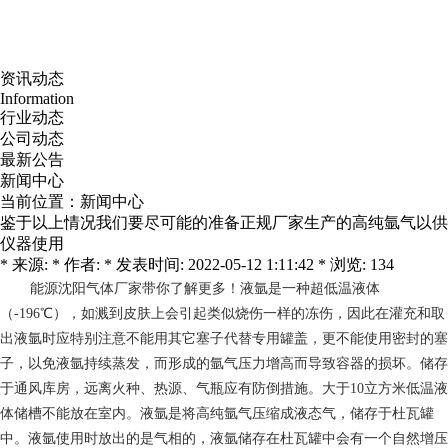
资讯动态
Information
行业动态
公司动态
最新公告
新闻中心
当前位置：
新闻中心
鉴于以上情况我们要尽可能的准备正规厂家生产的高纯氩气以供
仪器使用
* 来源: * 作者: * 发表时间: 2022-05-12 1:11:42 * 浏览: 134
能源
沈阳气体厂家带你了解更多！液氩是一种超低温液体
（-196℃），如溅到皮肤上会引起类似烧伤一样的冻伤，因此在灌充和取
出液氩时应特别注意不能用其它塞子代替专用罐盖，更不能使用密封的塞
子，以免液氩持续蒸发，而形成的氩气压力增高而导致容器的损坏。储存
于通风库房，远离火种、热源、气瓶应有防倒措施。大于10立方米低温液
体储槽不能放在室内。液氩是将高纯氩气压缩成液态气，储存于杜瓦罐
中。液氩使用时放出的是气相的，液氩储存在杜瓦罐中会有一个自然增压