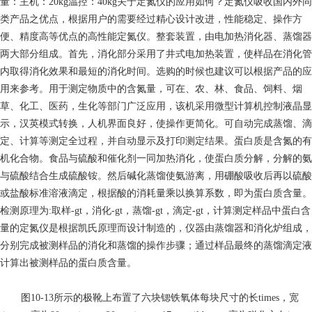
量：主机：20kg温控：40kg关于定氮仪的应用如何？定氮仪吸收国内外同
类产品之优点，根据用户的需要经过精心设计改进，性能稳定、操作方
便、精度高等优点的高性能定氮仪。整套装置，由电加热消化器、蒸馏器
两大部分组成。首先，消化部分采用了井式电加热装置，使样品在消化管
内取得消化效果和最短的消化时间。选购的时候也建议可以根据产品的应
用来参考。用于测定物质中的含氮量，可在、农、林、食品、饲料、烟
草、化工、医药，生化等部门广泛应用，该机采用微型计算机控制液晶显
示，汉英模式转换，人机界面良好，使操作更简化。可自动完成蒸馏、滴
定、计算等测定全过程，并自动显示及打印测定结果。蛋白质是含氮的有
机化合物。食品与硫酸和催化剂一同加热消化，使蛋白质分解，分解的氨
与硫酸结合生成硫酸铵。然后碱化蒸馏使氨游离，用硼酸吸收后再以硫酸
或盐酸标准溶液滴定，根据酸的消耗量乘以换算系数，即为蛋白质含量。
检测原理为:取样-gt，消化-gt，蒸馏-gt，滴定-gt，计算测定样品中蛋白含
量的定氮仪是根据凯氏原理而设计制造的，仪器由蒸馏器和消化炉组成，
分别完成被测样品的消化和蒸馏的操作步骤；通过样品最终的蒸馏滴定液
计算出被测样品的蛋白质含量。
图10-13所示的极靴上布置了六块锶铁氧体每块尺寸的长times，宽