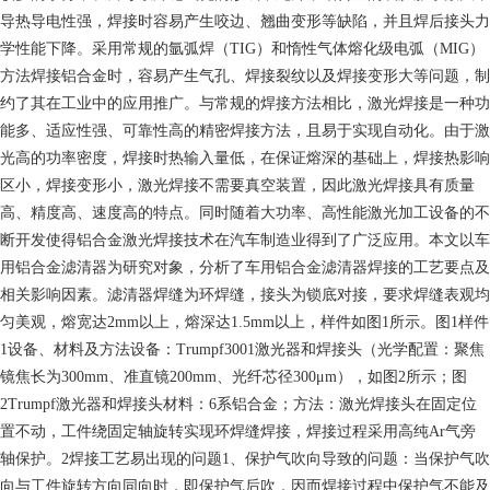
导热导电性强，焊接时容易产生咬边、翘曲变形等缺陷，并且焊后接头力
学性能下降。采用常规的氩弧焊（TIG）和惰性气体熔化级电弧（MIG）
方法焊接铝合金时，容易产生气孔、焊接裂纹以及焊接变形大等问题，制
约了其在工业中的应用推广。与常规的焊接方法相比，激光焊接是一种功
能多、适应性强、可靠性高的精密焊接方法，且易于实现自动化。由于激
光高的功率密度，焊接时热输入量低，在保证熔深的基础上，焊接热影响
区小，焊接变形小，激光焊接不需要真空装置，因此激光焊接具有质量
高、精度高、速度高的特点。同时随着大功率、高性能激光加工设备的不
断开发使得铝合金激光焊接技术在汽车制造业得到了广泛应用。本文以车
用铝合金滤清器为研究对象，分析了车用铝合金滤清器焊接的工艺要点及
相关影响因素。滤清器焊缝为环焊缝，接头为锁底对接，要求焊缝表观均
匀美观，熔宽达2mm以上，熔深达1.5mm以上，样件如图1所示。图1样件
1设备、材料及方法设备：Trumpf3001激光器和焊接头（光学配置：聚焦
镜焦长为300mm、准直镜200mm、光纤芯径300μm），如图2所示；图
2Trumpf激光器和焊接头材料：6系铝合金；方法：激光焊接头在固定位
置不动，工件绕固定轴旋转实现环焊缝焊接，焊接过程采用高纯Ar气旁
轴保护。2焊接工艺易出现的问题1、保护气吹向导致的问题：当保护气吹
向与工件旋转方向同向时，即保护气后吹，因而焊接过程中保护气不能及