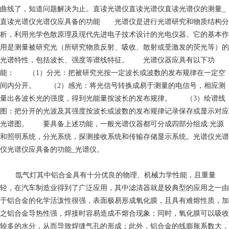
曲线了，知道问题解决为止。直读光谱仪直读光谱仪直读光谱仪的测量_
直读光谱仪光谱仪应具备的功能 光谱仪是进行光谱研究和物质结构分
析，利用光学色散原理及现代先进电子技术设计的光电仪器。它的基本作
用是测量被研究光（所研究物质反射、吸收、散射或受激发的荧光等）的
光谱特性，包括波长、强度等谱线特征。 光谱仪器应具有以下功
能： （1）分光：把被研究光按一定波长或波数的发布规律在一定空
间内分开。 （2）感光：将光信号转换成易于测量的电信号，相应测
量出各波长光的强度，得到光能量按波长的发布规律。 （3）绘谱线
图：把分开的光波及其强度按波长或波数的发布规律记录保存或显示对应
光谱图。 要具备上述功能，一般光谱仪器都可分成四部分组成:光源
和照明系统，分光系统，探测接收系统和传输存储显示系统。光谱仪光谱
仪光谱仪应具备的功能_光谱仪。
氙气灯
其中铝合金具有十分优良的物理、机械力学性能，且重量
轻，在汽车制造业得到了广泛应用，其中滤清器就是较典型的应用之一由
于铝合金的化学活泼性很强，表面极易形成氧化膜，且具有难熔性质，加
之铝合金导热性强，焊接时容易造成不熔合现象；同时，氧化膜可以吸收
较多的水分，从而导致焊缝气孔的形成；此外，铝合金的线膨胀系数大，