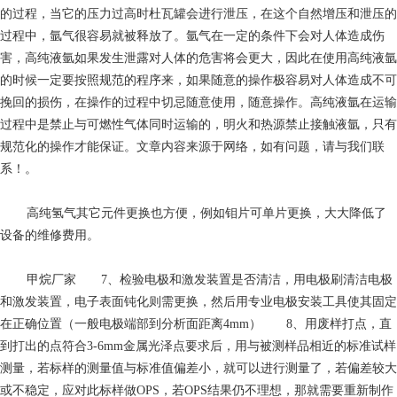
的过程，当它的压力过高时杜瓦罐会进行泄压，在这个自然增压和泄压的
过程中，氩气很容易就被释放了。氩气在一定的条件下会对人体造成伤
害，高纯液氩如果发生泄露对人体的危害将会更大，因此在使用高纯液氩
的时候一定要按照规范的程序来，如果随意的操作极容易对人体造成不可
挽回的损伤，在操作的过程中切忌随意使用，随意操作。高纯液氩在运输
过程中是禁止与可燃性气体同时运输的，明火和热源禁止接触液氩，只有
规范化的操作才能保证。文章内容来源于网络，如有问题，请与我们联
系！。
高纯氢气
其它元件更换也方便，例如钼片可单片更换，大大降低了
设备的维修费用。
甲烷厂家
7、检验电极和激发装置是否清洁，用电极刷清洁电极
和激发装置，电子表面钝化则需更换，然后用专业电极安装工具使其固定
在正确位置（一般电极端部到分析面距离4mm） 8、用废样打点，直
到打出的点符合3-6mm金属光泽点要求后，用与被测样品相近的标准试样
测量，若标样的测量值与标准值偏差小，就可以进行测量了，若偏差较大
或不稳定，应对此标样做OPS，若OPS结果仍不理想，那就需要重新制作