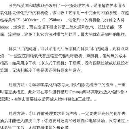
激光气
英国和瑞典联合发明了一种预处理方法，采用超临界水溶液
氧化除去催化剂中的有机物，该回收工艺采用一个完全封闭的系统，在超
临界条件下（400ucirc，C，250bar），催化剂中的有机物几分钟之内将
ldquo，燃烧完，而在室温下排出的是二氧化碳和氮气，该法节能、环
保、流程短，避免了其它方法对排气的处理，最大的优点是物料的取样。
解决“油”的问题，可以采用无油压缩机而解决“水”的问题，则有点麻
烦，“一些医院用纯氧代替压缩空气驱动呼吸机、麻醉机，但纯氧的成本
很高；如果用冷干机（冷冻式干燥机）干燥呢，没有四级过滤或机组没有
监测，无法判断冷干机是否还保持原来的露点。
处理方法：①添加氢氧化钠②每天用铁勺除去槽液中的渣滓，严重
时需更换槽底。此外可在零件进行槽后lOmin内即将其取出放入铬酐槽中
浸渍2～4s除去薄层挂灰后再放人槽中继续加工处理。。
处理方法：①工件前处理要求甚为严格，一定要先经充分的化学去
油后才能进入酸洗工序；②必要时还需经过刷洗和电解除油，只有通过上
述多道工序后，才能获得满意的氧化膜。