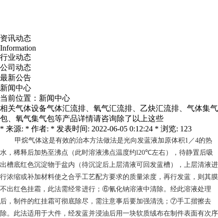
资讯动态
Information
行业动态
公司动态
最新公告
新闻中心
当前位置：
新闻中心
相关气体设备气体汇流排、氧气汇流排、乙炔汇流排、气体集气
包、氧气集气包等产品详情请咨询除了以上这些
* 来源: * 作者: * 发表时间: 2022-06-05 0:12:24 * 浏览: 123
甲烷气体
这是有效的治本方法做法是光向发蓝液加原体积1／4的热
水，稀释后加热至沸点（此时溶液沸点温度约l20℃左右），待静置后吸
出槽底红色沉淀物于盆内（待沉淀后上层清液可回发蓝槽），上层清液进
行浓缩或补加材料使之合乎工艺配方要求的质量浓度，再行发蓝，则其膜
不出红色挂霜，此法需经常进行；⑥氰化钠溶液中清除。经此溶液处理
后，制件的红挂霜可彻底除尽，需注意事后要加强清洗；⑦手工揩擦去
除。此法适用于大件，经发蓝并浸油后用一块软质绒布在制件表面有次序