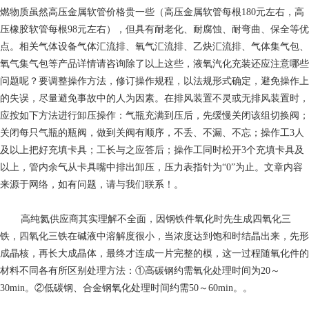
燃物质虽然高压金属软管价格贵一些（高压金属软管每根180元左右，高
压橡胶软管每根98元左右），但具有耐老化、耐腐蚀、耐弯曲、保全等优
点。相关气体设备气体汇流排、氧气汇流排、乙炔汇流排、气体集气包、
氧气集气包等产品详情请咨询除了以上这些，液氧汽化充装还应注意哪些
问题呢？要调整操作方法，修订操作规程，以法规形式确定，避免操作上
的失误，尽量避免事故中的人为因素。在排风装置不灵或无排风装置时，
应按如下方法进行卸压操作：气瓶充满到压后，先缓慢关闭该组切换阀；
关闭每只气瓶的瓶阀，做到关阀有顺序，不丢、不漏、不忘；操作工3人
及以上把好充填卡具；工长与之应答后；操作工同时松开3个充填卡具及
以上，管内余气从卡具嘴中排出卸压，压力表指针为“0”为止。文章内容
来源于网络，如有问题，请与我们联系！。
高纯氦供应商
其实理解不全面，因钢铁件氧化时先生成四氧化三
铁，四氧化三铁在碱液中溶解度很小，当浓度达到饱和时结晶出来，先形
成晶核，再长大成晶体，最终才连成一片完整的模，这一过程随氧化件的
材料不同各有所区别处理方法：①高碳钢约需氧化处理时间为20～
30min。②低碳钢、合金钢氧化处理时间约需50～60min。。