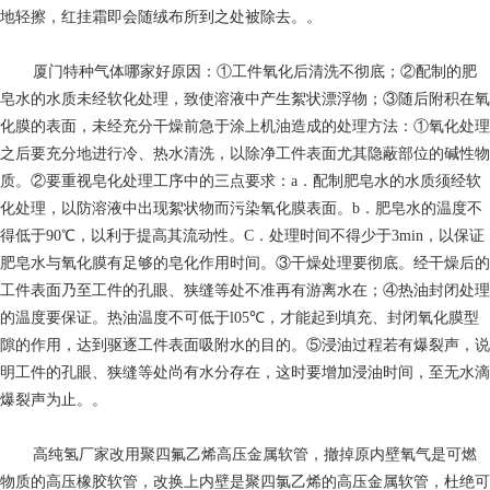
地轻擦，红挂霜即会随绒布所到之处被除去。。
厦门特种气体哪家好
原因：①工件氧化后清洗不彻底；②配制的肥
皂水的水质未经软化处理，致使溶液中产生絮状漂浮物；③随后附积在氧
化膜的表面，未经充分干燥前急于涂上机油造成的处理方法：①氧化处理
之后要充分地进行冷、热水清洗，以除净工件表面尤其隐蔽部位的碱性物
质。②要重视皂化处理工序中的三点要求：a．配制肥皂水的水质须经软
化处理，以防溶液中出现絮状物而污染氧化膜表面。b．肥皂水的温度不
得低于90℃，以利于提高其流动性。C．处理时间不得少于3min，以保证
肥皂水与氧化膜有足够的皂化作用时间。③干燥处理要彻底。经干燥后的
工件表面乃至工件的孔眼、狭缝等处不准再有游离水在；④热油封闭处理
的温度要保证。热油温度不可低于l05℃，才能起到填充、封闭氧化膜型
隙的作用，达到驱逐工件表面吸附水的目的。⑤浸油过程若有爆裂声，说
明工件的孔眼、狭缝等处尚有水分存在，这时要增加浸油时间，至无水滴
爆裂声为止。。
高纯氢厂家
改用聚四氟乙烯高压金属软管，撤掉原内壁氧气是可燃
物质的高压橡胶软管，改换上内壁是聚四氯乙烯的高压金属软管，杜绝可