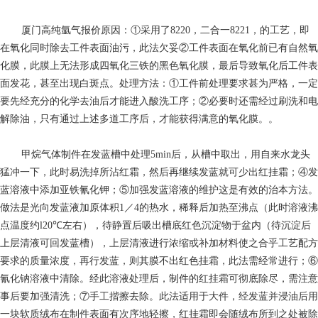
厦门高纯氩气报价
原因：①采用了8220，二合一8221，的工艺，即
在氧化同时除去工件表面油污，此法欠妥②工件表面在氧化前已有自然氧
化膜，此膜上无法形成四氧化三铁的黑色氧化膜，最后导致氧化后工件表
面发花，甚至出现白斑点。处理方法：①工件前处理要求甚为严格，一定
要先经充分的化学去油后才能进入酸洗工序；②必要时还需经过刷洗和电
解除油，只有通过上述多道工序后，才能获得满意的氧化膜。。
甲烷气体
制件在发蓝槽中处理5min后，从槽中取出，用自来水龙头
猛冲一下，此时易洗掉所沾红霜，然后再继续发蓝就可少出红挂霜；④发
蓝溶液中添加亚铁氰化钾；⑤加强发蓝溶液的维护这是有效的治本方法。
做法是光向发蓝液加原体积1／4的热水，稀释后加热至沸点（此时溶液沸
点温度约l20℃左右），待静置后吸出槽底红色沉淀物于盆内（待沉淀后
上层清液可回发蓝槽），上层清液进行浓缩或补加材料使之合乎工艺配方
要求的质量浓度，再行发蓝，则其膜不出红色挂霜，此法需经常进行；⑥
氰化钠溶液中清除。经此溶液处理后，制件的红挂霜可彻底除尽，需注意
事后要加强清洗；⑦手工揩擦去除。此法适用于大件，经发蓝并浸油后用
一块软质绒布在制件表面有次序地轻擦，红挂霜即会随绒布所到之处被除