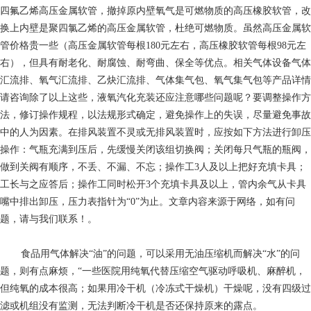
四氟乙烯高压金属软管，撤掉原内壁氧气是可燃物质的高压橡胶软管，改
换上内壁是聚四氯乙烯的高压金属软管，杜绝可燃物质。虽然高压金属软
管价格贵一些（高压金属软管每根180元左右，高压橡胶软管每根98元左
右），但具有耐老化、耐腐蚀、耐弯曲、保全等优点。相关气体设备气体
汇流排、氧气汇流排、乙炔汇流排、气体集气包、氧气集气包等产品详情
请咨询除了以上这些，液氧汽化充装还应注意哪些问题呢？要调整操作方
法，修订操作规程，以法规形式确定，避免操作上的失误，尽量避免事故
中的人为因素。在排风装置不灵或无排风装置时，应按如下方法进行卸压
操作：气瓶充满到压后，先缓慢关闭该组切换阀；关闭每只气瓶的瓶阀，
做到关阀有顺序，不丢、不漏、不忘；操作工3人及以上把好充填卡具；
工长与之应答后；操作工同时松开3个充填卡具及以上，管内余气从卡具
嘴中排出卸压，压力表指针为“0”为止。文章内容来源于网络，如有问
题，请与我们联系！。
食品用气体
解决“油”的问题，可以采用无油压缩机而解决“水”的问
题，则有点麻烦，“一些医院用纯氧代替压缩空气驱动呼吸机、麻醉机，
但纯氧的成本很高；如果用冷干机（冷冻式干燥机）干燥呢，没有四级过
滤或机组没有监测，无法判断冷干机是否还保持原来的露点。