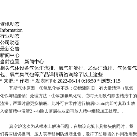
资讯动态
Information
行业动态
公司动态
最新公告
新闻中心
当前位置：
新闻中心
相关气体设备气体汇流排、氧气汇流排、乙炔汇流排、气体集气
包、氧气集气包等产品详情请咨询除了以上这些
* 来源: * 作者: * 发表时间: 2022-06-14 0:16:50 * 浏览: 115
瓦斯气体
原因：①氢氧化钠不足；②槽液陈旧，有大量渣滓（氢氧
化铁与碳酸钠）处理方法：①添加氢氧化钠。②每天用铁勺除去槽液中的
渣滓，严重时需更换槽底。此外可在零件进行槽后lOmin内即将其取出放
入铬酐槽中浸渍2～4s除去薄层挂灰后再放人槽中继续加工处理。。
真空炉
这次为从根本上解决问题，在增设充填卡具接头的同时，我
们将两组切换阀、压力表等移到防爆墙北侧，发挥了防爆墙的作用改用聚