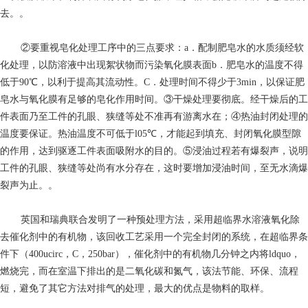
去。。
②要重视皂化处理工序中的三点要求：a．配制肥皂水的水质须经软
化处理，以防溶液中出现絮状物而污染氧化膜表面b．肥皂水的温度不得
低于90℃，以利于提高其流动性。C．处理时间不得少于3min，以保证肥
皂水与氧化膜有足够的皂化作用时间。③干燥处理要彻底。经干燥后的工
件表面乃至工件的孔眼、狭缝等处不准再有游离水在；④热油封闭处理的
温度要保证。热油温度不可低于l05℃，才能起到填充、封闭氧化膜型隙
的作用，达到驱逐工件表面吸附水的目的。⑤浸油过程若有爆裂声，说明
工件的孔眼、狭缝等处尚有水分存在，这时要增加浸油时间，至无水滴爆
裂声为止。。
英国和瑞典联合发明了一种预处理方法，采用超临界水溶液氧化除
去催化剂中的有机物，该回收工艺采用一个完全封闭的系统，在超临界条
件下（400ucirc，C，250bar），催化剂中的有机物几分钟之内将ldquo，
燃烧完，而在室温下排出的是二氧化碳和氮气，该法节能、环保、流程
短，避免了其它方法对排气的处理，最大的优点是物料的取样。