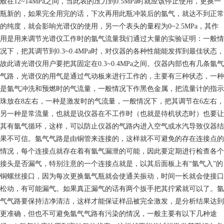
般在12~14MPa之间，当此表的压力到0.5MPa时就应该停止使用，更换一
瓶新的，如果完全用完的话，下次再用此瓶冲装后的氩气，就达不到正常
的纯度，就会影响光谱仪的使用，另一个表头的量程为0~2.5MPa，其作
用是用来调节光谱仪工作时的氩气流量我们通过大量的实验证明：一般情
况下，把其调节到0.3~0.4MPa时，对仪器的各种性能能发挥到最佳状态，
故此请光谱仪用户要把其固定在0.3~0.4MPa之间。仪器内部也有几条氩气
气路，光谱仪的用气是通过气动板来进行工作的，主要有三种状态，一种
是氩气冲洗和预燃时的气流量，一般情况下作黑色金属，把流量计的指示
珠放在8左右，一种是激发时的气流量，一般情况下，把其调节在6左右，
另一种是常流量，也就是说仪器在不工作时（也就是待机状态时）也要让
其有氩气循环，这样，可以防止仪器的气路内进入空气或水汽导致仪器结
果不可信。氩气气路是由铜管来连接的，这样就不可避免的存在连接点的
情况，每个连接点就存在着有氩气漏泄的可能，因此要定期进行检查各个
接头是否漏气，特别注意的一个连接点就是，以其后面板上有“氩气入”的
铜螺丝接口，因为每次更换氩气瓶就会使通关振动，时间一长就会使接口
松动，有可能漏气。如果真正漏气的话有两个扳手把其拧紧就可以了。氩
气气路要保持洁净清洁，这样才能保证样品被完全激发，是分析结果达到
更准确，但也不可避免氩气气路有污染的情况，一般主要有以下几种途