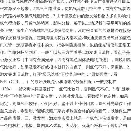
径：1.氩气纯度达不到高纯氩的状态，这样就不能使试样激发甚至打白点
根本激发不起来，2.氩气气路泄漏，使氩气流散到空气中，或有空气渗透
到气路内导致氩气纯度降低，3.由于激发台内的激发聚积物太多而影响到
氩气得流畅，导致气路堵塞，影响分析。鉴于以上情况我们要尽可能的准
备正规厂家生产的高纯氩气以供仪器使用，及时检查氩气气路是否连接好
确保没有泄漏情况，定期清理火花台内部灰尘和吹通废氩流出气路的蓝色
PUC管，定期更换水瓶中的水，把各种隐患排除，以确保光谱仪能正常工
作。气路好坏的判断：一般可以从三方面着手1.激发废旧试样，看点子是
否激发正常（中间有金属光泽，四周有黑色固体放电物痕迹），则说明氩
气比较好，如果激发不好或根本就打的白点子，则氩气不好，需更换，2.
激发完废旧试样，打开“显示选择”下拉菜单中的：“原始强度”，看
FeR（CuR……）的原始强度是否和原来的数值相近（一般控制在
±15%），就说明试样激发好了，氩气比较好，否则氩气不好。3.看“显示
选择”下拉菜单中的“元素浓度”，连续激发几点，看数据的稳定性，如果
稳定，则氩气比较好，否则不好。鉴于以上种种因素，氩气对光谱仪工作
至关重要，希望用户能够按照厂家要求购置合格的高纯氩气，以确保生产
产品的质量。三、激发室：激发室实质上就是一个氩气冲洗激发室，是由
一个电极柱，电极、聚四氟乙烯套、火花架、火花台板和一个铸铝台构