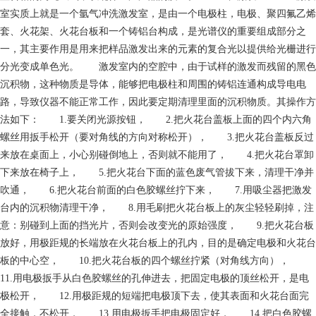
室实质上就是一个氩气冲洗激发室，是由一个电极柱，电极、聚四氟乙烯
套、火花架、火花台板和一个铸铝台构成，是光谱仪的重要组成部分之
一，其主要作用是用来把样品激发出来的元素的复合光以提供给光栅进行
分光变成单色光。 激发室内的空腔中，由于试样的激发而残留的黑色
沉积物，这种物质是导体，能够把电极柱和周围的铸铝连通构成导电电
路，导致仪器不能正常工作，因此要定期清理里面的沉积物质。其操作方
法如下： 1.要关闭光源按钮， 2.把火花台盖板上面的四个内六角
螺丝用扳手松开（要对角线的方向对称松开）， 3.把火花台盖板反过
来放在桌面上，小心别碰倒地上，否则就不能用了， 4.把火花台罩卸
下来放在椅子上， 5.把火花台下面的蓝色废气管拔下来，清理干净并
吹通， 6.把火花台前面的白色胶螺丝拧下来， 7.用吸尘器把激发
台内的沉积物清理干净， 8.用毛刷把火花台板上的灰尘轻轻刷掉，注
意：别碰到上面的挡光片，否则会改变光的原始强度， 9.把火花台板
放好，用极距规的长端放在火花台板上的孔内，目的是确定电极和火花台
板的中心空， 10.把火花台板的四个螺丝拧紧（对角线方向），
11.用电极扳手从白色胶螺丝的孔伸进去，把固定电极的顶丝松开，是电
极松开， 12.用极距规的短端把电极顶下去，使其表面和火花台面完
全接触，不松开， 13.用电极扳手把电极固定好， 14.把白色胶螺