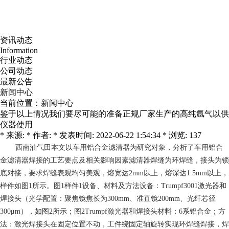
资讯动态
Information
行业动态
公司动态
最新公告
新闻中心
当前位置：
新闻中心
鉴于以上情况我们要尽可能的准备正规厂家生产的高纯氩气以供
仪器使用
* 来源: * 作者: * 发表时间: 2022-06-22 1:54:34 * 浏览: 137
西南油气田
本文以车用铝合金滤清器为研究对象，分析了车用铝合
金滤清器焊接的工艺要点及相关影响因素滤清器焊缝为环焊缝，接头为锁
底对接，要求焊缝表观均匀美观，熔宽达2mm以上，熔深达1.5mm以上，
样件如图1所示。图1样件1设备、材料及方法设备：Trumpf3001激光器和
焊接头（光学配置：聚焦镜焦长为300mm、准直镜200mm、光纤芯径
300μm），如图2所示；图2Trumpf激光器和焊接头材料：6系铝合金；方
法：激光焊接头在固定位置不动，工件绕固定轴旋转实现环焊缝焊接，焊