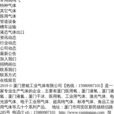
常用高纯气
特种气体
其它气体
医用气体
管道设备
槽车运输
液态气体出口
资讯动态
行业动态
公司动态
最新公告
加入我们
招聘岗位
联系我们
联系方式
在线留言
2019 © 厦门昱铭工业气体有限公司【热线：15980987101】是一
家专业生产气体的企业，主要有
厦门医用氧
，
厦门液氧
，
厦门液
氩
，
厦门液氮
，厦门干冰、医用氧、工业用气体、激光气体、电
光源气体、电子工业用气体、超高纯气体、标准气体、食品工业
用气体等几十个系列产品。 地址：厦门市同安区新民镇梧侣路
285号 电话(T el)：15980987101 http: //www.yuminggas.com 技