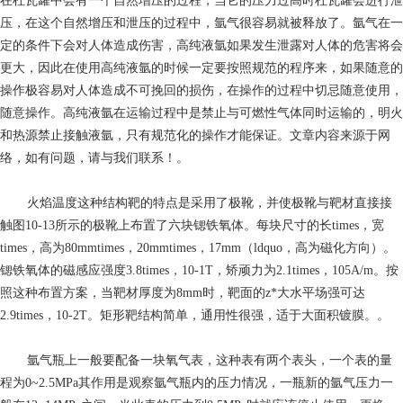
在杜瓦罐中会有一个自然增压的过程，当它的压力过高时杜瓦罐会进行泄
压，在这个自然增压和泄压的过程中，氩气很容易就被释放了。氩气在一
定的条件下会对人体造成伤害，高纯液氩如果发生泄露对人体的危害将会
更大，因此在使用高纯液氩的时候一定要按照规范的程序来，如果随意的
操作极容易对人体造成不可挽回的损伤，在操作的过程中切忌随意使用，
随意操作。高纯液氩在运输过程中是禁止与可燃性气体同时运输的，明火
和热源禁止接触液氩，只有规范化的操作才能保证。文章内容来源于网
络，如有问题，请与我们联系！。
火焰温度
这种结构靶的特点是采用了极靴，并使极靴与靶材直接接
触图10-13所示的极靴上布置了六块锶铁氧体。每块尺寸的长times，宽
times，高为80mmtimes，20mmtimes，17mm（ldquo，高为磁化方向）。
锶铁氧体的磁感应强度3.8times，10-1T，矫顽力为2.1times，105A/m。按
照这种布置方案，当靶材厚度为8mm时，靶面的z*大水平场强可达
2.9times，10-2T。矩形靶结构简单，通用性很强，适于大面积镀膜。。
氩气瓶上一般要配备一块氧气表，这种表有两个表头，一个表的量
程为0~2.5MPa其作用是观察氩气瓶内的压力情况，一瓶新的氩气压力一