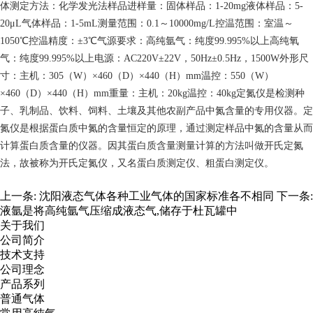
体测定方法：化学发光法样品进样量：固体样品：1-20mg液体样品：5-
20μL气体样品：1-5mL测量范围：0.1～10000mg/L控温范围：室温～
1050℃控温精度：±3℃气源要求：高纯氩气：纯度99.995%以上高纯氧
气：纯度99.995%以上电源：AC220V±22V，50Hz±0.5Hz，1500W外形尺
寸：主机：305（W）×460（D）×440（H）mm温控：550（W）
×460（D）×440（H）mm重量：主机：20kg温控：40kg定氮仪是检测种
子、乳制品、饮料、饲料、土壤及其他农副产品中氮含量的专用仪器。定
氮仪是根据蛋白质中氮的含量恒定的原理，通过测定样品中氮的含量从而
计算蛋白质含量的仪器。因其蛋白质含量测量计算的方法叫做开氏定氮
法，故被称为开氏定氮仪，又名蛋白质测定仪、粗蛋白测定仪。
上一条:
沈阳液态气体各种工业气体的国家标准各不相同
下一条:
液氩是将高纯氩气压缩成液态气,储存于杜瓦罐中
关于我们
公司简介
技术支持
公司理念
产品系列
普通气体