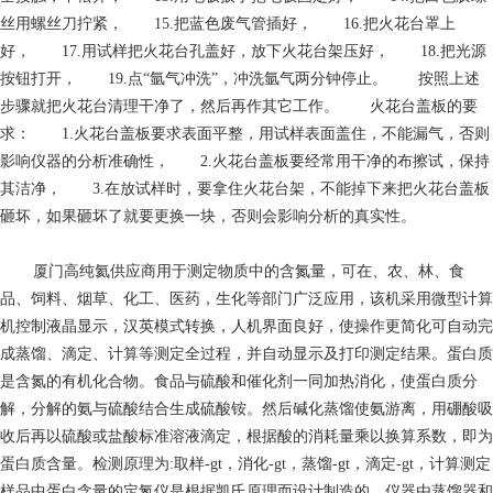
丝用螺丝刀拧紧， 15.把蓝色废气管插好， 16.把火花台罩上
好， 17.用试样把火花台孔盖好，放下火花台架压好， 18.把光源
按钮打开， 19.点“氩气冲洗”，冲洗氩气两分钟停止。 按照上述
步骤就把火花台清理干净了，然后再作其它工作。 火花台盖板的要
求： 1.火花台盖板要求表面平整，用试样表面盖住，不能漏气，否则
影响仪器的分析准确性， 2.火花台盖板要经常用干净的布擦试，保持
其洁净， 3.在放试样时，要拿住火花台架，不能掉下来把火花台盖板
砸坏，如果砸坏了就要更换一块，否则会影响分析的真实性。
厦门高纯氦供应商
用于测定物质中的含氮量，可在、农、林、食
品、饲料、烟草、化工、医药，生化等部门广泛应用，该机采用微型计算
机控制液晶显示，汉英模式转换，人机界面良好，使操作更简化可自动完
成蒸馏、滴定、计算等测定全过程，并自动显示及打印测定结果。蛋白质
是含氮的有机化合物。食品与硫酸和催化剂一同加热消化，使蛋白质分
解，分解的氨与硫酸结合生成硫酸铵。然后碱化蒸馏使氨游离，用硼酸吸
收后再以硫酸或盐酸标准溶液滴定，根据酸的消耗量乘以换算系数，即为
蛋白质含量。检测原理为:取样-gt，消化-gt，蒸馏-gt，滴定-gt，计算测定
样品中蛋白含量的定氮仪是根据凯氏原理而设计制造的，仪器由蒸馏器和