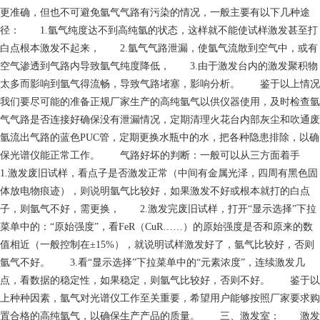
更准确，但也不可避免氩气气路有污染的情况，一般主要有以下几种途
径： 1.氩气纯度达不到高纯氩的状态，这样就不能使试样激发甚至打
白点根本激发不起来， 2.氩气气路泄漏，使氩气流散到空气中，或有
空气渗透到气路内导致氩气纯度降低， 3.由于激发台内的激发聚积物
太多而影响到氩气得流畅，导致气路堵塞，影响分析。 鉴于以上情况
我们要尽可能的准备正规厂家生产的高纯氩气以供仪器使用，及时检查氩
气气路是否连接好确保没有泄漏情况，定期清理火花台内部灰尘和吹通废
氩流出气路的蓝色PUC管，定期更换水瓶中的水，把各种隐患排除，以确
保光谱仪能正常工作。 气路好坏的判断：一般可以从三方面着手
1.激发废旧试样，看点子是否激发正常（中间有金属光泽，四周有黑色固
体放电物痕迹），则说明氩气比较好，如果激发不好或根本就打的白点
子，则氩气不好，需更换， 2.激发完废旧试样，打开“显示选择”下拉
菜单中的：“原始强度”，看FeR（CuR……）的原始强度是否和原来的数
值相近（一般控制在±15%），就说明试样激发好了，氩气比较好，否则
氩气不好。 3.看“显示选择”下拉菜单中的“元素浓度”，连续激发几
点，看数据的稳定性，如果稳定，则氩气比较好，否则不好。 鉴于以
上种种因素，氩气对光谱仪工作至关重要，希望用户能够按照厂家要求购
置合格的高纯氩气，以确保生产产品的质量。 三、激发室： 激发