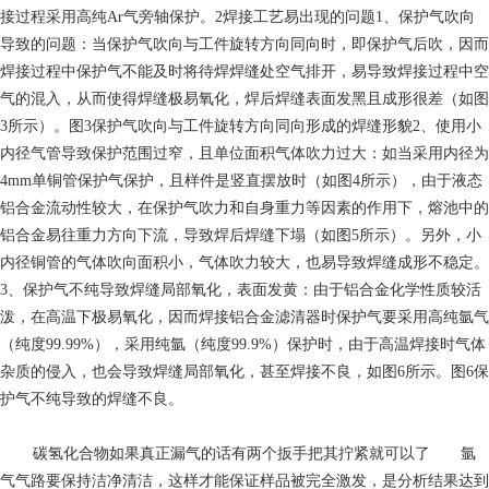
接过程采用高纯Ar气旁轴保护。2焊接工艺易出现的问题1、保护气吹向
导致的问题：当保护气吹向与工件旋转方向同向时，即保护气后吹，因而
焊接过程中保护气不能及时将待焊焊缝处空气排开，易导致焊接过程中空
气的混入，从而使得焊缝极易氧化，焊后焊缝表面发黑且成形很差（如图
3所示）。图3保护气吹向与工件旋转方向同向形成的焊缝形貌2、使用小
内径气管导致保护范围过窄，且单位面积气体吹力过大：如当采用内径为
4mm单铜管保护气保护，且样件是竖直摆放时（如图4所示），由于液态
铝合金流动性较大，在保护气吹力和自身重力等因素的作用下，熔池中的
铝合金易往重力方向下流，导致焊后焊缝下塌（如图5所示）。另外，小
内径铜管的气体吹向面积小，气体吹力较大，也易导致焊缝成形不稳定。
3、保护气不纯导致焊缝局部氧化，表面发黄：由于铝合金化学性质较活
泼，在高温下极易氧化，因而焊接铝合金滤清器时保护气要采用高纯氩气
（纯度99.99%），采用纯氩（纯度99.9%）保护时，由于高温焊接时气体
杂质的侵入，也会导致焊缝局部氧化，甚至焊接不良，如图6所示。图6保
护气不纯导致的焊缝不良。
碳氢化合物
如果真正漏气的话有两个扳手把其拧紧就可以了 氩
气气路要保持洁净清洁，这样才能保证样品被完全激发，是分析结果达到