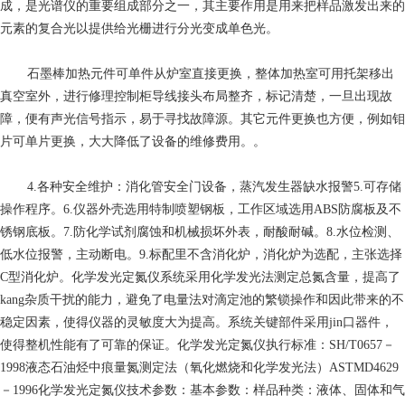
成，是光谱仪的重要组成部分之一，其主要作用是用来把样品激发出来的
元素的复合光以提供给光栅进行分光变成单色光。
石墨棒加热元件可单件从炉室直接更换，整体加热室可用托架移出
真空室外，进行修理控制柜导线接头布局整齐，标记清楚，一旦出现故
障，便有声光信号指示，易于寻找故障源。其它元件更换也方便，例如钼
片可单片更换，大大降低了设备的维修费用。。
4.各种安全维护：消化管安全门设备，蒸汽发生器缺水报警5.可存储
操作程序。6.仪器外壳选用特制喷塑钢板，工作区域选用ABS防腐板及不
锈钢底板。7.防化学试剂腐蚀和机械损坏外表，耐酸耐碱。8.水位检测、
低水位报警，主动断电。9.标配里不含消化炉，消化炉为选配，主张选择
C型消化炉。化学发光定氮仪系统采用化学发光法测定总氮含量，提高了
kang杂质干扰的能力，避免了电量法对滴定池的繁锁操作和因此带来的不
稳定因素，使得仪器的灵敏度大为提高。系统关键部件采用jin口器件，
使得整机性能有了可靠的保证。化学发光定氮仪执行标准：SH/T0657－
1998液态石油烃中痕量氮测定法（氧化燃烧和化学发光法）ASTMD4629
－1996化学发光定氮仪技术参数：基本参数：样品种类：液体、固体和气