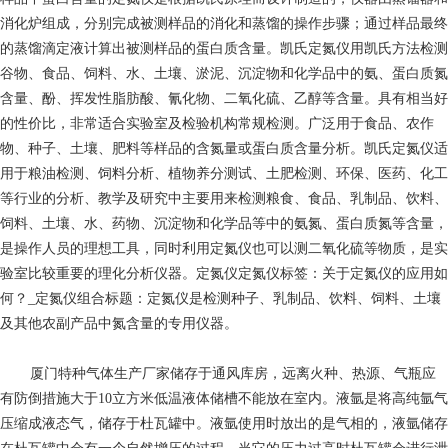
消化炉组成，分别完成被测样品的消化和蒸馏的操作步骤；通过样品最终
的蒸馏滴定液计算出被测样品的蛋白质含量。凯氏定氮仪用凯氏方法检测
谷物、食品、饲料、水、土壤、淤泥、沉淀物和化学品中的氨、蛋白质氮
含量、酚、挥发性脂肪酸、氰化物、二氧化硫、乙醇等含量。具有相当好
的性价比，非常适合实验室及检验机构常规检测。广泛用于食品、农作
物、种子、土壤、肥料等样品的含氮量或蛋白质含量分析。凯氏定氮仪适
用于粮油检测、饲料分析、植物养分测试、土肥检测、环保、医药、化工
等行业的分析、教学及研究中主要用来检测粮食、食品、乳制品、饮料、
饲料、土壤、水、药物、沉淀物和化学品等中的氨氮、蛋白质氮等含量，
是操作人员的理想工具，同时利用定氮仪也可以测二氧化硫等物质，是实
验室比较重要的理化分析仪器。定氮仪定氮仪标签：关于定氮仪的应用如
何？_定氮仪组合标题：定氮仪是检测种子、乳制品、饮料、饲料、土壤
及其他农副产品中氮含量的专用仪器。
厦门特种气体生产厂家
储存于通风库房，远离火种、热源、气瓶应
有防倒措施大于10立方米低温液体储槽不能放在室内。液氩是将高纯氩气
压缩成液态气，储存于杜瓦罐中。液氩使用时放出的是气相的，液氩储存