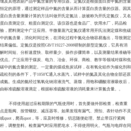
壤及其他农副产品中氮含量的专用仪器。定氮仪是根据蛋白质中氮的含量
恒定的原理，通过测定样品中氮的含量从而计算蛋白质含量的仪器。因其
蛋白质含量测量计算的方法叫做开氏定氮法，故被称为开氏定氮仪，又名
蛋白质测定仪、粗蛋白测定仪。该仪器也是食品厂、饮用水厂，药品检
验，肥料测定中广泛应用。半微量蒸汽定氮仪通常用开氏法测定煤和焦碳
中的氮含量，消化时间过长，在消化过程中氮化合物容易逸出，导致测定
结果偏低。定氮仪是按照GB/T19227-2008研制的新型定氮仪，它具有消
解时间短、分析速度快、取样量少、操作步骤简单，以及测量结果准确等
优点。广泛应用于煤炭、电力、冶金、环保、商检、教学等领域对煤和焦
碳中的氮含量的测定。一定量的煤或焦炭试样，在有氧化铝作为催化剂和
疏松剂的条件下，于1050℃通入水蒸汽，试样中的氮及其化合物全部还原
成氨。生成的氨经过氢氧化钠溶液洗气、蒸馏，用饱和硼酸溶液吸收后，
由标准硫酸溶液滴定，根据标准硫酸溶液的消耗量来计算氮含量。。
不得使用超过应检期限的气瓶使用时，首先要做外部检查，检查重
点是瓶阀、按管螺纹、减压器等。如果发现有漏气、滑扣、表针动作不灵
或quot，爬高quot，等，应及时维修，切忌随便处理。禁止带压拧紧阀
杆，调整垫料。检查漏气时应用肥皂水，不得使用明火。气瓶与电焊在同