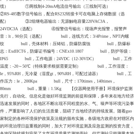
缆） ①两线制4-20mA电流信号输出（三线制可选）
②RS-485数字信号输出，配合RS232转接卡可在电脑上存储数据（选
配） ③2组继电器输出：无源触电容量220VAC3A，
24VDC3A（选配） ④报警信号输出：现场声光报警，报警声
音：lt，90分贝（选配） bull，连线方式：3/4Prime，NPT内螺
纹 bull，壳体材料：压铸铝，防爆防腐蚀 bull，防爆标
志：ExdIICT6，防爆证书编号：CNEx10.1807 bull，防护等级：
IP65 bull，工作电源：24VDC（12-30VDC） bull，工作
温度：-20～50℃（特殊要求根据需要定制） bull，工作湿度：
le，95%RH，无冷凝（湿度gt，90%RH，可配过滤器） bull，工
作压力：le，200Kpa bull，尺寸：170times，140times，
80mm bull，重量：1.5Kg 【仪器网使用手册】环境保护监测
先行，自动化、信息化是做好环境监测的前提和保障，多年来在地方经济
迅速发展的同时，各地区不断出现不同程度的水、气、噪声等环境污染事
件，严重影响了人们的生活质量，阻碍了当地经济的持续发展。随着guo
家制定的各种环境保护政策及法规的颁布实施，各级地方政府在对辖区内
的环境治理日益重视的同时，加大了对环境监测及应急监测的投资力度，
各地区陆续规划安装了大气环境质量监测地面站。但监测站只能测量本地