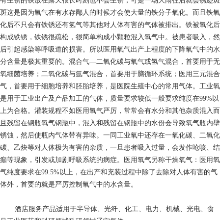
有生锈的铁放在露天很长时刻也不会生锈，可是一场大雨往后就会锈迹斑
斑这是因为氧气在有水存鄙人的时候才会使大量的铁分子氧化。而且铁氧
化后不只会有铁锈还有氢气等其他对人体有害的气体被排出。铁被氧化后
构成铁锈，铁锈很疏松，很简单构成小颗粒混入氧气中。被患者吸入，然
后引起感染等呼吸道的损害。所以医用氧气出产上程度的下降氧气中的水
分含量是极其重要的。混合气—二氧化碳与氧气或氢气混合，首要用于无
氧细菌培养；二氧化碳与氩气混合，首要用于脑循环系统；医用三元混合
气，首要用于细胞培养和胚胎培养，是医院生殖中心的常用气体。工业氧
是用于工业出产及产品加工的气体，质量要求较低一般要求纯度在99%以
上为合格。灌装规程不如医用氧气严厉，常常会有水分和其他杂质混入而
且残留在钢瓶氧气钢瓶中，混入和残留在钢瓶中的水份会导致氧气瓶内壁
锈蚀，然后使瓶内气体带有异味。一同工业氧中还存在一氧化碳、二氧化
碳、乙炔等对人体极为有害的杂质，一旦患者吸入过量，会发作呛咳、结
痂等现象，引发或加剧呼吸系统的病症。医用氧气另称干燥氧气：医用氧
气纯度要求在99.5%以上，在出产和充装过程中除了去除对人体有害的气
体外，首要的就是严厉控制氧气中的水含量。
酒店服务
产品适用于半导体、光纤、化工、电力、机械、光电、食