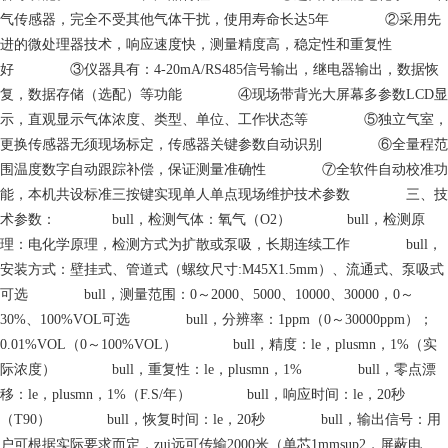
气传感器，完全不受其他气体干扰，使用寿命长达5年 ②采用先
进的微处理器技术，响应速度快，测量精度高，稳定性和重复性
好 ③仪器具有：4-20mA/RS485信号输出，继电器输出，数据恢
复，数据存储（选配）等功能 ④现场带背光大屏幕多参数LCD显
示，直观显示气体浓度、类型、单位、工作状态等 ⑤独立气室，
更换传感器无须现场标定，传感器关键参数自动识别 ⑥全量程范
围温度数字自动跟踪补偿，保证测量准确性 ⑦全软件自动校准功
能，本机共设标准三按键实现单人单点现场维护技术参数 三、技
术参数： bull，检测气体：氧气（O2） bull，检测原
理：电化学原理，检测方式为扩散或泵吸，长期连续工作 bull，
安装方式：壁挂式、管道式（螺纹尺寸:M45X1.5mm）、流通式、泵吸式
可选 bull，测量范围：0～2000、5000、10000、30000，0～
30%、100%VOL可选 bull，分辨率：1ppm（0～30000ppm）；
0.01%VOL（0～100%VOL） bull，精度：le，plusmn，1%（实
际浓度） bull，重复性：le，plusmn，1% bull，零点漂
移：le，plusmn，1%（F.S/年） bull，响应时间：le，20秒
（T90） bull，恢复时间：le，20秒 bull，输出信号：用
户可根据实际要求而定，zui远可传输2000米（单芯1mmsup2，屏蔽电