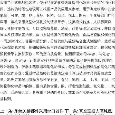
采用了井式电加热装置，使样品在消化管内取得消化效果和最短的消化时
间。选购的时候也建议可以根据产品的应用来参考。用于测定物质中的含
氮量，可在、农、林、食品、饲料、烟草、化工、医药，生化等部门广泛
应用，该机采用微型计算机控制液晶显示，汉英模式转换，人机界面良
好，使操作更简化。可自动完成蒸馏、滴定、计算等测定全过程，并自动
显示及打印测定结果。蛋白质是含氮的有机化合物。食品与硫酸和催化剂
一同加热消化，使蛋白质分解，分解的氨与硫酸结合生成硫酸铵。然后碱
化蒸馏使氨游离，用硼酸吸收后再以硫酸或盐酸标准溶液滴定，根据酸的
消耗量乘以换算系数，即为蛋白质含量。检测原理为:取样-gt，消化-gt，
蒸馏-gt，滴定-gt，计算测定样品中蛋白含量的定氮仪是根据凯氏原理而
设计制造的，仪器由蒸馏器和消化炉组成，分别完成被测样品的消化和蒸
馏的操作步骤；通过样品最终的蒸馏滴定液计算出被测样品的蛋白质含
量。凯氏定氮仪用凯氏方法检测谷物、食品、饲料、水、土壤、淤泥、沉
淀物和化学品中的氨、蛋白质氮含量、酚、挥发性脂肪酸、氰化物、二氧
化硫、乙醇等含量。具有相当好的性价比，非常适合实验室及检验机构常
规检测。
上一条:
系统关键部件采用jin口器件
下一条:
真空室通入高纯氩