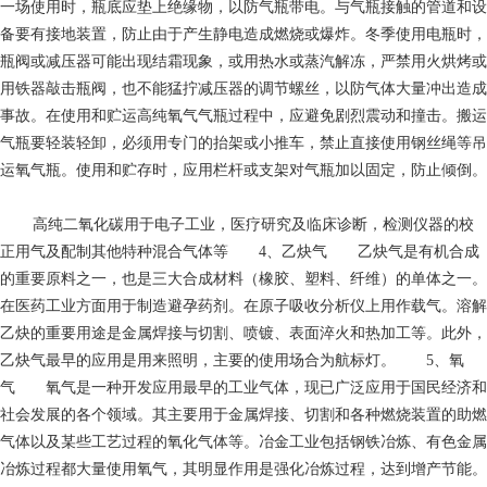
一场使用时，瓶底应垫上绝缘物，以防气瓶带电。与气瓶接触的管道和设
备要有接地装置，防止由于产生静电造成燃烧或爆炸。冬季使用电瓶时，
瓶阀或减压器可能出现结霜现象，或用热水或蒸汽解冻，严禁用火烘烤或
用铁器敲击瓶阀，也不能猛拧减压器的调节螺丝，以防气体大量冲出造成
事故。在使用和贮运高纯氧气气瓶过程中，应避免剧烈震动和撞击。搬运
气瓶要轻装轻卸，必须用专门的抬架或小推车，禁止直接使用钢丝绳等吊
运氧气瓶。使用和贮存时，应用栏杆或支架对气瓶加以固定，防止倾倒。
高纯二氧化碳用于电子工业，医疗研究及临床诊断，检测仪器的校
正用气及配制其他特种混合气体等 4、乙炔气 乙炔气是有机合成
的重要原料之一，也是三大合成材料（橡胶、塑料、纤维）的单体之一。
在医药工业方面用于制造避孕药剂。在原子吸收分析仪上用作载气。溶解
乙炔的重要用途是金属焊接与切割、喷镀、表面淬火和热加工等。此外，
乙炔气最早的应用是用来照明，主要的使用场合为航标灯。 5、氧
气 氧气是一种开发应用最早的工业气体，现已广泛应用于国民经济和
社会发展的各个领域。其主要用于金属焊接、切割和各种燃烧装置的助燃
气体以及某些工艺过程的氧化气体等。冶金工业包括钢铁冶炼、有色金属
冶炼过程都大量使用氧气，其明显作用是强化冶炼过程，达到增产节能。