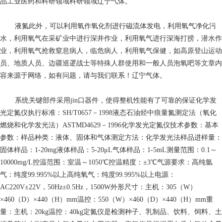
品工业医药和科研领域科研领域辽宁气体。
液氮
此外，可以利用氧作氧化剂进行磁流体发电，利用氧气净化污
水，利用氧气在采矿业中进行深井作业，利用氧气进行深海打捞，潜水作
业，利用氧气抢救窒息病人，临危病人，利用氧气保健，如高原登山运动
员、地质人员、边疆巡逻战士等特殊人群使用和一般人员泡氧吧等文章内
容来源于网络，如有问题，请与我们联系！辽宁气体。
系统关键部件采用jin口器件，使得整机性能有了可靠的保证化学发
光定氮仪执行标准：SH/T0657－1998液态石油烃中痕量氮测定法（氧化
燃烧和化学发光法）ASTMD4629－1996化学发光定氮仪技术参数：基本
参数：样品种类：液体、固体和气体测定方法：化学发光法样品进样量：
固体样品：1-20mg液体样品：5-20μL气体样品：1-5mL测量范围：0.1～
10000mg/L控温范围：室温～1050℃控温精度：±3℃气源要求：高纯氩
气：纯度99.995%以上高纯氧气：纯度99.995%以上电源：
AC220V±22V，50Hz±0.5Hz，1500W外形尺寸：主机：305（W）
×460（D）×440（H）mm温控：550（W）×460（D）×440（H）mm重
量：主机：20kg温控：40kg定氮仪是检测种子、乳制品、饮料、饲料、土