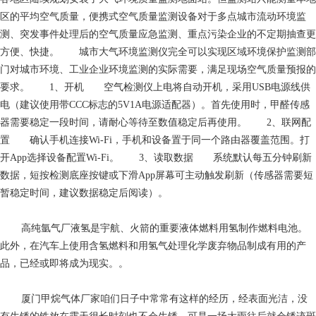
区的平均空气质量，便携式空气质量监测设备对于多点城市流动环境监
测、突发事件处理后的空气质量应急监测、重点污染企业的不定期抽查更
方便、快捷。 城市大气环境监测仪完全可以实现区域环境保护监测部
门对城市环境、工业企业环境监测的实际需要，满足现场空气质量预报的
要求。 1、开机 空气检测仪上电将自动开机，采用USB电源线供
电（建议使用带CCC标志的5V1A电源适配器）。首先使用时，甲醛传感
器需要稳定一段时间，请耐心等待至数值稳定后再使用。 2、联网配
置 确认手机连接Wi-Fi，手机和设备置于同一个路由器覆盖范围。打
开App选择设备配置Wi-Fi。 3、读取数据 系统默认每五分钟刷新
数据，短按检测底座按键或下滑App屏幕可主动触发刷新（传感器需要短
暂稳定时间，建议数据稳定后阅读）。
高纯氩气厂
液氢是宇航、火箭的重要液体燃料用氢制作燃料电池。
此外，在汽车上使用含氢燃料和用氢气处理化学废弃物品制成有用的产
品，已经或即将成为现实。。
厦门甲烷气体厂家
咱们日子中常常有这样的经历，经表面光洁，没