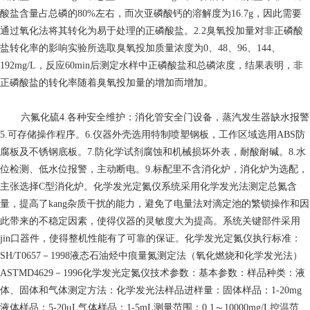
酸盐含量占总磷的80%左右，而次亚磷酸钙的溶解度为16.7g，因此需要
通过氧化法将其转化为易于处理的正磷酸盐。2.2臭氧投加量对非正磷酸
盐转化率的影响实验所选取臭氧投加质量浓度为0、48、96、144、
192mg/L，反应60min后测定水样中正磷酸盐和总磷浓度，结果表明，非
正磷酸盐的转化率随着臭氧投加量的增加而增加。
六氟化硫
4.各种安全维护：消化管安全门设备，蒸汽发生器缺水报警
5.可存储操作程序。6.仪器外壳选用特制喷塑钢板，工作区域选用ABS防
腐板及不锈钢底板。7.防化学试剂腐蚀和机械损坏外表，耐酸耐碱。8.水
位检测、低水位报警，主动断电。9.标配里不含消化炉，消化炉为选配，
主张选择C型消化炉。化学发光定氮仪系统采用化学发光法测定总氮含
量，提高了kang杂质干扰的能力，避免了电量法对滴定池的繁锁操作和因
此带来的不稳定因素，使得仪器的灵敏度大为提高。系统关键部件采用
jin口器件，使得整机性能有了可靠的保证。化学发光定氮仪执行标准：
SH/T0657－1998液态石油烃中痕量氮测定法（氧化燃烧和化学发光法）
ASTMD4629－1996化学发光定氮仪技术参数：基本参数：样品种类：液
体、固体和气体测定方法：化学发光法样品进样量：固体样品：1-20mg
液体样品：5-20μL气体样品：1-5mL测量范围：0.1～10000mg/L控温范