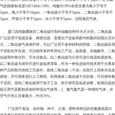
气的国家标准是GB/T4842-1995，纯氮99.99%杂质含量为氢小于等于
5ppm，氧小于等于10ppm，一氧化碳小于等于5ppm，二氧化碳小于等于
5ppm，甲烷小于等于5ppm，水小于等于5ppm。沈阳液态气体。
厦门高纯氩哪家好
二氧化碳可制作碳酸饮料作为灭火剂，二氧化碳
广泛应用于电器设备、精密仪器、贵重生产设备和图书档案的初期火灾扑
灭。二氧化碳气体保护焊，可以广泛用于多种材料的焊接。二氧化碳应用
于有机化学合成，可以制作多种常用化工产品，如尿素、水杨酸等。二氧
化碳用作致冷剂，可冷冻食品。以二氧化碳为介质可进行低温热源发电。
以二氧化碳为溶剂可进行超临界萃取，作为一种先进操作技术用于分离多
种产品和取代传统工艺操作。固体二氧化碳（干冰）在医疗上用来冷冻皮
肤病，并可用来进行人工降雨。利用液体二氧化碳干洗衣物，可代替有毒
干洗剂。高纯二氧化碳用于电子工业，医疗研究及临床诊断，检测仪器的
校正用气及配制其他特种混合气体等。2、氮气氮气是一种惰性气体，在
空气中所占含量最大，约为78%。
广泛用于食品、农作物、种子、土壤、肥料等样品的含氮量或蛋白