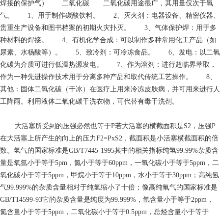
焊接的保护气） 二氧化碳 二氧化碳用途很广，其用量仅次于氧
气。 1、用于制作碳酸饮料。 2、灭火剂：电器设备、精密仪器、
贵重生产设备和图书档案的初期火灾扑灭。 3、气体保护焊：用于多
种材料的焊接。 4、有机化学合成：可以制作多种常用化工产品（如
尿素、水杨酸等）。 5、致冷剂：可冷冻食品。 6、发电：以二氧
化碳为介质可进行低温热源发电。 7、作为溶剂：进行超临界萃取，
作为一种先进操作技术用于分离多种产品和取代传统工艺操作。 8、
其他：固体二氧化碳（干冰）在医疗上用来冷冻皮肤病，并可用来进行人
工降雨。利用液体二氧化碳干洗衣物，可代替有毒干洗剂。
大活塞所受到的压强必然也等于P若大活塞的横截面积是S2，压强P
在大活塞上所产生的向上的压力F2=PxS2，截面积是小活塞横截面积的倍
数。氢气的国家标准是GB/T7445-1995其中的相关指标纯氢99.99%杂质含
量是氧氩小于等于5pm，氮小于等于60ppm，一氧化碳小于等于5ppm，二
氧化碳小于等于5ppm，甲烷小于等于10ppm，水小于等于30ppm；高纯氢
气99.999%的杂质含量相对于纯氢缩小了十倍；像高纯氧气的国家标准是
GB/T14599-93它的杂质含量是纯度为99.999%，氩含量小于等于2ppm，
氮含量小于等于5ppm，二氧化碳小于等于0.5ppm，总烃含量小于等于