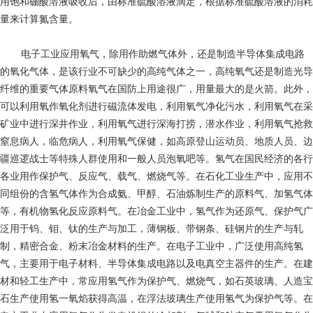
用饱和硼酸溶液吸收后，由标准硫酸溶液滴定，根据标准硫酸溶液的消耗
量来计算氮含量。
电子工业应用氧气，除用作助燃气体外，还是制造半导体集成电路
的氧化气体，是该行业不可缺少的高纯气体之一，高纯氧气还是制造光导
纤维的重要气体原料氧气在国防上用途很广，用量最大的是火箭。此外，
可以利用氧作氧化剂进行磁流体发电，利用氧气净化污水，利用氧气在采
矿业中进行深井作业，利用氧气进行深海打捞，潜水作业，利用氧气抢救
窒息病人，临危病人，利用氧气保健，如高原登山运动员、地质人员、边
疆巡逻战士等特殊人群使用和一般人员泡氧吧等。氢气在国民经济的各行
各业用作保护气、反应气、载气、燃烧气等。在石化工业生产中，应用不
同组份的含氢气体作为合成氨、甲醇、石油炼制生产的原料气、加氢气体
等，有机物氢化反应原料气。在冶金工业中，氢气作为还原气、保护气广
泛用于钨、钼、钛的生产与加工，薄钢板、带钢条、硅钢片的生产与轧
制，精密合金、粉末冶金材料的生产。在电子工业中，广泛使用高纯氢
气，主要用于电子材料、半导体集成电路以及电真空主器件的生产。在建
材和轻工生产中，常应用氢气作为保护气、燃烧气，如石英玻璃、人造宝
石生产使用氢一氧焰获得高温，在浮法玻璃生产使用氢气为保护气等。在