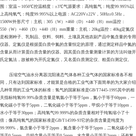
围：室温～1050℃控温精度：±3℃气源要求：高纯氩气：纯度99.995%以
上高纯氧气：纯度99.995%以上电源：AC220V±22V，50Hz±0.5Hz，
1500W外形尺寸：主机：305（W）×460（D）×440（H）mm温控：
550（W）×460（D）×440（H）mm重量：主机：20kg温控：40kg定氮仪
是检测种子、乳制品、饮料、饲料、土壤及其他农副产品中氮含量的专用
仪器。定氮仪是根据蛋白质中氮的含量恒定的原理，通过测定样品中氮的
含量从而计算蛋白质含量的仪器。因其蛋白质含量测量计算的方法叫做开
氏定氮法，故被称为开氏定氮仪，又名蛋白质测定仪、粗蛋白测定仪。
压缩空气油水分离器
沈阳液态气体各种工业气体的国家标准各不相
同，只有达到国家标准，才能算是合格的工业气体下面简单的为大家介绍
几种常用的工业气体的标准：氢气的国家标准是GB/T7445-1995其中的相
关指标纯氢99.99%杂质含量是氧氩小于等于5pm，氮小于等于60ppm，一
氧化碳小于等于5ppm，二氧化碳小于等于5ppm，甲烷小于等于10ppm，
水小于等于30ppm；高纯氢气99.999%的杂质含量相对于纯氢缩小了十
倍；像高纯氧气的国家标准是GB/T14599-93它的杂质含量是纯度为
99.999%，氩含量小于等于2ppm，氮含量小于等于5ppm，二氧化碳小于
等于0.5ppm，总烃含量小于等于0.5ppm，水含量小于等于2ppm；还有氮