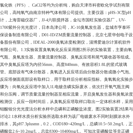
氯化铁（PFS）、CaCl2等均为分析纯，购自天津市科密欧化学试剂有限
公司，高纯氧气由南京特种气体有限公司提供。主要仪器：pHS-3C型pH
计，上海雷磁仪器厂，JJ-4六联搅拌器，金坛市国旺实验仪器厂，UV-
1700紫外分光光度计，日本岛津公司，JC-10臭氧发生器，盐城市亨泰环
保设备制造有限公司，D01-ID/ZM质量流量控制器，北京七星华创电子设
备股份有限公司，IDEAL-2000臭氧浓度检测仪，淄博爱迪尔计算机软件
有限公司。1.3实验装置臭氧氧化反应采用图2所示的实验装置，主要由氧
气瓶、臭氧发生器、质量流量控制器、臭氧反应塔和尾气吸收器等组成。
其中臭氧反应塔为内径56mm、高度840mm、有效容积1.8L的竖式玻璃
管。底部设有气体分散器，臭氧进入反应塔后由分散器分散成微小气泡。
反应塔侧面底部设有取样口，用于取样后分析相应指标。臭氧氧化实验步
骤为：向氧化反应塔中加入1L电镀含磷实际废水，依次打开氧气瓶主阀
和分压阀，调节质量流量控制器至相应流量，开启臭氧发生器和臭氧浓度
检测仪，反应一段时间后，从臭氧反应塔取样口取出一定体积水样，采用
钼酸铵分光光度法分析水样中总磷和正磷酸盐浓度。图2实验装置2结果与
讨论2.1水样水质分析实验所选取水样为该厂电镀废水不同时刻膜浓水外
排水，其pH7.3plusmn，0.2，COD180~420mg/L，总磷10.5~50.2mg/L，正
磷酸盐2.6~10.2mg/L，总盐8300~10400mg/L。可知次亚磷酸盐等非正磷