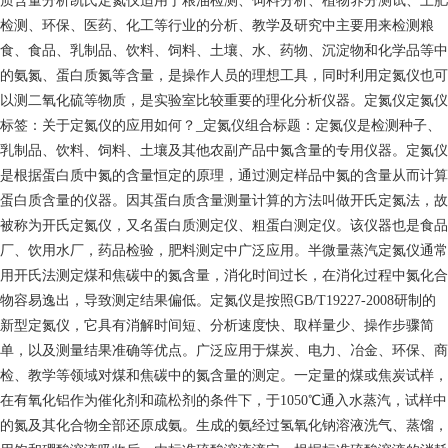
质含量分析凯氏定氮仪适用于粮油检测、饲料分析、植物养分测试、土肥
检测、环保、医药、化工等行业的分析、教学及研究中主要用来检测粮
食、食品、乳制品、饮料、饲料、土壤、水、药物、沉淀物和化学品等中
的氨氮、蛋白质氮等含量，是操作人员的理想工具，同时利用定氮仪也可
以测二氧化硫等物质，是实验室比较重要的理化分析仪器。定氮仪定氮仪
标签：关于定氮仪的应用如何？_定氮仪组合标题：定氮仪是检测种子、
乳制品、饮料、饲料、土壤及其他农副产品中氮含量的专用仪器。定氮仪
是根据蛋白质中氮的含量恒定的原理，通过测定样品中氮的含量从而计算
蛋白质含量的仪器。因其蛋白质含量测量计算的方法叫做开氏定氮法，故
被称为开氏定氮仪，又名蛋白质测定仪、粗蛋白测定仪。该仪器也是食品
厂、饮用水厂，药品检验，肥料测定中广泛应用。半微量蒸汽定氮仪通常
用开氏法测定煤和焦碳中的氮含量，消化时间过长，在消化过程中氮化合
物容易逸出，导致测定结果偏低。定氮仪是按照GB/T19227-2008研制的
新型定氮仪，它具有消解时间短、分析速度快、取样量少、操作步骤简
单，以及测量结果准确等优点。广泛应用于煤炭、电力、冶金、环保、商
检、教学等领域对煤和焦碳中的氮含量的测定。一定量的煤或焦炭试样，
在有氧化铝作为催化剂和疏松剂的条件下，于1050℃通入水蒸汽，试样中
的氮及其化合物全部还原成氨。生成的氨经过氢氧化钠溶液洗气、蒸馏，