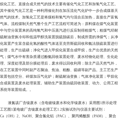
烷化工艺。直接合成天然气的技术主要有催化气化工艺和加氢气化工艺。
其中催化气化工艺是一种利用催化剂在加压流化气化炉中一步合成煤基天
然气的技术。加氢化工艺是将煤粉和氢气均匀混合后加热，直接生产富氢
气体。流程煤制天然气整个生产工艺流程可简述为：原料煤在煤气化装置
中与空分装置来的高纯氧气和中压蒸汽进行反应制得粗煤气；粗煤气经耐
硫耐油变换冷却和低温甲醇洗装置脱硫脱碳后，制成所需的净煤气；从净
化装置产生富含硫化氢的酸性气体送至克劳斯硫回收和氨法脱硫装置进行
处理，生产出硫磺；净化气进入甲烷化装置合成甲烷，生产出优质的天然
气；煤气水中有害杂质通过酚氨回收装置处理、废水经物化处理、生化处
理、深度处理及部分膜处理后，废水得以回收利用；除主产品天然气外，
在工艺装置中同时副产石脑油、焦油、粗酚、硫磺等副产品。主工艺生产
装置包括空分、碎煤加压气化炉；耐硫耐油变换；气体净化装置；甲烷化
合成装置及废水处理装置。辅助生产装置由硫回收装置、动力、公用工程
系统等装置组成。。
液氮
该厂含镍废水（含电镀镍废水和化学镍废水）采用图1所示处理
工艺图1某电镀厂含镍废水处理工艺1.2实验试剂与仪器主要试剂：
Ca（OH）2、NaOH、聚合氯化铝（PAC）、聚丙烯酰胺（PAM）、聚合