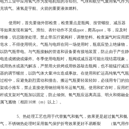
电力工业中应用氢气作为发电机组的冷却剂。气球和航空气囊用氢气作为
充填气。液氢是宇航、火箭的重要液体燃料。
使用时，首先要做外部检查，检查重点是瓶阀、按管螺纹、减压器
等如果发现有漏气、滑扣、表针动作不灵或quot，爬高quot，等，应及时
维修，切忌随便处理。禁止带压拧紧阀杆，调整垫料。检查漏气时应用肥
皂水，不得使用明火。气瓶与电焊在同一场使用时，瓶底应垫上绝缘物，
以防气瓶带电。与气瓶接触的管道和设备要有接地装置，防止由于产生静
电造成燃烧或爆炸。冬季使用电瓶时，瓶阀或减压器可能出现结霜现象，
或用热水或蒸汽解冻，严禁用火烘烤或用铁器敲击瓶阀，也不能猛拧减压
器的调节螺丝，以防气体大量冲出造成事故。在使用和贮运高纯氧气气瓶
过程中，应避免剧烈震动和撞击。搬运气瓶要轻装轻卸，必须用专门的抬
架或小推车，禁止直接使用钢丝绳等吊运氧气瓶。使用和贮存时，应用栏
杆或支架对气瓶加以固定，防止倾倒。氧气瓶应远离高温、明火和熔融金
属飞溅物〔相距10米（m）以上〕。
5、热处理工艺也用于代替氮气和氨气，效果更是超过氮气和氨
气，不锈钢热处理时采用氩气保护折弯效果更好不易断裂 （氩气用作