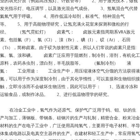
业的填充介质（例如高压氖灯、计数管等） 2、用于激光技术，做视
发光指示灯、电压调节，以及激光混合气成份。 3、氖氧混合气代替
氦氧气用于呼吸。 4、用作低温冷却剂，标准气、特种混合气
等。 5、用于高能物理研究，让氖充满火花室来探测和微粒的行
径。 （氖气霓虹灯） 卤素气： 卤族元素指周期系ⅦA族元
素。包括氟（F）、氯（Cl）、溴（Br）、碘（I）、砹（At）、石田
（Ts），简称卤素。由于砹为放射性元素，所以人们常说的卤素只是指:
氟、氯、溴和碘。 卤素广泛应用于阻燃剂，制冷剂，溶剂，有机化工
原料，农药杀虫剂，漂白剂，羊毛脱脂等。 （氟制冷剂） 液
氮： 工业用途： 工业生产中，用压缩液体空气分馏的方法获得液
氮，可以用于作为深度制冷剂，由于其化学惰性，可以直接和生物组织接
触，立即冷冻而不会破坏生物活性，因此可以用于： 1、迅速冷冻和
运输食品，或制作冰品。 2、进行低温物理学的研究。
在冶金工业中，氢气作为还原气、保护气广泛用于钨、钼、钛的生
产与加工，薄钢板、带钢条、硅钢片的生产与轧制，精密合金、粉末冶金
材料的生产在电子工业中，广泛使用高纯氢气，主要用于电子材料、半导
体集成电路以及电真空主器件的生产。在建材和轻工生产中，常应用氢气