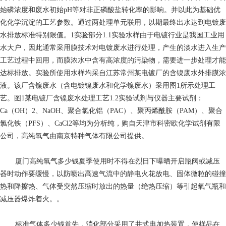
始磷浓度和废水初始pH等对非正磷酸盐转化率的影响。并以此为基础优
化化学沉淀的工艺参数。通过两处理单元联用，以期最终出水达到电镀废
水排放标准特别限值。1实验部分1.1实验水样由于电镀行业是我国工业用
水大户，因此通常采用膜技术对电镀废水进行处理，产生的淡水进入生产
工艺过程中回用，而膜浓水中含有高浓度的污染物，需要进一步处理才能
达标排放。实验所使用水样均采自江苏常州某电镀厂的含镍废水外排膜浓
液。该厂含镍废水（含电镀镍废水和化学镍废水）采用图1所示处理工
艺。图1某电镀厂含镍废水处理工艺1.2实验试剂与仪器主要试剂：
Ca（OH）2、NaOH、聚合氯化铝（PAC）、聚丙烯酰胺（PAM）、聚合
氯化铁（PFS）、CaCl2等均为分析纯，购自天津市科密欧化学试剂有限
公司，高纯氧气由南京特种气体有限公司提供。
厦门高纯氧气多少钱
夏季使用时不得在烈日下曝晒开启瓶阀或减压
器时动作要缓慢，以防喷出高速气流中的静电火花放电、固体微粒的碰撞
热和降擦热、气体受突然压缩时放出的热量（绝热压缩）等引起氧气瓶和
减压器爆炸着火。。
标准气体多少钱
首先，消化部分采用了井式电加热装置，使样品在