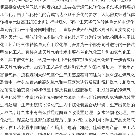
和直接合成天然气技术两者的区别主要在于煤气化转化技术先将原料煤加
压气化，由于气化得到的合成气达不到甲烷化的要求，因此需要经过气体
转换单元提高H2/CO比再进行甲烷化（有些工艺将气体转换单元和甲烷化
单元合并为一个部分同时进行）。直接合成天然气技术则可以直接制得可
用的天然气。煤气转化技术煤气化转化技术可分为较为传统的两步法甲烷
化工艺和将气体转换单元和甲烷化单元合并为一个部分同时进行的一步法
甲烷化工艺。直接合成天然气的技术主要有催化气化工艺和加氢气化工
艺。其中催化气化工艺是一种利用催化剂在加压流化气化炉中一步合成煤
基天然气的技术。加氢化工艺是将煤粉和氢气均匀混合后加热，直接生产
富氢气体。流程煤制天然气整个生产工艺流程可简述为：原料煤在煤气化
装置中与空分装置来的高纯氧气和中压蒸汽进行反应制得粗煤气；粗煤气
经耐硫耐油变换冷却和低温甲醇洗装置脱硫脱碳后，制成所需的净煤气；
从净化装置产生富含硫化氢的酸性气体送至克劳斯硫回收和氨法脱硫装置
进行处理，生产出硫磺；净化气进入甲烷化装置合成甲烷，生产出优质的
天然气；煤气水中有害杂质通过酚氨回收装置处理、废水经物化处理、生
化处理、深度处理及部分膜处理后，废水得以回收利用；除主产品天然气
外，在工艺装置中同时副产石脑油、焦油、粗酚、硫磺等副产品。主工艺