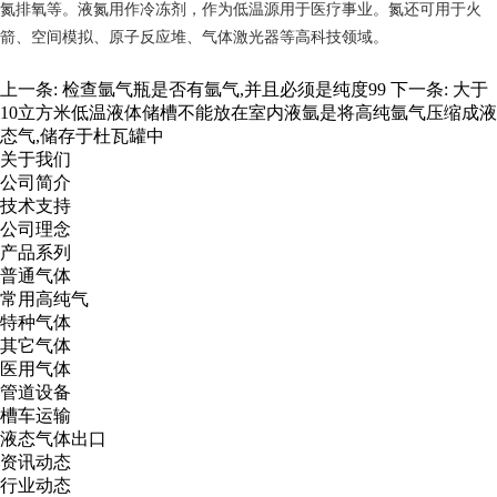
氮排氧等。液氮用作冷冻剂，作为低温源用于医疗事业。氮还可用于火
箭、空间模拟、原子反应堆、气体激光器等高科技领域。
上一条:
检查氩气瓶是否有氩气,并且必须是纯度99
下一条:
大于
10立方米低温液体储槽不能放在室内液氩是将高纯氩气压缩成液
态气,储存于杜瓦罐中
关于我们
公司简介
技术支持
公司理念
产品系列
普通气体
常用高纯气
特种气体
其它气体
医用气体
管道设备
槽车运输
液态气体出口
资讯动态
行业动态