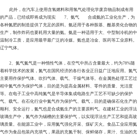
此外，在汽车上使用含氢燃料和用氢气处理化学废弃物品制成有用
的产品，已经或即将成为现实 7、氨气 合成氨的工业化生产，为
各种氮肥的制造提供了充足的原料。氨还用于各种胺基、酰基类化合物的
生产，制作炸药也要耗用大量的氨。氨是一种适用于大、中型制冷机的中
温制冷工质，是应用最早最广泛的冷媒。氨也是冶金、医药等工业原料。
辽宁气体。
2、氮气氮气是一种惰性气体，在空气中所占含量最大，约为78%随
着科学技术的发展，氮气在国民经济的各行各业正日益广泛地应用。氮气
主要用作保护气体、吹扫气体、载气、干燥气体等。在金属热处理工艺过
程中氮气作为保护气体，目的是为提高金属材料、零件的质量、光洁度
等。在电子工业中高纯氮气是半导体集成电路生产工艺不可缺少的保护
气、载气。在石化行业中氮气作为保护气、载气，目的是确保石化生产的
顺利、安全运行，氮气也是合成氨生产的主要原料气。在建材工业的浮法
玻璃生产中，氮气作为锡槽的主要保护气，以实现浮法生产工艺和提高玻
璃质量。在能源工业中，应用氮气强化开采、煤矿灭火。食品工业应用氮
气作为食品包装内充填气，果蔬的充氮干制、保鲜储存，果汁、生油的充