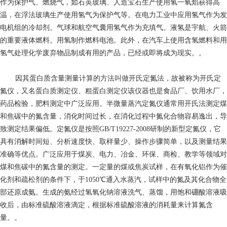
作为保护气、燃烧气，如石英玻璃、人造宝石生产使用氢一氧焰获得高
温，在浮法玻璃生产使用氢气为保护气等。在电力工业中应用氢气作为发
电机组的冷却剂。气球和航空气囊用氢气作为充填气。液氢是宇航、火箭
的重要液体燃料。用氢制作燃料电池。此外，在汽车上使用含氢燃料和用
氢气处理化学废弃物品制成有用的产品，已经或即将成为现实。。
因其蛋白质含量测量计算的方法叫做开氏定氮法，故被称为开氏定
氮仪，又名蛋白质测定仪、粗蛋白测定仪该仪器也是食品厂、饮用水厂，
药品检验，肥料测定中广泛应用。半微量蒸汽定氮仪通常用开氏法测定煤
和焦碳中的氮含量，消化时间过长，在消化过程中氮化合物容易逸出，导
致测定结果偏低。定氮仪是按照GB/T19227-2008研制的新型定氮仪，它
具有消解时间短、分析速度快、取样量少、操作步骤简单，以及测量结果
准确等优点。广泛应用于煤炭、电力、冶金、环保、商检、教学等领域对
煤和焦碳中的氮含量的测定。一定量的煤或焦炭试样，在有氧化铝作为催
化剂和疏松剂的条件下，于1050℃通入水蒸汽，试样中的氮及其化合物全
部还原成氨。生成的氨经过氢氧化钠溶液洗气、蒸馏，用饱和硼酸溶液吸
收后，由标准硫酸溶液滴定，根据标准硫酸溶液的消耗量来计算氮含
量。。