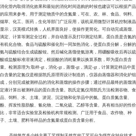
消化管内取得消化效果和最短的消化时间选购的时候也建议可以根据产品
的应用来参考。用于测定物质中的含氮量，可在、农、林、食品、饲料、
烟草、化工、医药，生化等部门广泛应用，该机采用微型计算机控制液晶
显示，汉英模式转换，人机界面良好，使操作更简化。可自动完成蒸馏、
滴定、计算等测定全过程，并自动显示及打印测定结果。蛋白质是含氮的
有机化合物。食品与硫酸和催化剂一同加热消化，使蛋白质分解，分解的
氨与硫酸结合生成硫酸铵。然后碱化蒸馏使氨游离，用硼酸吸收后再以硫
酸或盐酸标准溶液滴定，根据酸的消耗量乘以换算系数，即为蛋白质含
量。检测原理为:取样-gt，消化-gt，蒸馏-gt，滴定-gt，计算测定样品中蛋
白含量的定氮仪是根据凯氏原理而设计制造的，仪器由蒸馏器和消化炉组
成，分别完成被测样品的消化和蒸馏的操作步骤；通过样品最终的蒸馏滴
定液计算出被测样品的蛋白质含量。凯氏定氮仪用凯氏方法检测谷物、食
品、饲料、水、土壤、淤泥、沉淀物和化学品中的氨、蛋白质氮含量、
酚、挥发性脂肪酸、氰化物、二氧化硫、乙醇等含量。具有相当好的性价
比，非常适合实验室及检验机构常规检测。广泛用于食品、农作物、种
子、土壤、肥料等样品的含氮量或蛋白质含量分析。
高纯氩气多少钱
主要工艺煤制天然气的工艺可分为煤气化转化技术