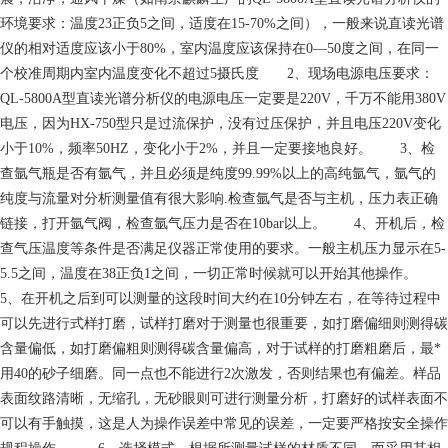
环境要求：温度23正负5之间，适度在15-70%之间），一般来说直读光谱
仪的相对适度应该小于80%，室内温度应该保持在0—50度之间，在同一
个校准周期内室内温度变化不超过5摄氏度 2、现场电源电压要求：
QL-5800A型直读光谱分析仪的电源电压一定要是220V，千万不能用380V
电压，因为HX-750型只是过流保护，没有过压保护，并且电压220V变化
小于10%，频率50HZ，变化小于2%，并且一定要接地良好。 3、检
查氩气瓶是否有氩气，并且必须是纯度99.99%以上的高纯氩气，氩气的
纯度与流量对分析测量值有很大影响.检查氩气是否与主机，压力表正确
链接，打开氩气阀，检查氩气压力是否在10bar以上。 4、开机后，检
查气压温度等条件是否满足仪器正常使用的要求。一般主机压力显示在5-
5.5之间，温度在38正负1之间，一切正常时候就可以开始其他操作。
5、在开机之后到可以测量的这段时间大约在10分钟左右，在等待过程中
可以先进行式样打磨，试样打磨对于测量也很重要，如打磨偏细则测得碳
含量偏低，如打磨偏粗则测得碳含量偏高，对于试样的打磨粗磨后，最*
用40的砂子细磨。同一点也不能进行2次激发，否则结果也有偏差。样品
表面纹路清晰，无缩孔，无砂眼则可进行测量分析，打磨好的试样表面不
可以有手触摸，这是人为操作误差中常见的误差，一定要严格按安全操作