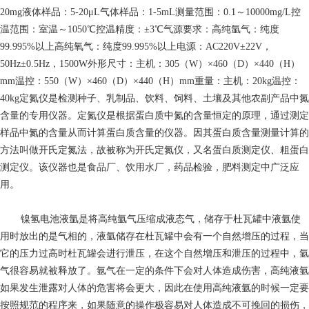
20mg液体样品：5-20μL气体样品：1-5mL测量范围：0.1～10000mg/L控
温范围：室温～1050℃控温精度：±3℃气源要求：高纯氩气：纯度
99.995%以上高纯氧气：纯度99.995%以上电源：AC220V±22V，
50Hz±0.5Hz，1500W外形尺寸：主机：305（W）×460（D）×440（H）
mm温控：550（W）×460（D）×440（H）mm重量：主机：20kg温控：
40kg定氮仪是检测种子、乳制品、饮料、饲料、土壤及其他农副产品中氮
含量的专用仪器。定氮仪是根据蛋白质中氮的含量恒定的原理，通过测定
样品中氮的含量从而计算蛋白质含量的仪器。因其蛋白质含量测量计算的
方法叫做开氏定氮法，故被称为开氏定氮仪，又名蛋白质测定仪、粗蛋白
测定仪。该仪器也是食品厂、饮用水厂，药品检验，肥料测定中广泛应
用。
镍氢电池
液氩是将高纯氩气压缩成液态气，储存于杜瓦罐中液氩使
用时放出的是气相的，液氩储存在杜瓦罐中会有一个自然增压的过程，当
它的压力过高时杜瓦罐会进行泄压，在这个自然增压和泄压的过程中，氩
气很容易就被释放了。氩气在一定的条件下会对人体造成伤害，高纯液氩
如果发生泄露对人体的危害将会更大，因此在使用高纯液氩的时候一定要
按照规范的程序来，如果随意的操作极容易对人体造成不可挽回的损伤，