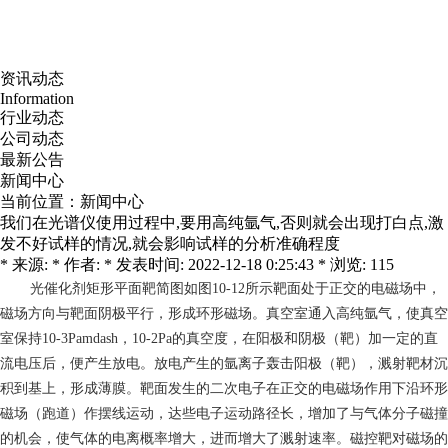
资讯动态
Information
行业动态
公司动态
最新公告
新闻中心
当前位置：
新闻中心
我们在光谱仪使用过程中,要用高纯氩气,否则就会出现打白点,激
发不好试样的情况,就会影响试样的分析准确程度
* 来源: * 作者: * 发表时间: 2022-12-18 0:25:43 * 浏览: 115
光催化剂
矩形平面靶简图如图10-12所示靶面处于正交的电磁场中，
磁场方向与靶面阴极平行，形成环形磁场。真空室通入高纯氩气，使真空
室保持10-3Pamdash，10-2Pa的真空度，在阳极和阴极（靶）加一定的直
流电压后，便产生放电。放电产生的氩离子轰击阳极（靶），溅射靶材沉
积到基上，形成薄膜。靶面发生的二次电子在正交的电磁场作用下沿环形
磁场（跑道）作摆线运动，达些电子运动路径长，增加了与气体分子磁撞
的机会，使气体的电离概率增大，进而增大了溅射速率。磁控靶对磁场的