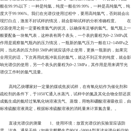
般在99.9%以下：一种是纯氩，纯度一般在99.99%，一种是高纯氩气，纯
度大于99.996%。我们在光谱仪使用过程中，要用高纯氩气，否则就会出
现打白点，激发不好试样的情况，就会影响试样的分析准确程度。 在
仪器使用之前一定要检查氩气的状况，以确保有足够的氩气。氩气瓶上一
般要配备一块氧气表，这种表有两个表头，一个表的量程为0~2.5MPa其
作用是观察氩气瓶内的压力情况，一瓶新的氩气压力一般在12~14MPa之
间，当此表的压力到0.5MPa时就应该停止使用，更换一瓶新的，如果完
全用完的话，下次再用此瓶冲装后的氩气，就达不到正常的纯度，就会影
响光谱仪的使用，另一个表头的量程为0~2.5MPa，其作用是用来调节光
谱仪工作时的氩气流量。
高纯乙炔哪家好
一定量的煤或焦炭试样，在有氧化铝作为催化剂和
疏松剂的条件下，于1050℃通入水蒸汽，试样中的氮及其化合物全部还原
成氨生成的氨经过氢氧化钠溶液洗气、蒸馏，用饱和硼酸溶液吸收后，由
标准硫酸溶液滴定，根据标准硫酸溶液的消耗量来计算氮含量。。
直读光谱仪的测量 1、使用环境：放置光谱仪的实验室应该防
震，洁净，通风干燥（如南京麒麟生产的QL-5800A型直读光谱分析仪的