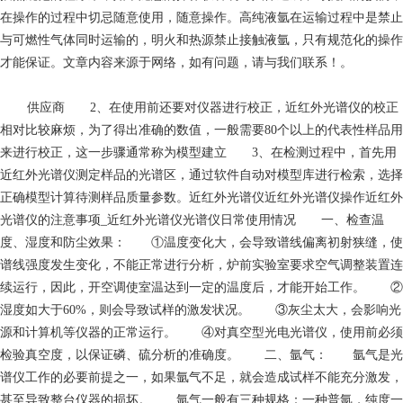
在操作的过程中切忌随意使用，随意操作。高纯液氩在运输过程中是禁止
与可燃性气体同时运输的，明火和热源禁止接触液氩，只有规范化的操作
才能保证。文章内容来源于网络，如有问题，请与我们联系！。
供应商
2、在使用前还要对仪器进行校正，近红外光谱仪的校正
相对比较麻烦，为了得出准确的数值，一般需要80个以上的代表性样品用
来进行校正，这一步骤通常称为模型建立 3、在检测过程中，首先用
近红外光谱仪测定样品的光谱区，通过软件自动对模型库进行检索，选择
正确模型计算待测样品质量参数。近红外光谱仪近红外光谱仪操作近红外
光谱仪的注意事项_近红外光谱仪光谱仪日常使用情况 一、检查温
度、湿度和防尘效果： ①温度变化大，会导致谱线偏离初射狭缝，使
谱线强度发生变化，不能正常进行分析，炉前实验室要求空气调整装置连
续运行，因此，开空调使室温达到一定的温度后，才能开始工作。 ②
湿度如大于60%，则会导致试样的激发状况。 ③灰尘太大，会影响光
源和计算机等仪器的正常运行。 ④对真空型光电光谱仪，使用前必须
检验真空度，以保证磷、硫分析的准确度。 二、氩气： 氩气是光
谱仪工作的必要前提之一，如果氩气不足，就会造成试样不能充分激发，
甚至导致整台仪器的损坏。 氩气一般有三种规格：一种普氩，纯度一