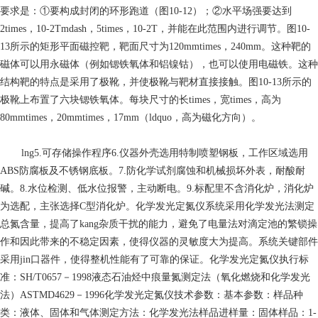
要求是：①要构成封闭的环形跑道（图10-12）；②水平场强要达到
2times，10-2Tmdash，5times，10-2T，并能在此范围内进行调节。图10-
13所示的矩形平面磁控靶，靶面尺寸为120mmtimes，240mm。这种靶的
磁体可以用永磁体（例如锶铁氧体和铝镍钴），也可以使用电磁铁。这种
结构靶的特点是采用了极靴，并使极靴与靶材直接接触。图10-13所示的
极靴上布置了六块锶铁氧体。每块尺寸的长times，宽times，高为
80mmtimes，20mmtimes，17mm（ldquo，高为磁化方向）。
lng
5.可存储操作程序6.仪器外壳选用特制喷塑钢板，工作区域选用
ABS防腐板及不锈钢底板。7.防化学试剂腐蚀和机械损坏外表，耐酸耐
碱。8.水位检测、低水位报警，主动断电。9.标配里不含消化炉，消化炉
为选配，主张选择C型消化炉。化学发光定氮仪系统采用化学发光法测定
总氮含量，提高了kang杂质干扰的能力，避免了电量法对滴定池的繁锁操
作和因此带来的不稳定因素，使得仪器的灵敏度大为提高。系统关键部件
采用jin口器件，使得整机性能有了可靠的保证。化学发光定氮仪执行标
准：SH/T0657－1998液态石油烃中痕量氮测定法（氧化燃烧和化学发光
法）ASTMD4629－1996化学发光定氮仪技术参数：基本参数：样品种
类：液体、固体和气体测定方法：化学发光法样品进样量：固体样品：1-