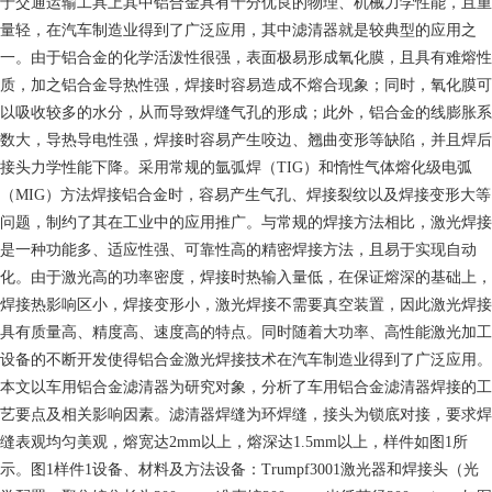
于交通运输工具上其中铝合金具有十分优良的物理、机械力学性能，且重
量轻，在汽车制造业得到了广泛应用，其中滤清器就是较典型的应用之
一。由于铝合金的化学活泼性很强，表面极易形成氧化膜，且具有难熔性
质，加之铝合金导热性强，焊接时容易造成不熔合现象；同时，氧化膜可
以吸收较多的水分，从而导致焊缝气孔的形成；此外，铝合金的线膨胀系
数大，导热导电性强，焊接时容易产生咬边、翘曲变形等缺陷，并且焊后
接头力学性能下降。采用常规的氩弧焊（TIG）和惰性气体熔化级电弧
（MIG）方法焊接铝合金时，容易产生气孔、焊接裂纹以及焊接变形大等
问题，制约了其在工业中的应用推广。与常规的焊接方法相比，激光焊接
是一种功能多、适应性强、可靠性高的精密焊接方法，且易于实现自动
化。由于激光高的功率密度，焊接时热输入量低，在保证熔深的基础上，
焊接热影响区小，焊接变形小，激光焊接不需要真空装置，因此激光焊接
具有质量高、精度高、速度高的特点。同时随着大功率、高性能激光加工
设备的不断开发使得铝合金激光焊接技术在汽车制造业得到了广泛应用。
本文以车用铝合金滤清器为研究对象，分析了车用铝合金滤清器焊接的工
艺要点及相关影响因素。滤清器焊缝为环焊缝，接头为锁底对接，要求焊
缝表观均匀美观，熔宽达2mm以上，熔深达1.5mm以上，样件如图1所
示。图1样件1设备、材料及方法设备：Trumpf3001激光器和焊接头（光