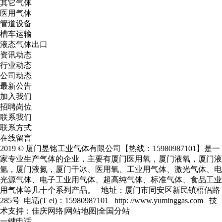
其它气体
医用气体
管道设备
槽车运输
液态气体出口
资讯动态
行业动态
公司动态
最新公告
加入我们
招聘岗位
联系我们
联系方式
在线留言
2019 © 厦门昱铭工业气体有限公司【热线：15980987101】是一
家专业生产气体的企业，主要有
厦门医用氧
，
厦门液氧
，
厦门液
氩
，
厦门液氮
，厦门干冰、医用氧、工业用气体、激光气体、电
光源气体、电子工业用气体、超高纯气体、标准气体、食品工业
用气体等几十个系列产品。 地址：厦门市同安区新民镇梧侣路
285号 电话(T el)：15980987101 http: //www.yuminggas.com 技
术支持：
佳庆网络
|
网站地图
|
全国分站
一键电话