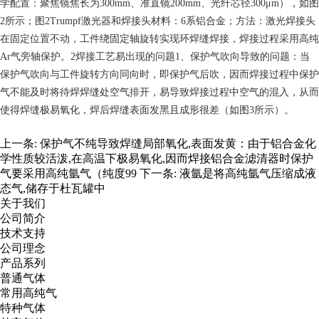
学配置：聚焦镜焦长为300mm、准直镜200mm、光纤芯径300μm），如图
2所示；图2Trumpf激光器和焊接头材料：6系铝合金；方法：激光焊接头
在固定位置不动，工件绕固定轴旋转实现环焊缝焊接，焊接过程采用高纯
Ar气旁轴保护。2焊接工艺易出现的问题1、保护气吹向导致的问题：当
保护气吹向与工件旋转方向同向时，即保护气后吹，因而焊接过程中保护
气不能及时将待焊焊缝处空气排开，易导致焊接过程中空气的混入，从而
使得焊缝极易氧化，焊后焊缝表面发黑且成形很差（如图3所示）。
上一条:
保护气不纯导致焊缝局部氧化,表面发黄：由于铝合金化
学性质较活泼,在高温下极易氧化,因而焊接铝合金滤清器时保护
气要采用高纯氩气（纯度99
下一条:
液氩是将高纯氩气压缩成液
态气,储存于杜瓦罐中
关于我们
公司简介
技术支持
公司理念
产品系列
普通气体
常用高纯气
特种气体