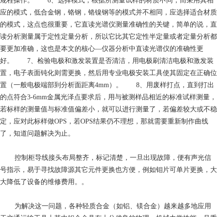
规程操作。 6、选择模式，根据所测量试样的材质不同，而采用其相
应的模式，低合金钢，铬钢，铬镍钢等的模式并不相同，应选择适合材质
的模式，这点也很重要，它直读光谱仪测量准确性的关键，简单的说，直
读分析测量属于定性定量分析，所以它比其它定性半定量或者定量分析都
要更加准确，这也是本文的核心—仪器分析中直读光谱仪的准确性更
好。 7、检验电极和激发装置是否清洁，用电极刷清洁电极和激发装
置，电子表面钝化则需更换，然后用专业电极安装工具使其固定在正确位
置（一般电极端部到分析面距离4mm）。 8、用废样打点，直到打出
的点符合3-6mm金属光泽点要求后，用与被测样品相近的标准试样测量，
若标样的测量值与标准值偏差小，就可以进行测量了，若偏差较大或不稳
定，应对此标样做OPS，若OPS结果仍不理想，那就需要重新制作曲线
了，知道问题解决为止。
控制柜导线接头布局整齐，标记清楚，一旦出现故障，便有声光信
号指示，易于寻找故障源其它元件更换也方便，例如钼片可单片更换，大
大降低了设备的维修费用。。
为解决这一问题，各种轻质合金（如铝、镁合金）越来越多地应用