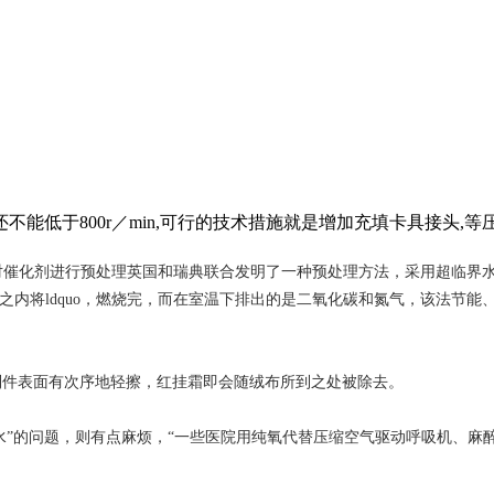
能低于800r／min,可行的技术措施就是增加充填卡具接头,等
对催化剂进行预处理英国和瑞典联合发明了一种预处理方法，采用超临界
机物几分钟之内将ldquo，燃烧完，而在室温下排出的是二氧化碳和氮气，该
制件表面有次序地轻擦，红挂霜即会随绒布所到之处被除去。
“水”的问题，则有点麻烦，“一些医院用纯氧代替压缩空气驱动呼吸机、