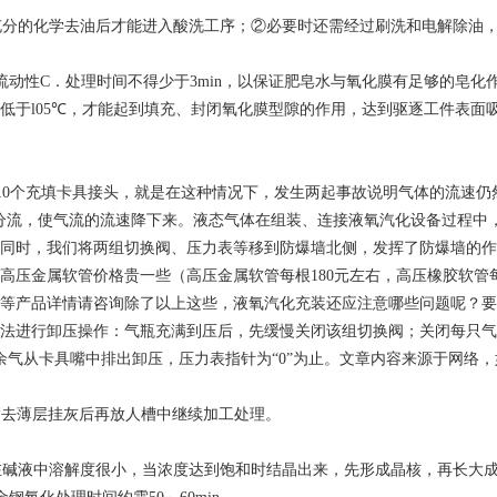
充分的化学去油后才能进入酸洗工序；②必要时还需经过刷洗和电解除油
其流动性C．处理时间不得少于3min，以保证肥皂水与氧化膜有足够的皂
低于l05℃，才能起到填充、封闭氧化膜型隙的作用，达到驱逐工件表面
10个充填卡具接头，就是在这种情况下，发生两起事故说明气体的流速
等压分流，使气流的流速降下来。液态气体在组装、连接液氧汽化设备过程
同时，我们将两组切换阀、压力表等移到防爆墙北侧，发挥了防爆墙的作
高压金属软管价格贵一些（高压金属软管每根180元左右，高压橡胶软管
等产品详情请咨询除了以上这些，液氧汽化充装还应注意哪些问题呢？要
法进行卸压操作：气瓶充满到压后，先缓慢关闭该组切换阀；关闭每只气
余气从卡具嘴中排出卸压，压力表指针为“0”为止。文章内容来源于网络
s除去薄层挂灰后再放人槽中继续加工处理。
在碱液中溶解度很小，当浓度达到饱和时结晶出来，先形成晶核，再长大