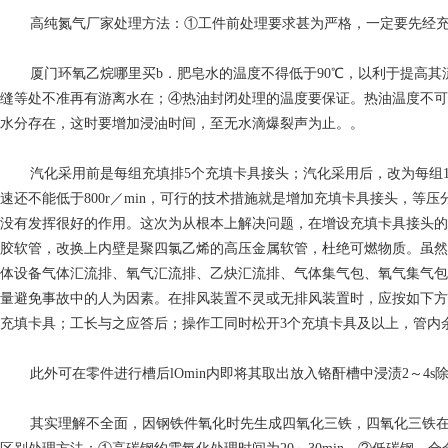
高纯氮气厂家
处理方法：①工件前处理要求甚为严格，一定要先经
厦门环氧乙烷哪里买
b．肥皂水的温度不得低于90℃，以利于提高
缝等处不准再有游离水在；④热油封闭处理的温度要保证。热油温度不可
水分存在，这时要增加浸油时间，至无水滴爆裂声为止。。
汽化采用前是每组充填排5个充填卡具接头；汽化采用后，改为每组
速还不能低于800r／min，可行的技术措施就是增加充填卡具接头，
没有发挥很好的作用。这次为从根本上解决问题，在增设充填卡具接头的
胶软管，改换上内壁是聚四氯乙烯的高压金属软管，杜绝可燃物质。虽然
体设备气体汇流排、氧气汇流排、乙炔汇流排、气体集气包、氧气集气包
量避免事故中的人为因素。在排风装置不灵或无排风装置时，应按如下方
充填卡具；工长与之应答后；操作工同时松开3个充填卡具及以上，管内
此外可在零件进行槽后lOmin内即将其取出放入铬酐槽中浸渍2～4
其实理解不全面，因钢铁件氧化时先生成四氧化三铁，四氧化三铁