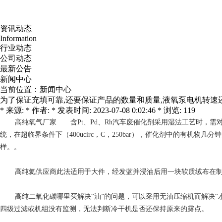
资讯动态
Information
行业动态
公司动态
最新公告
新闻中心
当前位置：
新闻中心
为了保证充填可靠,还要保证产品的数量和质量,液氧泵电机转速还不
* 来源: * 作者: * 发表时间: 2023-07-08 0:02:46 * 浏览: 119
高纯氧气厂家
含Pt、Pd、Rh汽车废催化剂采用湿法工艺时，需
统，在超临界条件下（400ucirc，C，250bar），催化剂中的有
样。。
高纯氦供应商
此法适用于大件，经发蓝并浸油后用一块软质绒布在
高纯二氧化碳哪里买
解决“油”的问题，可以采用无油压缩机而解决
四级过滤或机组没有监测，无法判断冷干机是否还保持原来的露点。