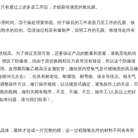
，只有通过上述多道工序后，才能获得满意的氧化膜。
化作用时间。③干燥处理要彻底。经干燥后的工件表面乃至工件的孔眼、狭
吸附水的目的。⑤浸油过程若有爆裂声，说明工件的孔眼、狭缝等处尚有
仍然很高。为了保证充填可靠，还要保证产品的数量和质量，液氧泵电机转
中，增设了防爆墙，但由于原切换阀和压力表等没有移设，所以这个防爆墙
用。改用聚四氟乙烯高压金属软管，撤掉原内壁氧气是可燃物质的高压橡
每根98元左右），但具有耐老化、耐腐蚀、耐弯曲、保全等优点。相关气
调整操作方法，修订操作规程，以法规形式确定，避免操作上的失误，尽
瓶的瓶阀，做到关阀有顺序，不丢、不漏、不忘；操作工3人及以上把好
，如有问题，请与我们联系！。
成晶体，最终才连成一片完整的模，这一过程随氧化件的材料不同各有所