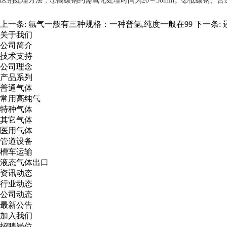
区别处理方法：①高碳钢约需氧化处理时间为20～30min。②低碳钢、合金
上一条:
氩气一般有三种规格：一种普氩,纯度一般在99
下一条:
关于我们
公司简介
技术支持
公司理念
产品系列
普通气体
常用高纯气
特种气体
其它气体
医用气体
管道设备
槽车运输
液态气体出口
资讯动态
行业动态
公司动态
最新公告
加入我们
招聘岗位