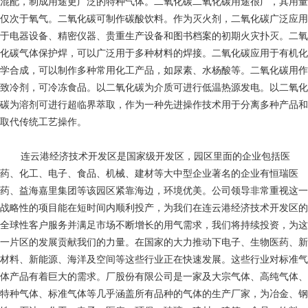
混配，制成用途更广泛的特种气体。二氧化碳二氧化碳用途很广，其用量
仅次于氧气。二氧化碳可制作碳酸饮料。作为灭火剂，二氧化碳广泛应用
于电器设备、精密仪器、贵重生产设备和图书档案的初期火灾扑灭。二氧
化碳气体保护焊，可以广泛用于多种材料的焊接。二氧化碳应用于有机化
学合成，可以制作多种常用化工产品，如尿素、水杨酸等。二氧化碳用作
致冷剂，可冷冻食品。以二氧化碳为介质可进行低温热源发电。以二氧化
碳为溶剂可进行超临界萃取，作为一种先进操作技术用于分离多种产品和
取代传统工艺操作。
连云港经济技术开发区是国家级开发区，园区里面的企业包括医
药、化工、电子、食品、机械、建材等大中型企业著名的企业有恒瑞医
药、益海嘉里集团等该园区紧靠海边，环境优美。公司领导非常重视这一
战略性的项目能在短时间内顺利投产，为我们在连云港经济技术开发区的
全球性客户服务并满足市场不断增长的用气需求，我们将持续投资，为这
一片区的发展贡献我们的力量。在国家的大力推动下电子、生物医药、新
材料、新能源、海洋及空间等这些行业正在快速发展。这些行业对标准气
体产品有着巨大的需求。厂股份有限公司是一家及大宗气体、高纯气体、
特种气体、标准气体等几乎涵盖所有品种的气体的生产厂家，为冶金、钢