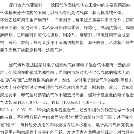
厦门激光气哪家好
沈阳气体高纯气体在工业中的主要应用高纯
气体根据分子结构的不同可以分为有机高纯气体，和无机高纯气体。
环氧乙烷可用作生产增塑剂、润滑剂等，氯甲烷是重要的甲基化剂，还可
作致冷剂、发泡剂等，氯乙烷可用作烟雾剂、冷冻剂、汽油抗震剂、局部
麻醉剂，二甲醚可作喷气推进剂、制冷剂、麻醉剂，甲硫醇用于合成染
料、医药、农药，炔可直接用于金属切割焊接、原子吸收，乙烯基乙炔主
要作为氯丁橡胶原料等。沈阳气体。
燃气爆炸
发达国家对电子级高纯气体和电子混合气体都有一定的标
准，但我国在此领域尚属空白，而国内市场对电子混合气体的需求无论
在“质”与“量”上都有很高的要求，因此，探讨电子混合气体的配制等相关
技术十分必要经过洁净处理的气瓶虽然内表光滑，颗粒物、露点、含氧量
满足要求，即气瓶对盛装的气体不能造成污染，但对于低含量的电子混合
气体如SiH450×10－6—H2、PH3（1000±30）×10－6—H2、
BCl3（1±0.03）%—N2类的化学性混合气，还要对组分的稳定性做一系列
的考察，否则很容易产生内表面的“吸附”而导致组分含量下降，甚至完全
被“吃掉”，每种组分所用的内标处理方法不尽相同。电子高纯气体充装压
力是用户和供应商十分关心的问题。发达国家有着明确的规定，对气瓶中