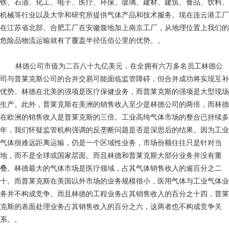
铁、石油、化工、电子、医疗、环保、玻璃、建材、建筑、食品、饮料、
机械等行业以及大学和研究所提供气体产品和技术服务。现在连云港工厂
在江苏省北部、合肥工厂在安徽腹地加上南京工厂，从地理位置上我们的
危险品物流运输就有了覆盖半径伍佰公里的优势。。
林德公司市值为二百八十九亿美元，在全拥有六万多名员工林德公
司与普莱克斯公司的合并交易可能面临监管障碍，但合并成功将实现互补
优势。林德在北美的强项是医疗保健业务，而普莱克斯的强项是大型现场
生产。此外，普莱克斯在美洲的销售收入至少是林德公司的两倍，而林德
在欧洲的销售收入是普莱克斯的三倍。工业高纯气体市场的整合已持续多
年，我们怀疑监管机构强调的反垄断问题是否是深思后的结果。因为工业
气体很难远距离运输，仍是一个区域性业务，市场份额往往只是针对当
地，而不是全球或国家层面。而且林德和普莱克斯大部分业务并没有重
叠。林德最大的气体市场是医疗领域，占其气体销售收入的逾百分之二
十。而普莱克斯在美国以外市场的业务规模很小，医用气体与工业气体业
务并不构成竞争。而且林德的工程业务占其销售收入的百分之十四，普莱
克斯的表面处理业务占其销售收入的百分之六，这两者也不构成竞争关
系。。