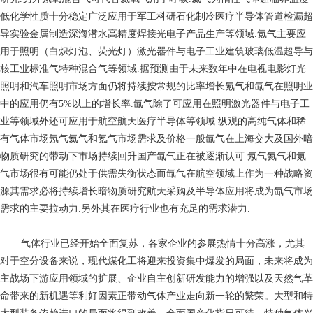
低化学性质十分稳定广泛应用于军工科研石化制冷医疗半导体管道检漏超
导实验金属制造深海潜水高精度焊接光电子产品生产等领域.氪气主要应
用于照明（白炽灯泡、荧光灯）激光器件与电子工业建筑玻璃低温超导与
核工业标准气特种混合气等领域.据预测由于未来数年中在电视电影灯光
照明和汽车照明市场方面仍将持续按常规的比率增长氪气和氙气在照明业
中的应用仍有5%以上的增长率.氙气除了可应用在照明激光器件与电子工
业等领域外还可应用于航空航天医疗半导体等领域.纵观的高纯气体和稀
有气体市场氖气氦气和氪气市场需求及价格一般氙气在上海交大及国外暗
物质研究的带动下市场持续回升国产氙气正在被逐渐认可.氖气氦气和氪
气市场很有可能仍处于供需失衡状态而氙气在航空领域上作为一种战略资
源其需求必将持续增长暗物质研究航天采购及半导体应用将成为氙气市场
需求的主要拉动力.另外其在医疗行业也有充足的需求潜力.
气体行业已经开始全面复苏，各家企业的参展热情十分高涨，尤其
对于空分设备来说，现代煤化工将迎来投资集中爆发的局面，未来将成为
主战场下游应用领域的扩展、企业自主创新研发能力的增强以及天然气革
命带来的新机遇等利好因素正带动气体产业走向新一轮的繁荣。大型和特