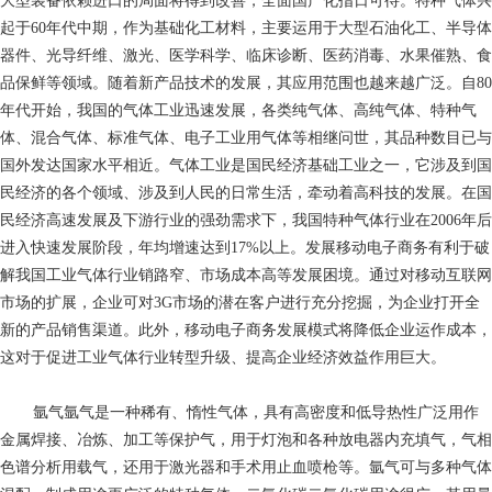
大型装备依赖进口的局面将得到改善，全面国产化指日可待。特种气体兴
起于60年代中期，作为基础化工材料，主要运用于大型石油化工、半导体
器件、光导纤维、激光、医学科学、临床诊断、医药消毒、水果催熟、食
品保鲜等领域。随着新产品技术的发展，其应用范围也越来越广泛。自80
年代开始，我国的气体工业迅速发展，各类纯气体、高纯气体、特种气
体、混合气体、标准气体、电子工业用气体等相继问世，其品种数目已与
国外发达国家水平相近。气体工业是国民经济基础工业之一，它涉及到国
民经济的各个领域、涉及到人民的日常生活，牵动着高科技的发展。在国
民经济高速发展及下游行业的强劲需求下，我国特种气体行业在2006年后
进入快速发展阶段，年均增速达到17%以上。发展移动电子商务有利于破
解我国工业气体行业销路窄、市场成本高等发展困境。通过对移动互联网
市场的扩展，企业可对3G市场的潜在客户进行充分挖掘，为企业打开全
新的产品销售渠道。此外，移动电子商务发展模式将降低企业运作成本，
这对于促进工业气体行业转型升级、提高企业经济效益作用巨大。
氩气氩气是一种稀有、惰性气体，具有高密度和低导热性广泛用作
金属焊接、冶炼、加工等保护气，用于灯泡和各种放电器内充填气，气相
色谱分析用载气，还用于激光器和手术用止血喷枪等。氩气可与多种气体