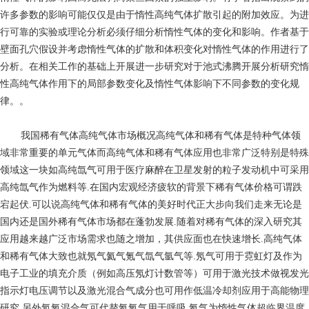
许多参数的影响可能仅仅是由于惰性高纯气体扩散引起的附加效应。为进
行可靠的实验或理论分析必须仔细分析惰性气体的变化和影响。作者基于
壁面孔穴假设并考虑惰性气体的扩散和体积变化对惰性气体的作用进行了
分析。在相关工作的基础上开展进一步研究对于池式沸腾开展分析研究惰
性高纯气体作用下的局部参数变化及惰性气体影响下不同参数的变化规
律。。
我国稀有气体高纯气体市场概况高纯气体和稀有气体是特种气体领
域非常重要的单元气体而高纯气体和稀有气体应用也非常广泛特别是特殊
领域这一块如高纯氙气可用于医疗麻醉在卫星发射的粒子发动机中可采用
高纯氙气作为燃料等.在国内宏观经济疲软的背景下稀有气体价格可谓跌
宕起伏.可以说高纯气体和稀有气体的美好时代正大步向我们走来无论是
国内还是国外稀有气体市场都在蓬勃发展.随着对稀有气体的深入研究其
应用越来越广泛市场需求也随之增加，其供应面也在快速增长.高纯气体
和稀有气体大致也就氖气氦气氪气氙气氩气等.氖气可用于霓虹灯及作为
电子工业的填充介质（例如高压氖灯计数管等）可用于激光技术做视发光
指示灯电压调节以及激光混合气成分也可用作低温冷却剂应用于高能物理
研究.另外氖氧混合气可代替氦氧气用于呼吸.氦气为惰性气体超临界温度