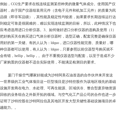
例如，CO2生产要求在线连续监测某些种类的微量气体成分。使用国产仪
器时，由于国产仪器组装用元件（含电子元件和机加工元件）的质量为民
品级（即非军品级），其性能及稳定性均较差，如果要求长期连续运行达
到稳定可靠是很困难的，难以实现连续监测的目标，所以，此种情况下也
应考虑选用进口分析仪器。3、如何做好进口分析仪器的选购及使用（1）
把好购买关在购买进口气体分析仪器时，选型正确，配套完整是确保仪器
用好的第一关键。有的人认为：ldquo，进口仪器性能完善、质量好，哪
种仪器都可以使用，有人认为：ldquo，只要参照以前仪器型号购买就不
会有错，hellip，hellip，。由于不重视仪器选型与配套，以至于造成不少
厂家购置的仪器都不适合实际使用，不能满足检测目的要求。
厦门干燥空气哪家好
能成为沙特阿美石油首选的合作伙伴来开发这
一世界级的工业气体项目这一巨型项目是沙特控股作为该地区领先的基础
设施开发商在电力、水处理、可再生能源、区域供冷、整合型废弃物资源
回收的业务组合之外新开拓的领域。与空气化工产品公司的合作也进一步
证明了沙特控股在沙特阿拉伯及其地区开发大型关键性基础设施项目的卓
越能力。。