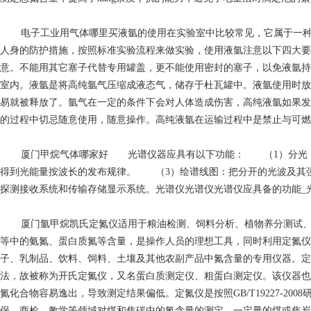
电子工业用气体哪里买
液氩的使用在实验室中比较常见，它属于一
人身的防护措施，按照标准实验流程来做实验，使用液氩注意以下四大要
意。不能用其它塞子代替专用罐盖，更不能使用密封的塞子，以免液氩持
室内。液氩是将高纯氩气压缩成液态气，储存于杜瓦罐中。液氩使用时放
易就被释放了。氩气在一定的条件下会对人体造成伤害，高纯液氩如果发
的过程中切忌随意使用，随意操作。高纯液氩在运输过程中是禁止与可燃
厦门甲烷气体哪家好
光谱仪器应具有以下功能： （1）分光：把
得到光能量按波长的发布规律。 （3）绘谱线图：把分开的光波及其
探测接收系统和传输存储显示系统。光谱仪光谱仪光谱仪应具备的功能_
厦门氩甲烷
凯氏定氮仪适用于粮油检测、饲料分析、植物养分测试
等中的氨氮、蛋白质氮等含量，是操作人员的理想工具，同时利用定氮仪
子、乳制品、饮料、饲料、土壤及其他农副产品中氮含量的专用仪器。定
法，故被称为开氏定氮仪，又名蛋白质测定仪、粗蛋白测定仪。该仪器也
氮化合物容易逸出，导致测定结果偏低。定氮仪是按照GB/T19227-
保、商检、教学等领域对煤和焦碳中的氮含量的测定。一定量的煤或焦炭