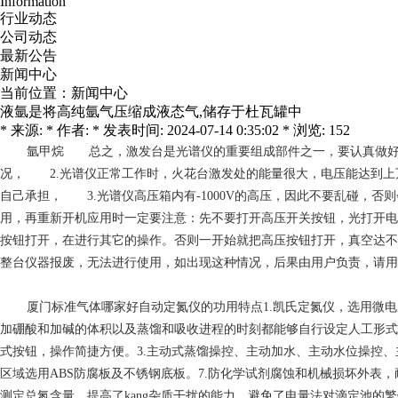
Information
行业动态
公司动态
最新公告
新闻中心
当前位置：
新闻中心
液氩是将高纯氩气压缩成液态气,储存于杜瓦罐中
* 来源: * 作者: * 发表时间: 2024-07-14 0:35:02 * 浏览: 152
氩甲烷
总之，激发台是光谱仪的重要组成部件之一，要认真做好每一
况， 2.光谱仪正常工作时，火花台激发处的能量很大，电压能达到上
自己承担， 3.光谱仪高压箱内有-1000V的高压，因此不要乱碰，
用，再重新开机应用时一定要注意：先不要打开高压开关按钮，光打开电源，检
按钮打开，在进行其它的操作。否则一开始就把高压按钮打开，真空达不
整台仪器报废，无法进行使用，如出现这种情况，后果由用户负责，请用
厦门标准气体哪家好
自动定氮仪的功用特点1.凯氏定氮仪，选用微
加硼酸和加碱的体积以及蒸馏和吸收进程的时刻都能够自行设定人工形式
式按钮，操作简捷方便。3.主动式蒸馏操控、主动加水、主动水位操控、
区域选用ABS防腐板及不锈钢底板。7.防化学试剂腐蚀和机械损坏外表
测定总氮含量，提高了kang杂质干扰的能力，避免了电量法对滴定池的