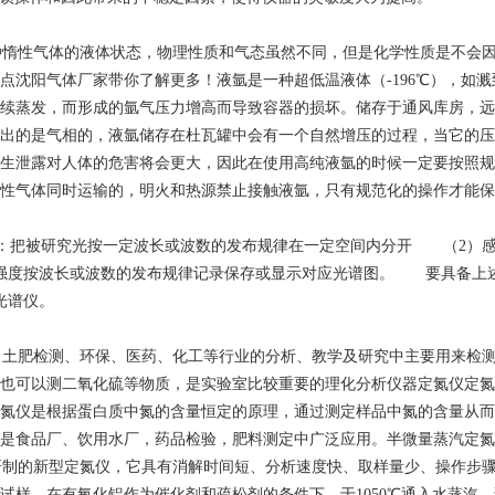
种惰性气体的液体状态，物理性质和气态虽然不同，但是化学性质是不会
点沈阳气体厂家带你了解更多！液氩是一种超低温液体（-196℃），如
续蒸发，而形成的氩气压力增高而导致容器的损坏。储存于通风库房，远
出的是气相的，液氩储存在杜瓦罐中会有一个自然增压的过程，当它的压
生泄露对人体的危害将会更大，因此在使用高纯液氩的时候一定要按照规
性气体同时运输的，明火和热源禁止接触液氩，只有规范化的操作才能保
被研究光按一定波长或波数的发布规律在一定空间内分开 （2）感
强度按波长或波数的发布规律记录保存或显示对应光谱图。 要具备上述
光谱仪。
、土肥检测、环保、医药、化工等行业的分析、教学及研究中主要用来检
也可以测二氧化硫等物质，是实验室比较重要的理化分析仪器定氮仪定氮
氮仪是根据蛋白质中氮的含量恒定的原理，通过测定样品中氮的含量从而
是食品厂、饮用水厂，药品检验，肥料测定中广泛应用。半微量蒸汽定氮
2008研制的新型定氮仪，它具有消解时间短、分析速度快、取样量少、操
试样，在有氧化铝作为催化剂和疏松剂的条件下，于1050℃通入水蒸汽