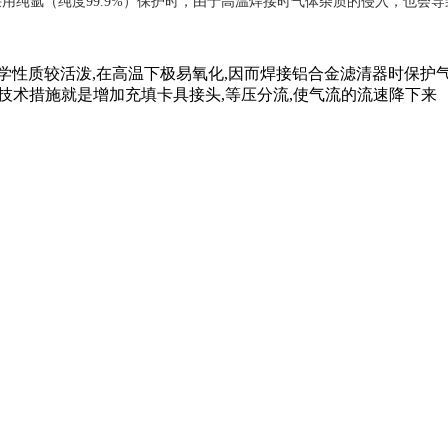
采用纯氩（纯度99.9%）保护时，由于高温焊接时气体杂质的侵入，也会
学性质较活泼,在高温下极易氧化,因而焊接铝合金滤清器时保护气
行的技术措施就是增加充填卡具接头,等压分流,使气流的流速降下来