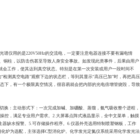
用的是220V50Hz的交流电，一定要注意电器连接不要有漏电情
、铜柱，以防击伤甚至导致人身安全事故。如发现此类事件，后果由用户
泵就会工作，使其达到真空状态。特别是在第一次安装或用户一段时间不
中的“检测真空电路”观察下边的状态栏，等到其显示“高压已加”时，再把高压
态下，有一个极限真空情况，很容易就会把内部的光电倍增管烧毁，导致
和切换：主动形式下：一次完成加碱、加硼酸、蒸馏，氨气吸收整个进程，
操控，满足专业用户需求。2.大屏幕点阵式液晶显示，全中文菜单，触摸
器缺水报警。5.可存储操作程序。6.仪器外壳选用特制喷塑钢板，工作
，消化炉为选配，主张选择C型消化炉。化学发光定氮仪系统采用化学发光法