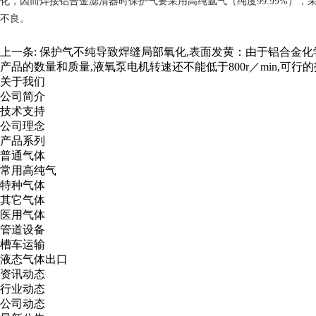
化，因而焊接铝合金滤清器时保护气要采用高纯氩气（纯度99.99%），
不良。
上一条:
保护气不纯导致焊缝局部氧化,表面发黄：由于铝合金化
产品的数量和质量,液氧泵电机转速还不能低于800r／min,可
关于我们
公司简介
技术支持
公司理念
产品系列
普通气体
常用高纯气
特种气体
其它气体
医用气体
管道设备
槽车运输
液态气体出口
资讯动态
行业动态
公司动态