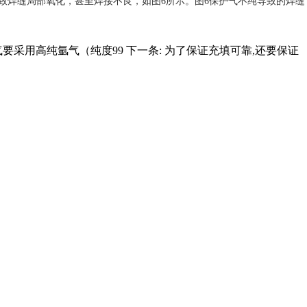
导致焊缝局部氧化，甚至焊接不良，如图6所示。图6保护气不纯导致的焊缝
要采用高纯氩气（纯度99
下一条:
为了保证充填可靠,还要保证