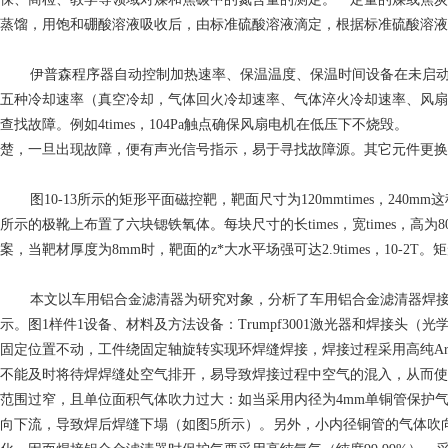
蒸馏，用饱和硼酸溶液吸收后，由标准硫酸溶液滴定，根据标准硫酸溶液
伊普森程序器自动控制加热速率、保温温度、保温时间设备在未启
五种冷却速率（真空冷却，气体回火冷却速率、气体淬火冷却速率、风扇
查找故障。例如4times，104Pa触点确保风扇电机在低压下不
楚，一旦出现故障，便有声光信号指示，易于寻找故障源。其它元件更换
图10-13所示的矩形平面磁控靶，靶面尺寸为120mmtimes，
所示的极靴上布置了六块锶铁氧体。每块尺寸的长times，宽times，高为80mmti
案，当靶材厚度为8mm时，靶面的z*大水平场强可达2.9times，10-
本文以车用铝合金滤清器为研究对象，分析了车用铝合金滤清器焊接
示。图1样件1设备、材料及方法设备：Trumpf3001激光器和焊接头（光
固定位置不动，工件绕固定轴旋转实现环焊缝焊接，焊接过程采用高纯A
不能及时将待焊焊缝处空气排开，易导致焊接过程中空气的混入，从而使
范围过窄，且单位面积气体吹力过大：如当采用内径为4mm单铜管保护
向下流，导致焊后焊缝下塌（如图5所示）。另外，小内径铜管的气体吹