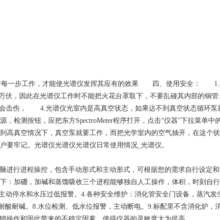
步工作，才能使光谱仪发挥其应有的效果 四、使用安全： 1.光谱仪
万伏，因此在光谱仪工作时不能把火花台罩取下，不要乱碰其内部的铜管
否则会击伤， 4.光谱仪光室内是高真空状态，如果达不到真空状态循环
测按钮，应把东方SpectroMeter程序打开，点击“仪器”下拉菜单
到高真空情况下，真空泵就要工作，而把光学室内的空气抽开，在这个状
户要牢记。光谱仪光谱仪光谱仪日常使用情况_光谱仪。
电脑进行进程操控，包含手动形式和主动形式，可根据您的需求自行设定
下：加硼，加碱和蒸馏吸收三个进程能够独自人工操作，体积，时刻自行
主动停水和水压过低报警。4.各种安全维护：消化管安全门设备，蒸汽发生
，耐酸耐碱。8.水位检测、低水位报警，主动断电。9.标配里不含消化炉
繁锁操作和因此带来的不稳定因素，使得仪器的灵敏度大为提高。