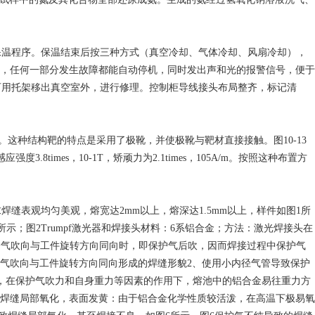
保温程序。保温结束后按三种方式（真空冷却、气体冷却、风扇冷却），
，任何一部分发生故障都能自动停机，同时发出声和光的报警信号，便于
室可用托架移出真空室外，进行修理。控制柜导线接头布局整齐，标记清
磁铁。这种结构靶的特点是采用了极靴，并使极靴与靶材直接接触。图10-13
3.8times，10-1T，矫顽力为2.1times，105A/m。按照这种布置方
表观均匀美观，熔宽达2mm以上，熔深达1.5mm以上，样件如图1所
图2所示；图2Trumpf激光器和焊接头材料：6系铝合金；方法：激光焊接头在
护气吹向与工件旋转方向同向时，即保护气后吹，因而焊接过程中保护气
气吹向与工件旋转方向同向形成的焊缝形貌2、使用小内径气管导致保护
大，在保护气吹力和自身重力等因素的作用下，熔池中的铝合金易往重力方
致焊缝局部氧化，表面发黄：由于铝合金化学性质较活泼，在高温下极易氧