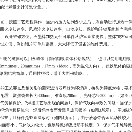
的消耗量来计算氮含量。。
动前，按照工艺规程操作，当炉内压力达到要求之后，则自动进行加热一
回火冷却速率、风扇淬火冷却速率）自动冷却。保护和连锁系统相当完善
烧毁。 设备维修方便。石墨棒加热元件可单件从炉室直接更换，整体加热
也方便，例如钼片可单片更换，大大降低了设备的维修费用。。
240mm这种靶的磁体可以用永磁体（例如锶铁氧体和铝镍钴），也可以使用电
mes，20mmtimes，17mm（ldquo，高为磁化方向）。锶铁氧体的磁感应强度
2T。矩形靶结构简单，通用性很强，适于大面积镀膜。。
的工艺要点及相关影响因素滤清器焊缝为环焊缝，接头为锁底对接，要求焊缝
学配置：聚焦镜焦长为300mm、准直镜200mm、光纤芯径300μm），如
r气旁轴保护。2焊接工艺易出现的问题1、保护气吹向导致的问题：当保
得焊缝极易氧化，焊后焊缝表面发黑且成形很差（如图3所示）。图3保护
气保护，且样件是竖直摆放时（如图4所示），由于液态铝合金流动性较
向面积小，气体吹力较大，也易导致焊缝成形不稳定。3、保护气不纯导