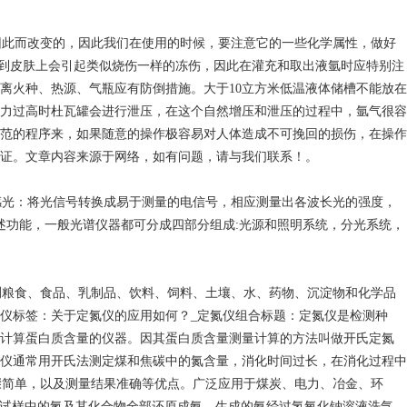
因此而改变的，因此我们在使用的时候，要注意它的一些化学属性，做好
溅到皮肤上会引起类似烧伤一样的冻伤，因此在灌充和取出液氩时应特别注
离火种、热源、气瓶应有防倒措施。大于10立方米低温液体储槽不能放在
力过高时杜瓦罐会进行泄压，在这个自然增压和泄压的过程中，氩气很容
范的程序来，如果随意的操作极容易对人体造成不可挽回的损伤，在操作
证。文章内容来源于网络，如有问题，请与我们联系！。
光：将光信号转换成易于测量的电信号，相应测量出各波长光的强度，
功能，一般光谱仪器都可分成四部分组成:光源和照明系统，分光系统，
测粮食、食品、乳制品、饮料、饲料、土壤、水、药物、沉淀物和化学品
仪标签：关于定氮仪的应用如何？_定氮仪组合标题：定氮仪是检测种
计算蛋白质含量的仪器。因其蛋白质含量测量计算的方法叫做开氏定氮
仪通常用开氏法测定煤和焦碳中的氮含量，消化时间过长，在消化过程中
作步骤简单，以及测量结果准确等优点。广泛应用于煤炭、电力、冶金、环
，试样中的氮及其化合物全部还原成氨。生成的氨经过氢氧化钠溶液洗气、