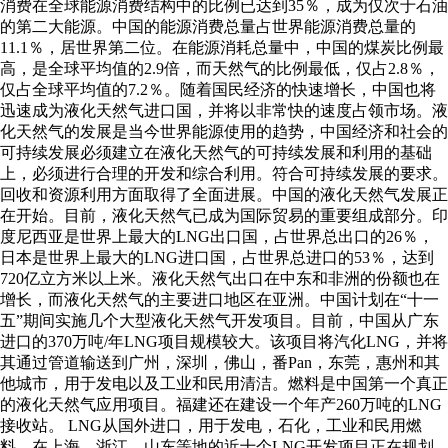
消费在全球能源消费结构中的比例已达到35％，成为仅次于石油
的第二大能源。中国的能源消费总量占世界能源消费总量的
11.1％，居世界第二位。在能源消耗总量中，中国的煤炭比例最
高，是全球平均值的2.9倍，而天然气的比例最低，仅占2.8％，
仅占全球平均值的7.2％。随着国民经济的快速增长，中国也将
迅速成为液化天然气进口国，并将以非常快的速度占领市场。液
化天然气的发展是当今世界能源使用的趋势，中国经济和社会的
可持续发展必须建立在液化天然气的可持续发展和利用的基础
上，必须进行合理的开发和综合利用。符合可持续发展的要求。
回收和资源利用方面取得了全面进展。中国的液化天然气发展正
在开始。目前，液化天然气已成为国际贸易的重要组成部分。印
度尼西亚是世界上最大的LNG出口国，占世界总出口的26％，
日本是世界上最大的LNG进口国，占世界总进口的53％，达到
720亿立方米以上米。液化天然气出口在中东和非洲的份额也在
增长，而液化天然气的主要进口地区在亚洲。中国计划在“十一
五”期间实施几个大型液化天然气开发项目。目前，中国从广东
进口的370万吨/年LNG项目规模较大。该项目将汽化LNG，并将
其通过管道输送到广州，深圳，佛山，番Pan，东莞，惠州和其
他城市，用于发电以及工业和民用清洁。燃料是中国第一个真正
的液化天然气应用项目。福建还在建设一个年产260万吨的LNG
接收站。 LNG从国外进口，用于发电，石化，工业和民用燃
料。在上海，浙江，山东等地的近十个LNG开发项目正在规划