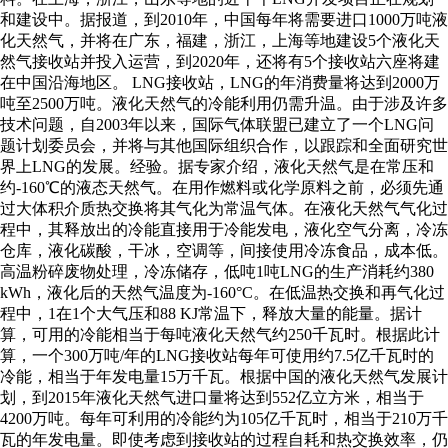
和建设中。据报道，到2010年，中国每年将需要进口1000万吨液
化天然气，并将在广东，福建，浙江，上海等地建设5个液化天
然气接收站并投入运营，到2020年，还将有5个接收站六座将建
在中国沿海地区。 LNG接收站，LNG的年消费量将达到2000万
吨至2500万吨。液化天然气的冷能利用仍需升温。由于涉及许多
技术问题，自2003年以来，国际气体联盟已建立了一个LNG问
题计划委员会，并将与其他国际组织合作，以跟踪和全面研究世
界上LNG的发展。经验。据专家介绍，液化天然气是在常压和
约-160℃的液态天然气。在用作燃料或化学原料之前，必须先通
过大体积介质热交换将其气化为常温气体。在液化天然气气化过
程中，其释放出的冷能直接用于冷能发电，液化空气分离，冷冻
仓库，液化碳酸，干冰，空调等，间接使用冷冻食品，成本低。
高温粉碎废物处理，冷冻储存，低吨1吨LNG的生产消耗约380
kWh，液化后的天然气温度为-160°C。在低温热交换和再气化过
程中，1在1个大气压和88 KJ常温下，释放大量的能量。据计
算，可用的冷能相当于每吨液化天然气约250千瓦时。根据此计
算，一个300万吨/年的LNG接收站每年可使用约7.5亿千瓦时的
冷能，相当于年发电量15万千瓦。根据中国的液化天然气发展计
划，到2015年液化天然气进口量将达到552亿立方米，相当于
4200万吨。每年可利用的冷能约为105亿千瓦时，相当于210万千
瓦的年发电量。即使考虑到接收站的过程自耗和热交换效率，仍