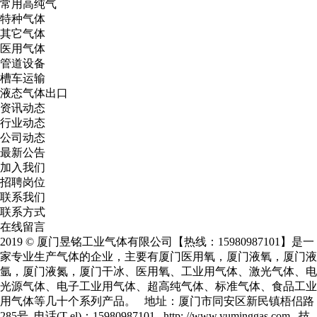
常用高纯气
特种气体
其它气体
医用气体
管道设备
槽车运输
液态气体出口
资讯动态
行业动态
公司动态
最新公告
加入我们
招聘岗位
联系我们
联系方式
在线留言
2019 © 厦门昱铭工业气体有限公司【热线：15980987101】是一
家专业生产气体的企业，主要有
厦门医用氧
，
厦门液氧
，
厦门液
氩
，
厦门液氮
，厦门干冰、医用氧、工业用气体、激光气体、电
光源气体、电子工业用气体、超高纯气体、标准气体、食品工业
用气体等几十个系列产品。 地址：厦门市同安区新民镇梧侣路
285号 电话(T el)：15980987101 http: //www.yuminggas.com 技