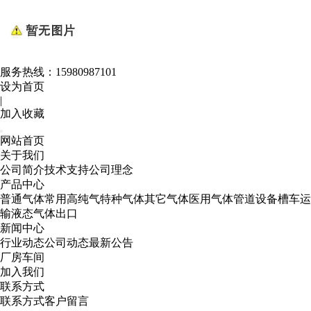
服务热线：
15980987101
设为首页
|
加入收藏
网站首页
关于我们
公司简介
技术支持
公司理念
产品中心
普通气体
常用高纯气
特种气体
其它气体
医用气体
管道设备
槽车运
输
液态气体出口
新闻中心
行业动态
公司动态
最新公告
厂房车间
加入我们
联系方式
联系方式
客户留言