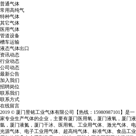
普通气体
常用高纯气
特种气体
其它气体
医用气体
管道设备
槽车运输
液态气体出口
资讯动态
行业动态
公司动态
最新公告
加入我们
招聘岗位
联系我们
联系方式
在线留言
2019 © 厦门昱铭工业气体有限公司【热线：15980987101】是一
家专业生产气体的企业，主要有
厦门医用氧
，
厦门液氧
，
厦门液
氩
，
厦门液氮
，厦门干冰、医用氧、工业用气体、激光气体、电
光源气体、电子工业用气体、超高纯气体、标准气体、食品工业