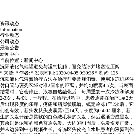
资讯动态
Information
行业动态
公司动态
最新公告
新闻中心
当前位置：
新闻中心
沉阳液化气储罐避免与湿气接触，避免结冰并堵塞泄压阀
* 来源: * 作者: * 发表时间: 2020-04-05 0:39:36 * 浏览: 125
沉阳液化气液氮治疗方法在治疗前要常规消毒。使用冷冻机将注
射口管与斑秃区域对准2厘米的距离，并均匀喷雾4-5次。当表面
结霜时，它会停止。液氮自然融化后，每周重复一次冷冻和解冻
2-3次，共4次，一疗程。在治疗过程中，患者通常在治疗1至2天
后出现轻度的瘙痒，疼痛和鳞屑状脱屑。镇定冷冻1至2次后，它
们会有效，新头发从头皮暴露7至14天，长度为0.4-0.5厘米。新
生的头发开始是柔软的白色绒毛状的头发，然后逐渐变成黑发，
其余则是浓密的黑色普通头发。大约3至4周后，头发恢复正常，
并从边缘到中心逐渐生长。冷冻区头皮充血水肿患者的液氮副作