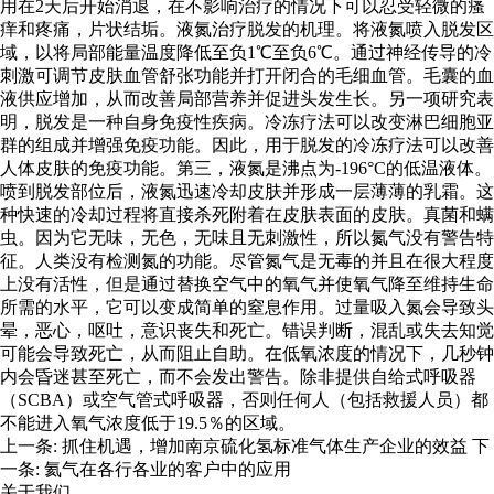
用在2天后开始消退，在不影响治疗的情况下可以忍受轻微的瘙
痒和疼痛，片状结垢。液氮治疗脱发的机理。将液氮喷入脱发区
域，以将局部能量温度降低至负1℃至负6℃。通过神经传导的冷
刺激可调节皮肤血管舒张功能并打开闭合的毛细血管。毛囊的血
液供应增加，从而改善局部营养并促进头发生长。另一项研究表
明，脱发是一种自身免疫性疾病。冷冻疗法可以改变淋巴细胞亚
群的组成并增强免疫功能。因此，用于脱发的冷冻疗法可以改善
人体皮肤的免疫功能。第三，液氮是沸点为-196°C的低温液体。
喷到脱发部位后，液氮迅速冷却皮肤并形成一层薄薄的乳霜。这
种快速的冷却过程将直接杀死附着在皮肤表面的皮肤。真菌和螨
虫。因为它无味，无色，无味且无刺激性，所以氮气没有警告特
征。人类没有检测氮的功能。尽管氮气是无毒的并且在很大程度
上没有活性，但是通过替换空气中的氧气并使氧气降至维持生命
所需的水平，它可以变成简单的窒息作用。过量吸入氮会导致头
晕，恶心，呕吐，意识丧失和死亡。错误判断，混乱或失去知觉
可能会导致死亡，从而阻止自助。在低氧浓度的情况下，几秒钟
内会昏迷甚至死亡，而不会发出警告。除非提供自给式呼吸器
（SCBA）或空气管式呼吸器，否则任何人（包括救援人员）都
不能进入氧气浓度低于19.5％的区域。
上一条:
抓住机遇，增加南京硫化氢标准气体生产企业的效益
下
一条:
氦气在各行各业的客户中的应用
关于我们