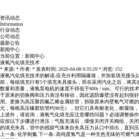
资讯动态
Information
行业动态
公司动态
最新公告
新闻中心
当前位置：
新闻中心
液氧汽化填充技术
* 来源: * 作者: * 发表时间: 2020-04-08 0:35:29 * 浏览: 152
液氧汽化填充技术的解读-应充分利用隔爆墙，并加装填充接头
前，每组填充行有5个填充夹具接头，而在采用汽化之后，将其
数量和质量，液氧泵电机的速度不得低于800r / min。可
于原来的切换阀和压力表没有移动，因此该防爆壁没有起到很
用。更换为高压聚四氟乙烯金属软管，拆除原来内壁氧气可燃的
元，每根高压橡胶软管约98元），但它们具有耐老化，耐腐蚀
上述外，请咨询，液氧气化填充应注意哪些问题？必须调整操作
应按以下步骤进行泄压：气瓶充满后，缓慢关闭开关阀组，关闭
的填充夹具，管中的残留气体来自夹具压力从口中排出，直到压力表指
上一条:
化学制氮
下一条:
高纯度氢气是一种无色无味的可燃气