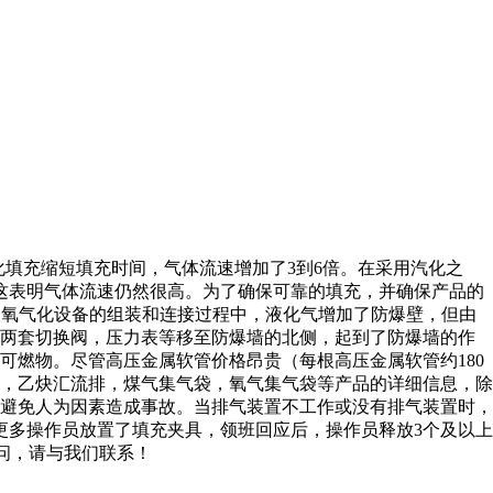
填充缩短填充时间，气体流速增加了3到6倍。在采用汽化之
这表明气体流速仍然很高。为了确保可靠的填充，并确保产品的
在液氧气化设备的组装和连接过程中，液化气增加了防爆壁，但由
将两套切换阀，压力表等移至防爆墙的北侧，起到了防爆墙的作
燃物。尽管高压金属软管价格昂贵（每根高压金属软管约180
排，乙炔汇流排，煤气集气袋，氧气集气袋等产品的详细信息，除
避免人为因素造成事故。当排气装置不工作或没有排气装置时，
更多操作员放置了填充夹具，领班回应后，操作员释放3个及以上
疑问，请与我们联系！