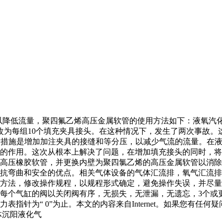
以降低流量，聚四氟乙烯高压金属软管的使用方法如下：液氧汽化
改为每组10个填充夹具接头。在这种情况下，发生了两次事故。
行的技术措施是增加加注夹具的接缝和等分压，以减少气流的流量。
好的作用。这次从根本上解决了问题，在增加填充接头的同时，
高压橡胶软管，并更换内壁为聚四氯乙烯的高压金属软管以消除可
，抗弯曲和安全的优点。相关气体设备的气体汇流排，氧气汇流
方法，修改操作规程，以规程形式确定，避免操作失误，并尽量
每个气缸的阀以关闭阀有序，无损失，无泄漏，无遗忘，3个或
针为“ 0”为止。本文的内容来自Internet。如果您有任何
体沉阳液化气