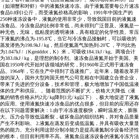
（如湖蟹和对虾）中的液氮快速冷冻。由于液氮需要每公斤速冻
食品0.8到1公斤，而受液氮价格高的影响，1991年中国生产的
250种速冻设备中，液氮的使用非常少，导致我国目前的液氮速
冻食品。冷冻食品的比例非常低，尚未得到广泛普及。液氮是一
种无色，无味，低粘度的透明液体，具有稳定的化学性质。常压
下液氮的沸点为-195.8℃，当它与冷冻食品接触时，可以吸收的
蒸发潜热为198.9kJ / kg，然后使氮蒸气加热到-20℃ ，平均比热
为1.047kJ /（Kgmiddot，K）米，可吸收184.1kJ / kg。两项合计
为383.0kJ / kg，是理想的制冷剂。速冻食品液氮开始于美国。美
国在1950年代开始对该领域的研究，到1960年正式用于速冻食
品。1964年，它在生产中得到了迅速推广。近年来，随着改革开
放的深入，国外大型跨国天然气公司竞相在中国建立合资企业，
带来了先进的空分设备，技术和管理，极大地增加了中国低温液
体的生产和供应。 。随着范围的不断扩大，价格大大降低（液
氮的销售价格从约2元/ kg降到1元/ kg以下），极大地促进了液氮
的应用。使用液氮快速冷冻食品的优点很多，但目前的应用还存
在以下问题需要解决：1.由于冷冻速度极快，瞬时温差大，膨胀
大。压力会导致低温断裂，破坏食品的组织结构，并对食品质量
产生不利影响。 2.液氮在蒸发后变成低温氮，并具有吸收大量显
热的能力。充分利用这部分制冷能力是提高液氮制冷设备经济性
的根本，但目前利用率不高。液氮食品速冻设备的液氮冷冻方法