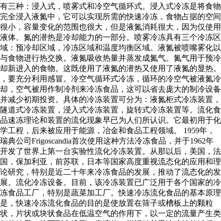
有三种：浸入式，喷雾式和冷空气循环式。浸入式冷冻是将食物
完全浸入液氮中，它可以实现所需的快速冷冻，食物占据的空间
很小，容量变化的范围也很大，但是液氮消耗很大，因为仅使用
液体。氮的潜热是冷却能力的一部分。喷雾冷冻具有三个冷冻区
域：预冷却区域，冷冻区域和温度均衡区域。液氮被喷嘴雾化以
与食物进行热交换。液氮吸收热量并蒸发成氮气。氮气用于预冷
却新进入的食物。这既使用了液氮的潜热又使用了液氮的显热。
，要充分利用感冒。冷空气循环式冷冻，循环的冷空气被液氮冷
却，空气被用作制冷剂来冷冻食品，这可以省去庞大的制冷设备
并减少初期投资。具体的冷冻装置可分为：液氮柜式冷冻装置，
隧道式冷冻装置，浸入式冷冻装置，旋转式冷冻装置等。流化食
品速冻理论和装置的流化现象早已为人们所认识。它最初用于化
学工程，后来被应用于能源，冶金和食品工程领域。 1959年，
瑞典公司Frigoscandia首次使用这种方法冷冻食品，并于1962年
开发了世界上第一台实验性流化冷冻装置。从那以后，美国，法
国，保加利亚，前苏联，日本等国家高度重视流态化的应用和理
论研究，特别是近二十年来冷冻食品的发展，推动了流态化的发
展。流化冷冻设备。目前，该冷冻装置已广泛用于各个国家的冷
冻食品工厂，特别是蔬菜加工厂。快速冷冻流化食品的基本原理
是，快速冷冻流化食品的目的是使放置在筛子或槽板上的颗粒
状，片状或块状食品在低温空气的作用下，以一定的流量产生类