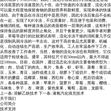
冷冻装置的冷冻速度的几十倍。由于快速的冷冻速度，流化冷冻
可以最大程度地保留食物的原始营养和新鲜度。实现单体的快速
冻结。由于食品在冷冻过程中是悬浮的，因此冷冻后食品不会粘
在一起，实现了IQF冷冻，不仅质量好，而且便于包装和消费。
食物消耗低。每种速冻食品的表面都有一层薄的冰膜，这有利于
保持食品的新鲜度并防止氧化，并且干食量更少。瑞典学者对蘑
菇，草莓等进行的比较测试表明，流化冷冻干燥的消耗量几乎仅
是强制风洞冷冻的一半左右。这对于高价食品尤其重要。机械
化，自动连续生产容易，生产效率高。工人在常温条件下工作，
从而改善了工作条件。当然，食物的流化冷冻也有局限性。它仅
适用于粒状食品。通常，其特征尺寸在50mm以内，最大不得超
过100mm。目前，在国外，通过流态化冷冻的主要食物类型为：
肉：肉，切成丁的肉丸，鱼片，鱼条，虾，虾等。菜肴：青豆，
豆，玉米，青豆，油炸或煮土豆，胡萝卜丁或切片，整个或切成
薄片的蘑菇，花椰菜，辣椒，西红柿，卷心菜，然后切成块，
片，条各种蔬菜。水果：苹果片，菠萝片，草莓，黑莓，樱桃，
马林鱼，李子，杏，啤酒，紫色浆果，葡萄，荔枝，龙眼等。
上一条:
溶解乙炔技术
下一条:
液氧汽化填充技术
关于我们
公司简介
技术支持