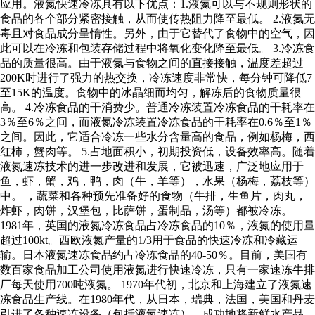
应用。液氮快速冷冻具有以下优点：1.液氮可以与不规则形状的
食品的各个部分紧密接触，从而使传热阻力降至最低。 2.液氮无
毒且对食品成分呈惰性。另外，由于它替代了食物中的空气，因
此可以在冷冻和包装存储过程中将氧化变化降至最低。 3.冷冻食
品的质量很高。由于液氮与食物之间的直接接触，温度差超过
200K时进行了强力的热交换，冷冻速度非常快，每分钟可降低7
至15K的温度。食物中的冰晶细而均匀，解冻后的食物质量很
高。 4.冷冻食品的干消费少。普通冷冻装置冷冻食品的干耗率在
3％至6％之间，而液氮冷冻装置冷冻食品的干耗率在0.6％至1％
之间。因此，它适合冷冻一些水分含量高的食品，例如杨梅，西
红柿，蟹肉等。 5.占地面积小，初期投资低，设备效率高。随着
液氮速冻技术的进一步改进和发展，它被迅速，广泛地应用于
鱼，虾，蟹，鸡，鸭，肉（牛，羊等），水果（杨梅，荔枝等）
中。 ，蔬菜和各种预先准备好的食物（牛排，生鱼片，肉丸，
炸虾，肉饼，汉堡包，比萨饼，蛋制品，汤等）都被冷冻。
1981年，英国的液氮冷冻食品占冷冻食品的10％，液氮的使用量
超过100kt。西欧液氮产量的1/3用于食品的快速冷冻和冷藏运
输。日本液氮速冻食品约占冷冻食品的40-50％。目前，美国有
数百家食品加工公司使用液氮进行快速冷冻，只有一家速冻牛排
厂每天使用700吨液氮。 1970年代初，北京和上海建立了液氮速
冻食品生产线。在1980年代，从日本，瑞典，法国，美国和丹麦
引进了各种速冻设备（包括液氮速冻）。成功地将新鲜水产品