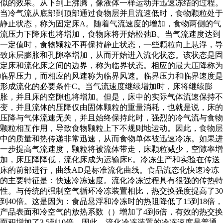
似的效果。从下到上沸腾，像液体一样运动并迅速冻结的过程。
当冷气流从底部到顶部通过食物层并且流速低时，食物颗粒处于
静止状态，称为固定床A。随着气流速度的增加，食物两侧的气
流压力下降床也将增加，食物床将开始松弛B。当气流速度达到
一定值时，食物颗粒不再保持静止状态，一些颗粒向上悬浮，导
致床层膨胀和孔隙率增加，从而开始进入流化状态。该状态是固
定床和流化床之间的边界，称为临界状态。相应的最大压降称为
临界压力，而相应的风速称为临界风速。临界压力和临界速度是
形成流化的必要条件C。当气流速度继续增加时，床将继续膨
胀，并且床的空隙也将增加。但是，床中的实际气体流速保持不
变，并且流体的压降仅由固体颗粒的重量消耗，也就是说，床的
压降与气体流速无关，并且始终保持此时，强烈的冷气流与食物
颗粒相互作用，导致食物颗粒上下不规则地运动。因此，食物层
中的质量和热传递非常迅速，从而食物单体被迅速冷冻。如果进
一步提高气流速度，颗粒将被流体带走，床颗粒减少，空隙率增
加，床压降降低，流化床成为运输床E。冷冻生产和实验在传送
床的前部进行，曲线AD是标准流化曲线。食品流态化快速冷冻
的主要特征是：快速冷冻速度。流化冷冻过程具有很强的传热特
性。与传统的强制空气循环冷冻装置相比，热交换强度提高了30
到40倍。这是因为：食品悬浮和冷冻时的热阻降低了15到18倍，
产品表面和冷空气的放热系数（）增加了4到6倍，有效的热交换
面积增加了3.5到10倍。因此，流化冷冻装置的冷冻速度是普通