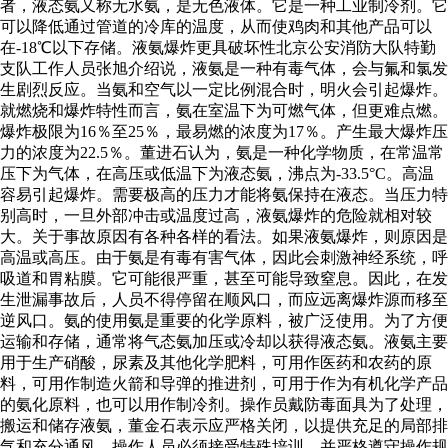
者，液态氨又称无水氨，是无色液体。它是一种工业制冷剂。它
可以降低通过管道的冷库的温度，从而使鸡肉和其他产品可以
在-18℃以下存储。液氨爆炸更具破坏性北京公安消防大队特勤
支队工作人员张旭介绍说，液氨是一种有毒气体，会与氟和氯发
生剧烈反应。当氨和空气以一定比例混合时，明火会引起爆炸。
就燃烧和爆炸特性而言，氨在室温下为可燃气体，但更难点燃。
爆炸极限为16％至25％，最易燃的浓度为17％。产生最大爆炸压
力的浓度为22.5％。董进石认为，氨是一种化学物质，在常温常
压下为气体，在高压或低温下为液态氨，沸点为-33.5°C。高温
容易引起爆炸。需要极高的压力才能将氨保持在液态。当压力特
别高时，一旦外部冲击或温度过高，液氨爆炸的危险就相对较
大。关于事故原因有各种各样的看法。如果液氨爆炸，则原因是
高温或高压。由于氨是有毒有害气体，因此会刺激神经系统，呼
吸道和胃粘膜。它可能很严重，甚至可能导致窒息。因此，在发
生泄漏事故后，人员不得停留在顺风口，而应远离爆炸源而移至
逆风口。氨的使用氨是重要的化学原料，被广泛使用。为了方便
运输和存储，通常将气态氨加压或冷却以获得液态氨。液氨主要
用于生产硝酸，尿素及其他化学肥料，可用作医药和农药的原
料，可用作制造火箭和导弹的推进剂，可用于作为有机化学产品
的氨化原料，也可以用作制冷剂。操作员戴防毒面具为了处理，
搬运和储存液氨，董金石表示应严格关闭，以提供充足的局部排
气和充分通风。操作人员必须接受特殊培训，并严格遵守操作规