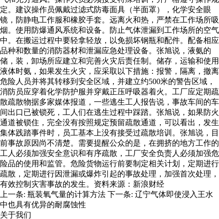
定。建议操作员佩戴过滤式防毒面具（半面罩），化学安全眼
镜，防静电工作服和橡胶手套。远离火和热，严禁在工作场所吸
烟。使用防爆通风系统和设备。防止气体泄漏到工作场所的空气
中。在搬运过程中要轻拿轻放，以免损坏钢瓶和配件。配备相应
品种和数量的消防器材和泄漏应急处理设备。张旭说，液氨的
储，装，卸场所应建立和完善火灾后责任制。储存，运输和使用
液体时氨，如果发生火灾，应采取以下措施：报警，隔离，撤离
危险人员并将其转移到安全区域，并建立约500米的警告区域，
消防员应穿着化学防护服并穿戴正压呼吸器着火。工厂应定期疏
散疏散物据多家媒体报道，一些逃生工人报告说，事故车间的车
间出口已被锁死，工人们在逃生过程中踩踏。张旭说，如果防火
通道被锁住，完全没有按照规定预留疏散通道，可以看出，发生
集体践踏事件时，员工基本上没有接受过疏散培训。张旭说，目
前事故原因尚不清楚。需要提醒公众的是，在拥挤的地方工作的
工人必须加强安全意识和有序疏散，工厂安全负责人必须加强危
险品的使用和监管。危险货物运行前要制定相关计划，定期进行
疏散，定期进行因泄漏或爆炸引起的事故处理，加强首次处理，
有效控制灾害事故的发生。资料来源：新浪财经
上一条:
瓶装氧气量的计算方法
下一条:
辽宁气体即使浸入王水
中也具有优异的耐腐蚀性
关于我们